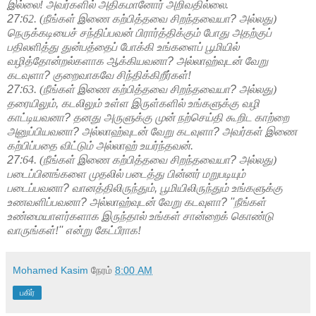
இல்லை!
அவர்களில் அதிகமானோர் அறிவதில்லை.
27:
62. (நீங்கள் இணை கற்பித்தவை சிறந்தவையா
?
அல்லது)
நெருக்கடியைச் சந்திப்பவன்
பிரார்த்திக்கும் போது அதற்குப்
பதிலளித்து துன்பத்தைப் போக்கி உங்களைப் பூமியில்
வழித்தோன்றல்களாக ஆக்கியவனா
?
அல்லாஹ்வுடன் வேறு
கடவுளா
?
குறைவாகவே சிந்திக்கிறீர்கள்!
27:
63. (நீங்கள் இணை கற்பித்தவை சிறந்தவையா
?
அல்லது)
தரையிலும்
,
கடலிலும் உள்ள
இருள்களில் உங்களுக்கு வழி
காட்டியவனா
?
தனது அருளுக்கு முன் நற்செய்தி கூறிட காற்றை
அனுப்பியவனா
?
அல்லாஹ்வுடன் வேறு கடவுளா
?
அவர்கள் இணை
கற்பிப்பதை விட்டும்
அல்லாஹ் உயர்ந்தவன்.
27:
64. (நீங்கள் இணை கற்பித்தவை சிறந்தவையா
?
அல்லது)
படைப்பினங்களை முதலில் படைத்து
பின்னர் மறுபடியும்
படைப்பவனா
?
வானத்திலிருந்தும்
,
பூமியிலிருந்தும் உங்களுக்கு
உணவளிப்பவனா
?
அல்லாஹ்வுடன் வேறு கடவுளா
? ''
நீங்கள்
உண்மையாளர்களாக இருந்தால்
உங்கள் சான்றைக் கொண்டு
வாருங்கள்!
''
என்று கேட்பீராக!
Mohamed Kasim
நேரம்
8:00 AM
பகிர்