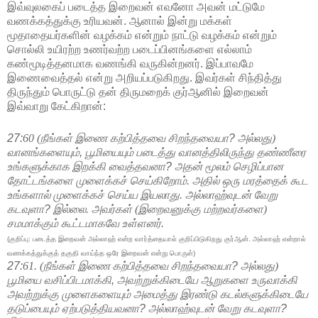
இவ்வுலகைப் படைத்த இறைவன் எவனோ அவன் மட்டுமே
வணக்கத்துக்கு உரியவன். ஆனால் இன்று மக்கள்
மூதாதையர்களின் வழக்கம் என்றும் நாட்டு வழக்கம் என்றும்
சொல்லி உயிரற்ற உணர்வற்ற படைப்பினங்களை எல்லாம்
கண்மூடித்தனமாக வணங்கி வருகின்றனர். இப்பாவமே
இணைவைத்தல் என்று அறியப்படுகிறது. இவர்கள் சிந்தித்து
திருந்தும் பொருட்டு தன் திருமறைக் குர்ஆனில் இறைவன்
இவ்வாறு கேட்கிறான்:
27:
60 (நீங்கள் இணை கற்பித்தவை சிறந்தவையா
?
அல்லது)
வானங்களையும்
,
பூமியையும் படைத்து
வானத்திலிருந்து தண்ணீரை
உங்களுக்காக இறக்கி வைத்தவனா
?
அதன் மூலம் செழிப்பான
தோட்டங்களை முளைக்கச் செய்கிறோம். அதில் ஒரு மரத்தைக் கூட
உங்களால் முளைக்கச் செய்ய
இயலாது. அல்லாஹ்வுடன் வேறு
கடவுளா
?
இல்லை. அவர்கள் (இறைவனுக்கு மற்றவர்களை)
சமமாக்கும் கூட்டமாகவே உள்ளனர்.
(குறிப்பு: படைத்த இறைவன் அல்லாஹ் என்ற வார்த்தையால் குறிப்பிடுகிறது குர்ஆன். அல்லாஹ் என்றால்
வணக்கத்துக்குத் தகுதி வாய்ந்த ஒரே இறைவன் என்று பொருள்)
27:
61. (நீங்கள் இணை கற்பித்தவை சிறந்தவையா
?
அல்லது)
பூமியை வசிப்பிடமாக்கி
,
அவற்றுக்கிடையே ஆறுகளை உருவாக்கி
அவற்றுக்கு முளைகளையும் அமைத்து இரண்டு
கடல்களுக்கிடையே
தடுப்பையும் ஏற்படுத்தியவனா
?
அல்லாஹ்வுடன் வேறு கடவுளா
?