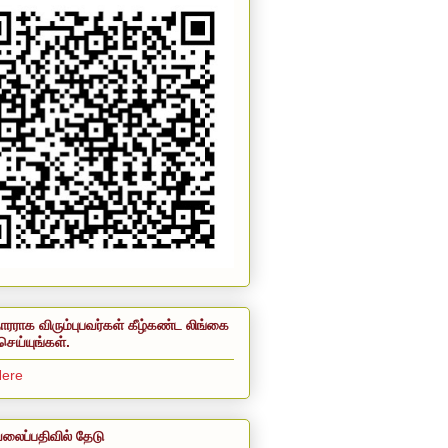
ாரராக விரும்புபவர்கள் கீழ்கண்ட லிங்கை
செய்யுங்கள்.
Here
லைப்பதிவில் தேடு