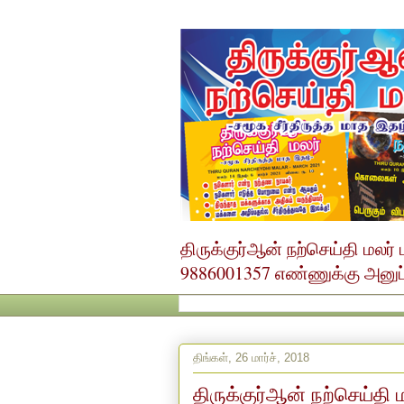
திருக்குர்ஆன் நற்செய்தி மல
9886001357 எண்ணுக்கு அனுப்ப
திங்கள், 26 மார்ச், 2018
திருக்குர்ஆன் நற்செய்தி ம