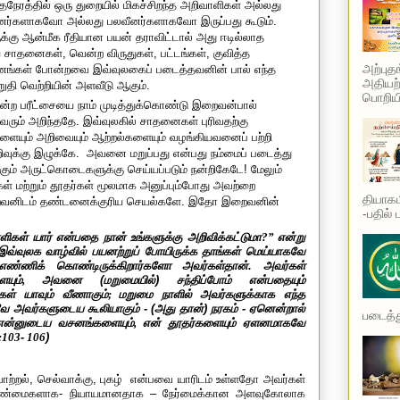
நேரத்தில் ஒரு துறையில் மிகச்சிறந்த அறிவாளிகள் அல்லது
வீனர்களாகவோ அல்லது பலவீனர்களாகவோ இருப்பது கூடும்.
க்கு ஆன்மீக ரீதியான பயன் தராவிட்டால் அது ஈடில்லாத
ய சாதனைகள், வென்ற விருதுகள், பட்டங்கள், குவித்த
அற்புத
ன்னங்கள் போன்றவை இவ்வுலகைப் படைத்தவனின் பால் எந்த
அதியற்
ுதி வெற்றியின் அளவீடு ஆகும்.
பொறியி
என்ற பரீட்சையை நாம் முடித்துக்கொண்டு இறைவன்பால்
வரும் அறிந்ததே. இவ்வுலகில் சாதனைகள் புரிவதற்கு
களையும் அறிவையும் ஆற்றல்களையும் வழங்கியவனைப் பற்றி
றிவுக்கு இழுக்கே.
அவனை மறுப்பது என்பது நம்மைப் படைத்து
கும் அருட்கொடைகளுக்கு செய்யப்படும் நன்றிகேடே! மேலும்
மற்றும் தூதர்கள் மூலமாக அனுப்பும்போது அவற்றை
தியாகம
 இறைவனிடம் தண்டனைக்குரிய செயல்களே. இதோ இறைவனின்
-பதில் 
ாளிகள் யார் என்பதை நான் உங்களுக்கு அறிவிக்கட்டுமா
?”
என்று
இவ்வுலக வாழ்வில் பயனற்றுப் போயிருக்க தாங்கள் மெய்யாகவே
்ணிக் கொண்டிருக்கிறார்களோ அவர்கள்தான். அவர்கள்
ும்
,
அவனை (மறுமையில்) சந்திப்போம் என்பதையும்
ள் யாவும் வீணாகும்
;
மறுமை நாளில் அவர்களுக்காக எந்த
துவே அவர்களுடைய கூலியாகும் - (அது தான்) நரகம் - ஏனென்றால்
படைத்து
என்னுடைய வசனங்களையும்
,
என் தூதர்களையும் ஏளனமாகவே
:103
-
106
)
ற்றல், செல்வாக்கு, புகழ்
என்பவை யாரிடம் உள்ளதோ அவர்கள்
 உண்மைகளாக- நியாயமானதாக – நேர்மைக்கான அளவுகோலாக