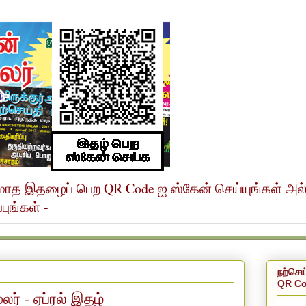
ர் மாத இதழைப் பெற QR Code ஐ ஸ்கேன் செய்யுங்கள் அ
ுங்கள் -
நற்செய
QR Co
லர் - ஏப்ரல் இதழ்