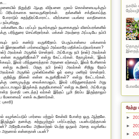
க...
நகரில்
ையில் நிறுத்தி ஆயுத விற்பனை மூலம் கொள்ளையடிக்கும்
நேர்வழி
் பிரியர்களாக உலாவருகிறார்கள்.
தங்களின் சக்திவாய்ந்த
 போராடும் சுதந்திரப்போராட்ட வீரர்களை பயங்கர வாதிகளாக
 நம்புகிறது.
மக்களிடையே பரப்பும் நடிகர்களும் நடிகைகளும் விளம்பரங்களில்
ுக்கு பரிந்துரை செய்கிறார்கள். மக்கள் அவற்றை அப்படியே நம்பி
ம் நாம் கண்டு வருகிறோம். பெரும்பான்மை மக்களால்
தொகுக்
கள் இறைவனின் பார்வையிலும் அவ்வாறே மதிக்கப்படுவார்களா?
இறைத்த
்) அவர்கள் அருகில் சென்றார். அப்போது நபி (ஸல்) அவர்கள்
 என்ன கருதுகிறீர்கள்
?’
என்று கேட்டார்கள். தோழர்கள்
, ‘
இவர்
்கவும்
,
இவர் பரிந்துரைத்தால் அதனை ஏற்கவும்
,
இவர் பேசினால்
”
என்று கூறினர். பிறகு நபி (ஸல்) அவர்கள் சிறிது நேரம்
 அவர்கள் அருகில் முஸ்லிம்களில் ஓர் ஏழை மனிதர் சென்றார்.
குறித்து நீங்கள் என்ன கூறுகிறீர்கள்
?’
என்று கேட்டார்கள்.
க்கு மணமுடித்து வைக்காமலும்
,
இவர் பரிந்துரைத்தால் அது
போலவே 
்தப்படாமலும் இருக்கத் தகுதியானவர்
”
என்று கூறினர். அப்போது
ன்ற (வசதி படைத்த) வர்கள் இந்தப் பூமி நிரம்ப இருந்தாலும்
ே மேலானவர்
’
எனக் கூறினார்கள்.
 புகாரி)
நேற்று 
் வழங்கப்படும் பார்வை மற்றும் கேள்வி போன்ற ஒரு ஆற்றலே.
►
20
தும் தனக்கு சுற்றுமுற்றும் பார்ப்பதற்கு பயன்படுத்தாமல்
►
20
 பயன்? அதேபோலவே அறிவாற்றல் பெற்ற ஒருவர் அதை வழங்கிய
ல் அதனால் என்னதான் பயன்?
►
20