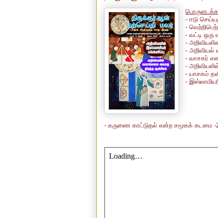
பொருளடக்கம
- ஈடு செய்ய
- வெற்றிபெற
- வட்டி ஒர
- அறிவியலி
- அறிவியல் 
- வாசகர் எ
- அறிவியலில
- யாசகம் தவ
- இஸ்லாமியர
- கருணை காட்டுதல் என்ற சமூகக் கடமை -