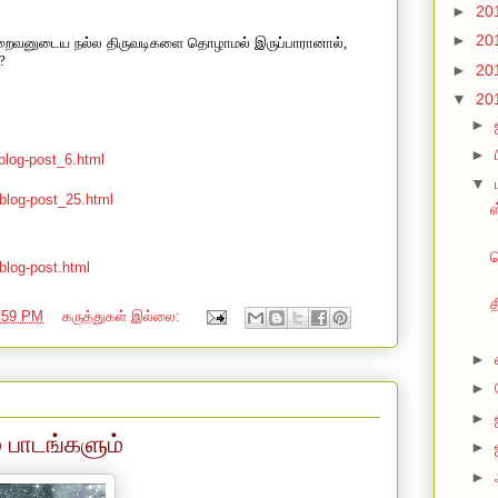
►
20
►
20
இறைவனுடைய நல்ல திருவடிகளை தொழாமல் இருப்பாரானால்
,
?
►
20
▼
20
►
►
blog-post_6.html
▼
blog-post_25.html
ஸ
வ
blog-post.html
த
:59 PM
கருத்துகள் இல்லை:
►
►
►
் பாடங்களும்
►
►