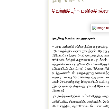
ஞாயிறு, 25 மார்ச், 2018
வெற்றிபெற்ற மனிதரெல்லா
புகழ்பெற வேண்டி உழைத்தவர்கள்
= அரபு மண்ணில் இஸ்லாத்தின் வருகைக்கு 
மரியாதைக்குரியவராக திகழ்ந்தார். அவரது
அறியப்பட்டிருந்தது. அவர் ஏழைகளுக்கு உணவ
எதிரிகளிடத்திலும் கருணையோடு நடந்தார். ப
ஏற்றுக்கொண்டார். நபிகளாரின் மிகச்சிறந்
நபிகளாரிடம் வினவினார் அவர். “இறைவனின
நடந்துகொண்டார். ஏழைகளுக்கு உணவளித்து 
வந்தார்.. என்று அவர் செய்துவந்த நன்மைகளை
அவர் செய்தவற்றுக்கு இறைவனிடம் கூலி ஏதும
தந்தை ஒன்றை (அதாவது புகழை) அடைய விரும
அஹமது)
புகழ்பெற்ற மனிதர்கள் மண்ணிலிருந்து மறைய
அறிவியலில், திரையுலகில், அரசியலில், செல்
வியாபாரத்தில், சமூகசேவையில்... என மன