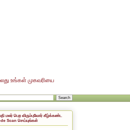
ல்லது உங்கள் முகவரியை
்தி மலர் பெற விரும்புவோர் கீழ்க்கண்ட
de Scan செய்யுங்கள்