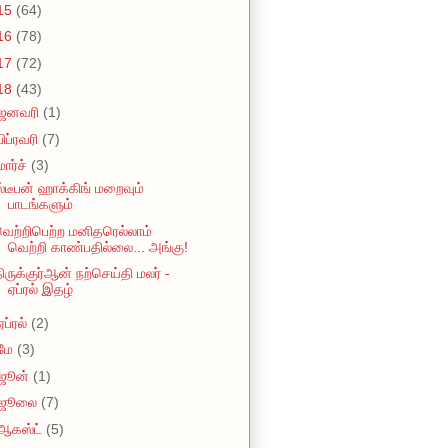
15
(64)
16
(78)
17
(72)
18
(43)
ஜனவரி
(1)
பிப்ரவரி
(7)
மார்ச்
(3)
்டீபன் ஹாக்கிங் மறைவும்
பாடங்களும்
ெற்றிபெற்ற மனிதரெல்லாம்
வெற்றி காண்பதில்லை... அங்கு!
ிருக்குர்ஆன் நற்செய்தி மலர் -
ஏப்ரல் இதழ்
ஏப்ரல்
(2)
மே
(3)
ஜூன்
(1)
ஜூலை
(7)
ஆகஸ்ட்
(5)