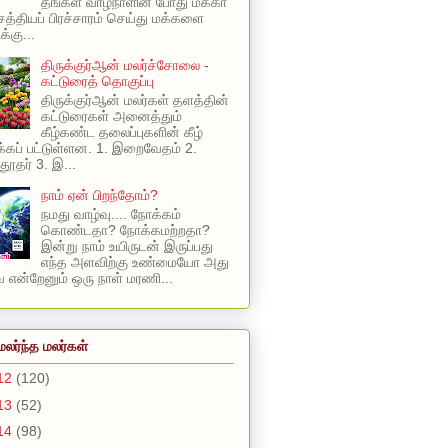
தங்கள் வாழ்நாளின் போது மக்கா
 சத்தியப் பிரச்சாரம் செய்து மக்களை
க்கு...
திருக்குர்ஆன் மலர்ச்சோலை -
கட்டுரைத் தொகுப்பு
திருக்குர்ஆன் மலர்கள் தளத்தின்
கட்டுரைகள் அனைத்தும்
கீழ்கண்ட தலைப்புகளின் கீழ்
கப் பட்டுள்ளன. 1. இறைவேதம் 2.
ூதர் 3. இ...
நாம் ஏன் பிறந்தோம்?
நமது வாழ்வு.... நோக்கம்
கொண்டதா? நோக்கமற்றதா?
இன்று நாம் உயிருடன் இருப்பது
எந்த அளவிற்கு உண்மையோ அது
என்றேனும் ஒரு நாள் மரணி...
மலர்ந்த மலர்கள்
12
(120)
13
(52)
14
(98)