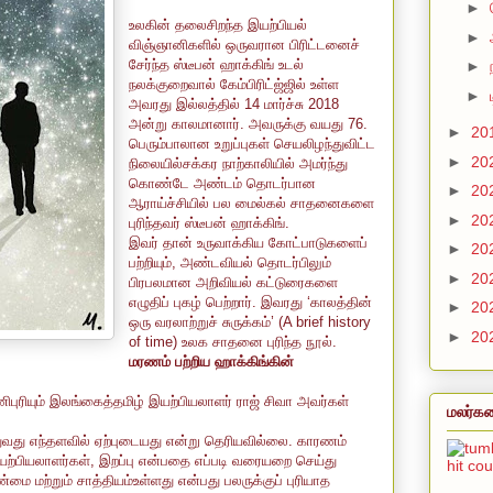
►
உலகின் தலைசிறந்த இயற்பியல்
►
விஞ்ஞானிகளில் ஒருவரான பிரிட்டனைச்
சேர்ந்த ஸ்டீபன் ஹாக்கிங் உடல்
►
நலக்குறைவால் கேம்பிரிட்ஜ்ஜில் உள்ள
►
அவரது இல்லத்தில் 14 மார்ச்சு 2018
அன்று காலமானார். அவருக்கு வயது 76.
►
20
பெரும்பாலான உறுப்புகள் செயலிழந்துவிட்ட
►
20
நிலையில்சக்கர நாற்காலியில் அமர்ந்து
கொண்டே அண்டம் தொடர்பான
►
20
ஆராய்ச்சியில் பல மைல்கல் சாதனைகளை
►
20
புரிந்தவர் ஸ்டீபன் ஹாக்கிங்.
இவர் தான் உருவாக்கிய கோட்பாடுகளைப்
►
20
பற்றியும், அண்டவியல் தொடர்பிலும்
►
20
பிரபலமான அறிவியல் கட்டுரைகளை
எழுதிப் புகழ் பெற்றார். இவரது ‘காலத்தின்
►
20
ஒரு வரலாற்றுச் சுருக்கம்’ (A brief history
►
20
of time) உலக சாதனை புரிந்த நூல்.
மரணம் பற்றிய ஹாக்கிங்கின்
ிபுரியும் இலங்கைத்தமிழ் இயற்பியலாளர் ராஜ் சிவா அவர்கள்
மலர்கள
துவது எந்தளவில் ஏற்புடையது என்று தெரியவில்லை. காரணம்
ற்பியலாளர்கள், இறப்பு என்பதை எப்படி வரையறை செய்து
hit co
்மை மற்றும் சாத்தியம்உள்ளது என்பது பலருக்குப் புரியாத