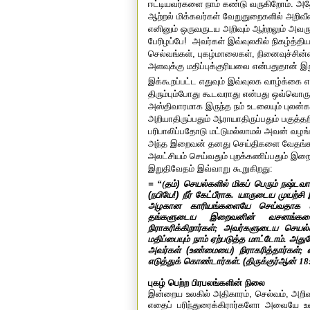
ஈட்டியவர்களை நாம் கண்டு வருகிறோம். அதே
ஆற்றல் மிக்கவர்கள் வேறுதுறைகளில் அறி
எனினும் ஒருவருடய அறிவும் ஆற்றலும் அவரு
பேரிழப்பே!
அவர்கள் இவ்வுலகில் நிகழ்த்தி
செல்வங்கள், புகழ்மாலைகள், நினைவுச்சி
அளவுக்கு மதிப்புக்குரியவை என்பதுதான் இற
இக்கூறப்பட்ட எதுவும் இவ்வுலக வாழ்க்கை 
திரும்பும்போது கூடவராது என்பது ஒவ்வொரு
அஸ்திவாரமாக இருந்த நம் உடலையும் புலன்
அறியாதிருப்பதும் ஆராயாதிருப்பதும் பகுத்த
பரிபாலிப்பதோடு மட்டுமல்லாமல் அவன் வழங்
அந்த இறைவன் தனது செய்திகளை வேதங்கள் 
அலட்சியம் செய்வதும் புறக்கணிப்பதும்
இறுதிவேதம் இவ்வாறு கூறுகிறது:
=
“(
தம்) செயல்களில் மிகப் பெரும் நஷ்டவ
(நபியே!) நீர் கேட்பீராக. யாருடைய
முயற்சி
அழகான காரியங்களையே செய்வதாக எண
தங்களுடைய இறைவனின் வசனங்களைய
நிராகரிக்கிறார்கள்
;
அவர்களுடைய செயல்க
மதிப்பையும் நாம் ஏற்படுத்த மாட்டோம். அ
அவர்கள் (உண்மையை) நிராகரித்தார்கள்
;
எடுத்துக் கொண்டார்கள்.
(திருக்குர்ஆன்
18
புகழ் பெற்ற பிரபலங்களின் நிலை
இன்றைய உலகில் அதிகாரம், செல்வம், அறிவா
எதைப் பரிந்துரைக்கிரார்களோ அவையே