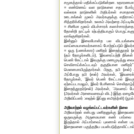
சமூகத்தால் மதிக்கப்படுகின்றன. உதாரணமா
= எண்ணெய் வள நாடுகளை சதா போர்முன
வல்லரசு நாடுகளின் அதிபர்கள் சமாதானப
ஊடகங்கள் மூலம் அவர்களுக்கு எதிராகப்
சித்தரிக்கிறார்கள். உலகம் அவற்றை அப்படியே
= சினிமா மூலம் விபச்சாரக் கலாச்சாரத்தை 
தோன்றி நாட்டில் உற்பத்தியாகும் பொருட்கள
வாங்குகிறார்கள்.
இன்னும் இவைபோன்ற பல விடயங்களையு
வாய்மையானவர்களாகப் போற்றப்படும் இவர்
= ஒரு (பணக்கார) மனிதர் இறைத்தூதர் (ஸல
(தம் தோழர்களிடம்)
, ‘
இவரைப்பற்றி நீங்கள்
பெண் கேட்டால் இவருக்கு மணமுடித்து வைக
செவிசாய்க்கப்படவும் தகுதியான மனிதர்
மெளனமாயிருந்தார்கள். பிறகு
,
நபி (ஸல்)
அப்போது நபி (ஸல்) அவர்கள்
, ‘
இவரைக் 
தோழர்கள்
, ‘
இவர் பெண் கேட்டால் இவரு
ஏற்கப்படாமலும்
,
இவர் பேசினால் செவிதாழ்த
இறைத்தூதர்(ஸல்) அவர்கள்
, ‘
அவரைப் போ
(அவர்கள் அனைவரையும் விட) இந்த ஏழைய
அறிவிப்பளர் :ஸஹ்ல் இப்னு ஸஅத்(ரலி) (நூல்:
அறிவாற்றல் வழங்கப்பட்டவர்களின் நிலை
அறிவாற்றல் என்பது மனிதனுக்கு இறைவனால
ஒருவருக்கு அருமையான கண் பார்வை இருந்
இருந்தால் அப்பார்வைப் புலனால் என்ன
இறைவனை பகுத்தறிய பயன்படுத்தாவிட்டா