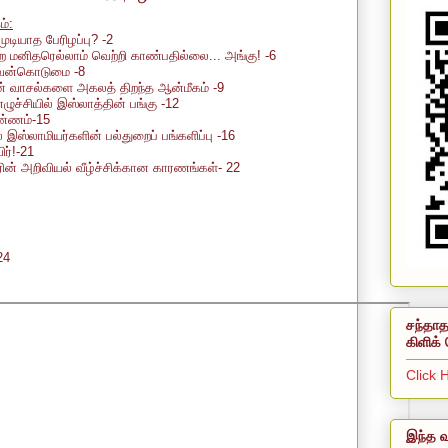
்:
முடியாத பேரிழப்பு
? -
2
்ற மனிதரெல்லாம் வெற்றி காண்பதில்லை... அங்கு! -6
ு வன்கொடுமை -8
ன் வாசல்களை அகலத் திறந்த ஆன்மீகம் -9
எழுச்சியில் இஸ்லாத்தின் பங்கு -12
ண்ணம்-15
் இஸ்லாமியர்களின் பல்துறைப் பங்களிப்பு -16
ிர்!-21
ின் அறிவியல் வீழ்ச்சிக்கான காரணங்கள்- 22
24
சந்தாத
கிளிக் 
Click 
இந்த வ