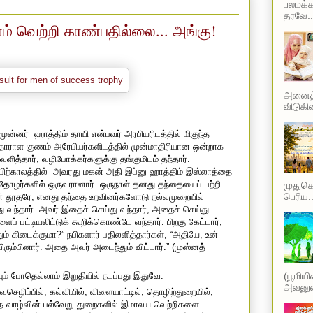
பலமக்க
தரவே..
ம் வெற்றி காண்பதில்லை... அங்கு!
அனைத்த
விடுகின
முன்னர்
ஹாத்திம் தாயி என்பவர் அரபியரிடத்தில் மிகுந்த
 தாராள குணம் அரேபியர்களிடத்தில் முன்மாதிரியான ஒன்றாக
ளித்தார், வழிபோக்கர்களுக்கு தங்குமிடம் தந்தார்.
ிற்காலத்தில்
அவரது மகன் அதி இப்னு ஹாத்திம் இஸ்லாத்தை
த தோழர்களில் ஒருவரானார். ஒருநாள் தனது தந்தையைப் பற்றி
முதுகெல
பெரிய..
் தூதரே, எனது தந்தை உறவினர்களோடு நல்லமுறையில்
வந்தார். அவர் இதைச் செய்து வந்தார், அதைச் செய்து
ப் பட்டியலிட்டுக் கூறிக்கொண்டே வந்தார். பிறகு கேட்டார்,
் கிடைக்குமா?” நபிகளார் பதிலளித்தார்கள், “அதியே, உன்
்பினார். அதை அவர் அடைந்தும் விட்டார்.” (முஸ்னத்
ும் போதெல்லாம் இறுதியில் நடப்பது இதுவே.
(பூமிய
அவனுடை
வசெழிப்பில், கல்வியில், விளையாட்டில், தொழிற்துறையில்,
ித வாழ்வின் பல்வேறு துறைகளில் இமாலய வெற்றிகளை