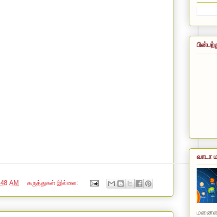
பின்பற்
வாடா ம
:48 AM
கருத்துகள் இல்லை:
மனையை