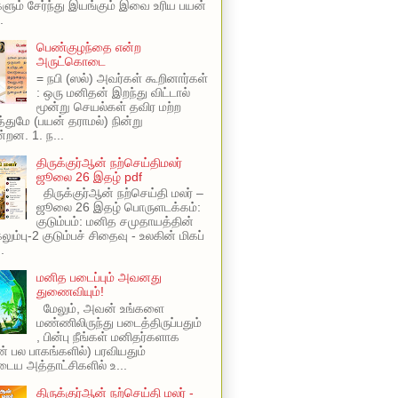
ளும் சேர்ந்து இயங்கும் இவை உரிய பயன்
.
பெண்குழந்தை என்ற
அருட்கொடை
= நபி (ஸல்) அவர்கள் கூறினார்கள்
: ஒரு மனிதன் இறந்து விட்டால்
மூன்று செயல்கள் தவிர மற்ற
ுமே (பயன் தராமல்) நின்று
்றன. 1. ந...
திருக்குர்ஆன் நற்செய்திமலர்
ஜூலை 26 இதழ் pdf
திருக்குர்ஆன் நற்செய்தி மலர் –
ஜூலை 26 இதழ் பொருளடக்கம்:
குடும்பம்: மனித சமுதாயத்தின்
ும்பு-2 குடும்பச் சிதைவு - உலகின் மிகப்
.
மனித படைப்பும் அவனது
துணைவியும்!
மேலும், அவன் உங்களை
மண்ணிலிருந்து படைத்திருப்பதும்
, பின்பு நீங்கள் மனிதர்களாக
ின் பல பாகங்களில்) பரவியதும்
ய அத்தாட்சிகளில் உ...
திருக்குர்ஆன் நற்செய்தி மலர் -