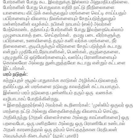
போர்களின் போது கூட இவற்றுக்கு இஸ்லாம் அனுமதிப்பதில்லை.
போர்களின் போது பொதுவாக எதிரி நாட்டு நீர்நிலைகளை
யானையை விட்டுக் கலக்குவதும் மரங்களை வெட்டி சாய்ப்பதும்
பயிர்களையும் விவசாய நிலங்களையும் சேதப்படுத்துவதும்
மன்னர்களின் வழக்கம். நபிகள் நாயகம் (ஸல்) அவர்கள்
மேற்கொண்ட தற்காப்புப் போர்களின் போது இவற்றையெல்லாம்
முழுமையாகத் தடை செய்தார்கள். தமது படை வீரர்களுக்கு
பயிர்களை
,
உணவினைத் தரும் கனி வர்க்க மரங்களை
,
நீர்
நிலைகளை
,
குடியிருக்கும் வீடுகளை சேதப் படுத்தக் கூடாது
என்றும்
முதியோர்
,
நோயாளிகள்
,
பெண்கள்
,
குழந்தைகளை
,
புறமுதுகிட்டு ஒடுவோர்களையும்
,
வளர்ப்பு பிராணிகளையும்
கொல்லவோ அல்லது துன்புறுத்தவோ கூடாது என்றும் கட்டளை
இட்டார்கள்.
மரம் நடுதல்:
​சுற்றுப்புறச் சூழல் பாதுகாக்க
காடுகள் அழிக்கப்படுவதைத்
தவிர்ப்பதுடன் மரங்களை நடுவது காலத்தின் கட்டாயமாகும்.
இஸ்லாம் மரம் நடுவதை புண்ணியம் தரும் ஒரு
வணக்க
வழிபாடாகப் போதிக்கின்றது.
=
இறைத்தூதர்(ஸல்) அவர்கள் கூறினார்கள்:
‘
முஸ்லிம் ஒருவர் ஒரு
மரத்தை நட்டு அல்லது விதைவிதைத்து விவசாயம் செய்து
,
அதிலிருந்து (அதன் விளைச்சலை அல்லது காய்கனிகளை) ஒரு
பறவையோ
,
ஒரு மனிதனோ அல்லது ஒரு பிராணியோ உண்டால்
அதன் காரணத்தால் ஒரு தர்மம் செய்ததற்கான பிரதிபலன்
அவருக்குக் கிடைக்கும்” (நூல்: புகாரி)