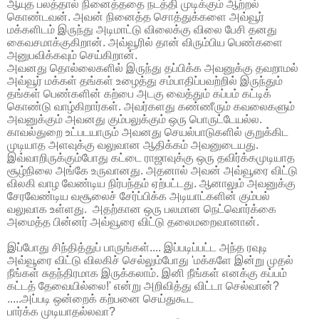
ஆயுத
பலத்தால்
நினைத்ததை
நடத்தி
முடிக்கும்
ஆற்றல்
கொண்டவன்
.
அவன்
நினைத்த
சொத்துக்களை
அவ்வூர்
மக்களிடம்
இருந்து
அடிமாட்டு
விலைக்கு
விலை
பேசி
தனது
கைவசமாக்குகிறான்
.
அவ்வூரில்
தான்
விரும்பிய
பெண்களை
அனுபவிக்கவும்
செய்கிறான்
.
அவனது
தொல்லைகளில்
இருந்து
தப்பிக்க
அவனுக்கு
தவறாமல்
அவ்வூர்
மக்கள்
தங்கள்
உழைத்து
சம்பாதிப்பவற்றில்
இருந்தும்
தங்கள்
பெண்களின்
கற்பை
அடகு
வைத்தும்
கப்பம்
கட்டிக்
கொண்டு
வாழ்கிறார்கள்
.
அவர்களது
கண்ணீரும்
கவலைகளும்
அவனுக்கும்
அவனது
கும்பலுக்கும்
ஒரு
பொருட்டேயல்ல
.
காவல்துறை
உட்படயாரும்
அவனது
செயல்பாடுகளில்
குறுக்கிட
முடியாத
அளவுக்கு
வலுவான
ஆதிக்கம்
அவனுடையது
.
இவ்வாறிருக்கும்போது
கட்டை
ராஜாவுக்கு
ஒரு
தவிர்க்கமுடியாத
சூழ்நிலை
அங்கே
உருவானது
.
அதனால்
அவன்
அவ்வூரை
விட்டு
விலகி
வாழ
வேண்டிய
நிர்பந்தம்
ஏற்பட்டது
.
ஆனாலும்
அவனுக்கு
சேரவேண்டிய
வசூலைச்
சேர்ப்பிக்க
அடியாட்களின்
கும்பல்
வலுவாக
உள்ளது
.
அதற்கான
ஒரு
பலமான
நெட்வொர்க்கை
அமைத்த
பின்னர்
அவ்வூரை
விட்டு
தலைமறைவானான்
.
இப்போது
சிந்தித்துப்
பாருங்கள்
....
இப்படிப்பட்ட
அந்த
ரவுடி
அவ்வூரை
விட்டு
விலகிச்
செல்லும்போது
'
மக்களே
இன்று
முதல்
நீங்கள்
சுதந்திரமாக
இருக்கலாம்
.
இனி
நீங்கள்
எனக்கு
கப்பம்
கட்டத்
தேவையில்லை
!'
என்று
அறிவித்து
விட்டா
செல்வான்
?
.....
அப்படி
ஒன்றைக்
கற்பனை
செய்துகூட
பார்க்க
முடியாதல்லவா
?