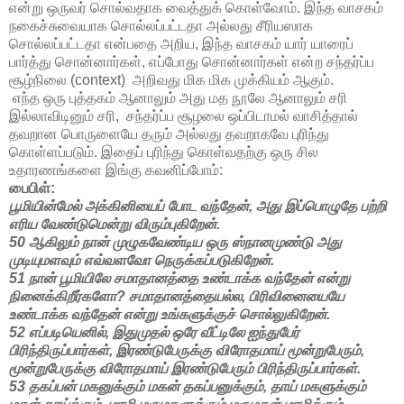
என்று ஒருவர் சொல்வதாக வைத்துக் கொள்வோம். இந்த வாசகம்
நகைச்சுவையாக சொல்லப்பட்டதா அல்லது சீரியஸாக
சொல்லப்பட்டதா என்பதை அறிய, இந்த வாசகம் யார் யாரைப்
பார்த்து சொன்னார்கள், எப்போது சொன்னார்கள் என்ற சந்தர்ப்ப
சூழ்நிலை (context) அறிவது மிக மிக முக்கியம் ஆகும்.
எந்த ஒரு புத்தகம் ஆனாலும் அது மத நூலே ஆனாலும் சரி
இல்லாவிடினும் சரி, சந்தர்ப்ப சூழலை ஒப்பிடாமல் வாசித்தால்
தவறான பொருளையே தரும் அல்லது தவறாகவே புரிந்து
கொள்ளப்படும். இதைப் புரிந்து கொள்வதற்கு ஒரு சில
உதாரணங்களை இங்கு கவனிப்போம்:
பைபிள்:
பூமியின்மேல் அக்கினியைப் போட வந்தேன், அது இப்பொழுதே பற்றி
எரிய வேண்டுமென்று விரும்புகிறேன்.
50 ஆகிலும் நான் முழுகவேண்டிய ஒரு ஸ்நானமுண்டு அது
முடியுமளவும் எவ்வளவோ நெருக்கப்படுகிறேன்.
51 நான் பூமியிலே சமாதானத்தை உண்டாக்க வந்தேன் என்று
நினைக்கிறீர்களோ? சமாதானத்தையல்ல, பிரிவினையையே
உண்டாக்க வந்தேன் என்று உங்களுக்குச் சொல்லுகிறேன்.
52 எப்படியெனில், இதுமுதல் ஒரே வீட்டிலே ஐந்துபேர்
பிரிந்திருப்பார்கள், இரண்டுபேருக்கு விரோதமாய் மூன்றுபேரும்,
மூன்றுபேருக்கு விரோதமாய் இரண்டுபேரும் பிரிந்திருப்பார்கள்.
53 தகப்பன் மகனுக்கும் மகன் தகப்பனுக்கும், தாய் மகளுக்கும்