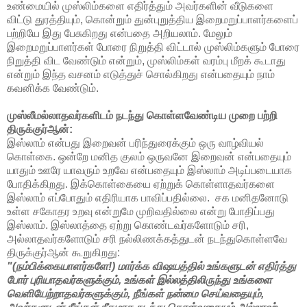
உண்மையில் முஸ்லிம்களை எதிர்த்தும் அவர்களின் வீடுகளை
விட்டு துரத்தியும், கொன்றும் துன்புறுத்திய இறைமறுப்பாளர்களைப்
பற்றியே இது பேசுகிறது என்பதை அறியலாம். மேலும்
இறைமறுப்பாளர்கள் போரை நிறுத்தி விட்டால் முஸ்லிம்களும் போரை
நிறுத்தி விட வேண்டும் என்றும், முஸ்லிம்கள் வரம்பு மீறக் கூடாது
என்றும் இந்த வசனம் எடுத்துச் சொல்கிறது என்பதையும் நாம்
கவனிக்க வேண்டும்.
முஸ்லீமல்லாதவர்களிடம் நடந்து கொள்ளவேண்டிய முறை பற்றி
திருக்குர்ஆன்:
இஸ்லாம் என்பது இறைவன் பரிந்துரைக்கும் ஒரு வாழ்வியல்
கொள்கை. ஒன்றே மனித குலம் ஒருவனே இறைவன் என்பதையும்
யாதும் ஊரே யாவரும் உறவே என்பதையும் இஸ்லாம் அடிப்படையாக
போதிக்கிறது. இக்கொள்கையை ஏற்றுக் கொள்ளாதவர்களை
இஸ்லாம் எப்போதும் எதிரியாக பாவிப்பதில்லை. சக மனிதனோடு
உள்ள சகோதர உறவு என்றுமே முறிவதில்லை என்று போதிப்பது
இஸ்லாம். இஸ்லாத்தை ஏற்று கொண்டவர்களோடும் சரி,
அல்லாதவர்களோடும் சரி நல்லிணக்கத்துடன் நடந்துகொள்ளவே
திருக்குர்ஆன் கூறுகிறது:
"(நம்பிக்கையாளர்களே!) மார்க்க விஷயத்தில் உங்களுடன் எதிர்த்து
போர் புரியாதவர்களுக்கும், உங்கள் இல்லத்திலிருந்து உங்களை
வெளியேற்றாதவர்களுக்கும், நீங்கள் நன்மை செய்வதையும்,