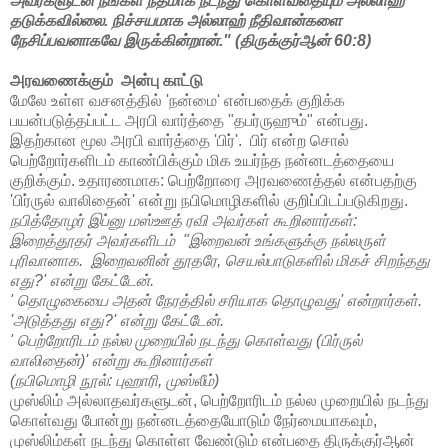
அவர்களுடன் நீங்கள் நீதமாக நடந்து கொள்வதையும் அல்லாஹ்
தடுக்கவில்லை. நிச்சயமாக அல்லாஹ் நீதிவான்களை
நேசிப்பவனாகவே இருக்கின்றான்." (திருக்குர்ஆன் 60:8)
அரவணைக்கும் அன்பு காட்டு
மேலே உள்ள வசனத்தில் 'நன்மை' என்பதைக் குறிக்க
பயன்படுத்தப்பட்ட அரபி வார்த்தை "தபர்ருஹும்" என்பது.
இதற்கான மூல அரபி வார்த்தை 'பிர்'. பிர் என்ற சொல்
பெற்றோர்களிடம் காண்பிக்கும் மிக உயர்ந்த நன்னடத்தையை
குறிக்கும். உதாரணமாக: பெற்றோரை அரவணைத்தல் என்பதற்கு
'பிர்ருல் வாலிதைன்' என்று நபிமொழிகளில் குறிப்பிடப்படுகிறது.
நபித்தோழர் இப்னு மஸ்ஊத் ரவி அவர்கள் கூறினார்கள்:
இறைத்தூதர் அவர்களிடம் "இறைவன் உங்களுக்கு நல்லருள்
புரிவானாக. இறைவனின் தூதரே, செயல்பாடுகளில் மிகச் சிறந்தது
எது?' என்று கேட்டேன்.
' தொழுகையை அதன் நேரத்தில் சரியாக தொழுவது' என்றார்கள்.
'அடுத்தது எது?' என்று கேட்டேன்.
' பெற்றோரிடம் நல்ல முறையில் நடந்து கொள்வது (பிர்ருல்
வாலிதைன்)' என்று கூறினார்கள்
(நபிமொழி நூல்: புஹாரி, முஸ்லீம்)
முஸ்லிம் அல்லாதவர்களுடன், பெற்றோரிடம் நல்ல முறையில் நடந்து
கொள்வது போன்று நன்னடத்தையோடும் நேர்மையாகவும்,
முஸ்லிம்கள் நடந்து கொள்ள வேண்டும் என்பதை திருக்குர்ஆன்