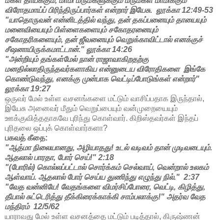
மகள் தாய்க்கும், மாமி மருமகளுக்கும் மருமகள் மாமிக்கும்
விரோதமாய்ப் பிரிந்திருப்பார்கள் என்றார் இயேசு. லூக்கா 12:49-53
"யாதொருவன் என்னிடத்தில் வந்து, தன் தகப்பனையும் தாயையும்
மனைவியையும் பிள்ளைகளையும் சகோதரனையும்
சகோதரிகளையும், தன் ஜீவனையும் வெறுக்காவிட்டால் எனக்குச்
சீஷனாயிருக்கமாட்டான்." லூக்கா 14:26
"அன்றியும் தங்கள்மேல் நான் ராஜாவாகிறதற்கு
மனதில்லாதிருந்தவர்களாகிய என்னுடைய விரோதிகளை இங்கே
கொண்டுவந்து, எனக்கு முன்பாக வெட்டிப்போடுங்கள் என்றார்"
லூக்கா 19:27
ஒருவர் மேல் உள்ள வசனங்களை மட்டும் வாசிப்பதாக இருந்தால்,
இயேசு அனைவர் மீதும் வெறுப்பையும் வன்முறையையும்
ஊக்குவித்ததாகவே புரிந்து கொள்வார். கிறிஸ்தவர்கள் இந்தப்
புரிதலை ஒப்புக் கொள்வார்களா?
பகவத் கீதை:
"ஆத்மா நிலையானது, அழியாதது! உடல் வடிவம் தான் முடிவடையும்.
ஆதலால் பாரதா, போர் செய்!" 2:18
"(போரில்) கொல்லப்பட்டால் சொர்க்கம் செல்வாய், வென்றால் உலகம்
ஆள்வாய். ஆதலால் போர் செய்ய துணிந்து எழுந்து நில்." 2:37
"வேத வன்னியே! வேதங்களை விமர்சிப்போரை, வெட்டி, கிழித்து,
தீயால் சுட்டெரித்து தீக்கிரைக்காக்கி சாம்பலாக்கு!" அதர்வ வேத
மந்திரம் 12/5/62
யாராவது மேல் உள்ள வசனத்தை மட்டும் படித்தால், கிருஷ்ணன்