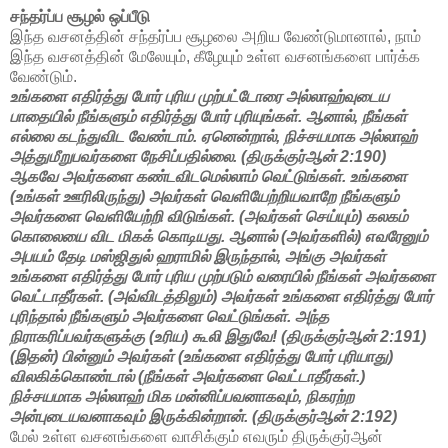
சந்தர்ப்ப சூழல் ஒப்பீடு
இந்த வசனத்தின் சந்தர்ப்ப சூழலை அறிய வேண்டுமானால், நாம்
இந்த வசனத்தின் மேலேயும், கீழேயும் உள்ள வசனங்களை பார்க்க
வேண்டும்.
உங்களை எதிர்த்து போர் புரிய முற்பட்டோரை அல்லாஹ்வுடைய
பாதையில் நீங்களும் எதிர்த்து போர் புரியுங்கள். ஆனால், நீங்கள்
எல்லை கடந்துவிட வேண்டாம். ஏனென்றால், நிச்சயமாக அல்லாஹ்
அத்துமீறுபவர்களை நேசிப்பதில்லை. (
திருக்குர்ஆன்
2:190)
ஆகவே அவர்களை கண்டவிடமெல்லாம் வெட்டுங்கள். உங்களை
(உங்கள் ஊரிலிருந்து) அவர்கள் வெளியேற்றியவாறே நீங்களும்
அவர்களை வெளியேற்றி விடுங்கள். (அவர்கள் செய்யும்) கலகம்
கொலையை விட மிகக் கொடியது. ஆனால் (அவர்களில்) எவரேனும்
அபயம் தேடி மஸ்ஜிதுல் ஹராமில் இருந்தால், அங்கு அவர்கள்
உங்களை எதிர்த்து போர் புரிய முற்படும் வரையில் நீங்கள் அவர்களை
வெட்டாதீர்கள். (அவ்விடத்திலும்) அவர்கள் உங்களை எதிர்த்து போர்
புரிந்தால் நீங்களும் அவர்களை வெட்டுங்கள். அந்த
நிராகரிப்பவர்களுக்கு (உரிய) கூலி இதுவே! (
திருக்குர்ஆன்
2:191)
(இதன்) பின்னும் அவர்கள் (உங்களை எதிர்த்து போர் புரியாது)
விலகிக்கொண்டால் (நீங்கள் அவர்களை வெட்டாதீர்கள்.)
நிச்சயமாக அல்லாஹ் மிக மன்னிப்பவனாகவும், நிகரற்ற
அன்புடையவனாகவும் இருக்கின்றான். (
திருக்குர்ஆன்
2:192)
மேல் உள்ள வசனங்களை வாசிக்கும் எவரும் திருக்குர்ஆன்