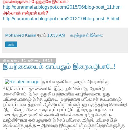
நல்லொழுக்கம் பேணுதலே இஸ்லாம்
http://quranmalar.blogspot.com/2015/06/blog-post_11.html
அல்லாஹ் என்றால் யார்?
http://quranmalar.blogspot.com/2012/10/blog-post_8.html
Mohamed Kasim
நேரம்
10:33 AM
கருத்துகள் இல்லை:
பகிர்
வியாழன், 11 ஜூலை, 2019
இயற்கையைக் காப்பதும் இறைவழிபாடே!
நம்மில் ஒவ்வொருவரும் அவரவர்க்கு
விதிக்கப்பட்ட தவணையில் இந்த பூமியின் மீது தோன்றி
மறைகிறோம். இந்த குறுகிய தற்காலிக வாழ்க்கையை ஒரு
பரீட்சையாகவும் இந்த பூமியை
அதற்கான பரீட்சைக் கூடமாகவும்
நம்மைப் படைத்தவன் ஆக்கியுள்ளான் என்பது பகுத்தறிவு கொண்டு
ஆராய்வோர் அனைவருக்கும் புலப்படும். இங்கு நாம் நம்மைப்
படைத்த இறைவனின் ஏவல்-விலக்கல்களை ஏற்று அதன்படி
வாழ்கிறோமா என்பதுதான் இந்தப் பரீட்சை. இந்தப் பரீட்சையில்
வெல்பவர்களுக்கு – அதாவது இறைவனின் வழிகாட்டுதல்களுக்கு