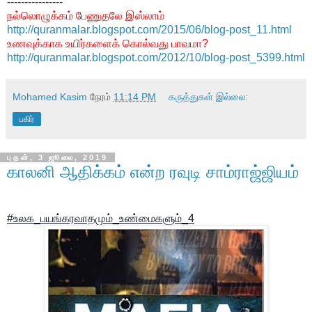
----------------
நல்லொழுக்கம் பேணுதலே இஸ்லாம்
http://quranmalar.blogspot.com/2015/06/blog-post_11.html
உணவுக்காக உயிர்களைக் கொல்வது பாவமா?
http://quranmalar.blogspot.com/2012/10/blog-post_5399.html
Mohamed Kasim
நேரம்
11:14 PM
கருத்துகள் இல்லை:
பகிர்
புதன், 3 ஜூலை, 2019
காலனி ஆதிக்கம் என்ற ரவுடி சாம்ராஜ்ஜியம்
#உலக_பயங்கரவாதமும்_உண்மைகளும்_4