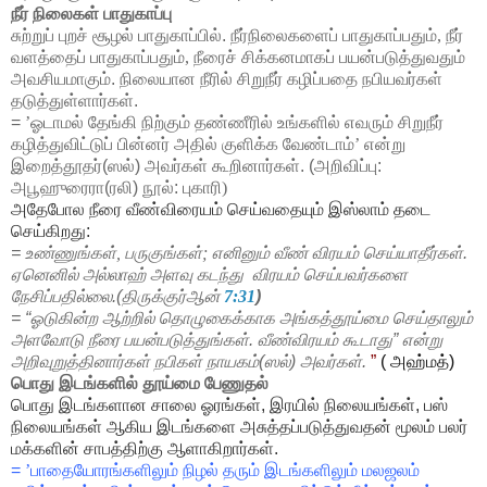
நீர் நிலைகள் பாதுகாப்பு
சுற்றுப் புறச் சூழல் பாதுகாப்பில். நீர்நிலைகளைப் பாதுகாப்பதும்
,
நீர்
வளத்தைப் பாதுகாப்பதும்
,
நீரைச் சிக்கனமாகப் பயன்படுத்துவதும்
அவசியமாகும். நிலையான நீரில் சிறுநீர் கழிப்பதை நபியவர்கள்
தடுத்துள்ளார்கள்.
=
’
ஓடாமல் தேங்கி நிற்கும் தண்ணீரில் உங்களில் எவரும் சிறுநீர்
கழித்துவிட்டுப் பின்னர் அதில் குளிக்க வேண்டாம்
’
என்று
இறைத்தூதர்(ஸல்) அவர்கள் கூறினார்கள். (அறிவிப்பு:
அபூஹுரைரா(ரலி) நூல்: புகாரி
)
அதேபோல நீரை வீண்விரையம் செய்வதையும் இஸ்லாம் தடை
செய்கிறது:
= உண்ணுங்கள்
,
பருகுங்கள்
;
எனினும்
வீண்
விரயம் செய்யாதீர்கள்.
ஏனெனில் அல்லாஹ் அளவு கடந்து
விரயம் செய்பவர்களை
நேசிப்பதில்லை.
(திருக்குர்ஆன்
7:31
)
= “ஓடுகின்ற ஆற்றில் தொழுகைக்காக அங்கத்தூய்மை செய்தாலும்
அளவோடு நீரை பயன்படுத்துங்கள். வீண்விரயம் கூடாது” என்று
அறிவுறுத்தினார்கள் நபிகள் நாயகம்(ஸல்) அவர்கள்.
”
(
அஹ்மத்)
பொது இடங்களில் தூய்மை பேணுதல்
பொது
இடங்களான
சாலை
ஓரங்கள்
,
இரயில்
நிலையங்கள்
,
பஸ்
நிலையங்கள்
ஆகிய
இடங்களை
அசுத்தப்படுத்துவதன்
மூலம்
பலர்
மக்களின்
சாபத்திற்கு
ஆளாகிறார்கள்
.
=
’
பாதையோரங்களிலும் நிழல் தரும் இடங்களிலும் மலஜலம்