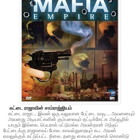
கட்டை ராஜாவின் சாம்ராஜ்ஜியம்
கட்டை
ராஜா
...
இவன்
ஒரு
வலுவான
பேட்டை
ரவுடி
...
அவனையும்
அவனது
அடியாட்களின்
கும்பலையும்
தட்டிக்கேட்க
அவ்வூரில்
யாரும்
இல்லை
.
பெயரால்
மட்டுமல்ல
அவன்தான்
அந்தப்
பேட்டைக்கு
ராஜாவைப்
போல
.
காவல்துறையும்
கூட
அவன்
ஏவலுக்குக்
கட்டுப்பட்ட
நிலை
.
தனது
கையாட்களைக்
கொண்டு