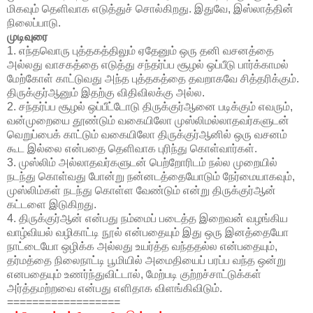
மிகவும் தெளிவாக எடுத்துச் சொல்கிறது. இதுவே, இஸ்லாத்தின்
நிலைப்பாடு.
முடிவுரை
1. எந்தவொரு புத்தகத்திலும் ஏதேனும் ஒரு தனி வசனத்தை
அல்லது வாசகத்தை எடுத்து சந்தர்ப்ப சூழல் ஒப்பீடு பார்க்காமல்
மேற்கோள் காட்டுவது அந்த புத்தகத்தை தவறாகவே சித்தரிக்கும்.
திருக்குர்ஆனும் இதற்கு விதிவிலக்கு அல்ல.
2. சந்தர்ப்ப சூழல் ஒப்பீட்டோடு திருக்குர்ஆனை படிக்கும் எவரும்,
வன்முறையை தூண்டும் வகையிலோ முஸ்லிமல்லாதவர்களுடன்
வெறுப்பைக் காட்டும் வகையிலோ திருக்குர்ஆனில் ஒரு வசனம்
கூட இல்லை என்பதை தெளிவாக புரிந்து கொள்வார்கள்.
3. முஸ்லிம் அல்லாதவர்களுடன் பெற்றோரிடம் நல்ல முறையில்
நடந்து கொள்வது போன்று நன்னடத்தையோடும் நேர்மையாகவும்,
முஸ்லிம்கள் நடந்து கொள்ள வேண்டும் என்று திருக்குர்ஆன்
கட்டளை இடுகிறது.
4. திருக்குர்ஆன் என்பது நம்மைப் படைத்த இறைவன் வழங்கிய
வாழ்வியல் வழிகாட்டி நூல் என்பதையும் இது ஒரு இனத்தையோ
நாட்டையோ ஒழிக்க அல்லது உயர்த்த வந்ததல்ல என்பதையும்,
தர்மத்தை நிலைநாட்டி பூமியில் அமைதியைப் பரப்ப வந்த ஒன்று
எனபதையும் உணர்ந்துவிட்டால், மேற்படி குற்றச்சாட்டுக்கள்
அர்த்தமற்றவை என்பது எளிதாக விளங்கிவிடும்.
==================