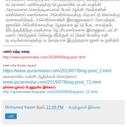
கட்டுமானப்
பணிகளுக்கு
பெருமளவில்
கடன்
வழங்கி
அவைகளை
கொத்தடிமைகள்
போல்
ஆக்கி
அவர்களின்
எண்ணெய்
வளங்களை
அமெரிக்காவுக்கு
அடிமாட்டு
விலைக்கு
தாரைவார்த்தல்
,
அமெரிக்காவின்
இராணுவதளம்
அமைத்தல்
,
ஐநாவில்
அமெரிக்காவுக்கு
ஆதரவாக
ஓட்டு
போட
வைத்தல்
,
நிர்பந்தத்திற்கு
வழங்காத
ஆட்சியாளர்களை
இராணுவப்
புரட்சி
மூலம்
அகற்றுதல்
அல்லது
தீர்த்துக்
கட்டுதல்
போன்ற
சதி
நடவடிக்கைகளுக்கு
உடந்தையாக
இருந்ததாக
ஜான்
கூறுகிறார்
.
---------------------
பணம் வந்த கதை
http://www.quranmalar.com/2019/06/blog-post.html
வங்கி என்ற பேரழிவு ஆயுதம்!
https://www.quranmalar.com/2019/07/blog-post_2.html
உலகளாவிய வங்கி ஆதிக்கக் கொடுமை!
www.quranmalar.com/2019/07/blog-post_71.html
நல்லொழுக்கம் பேணுதலே இஸ்லாம்
http://quranmalar.blogspot.com/2015/06/blog-post_11.html
Mohamed Kasim
நேரம்
11:09 PM
கருத்துகள் இல்லை:
பகிர்