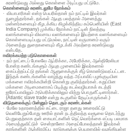
சுரண்டுவது
அல்லது
கொள்ளை
அடிப்பது
மட்டுமே
.
கொள்ளையும்
சுரண்டலுமே
நோக்கம்
·
வியாபாரிகள்
என்ற
பெயரில்தான்
நம்
நாட்டில்
இவர்கள்
நுழைந்தார்கள்
.
தங்கள்
ஆயுத
பலத்தால்
அனைத்து
மன்னர்களையும்
கீழடக்கிய
கிழக்கிந்திய
கம்பெனியின்
(East
India Company)
முக்கிய
நோக்கம்
நாட்டின்
நிலத்தடி
வளங்களையும்
விவசாய
வளங்களையும்
இயற்கை
வளங்களையும்
கொள்ளையடிப்பது
மட்டுமல்ல
,
நாட்டின்
வருமானம்
வரும்
அனைத்து
துறைகளையும்
கீழடக்கி
அவற்றை
சுரண்டுவது
என்பதே
.
ஈவிரக்கமற்ற
படுகொலைகள்
·
நம்
நாட்டைப்
போலவே
ஆப்ரிக்கா
,
அமேரிக்கா
,
ஆஸ்திரேலியா
போன்ற
கண்டங்களும்
ஆயுத
முனையில்
இவர்களால்
கைப்பற்றப்பட்டு
தங்கள்
ஆளுகைக்குக்
கீழ்
கொண்டுவரப்பட்டன
.
இந்தக்
கண்டங்களில்
வாழ்ந்து வந்த
அப்பாவிப்
பழங்குடியின
மக்களை
ஈவிரக்கமின்றி
கொன்று
குவித்தார்கள்
.
கறுப்பின
மக்களை
அடிமைகளாகப்
பிடித்து
கடல்வழியாகக்
கடத்தி
ஐரோப்பாவிலும்
அமெரிக்காவிலும்
விற்று
பொருளீட்டினார்கள்
.
(Atlantic slave trade
என்று
கூகுளில்
தேடிப்பாருங்கள்
.)
விடுதலைக்குப்
பின்னும்
தொடரும்
சுரண்டல்கள்
·
மேலே
உதாரணத்தில்
கட்டை
ராஜா
தனது
ஊரைவிட்டு
வெளியேறும்போது
ஊரில்
தான்
நடத்திவந்த
வசூலை
தொடர்ந்து
பெறுவதற்காக
தன்
கையாட்களின்
நெட்வொர்க்கை
எப்படி
பலமாக
அமைத்துவிட்டுச்
சென்றானோ
அதைப்போலத்தான்
இவர்கள்
தாங்களின்
ஆக்கிரமிப்பு
நாடுகளுக்கு
பெயரளவில்
வழங்கியுள்ள