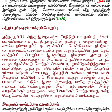
=
நிச்சயமாக இறைவன் வானங்களில் உள்ளவற்றையும்
பூமி
யில்
உள்ளவற்றையும்
உங்களுக்கு வசப்படுத்தி இருக்கிறான் என்பதையும்
இன்னும் தன் அருட் கொடைகளை உங்கள் மீது புறத்திலும்
அகத்திலும் நிரம்பச் செய்திருக்கிறான் என்பதையும் நீங்கள்
அறியவில்லையா
?
(திருக்குர்ஆன்
31:20
)
சுற்றுப்புறச்சூழல் காக்கும் பொறுப்பு
இந்த பூமியில் அந்த இறைவனின் பிரதிநிதியாக நாம் நியமிக்கப்
பட்டுள்ளோம் என்றும் திருக்குர்ஆன் நமக்கு எடுத்துரைக்கிறது.
எனவே நம்மை நம்பி ஒப்படைக்கப்பட்ட பொக்கிஷமாக இயற்கை
வளங்களையும் வசதிகளையும் பாதுகாப்பது நம் ஒவ்வொருவர் மீதும்
சுமத்தப்பட்ட பொறுப்பாக இருக்கிறது. இறைவன் இன்று நம்
கைவசம் ஒப்படைத்துள்ள இயற்கை அருட்கொடைகளை யாரும்
சுயநல நோக்கோடு சொந்தம் கொண்டாடி தான்தோன்றித்தனமாக
பயன்படுத்த முடியாது. ஏனெனில் நம்மில் எவருமே இவற்றின்
உரிமையாளர்கள் கிடையாது. இவற்றின் உண்மை உரிமையாளன்
இறைவன் மட்டுமே! நாம் இவற்றைக் கடந்து செல்லும் வெறும்
பயனாளிகள் மட்டுமே. இவை அனைத்து மனித குலத்துக்கும்
ஏனைய உயிரினங்களுக்கும் இனி எதிர்காலத்தில் இங்கு
வாழவிருக்கும் நமது தலைமுறையினருக்கும் சொந்தமானது என்ற
பொறுப்புணர்வோடு நடந்துகொள்வது மிகமிக அவசியமாகும்.
இறைவன் கண்டிப்பாக விசாரிப்பான்
வானங்களிலும்
,
பூமியிலும் உள்ள யாவும் நிச்சயமாக அல்லாஹ்வுக்கே