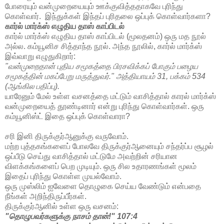
போரையும் வன்முறையையும் ஊக்குவித்ததாகவே புரிந்து
கொள்வார். இந்துக்கள் இந்தப் புரிதலை ஒப்புக் கொள்வார்களா?
கார்ல் மார்க்ஸ் எழுதிய தாஸ் காப்பிடல்
கார்ல் மார்க்ஸ் எழுதிய தாஸ் காப்பிடல் (மூலதனம்) ஒரு மத நூல்
அல்ல. கம்யூனிச சித்தாந்த நூல். அந்த நூலில், கார்ல் மார்க்ஸ்
இவ்வாறு எழுதுகிறார்:
"வன்முறைதான் புதிய சமூகத்தை பிரசவிக்கப் போகும் பழைய
சமூகத்தின் மகப்பேறு மருத்துவர்." அத்தியாயம் 31, பக்கம் 534
(ஆங்கில பதிப்பு).
யாரேனும் மேல் உள்ள வசனத்தை மட்டும் வாசித்தால் காரல் மார்க்ஸ்
வன்முறையைத் தூண்டினார் என்று புரிந்து கொள்வார்கள். ஒரு
கம்யூனிஸ்ட் இதை ஒப்புக் கொள்வாரா?
சரி இனி திருக்குர்ஆனுக்கு வருவோம்.
மற்ற புத்தகங்களைப் போலவே திருக்குர்ஆனையும் சந்தர்ப்ப சூழல்
ஒப்பீடு செய்து வாசித்தால் மட்டுமே அவற்றின் சரியான
விளக்கங்களைப் பெற முடியும். ஒரு சில உதாரணங்கள் மூலம்
இதைப் புரிந்து கொள்ள முயல்வோம்.
ஒரு முஸ்லிம் ஐவேளை தொழுகை செய்ய வேண்டும் என்பதை
நீங்கள் அறிந்திருப்பீர்கள்.
திருக்குர்ஆனில் உள்ள ஒரு வசனம்:
"தொழுபவர்களுக்கு நாசம் தான்!" 107:4