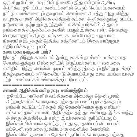
ஒரு
சிறு
பேட்டை
ரவுடியின்
நிலையே
இது
என்றால்
ஆசிய
,
ஆப்ரிக்க
,
ஐரோப்பிய
கண்டங்களின்
பெரும்
நிலப்பரப்புகளையும்
நாட்டு
வளங்களையும்
தவறாமல்
கொள்ளை
அடித்து
அனுபவித்து
வாழ்ந்த
காலனி
ஆதிக்க
சக்திகள்
தங்கள்
ஆதிக்கத்துக்கு
உட்பட்ட
நாடுகளை
முற்றிலும்
துறந்துவிட்டா
செல்வார்கள்
?
அதுவும்
தங்களைத்
தட்டிக்கேட்க
உலகில்
யாரும்
இல்லை
என்ற
அளவுக்கு
பொருளாதாரம்
ஆயுத
பலம்
,
ஊடக
பலம்
போன்ற
வலுவான
நிலையில்
இருக்கும்
ஆதிக்க
சக்திகளிடம்
இதை
சற்றேனும்
எதிர்பார்க்க
முடியுமா
?
உலக
மகா
ரவுடிகள்
யார்
?
இதைப்
புரிந்துகொண்டால்
இன்று
உலகில்
நடக்கும்
பயங்கரவாத
செயல்களுக்குப்
பின்னணியில்
இருப்பவர்கள்
யார்
என்பதை
எளிதில்
புரிந்து
கொள்ள
முடியும்
.
சரித்திரத்தையும்
இன்று
நடக்கும்
நிகழ்வுகளையும்
நடுநிலையோடு
ஆராயும்போது
உலக பயங்கரவாதம்
பற்றிய உண்மைகள் உங்களுக்குப் புரியவரும்.
========================
காலனி
ஆதிக்கம்
என்ற
ரவுடி
சாம்ராஜ்ஜியம்
·
ஐரோப்பிய
நாடுகளில்
வங்கிகளை
அமைத்து
அதன்
மூலம்
அந்நாடுகளின்
பொருளாதாரத்தையும்
பணப்புழக்கத்தையும்
தங்கள்
கட்டுப்பாட்டுக்குக்
கீழ்
கொண்டுவந்த
ஒரு
தனியார்
கம்பெனிதான்
காலனி
ஆதிக்கத்தைத்
துவங்கியது
.
இங்கிலாந்து
அல்லது
ஆங்கிலேயர்
என்று
இவர்களைக்
குறிப்பிட்டாலும்
இவர்கள்
பின்னால்
ஒளிந்திருப்பது
ஒருதனியார்
வியாபாரக்
கம்பெனி
என்பதை
முக்கியமாக
கவனிக்க
வேண்டும்
.
இவர்களின்
தலையாய
நோக்கம்
பூமியின்
பொருளாதாரத்தை