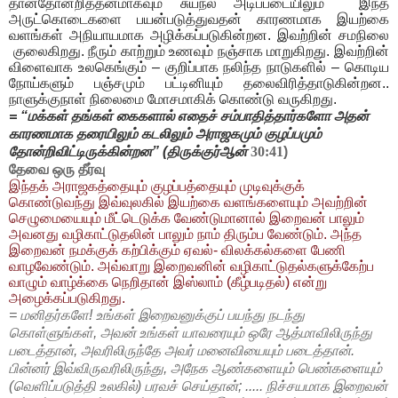
தான்தோன்றித்தனமாகவும் சுயநல அடிப்படையிலும் இந்த
அருட்கொடைகளை பயன்படுத்துவதன் காரணமாக இயற்கை
வளங்கள் அநியாயமாக அழிக்கப்படுகின்றன. இவற்றின் சமநிலை
குலைகிறது. நீரும் காற்றும் உணவும் நஞ்சாக மாறுகிறது. இவற்றின்
விளைவாக உலகெங்கும் – குறிப்பாக நலிந்த நாடுகளில் – கொடிய
நோய்களும் பஞ்சமும் பட்டினியும் தலைவிரித்தாடுகின்றன..
நாளுக்குநாள் நிலைமை மோசமாகிக் கொண்டு வருகிறது.
= “மக்கள் தங்கள் கைகளால் எதைச் சம்பாதித்தார்களோ அதன்
காரணமாக தரையிலும் கடலிலும் அராஜகமும் குழப்பமும்
தோன்றிவிட்டிருக்கின்றன”
(திருக்குர்ஆன்
30:41
)
தேவை ஒரு தீர்வு
இந்தக் அராஜகத்தையும் குழப்பத்தையும் முடிவுக்குக்
கொண்டுவந்து இவ்வுலகில் இயற்கை வளங்களையும் அவற்றின்
செழுமையையும் மீட்டெடுக்க வேண்டுமானால் இறைவன் பாலும்
அவனது வழிகாட்டுதலின் பாலும் நாம் திரும்ப வேண்டும். அந்த
இறைவன் நமக்குக் கற்பிக்கும் ஏவல்- விலக்கல்களை பேணி
வாழவேண்டும். அவ்வாறு இறைவனின் வழிகாட்டுதல்களுக்கேற்ப
வாழும் வாழ்க்கை நெறிதான் இஸ்லாம் (கீழ்படிதல்) என்று
அழைக்கப்படுகிறது.
= மனிதர்களே! உங்கள் இறைவனுக்குப் பயந்து நடந்து
கொள்ளுங்கள், அவன் உங்கள் யாவரையும் ஒரே ஆத்மாவிலிருந்து
படைத்தான், அவரிலிருந்தே அவர் மனைவியையும் படைத்தான்.
பின்னர் இவ்விருவரிலிருந்து, அநேக ஆண்களையும் பெண்களையும்
(வெளிப்படுத்தி உலகில்) பரவச் செய்தான்; ..... நிச்சயமாக இறைவன்