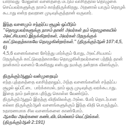
யாராவது மேலுள்ள வசனத்தை மட்டும் வாசித்தால் தொழுகை
செய்பவர்களுக்கு நாசம் காத்திருக்கிறது. அதனால் யாரும் தொழக்
கூடாது என்ற தவறான முடிவுக்குத்தான் வருவார்.
இந்த வசனமும் சந்தர்ப்ப சூழல் ஒப்பீடும்
"தொழுபவர்களுக்கு நாசம் தான்! அவர்கள் தம் தொழுகையில்
அலட்சியமாய் இருக்கிறார்கள், அவர்கள் பிறருக்குக்
காட்டுவதற்காகவே தொழுகின்றார்கள்." (
திருக்குர்ஆன்
107:4,5,
6)
4,5,6 வசனங்களை சேர்த்து பார்க்கும் போது, அலட்சியமாய்
பிறருக்குக் காட்டுவதற்காகவே தொழுகின்றவர்களை பற்றித் தான்
நான்காம் வசனம் பேசுகிறது என்பது நமக்கு நன்றாக விளங்கும்.
திருக்குர்ஆனும் வன்முறையும்
எந்த புத்தகத்தை வாசித்தாலும், அந்த வசனங்களின் சந்தர்ப்ப
சூழல் ஒப்பீட்டை பார்க்காமல், நாம் ஒரு முடிவுக்கு வரக்கூடாது.
இதை நாம் நன்றாக புரிந்து கொள்ள வேண்டும்.
திருக்குர்ஆனும் இதற்கு விதிவிலக்கு அல்ல. போர் தொடர்பான
எல்லா திருக்குர்ஆன் வசனங்களுக்கும் இந்த விதி பொருந்தும்.
உதாரணமாக சில வசனங்களை காண்போம்.
ஆகவே அவர்களை கண்டவிடமெல்லாம் வெட்டுங்கள்.
(
திருக்குர்ஆன்
2:191)