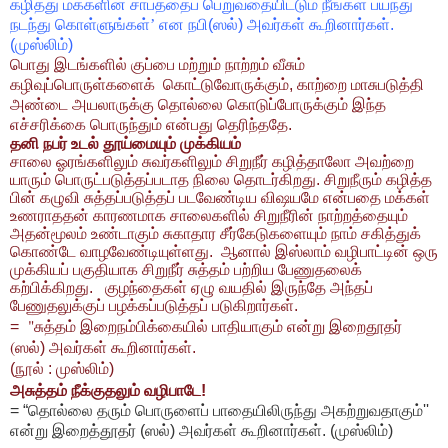
கழித்து மக்களின் சாபத்தைப் பெறுவதையிட்டும் நீங்கள் பயந்து
நடந்து கொள்ளுங்கள்
’
என நபி(ஸல்) அவர்கள் கூறினார்கள்.
(முஸ்லிம்)
பொது
இடங்களில்
குப்பை
மற்றும்
நாற்றம்
வீசும்
கழிவுப்பொருள்களைக்
கொட்டுவோருக்கும்
, காற்றை மாசுபடுத்தி
அண்டை அயலாருக்கு தொல்லை கொடுப்போருக்கும்
இந்த
எச்சரிக்கை
பொருந்தும்
என்பது தெரிந்ததே
.
தனி நபர் உடல் தூய்மையும் முக்கியம்
சாலை ஓரங்களிலும் சுவர்களிலும் சிறுநீர் கழித்தாலோ அவற்றை
யாரும் பொருட்படுத்தப்படாத நிலை தொடர்கிறது. சிறுநீரும் கழித்த
பின் கழுவி சுத்தப்படுத்தப் படவேண்டிய விஷயமே என்பதை மக்கள்
உணராததன் காரணமாக சாலைகளில் சிறுநீரின் நாற்றத்தையும்
அதன்மூலம் உண்டாகும் சுகாதார சீர்கேடுகளையும் நாம் சகித்துக்
கொண்டே வாழவேண்டியுள்ளது.
ஆனால் இஸ்லாம் வழிபாட்டின் ஒரு
முக்கியப் பகுதியாக சிறுநீர் சுத்தம் பற்றிய பேணுதலைக்
கற்பிக்கிறது.
குழந்தைகள் ஏழு வயதில் இருந்தே அந்தப்
பேணுதலுக்குப் பழக்கப்படுத்தப் படுகிறார்கள்.
"
=
சுத்தம் இறைநம்பிக்கையில் பாதியாகும் என்று இறைதூதர்
(
ஸல்) அவர்கள் கூறினார்கள்.
(நூல் : முஸ்லிம்)
அசுத்தம் நீக்குதலும் வழிபாடே!
= “தொல்லை தரும் பொருளைப் பாதையிலிருந்து அகற்றுவதாகும்
''
என்று இறைத்தூதர் (ஸல்) அவர்கள் கூறினார்கள். (முஸ்லிம்)