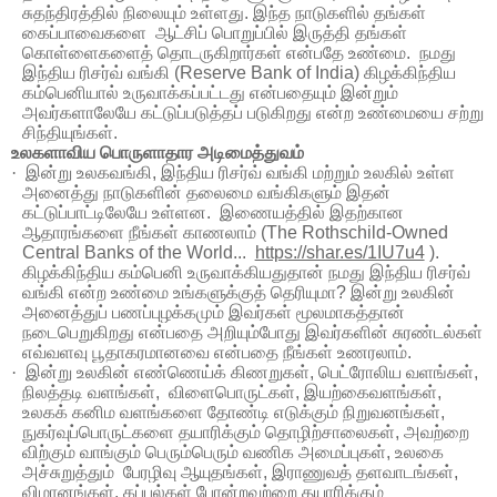
சுதந்திரத்தில்
நிலையும்
உள்ளது
.
இந்த
நாடுகளில்
தங்கள்
கைப்பாவைகளை
ஆட்சிப்
பொறுப்பில்
இருத்தி
தங்கள்
கொள்ளைகளைத்
தொடருகிறார்கள்
என்பதே
உண்மை
.
நமது
இந்திய
ரிசர்வ்
வங்கி
(Reserve Bank of India)
கிழக்கிந்திய
கம்பெனியால்
உருவாக்கப்பட்டது
என்பதையும்
இன்றும்
அவர்களாலேயே
கட்டுப்படுத்தப்
படுகிறது
என்ற
உண்மையை
சற்று
சிந்தியுங்கள்
.
உலகளாவிய
பொருளாதார
அடிமைத்துவம்
·
இன்று
உலகவங்கி
,
இந்திய
ரிசர்வ்
வங்கி
மற்றும்
உலகில்
உள்ள
அனைத்து
நாடுகளின்
தலைமை
வங்கிகளும்
இதன்
கட்டுப்பாட்டிலேயே
உள்ளன
.
இணையத்தில் இதற்கான
ஆதாரங்களை நீங்கள் காணலாம் (
The Rothschild-Owned
Central Banks of the World...
https://shar.es/1IU7u4
).
கிழக்கிந்திய
கம்பெனி
உருவாக்கியதுதான்
நமது
இந்திய
ரிசர்வ்
வங்கி
என்ற
உண்மை
உங்களுக்குத்
தெரியுமா
?
இன்று
உலகின்
அனைத்துப்
பணப்புழக்கமும்
இவர்கள்
மூலமாகத்தான்
நடைபெறுகிறது
என்பதை
அறியும்போது
இவர்களின்
சுரண்டல்கள்
எவ்வளவு
பூதாகரமானவை
என்பதை
நீங்கள்
உணரலாம்
.
·
இன்று
உலகின்
எண்ணெய்க்
கிணறுகள்
,
பெட்ரோலிய
வளங்கள்
,
நிலத்தடி
வளங்கள்
,
விளைபொருட்கள்
,
இயற்கைவளங்கள்
,
உலகக்
கனிம
வளங்களை
தோண்டி
எடுக்கும்
நிறுவனங்கள்
,
நுகர்வுப்பொருட்களை
தயாரிக்கும்
தொழிற்சாலைகள்
,
அவற்றை
விற்கும்
வாங்கும்
பெரும்பெரும்
வணிக
அமைப்புகள்
,
உலகை
அச்சுறுத்தும்
பேரழிவு
ஆயுதங்கள்
,
இராணுவத்
தளவாடங்கள்
,
விமானங்கள்
,
கப்பல்கள்
போன்றவற்றை
தயாரிக்கும்