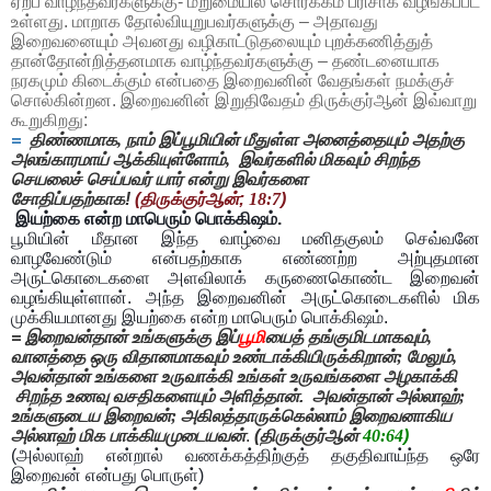
ஏற்ப வாழ்ந்தவர்களுக்கு- மறுமையில் சொர்க்கம் பரிசாக வழங்கப்பட
உள்ளது. மாறாக தோல்வியுறுபவர்களுக்கு – அதாவது
இறைவனையும் அவனது வழிகாட்டுதலையும் புறக்கணித்துத்
தான்தோன்றித்தனமாக வாழ்ந்தவர்களுக்கு – தண்டனையாக
நரகமும் கிடைக்கும் என்பதை இறைவனின் வேதங்கள் நமக்குச்
சொல்கின்றன. இறைவனின் இறுதிவேதம் திருக்குர்ஆன் இவ்வாறு
கூறுகிறது:
=
திண்ணமாக
,
நாம் இப்பூமியின் மீதுள்ள அனைத்தையும் அதற்கு
அலங்காரமாய் ஆக்கியுள்ளோம்
,
இவர்களில் மிகவும் சிறந்த
செயலைச் செய்பவர் யார் என்று இவர்களை
சோதிப்பதற்காக!
(திருக்குர்ஆன்;
18:7
)
இயற்கை என்ற மாபெரும் பொக்கிஷம்.
பூமியின் மீதான இந்த வாழ்வை மனிதகுலம் செவ்வனே
வாழவேண்டும் என்பதற்காக எண்ணற்ற அற்புதமான
அருட்கொடைகளை அளவிலாக் கருணைகொண்ட இறைவன்
வழங்கியுள்ளான். அந்த இறைவனின் அருட்கொடைகளில் மிக
முக்கியமானது இயற்கை என்ற மாபெரும் பொக்கிஷம்.
= இறைவன்தான் உங்களுக்கு இப்
பூமி
யைத் தங்குமிடமாகவும்
,
வானத்தை ஒரு விதானமாகவும் உண்டாக்கியிருக்கிறான்
;
மேலும்
,
அவன்தான் உங்களை உருவாக்கி உங்கள் உருவங்களை அழகாக்கி
சிறந்த உணவு வசதிகளையும் அளித்தான்.
அவன்தான் அல்லாஹ்
;
உங்களுடைய இறைவன்
;
அகிலத்தாருக்கெல்லாம் இறைவனாகிய
அல்லாஹ் மிக பாக்கியமுடையவன்
.
(திருக்குர்ஆன்
40:64
)
(அல்லாஹ் என்றால் வணக்கத்திற்குத் தகுதிவாய்ந்த ஒரே
இறைவன் என்பது பொருள்)