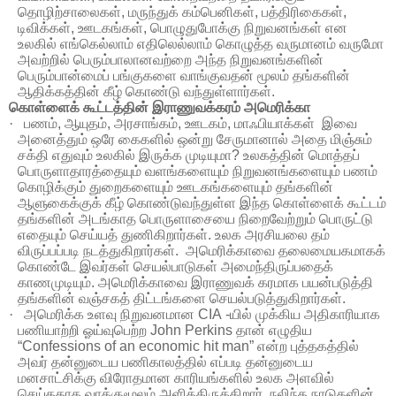
தொழிற்சாலைகள்
,
மருந்துக்
கம்பெனிகள்
,
பத்திரிகைகள்
,
டிவிக்கள்
,
ஊடகங்கள்
,
பொழுதுபோக்கு
நிறுவனங்கள்
என
உலகில்
எங்கெல்லாம்
எதிலெல்லாம்
கொழுத்த
வருமானம்
வருமோ
அவற்றில்
பெரும்பாலானவற்றை
அந்த
நிறுவனங்களின்
பெரும்பான்மைப்
பங்குகளை
வாங்குவதன்
மூலம்
தங்களின்
ஆதிக்கத்தின்
கீழ்
கொண்டு
வந்துள்ளார்கள்
.
கொள்ளைக் கூட்டத்தின் இராணுவக்கரம் அமெரிக்கா
·
பணம்
,
ஆயுதம்
,
அரசாங்கம்
,
ஊடகம்
,
மாஃபியாக்கள்
இவை
அனைத்தும்
ஒரே
கைகளில்
ஒன்று
சேருமானால்
அதை
மிஞ்சும்
சக்தி
எதுவும்
உலகில்
இருக்க
முடியுமா
?
உலகத்தின்
மொத்தப்
பொருளாதாரத்தையும்
வளங்களையும்
நிறுவனங்களையும்
பணம்
கொழிக்கும்
துறைகளையும்
ஊடகங்களையும்
தங்களின்
ஆளுகைக்குக்
கீழ்
கொண்டுவந்துள்ள
இந்த
கொள்ளைக்
கூட்டம்
தங்களின்
அடங்காத
பொருளாசையை
நிறைவேற்றும்
பொருட்டு
எதையும்
செய்யத்
துணிகிறார்கள்
.
உலக
அரசியலை
தம்
விருப்பப்படி
நடத்துகிறார்கள்
.
அமெரிக்காவை தலைமையகமாகக்
கொண்டே இவர்கள் செயல்பாடுகள் அமைந்திருப்பதைக்
காணமுடியும்
.
அமெரிக்காவை
இராணுவக்
கரமாக
பயன்படுத்தி
தங்களின்
வஞ்சகத்
திட்டங்களை
செயல்படுத்துகிறார்கள்
.
·
அமெரிக்க
உளவு
நிறுவனமான
CI
A
-
யில்
முக்கிய
அதிகாரியாக
பணியாற்றி
ஓய்வுபெற்ற
John Perkins
தான்
எழுதிய
“
Confessions of an economic hit man”
என்ற
புத்தகத்தில்
அவர்
தன்னுடைய
பணிகாலத்தில்
எப்படி
தன்னுடைய
மனசாட்சிக்கு
விரோதமான
காரியங்களில்
உலக
அளவில்
செய்ததாக
வாக்குமூலம்
அளித்திருக்கிறார்
.
நலிந்த
நாடுகளின்