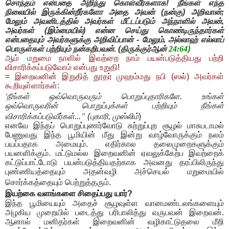
சொந்தம் என்பதை அறிந்து கொள்வீர்களாக! நீங்கள் எந்த
நிலையில் இருக்கின்றீர்களோ அதை அவன் (நன்கு) அறிவான்
;
மேலும் அவனிடத்தில் அவர்கள் மீட்டப்படும் அந்நாளில் அவன்
,
அவர்கள் (இம்மையில்) என்ன செய்து கொண்டிருந்தார்கள்
என்பதையும் அவர்களுக்கு அறிவிப்பான் - மேலும்
,
அல்லாஹ் எல்லாப்
பொருள்கள் பற்றியும் நன்கறிபவன்.
(திருக்குர்ஆன்
24:64
)
ஆம் மறுமை நாளில் இவற்றை நாம் பயன்படுத்தியது பற்றி
விசாரிக்கப்படுவோம் என்பது உறுதி!
= இறைவனின் இறுதித் தூதர் முஹம்மது நபி (ஸல்) அவர்கள்
கூறியுள்ளார்கள்:
'
நீங்கள் ஒவ்வொருவரும் பொறுப்புதாரிகளே. உங்கள்
ஒவ்வொருவரின் பொறுப்புக்கள் பற்றியும் நீங்கள்
”
விசாரிக்கப்படுவீர்கள்...
(புகாரி, முஸ்லிம்
)
எனவே இந்தப் பொறுப்புணர்வோடு சுற்றுப்புற சூழல் மாசுபடாமல்
பேணுவது இந்த பூமியின் மீது இன்று வாழ்வோருக்கும் நலம்
பயப்பதாக அமையும். எதிர்கால தலைமுறைகளுக்கும்
பயனளிக்கும். மட்டுமல்ல இறைவனின் ஏவலுக்கேற்ப இவற்றைக்
கட்டுப்பாட்டோடு பயன்படுத்தியதற்காக அவனது தரப்பிலிருந்து
புண்ணியத்தையும் அதன்வழி அச்செயல் மறுமையில்
சொர்க்கத்தையும் பெற்றுத்தரும்.
இயற்கை வளங்களை சிதைப்பது யார்?
இந்த பூமியையும் அதைச் சூழவுள்ள வானமண்டலங்களையும்
அழகிய முறையில் படைத்து பரிபாலித்து வருபவன் இறைவன்.
ஆனால் மனிதர்கள் இறைவனின் வழிகாட்டுதலை மீறி