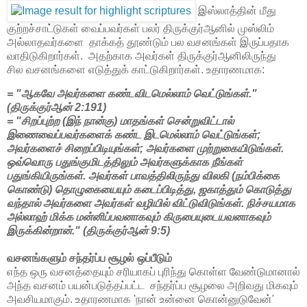
இஸ்லாத்தின் மீது
குற்றச்சாட்டுகள் வைப்பவர்கள் பலர் திருக்குர்ஆனில் முஸ்லிம்
அல்லாதவர்களை தாக்கத் தூண்டும் பல வசனங்கள் இருப்பதாக
வாதிடுகிறார்கள். அதற்காக அவர்கள் திருக்குர்ஆனிலிருந்து
சில வசனங்களை எடுத்துக் காட்டுகிறார்கள். உதாரணமாக:
= "ஆகவே அவர்களை கண்டவிடமெல்லாம் வெட்டுங்கள்."
(திருக்குர்ஆன் 2:191)
= "சிறப்புற்ற (இந் நான்கு) மாதங்கள் சென்றுவிட்டால்
இணைவைப்பவர்களைக் கண்ட இடமெல்லாம் வெட்டுங்கள்;
அவர்களைச் சிறைப்பிடியுங்கள்; அவர்களை முற்றுகையிடுங்கள்.
ஒவ்வொரு பதுங்குமிடத்திலும் அவர்களுக்காக நீங்கள்
பதுங்கியிருங்கள். அவர்கள் பாவத்திலிருந்து விலகி (நம்பிக்கை
கொண்டு) தொழுகையையும் கடைப்பிடித்து, ஜகாத்தும் கொடுத்து
வந்தால் அவர்களை அவர்கள் வழியில் விட்டுவிடுங்கள். நிச்சயமாக
அல்லாஹ் மிக்க மன்னிப்பவனாகவும் கிருபையுடையவனாகவும்
இருக்கின்றான்." (
திருக்குர்ஆன்
9:5)
வசனங்களும் சந்தர்ப்ப சூழல் ஒப்பீடும்
எந்த ஒரு வசனத்தையும் சரியாகப் புரிந்து கொள்ள வேண்டுமானால்
அந்த வசனம் பயன்படுத்தப்பட்ட சந்தர்ப்ப சூழலை அறிவது மிகவும்
அவசியமாகும். உதாரணமாக 'நான் உன்னை கொன்னுடுவேன்'