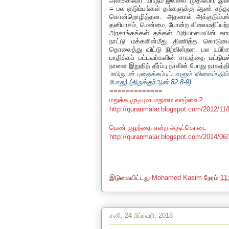
அளிக்கவோ
யாரும் இல்லை. முதியோர் இல
= பல குடும்பங்கள் தங்களுக்கு ஆண் சந்த
கொன்றொழித்தன. அதனால் அக்குடும்பங்க
தனிபாசம்
,
மென்மை
,
போன்ற விலைமதிப்பற
அரசாங்கங்கள் தங்கள் அறியாமையின் கா
நாட்டு மக்களின்மீது திணித்த கொடும
தொலைத்து விட்டு நிற்கின்றன. பல உயி
பாதிக்கப் பட்டவர்களின் சாபத்தை மட்டு
நாளை இறுதித் தீர்ப்பு நாளின் போது நரகத்தி
'
உயிருடன் புதைக்கப்பட்டவளும் வினவப்படும்
போது) (திருக்குர்ஆன்
82:8-9)
=============
மறுக்க முடியுமா மறுமை வாழ்வை?
http://quranmalar.blogspot.com/2012/11/
பெண் குழந்தை என்ற அருட்கொடை
http://quranmalar.blogspot.com/2014/06/
இடுகையிட்டது
Mohamed Kasim
நேரம்
11
சனி, 24 பிப்ரவரி, 2018