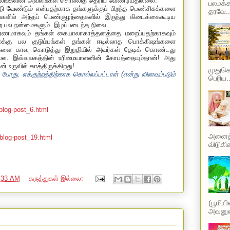
்லங்களின் அவலங்கள் சொல்லித் தெரிய வேண்டியதில்லை.
பலமக்க
தி வேண்டும் என்பதற்காக தங்களுக்குப் பிறந்த பெண்சிசுக்களை
தரவே..
ளில் அந்தப் பெண்குழந்தைகளில் இருந்து கிடைக்கைகூடிய
்ற பல நன்மைகளும்
இழப்படைந்த நிலை.
ரணமாகவும் தங்கள் கையாலாகாத்தனத்தை மறைப்பதற்காகவும்
ைக்கு பல குடும்பங்கள் தங்கள் ஈடில்லாத பொக்கிஷங்களை
ர்களை காவு கொடுத்து இறுதியில் அவர்கள் தேடிக் கொண்டது
மல்ல. இவ்வுலகத்தின் உரிமையாளனின் கோபத்தையும்தான்! அது
ன் உருவில் காத்திருக்கிறது!
முதுகெல
 போது. எக்குற்றத்திற்காக கொல்லப்பட்டாள் (என்று வினவப்படும்
பெரிய..
blog-post_6.html
அனைத்த
blog-post_19.html
விடுகின
:33 AM
கருத்துகள் இல்லை:
(பூமிய
அவனுடை