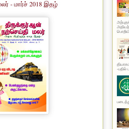
லர் - மார்ச் 2018 இதழ்
அற்புத
அதியற்
பொறியி
தியாகம
-பதில் 
படைத்து