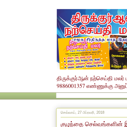
திருக்குர்ஆன் நற்செய்தி மல
9886001357 எண்ணுக்கு அனுப்ப
செவ்வாய், 27 பிப்ரவரி, 2018
குழந்தை செல்வங்களின் இ