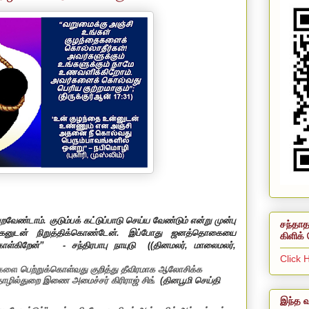
ண்டாம். குடும்பக் கட்டுப்பாடு செய்ய வேண்டும் என்று முன்பு
சந்தாத
னுடன் நிறுத்திக்கொண்டேன். இப்போது ஜனத்தொகையை
கிளிக் 
ொள்கிறேன்”
-
சந்திரபாபு நாயுடு
(
(
தினமலர்
,
மாலைமலர்
,
Click 
ைகளை
பெற்றுக்கொள்வது குறித்து தீவிரமாக ஆலோசிக்க
 தொழில்துறை இணை அமைச்சர் கிரிராஜ் சிங்
(தினபூமி செய்தி
இந்த வ