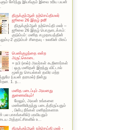
ளும் சேர்ந்து இயங்கும் இவை உரிய பயன்
.
திருக்குர்ஆன் நற்செய்திமலர்
ஜூலை 26 இதழ் pdf
திருக்குர்ஆன் நற்செய்தி மலர் –
ஜூலை 26 இதழ் பொருளடக்கம்:
குடும்பம்: மனித சமுதாயத்தின்
ும்பு-2 குடும்பச் சிதைவு - உலகின் மிகப்
.
பெண்குழந்தை என்ற
அருட்கொடை
= நபி (ஸல்) அவர்கள் கூறினார்கள்
: ஒரு மனிதன் இறந்து விட்டால்
மூன்று செயல்கள் தவிர மற்ற
ுமே (பயன் தராமல்) நின்று
்றன. 1. ந...
மனித படைப்பும் அவனது
துணைவியும்!
மேலும், அவன் உங்களை
மண்ணிலிருந்து படைத்திருப்பதும்
, பின்பு நீங்கள் மனிதர்களாக
ின் பல பாகங்களில்) பரவியதும்
ய அத்தாட்சிகளில் உ...
திருக்குர்ஆன் நற்செய்தி மலர் -