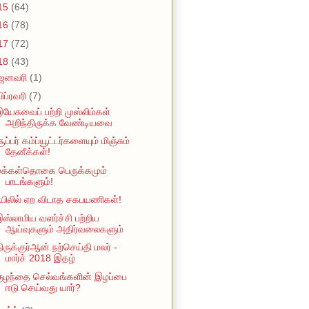
15
(64)
16
(78)
17
(72)
18
(43)
ஜனவரி
(1)
பிப்ரவரி
(7)
யேசுவைப் பற்றி முஸ்லிம்கள்
அறிந்திருக்க வேண்டியவை
ூப்பர் கம்ப்யூட்டர்களையும் மிஞ்சும்
தேனீக்கள்!
மக்கள்தொகை பெருக்கமும்
பாடங்களும்!
யிலில் ஏற விடாத சகபயணிகள்!
ஸ்லாமிய வளர்ச்சி பற்றிய
ஆய்வுகளும் அதிர்வலைகளும்
ிருக்குர்ஆன் நற்செய்தி மலர் -
மார்ச் 2018 இதழ்
குழந்தை செல்வங்களின் இழப்பை
ஈடு செய்வது யார்?