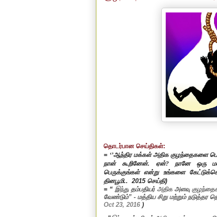
தொடர்பான செய்திகள்:
=
‘’
ஆந்திர மக்கள் அதிக குழந்தைகளை பெறவே
நான் கூறினேன். ஏன்
?
நானே ஒரு மக
பெருக்குங்கள் என்று உங்களை கேட்டுக்க
தினபூமி..
2015
செய்தி
)
=
“
இந்து
தம்பதியர்
அதிக
அளவு
குழந்த
வேண்டும்” - மத்திய சிறு மற்றும் நடுத்தர
Oct 23, 2016
)