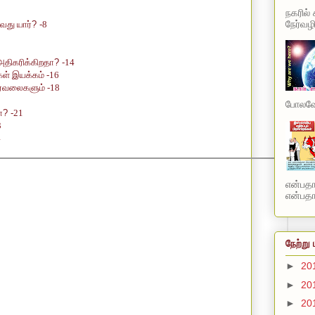
நகரில்
நேர்வழி
வது யார்
? -
8
3
அதிகரிக்கிறதா
? -
14
கள் இயக்கம் -16
ிர்வலைகளும் -18
போலவே 
ா
? -
21
3
4
என்பத
என்பதாக
நேற்று 
►
20
►
20
►
20