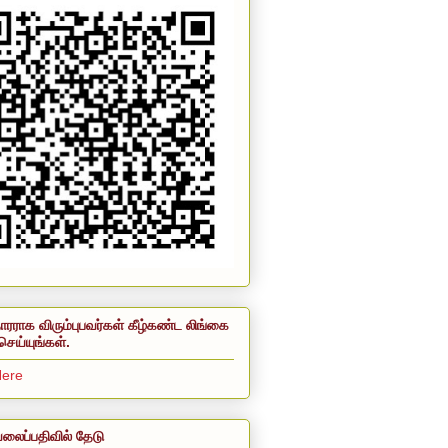
ாரராக விரும்புபவர்கள் கீழ்கண்ட லிங்கை
செய்யுங்கள்.
Here
லைப்பதிவில் தேடு