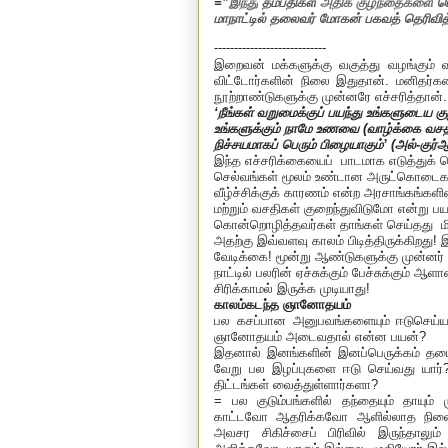
=”
இந்து
தம்பதிகள்
அதிக குழந்தைகளை
ப
மாநாட்டில் தலைவர் மோகன் பகவத் தெரிவித்த
----------------------------
இறைவன் மக்களுக்கு வகுத்து வழங்கும்
விட்டோர்களின் நிலை இதுதான். மனிதர்க
நூற்றாண்டுகளுக்கு முன்னரே எச்சரித்தான்..
‘
நீங்கள் வறுமைக்குப் பயந்து உங்களுடைய
உங்களுக்கும் நாமே உணவை (வாழ்க்கை வசத
நிச்சயமாகப் பெரும் பிழையாகும்
’ (
அல்-குர்
இந்த எச்சரிக்கையைப்
பாடமாக எடுத்துக்
செல்வங்கள் மூலம் உண்டான அருட்கொடை
வீழ்ச்சிக்குக் காரணம் என்ற அரசாங்கங்க
மற்றும் வசதிகள் குறைந்துவிடுமோ என்று
கொன்றொழித்தவர்கள் தாங்கள் செய்தது
ம
அதற்கு இவ்வளவு காலம் பிடித்திருக்கிற
வேடிக்கை! மூன்று ஆண்டுகளுக்கு முன்னர்
நாட்டில் பலரின் ஏச்சுக்கும் பேச்சுக்கும
சிரிக்காமல் இருக்க முடியாது!
காலம்கடந்த ஞானோதயம்
பல கசப்பான அனுபவங்களையும் ஈடுசெய்ய ம
ஞானோதயம் அடைவதால் என்ன பயன்
?
இதனால் இனங்களின் இனப்பெருக்கம் தடை
வேறு பல இழப்புகளை ஈடு செய்வது யார்
திட்டங்கள் வைத்துள்ளார்களா
?
= பல குடும்பங்களில் தந்தையும் தாயு
காட்டவோ ஆதரிக்கவோ ஆளில்லாத நிலை.
அவசர சிகிச்சைப் பிரிவில் இருந்தா