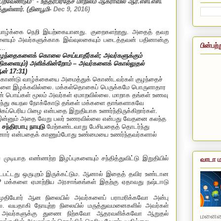
ெறவேண்டும்” - உத்தரபிரதேச மாநிலம் ஆக்ராவில் ஆர்.எஸ்.எஸ்.
ுள்ளார். (தினபூமி-
Dec 9, 2016
)
 வாழ்க்கை நெறி இயற்கையானது. குறைகளற்றது. அதைத் தவற
ளையும் அவர்களுக்காக இவ்வுலகையும் படைத்தவன் பதினான்கு
பின்பற்
..
 குழந்தைகளைக் கொலை செய்யாதீர்கள்
;
அவர்களுக்கும்
ிகளையும்) அளிக்கின்றோம்
–
அவர்களைக் கொல்லுதல்
ஆன்
17:31)
 கொண்டு வாழ்க்கையை அமைத்துக் கொண்டவர்கள் குழந்தைச்
களை இழக்கவில்லை. மக்கள்தொகைப் பெருக்கமே பொருளாதார
ளின் பொய்கள் மூலம் அவர்கள் ஏமாறவில்லை. மாறாக
தங்கள் உணவு
 பயந்து சுயநல நோக்கோடு தங்கள் மக்களை தாங்களாகவே
ிகப்பெரிய பிழை என்பதை இறுதியாக உணர்ந்திருக்கிறார்கள்.
து! இன்னும் அதை வேறு பலர் உணரவில்லை என்பது வேதனை கலந்த
சந்திரபாபு நாயுடு
மேற்கண்டவாறு பேசியதைத் தொடர்ந்து
் ஆளானார் என்பதைக் காணும்போது உண்மையை உணர்ந்தவர்களால்
ுடியாத எண்ணற்ற இழப்புகளையும் சந்தித்துவிட்டு இறுதியில்
வாடா ம
பட்டது ஒருபுறம் இருக்கட்டும. ஆனால் இதைத் தவிர உண்டான
?
மக்களை ஏமாற்றிய அரசாங்கங்கள் இதற்கு ஏதாவது நஷ்டஈடு
ம் முதியோர் ஆன நிலையில் அவர்களைப் பராமரிக்கவோ அன்பு
 வயதாகி நோயுற்ற நிலையில் மருத்துவமனைகளில் அவர்கள்
லும் அவர்களுக்கு துணை நிற்கவோ ஆதரவளிக்கவோ ஆறுதல்
மனையை