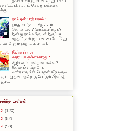
தங்கள் வாழ்நாளின் போது மக்கா
 சத்தியப் பிரச்சாரம் செய்து மக்களை
க்கு...
நாம் ஏன் பிறந்தோம்?
நமது வாழ்வு.... நோக்கம்
கொண்டதா? நோக்கமற்றதா?
இன்று நாம் உயிருடன் இருப்பது
எந்த அளவிற்கு உண்மையோ அது
என்றேனும் ஒரு நாள் மரணி...
இஸ்லாம் ஏன்
எதிர்ப்புக்குள்ளாகிறது?
#இஸ்லாம்_என்றால்_என்ன?
இஸ்லாம் என்ற அரபு
வார்த்தையின் பொருள் கீழ்படிதல்
ாகும் . இதன் மற்றொரு பொருள் அமைதி
ும்...
மலர்ந்த மலர்கள்
12
(120)
13
(52)
14
(98)