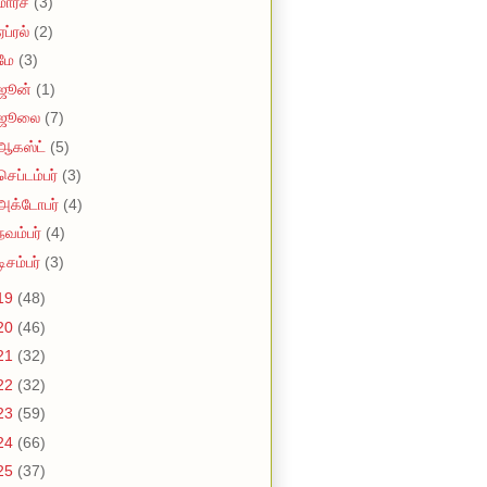
மார்ச்
(3)
ஏப்ரல்
(2)
மே
(3)
ஜூன்
(1)
ஜூலை
(7)
ஆகஸ்ட்
(5)
செப்டம்பர்
(3)
அக்டோபர்
(4)
நவம்பர்
(4)
டிசம்பர்
(3)
19
(48)
20
(46)
21
(32)
22
(32)
23
(59)
24
(66)
25
(37)