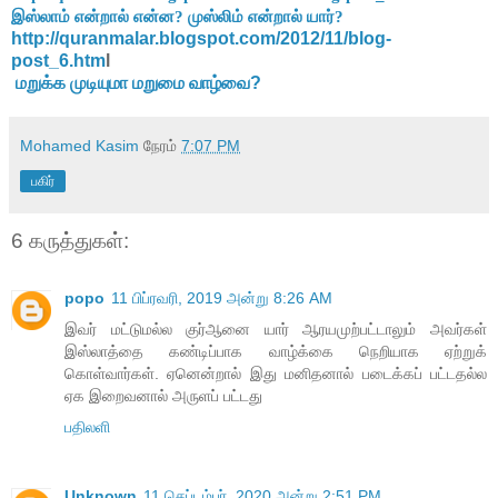
இஸ்லாம் என்றால் என்ன? முஸ்லிம் என்றால் யார்?
http://quranmalar.blogspot.com/2012/11/blog-
post_6.htm
l
மறுக்க முடியுமா மறுமை வாழ்வை?
Mohamed Kasim
நேரம்
7:07 PM
பகிர்
6 கருத்துகள்:
popo
11 பிப்ரவரி, 2019 அன்று 8:26 AM
இவர் மட்டுமல்ல குர்ஆனை யார் ஆரயமுற்பட்டாலும் அவர்கள்
இஸ்லாத்தை கண்டிப்பாக வாழ்க்கை நெறியாக ஏற்றுக்
கொள்வார்கள். ஏனென்றால் இது மனிதனால் படைக்கப் பட்டதல்ல
ஏக இறைவனால் அருளப் பட்டது
பதிலளி
Unknown
11 செப்டம்பர், 2020 அன்று 2:51 PM