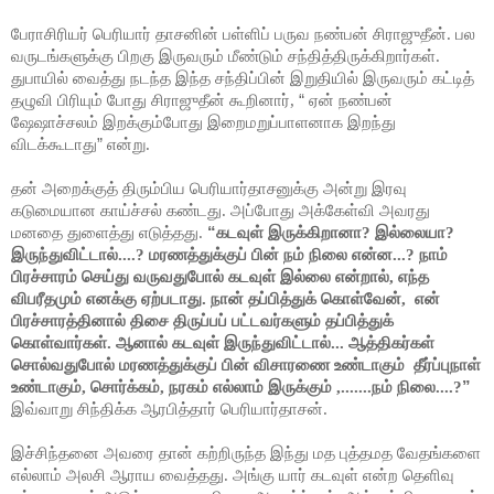
பேராசிரியர் பெரியார் தாசனின் பள்ளிப் பருவ நண்பன் சிராஜுதீன். பல
வருடங்களுக்கு பிறகு இருவரும் மீண்டும் சந்தித்திருக்கிறார்கள்.
துபாயில் வைத்து நடந்த இந்த சந்திப்பின் இறுதியில் இருவரும் கட்டித்
தழுவி பிரியும் போது சிராஜுதீன் கூறினார்,
“
ஏன் நண்பன்
ஷேஷாச்சலம் இறக்கும்போது இறைமறுப்பாளனாக இறந்து
விடக்கூடாது
”
என்று.
தன் அறைக்குத் திரும்பிய பெரியார்தாசனுக்கு அன்று இரவு
கடுமையான காய்ச்சல் கண்டது. அப்போது அக்கேள்வி அவரது
மனதை துளைத்து எடுத்தது.
“
கடவுள் இருக்கிறானா? இல்லையா?
இருந்துவிட்டால்....? மரணத்துக்குப் பின் நம் நிலை என்ன...?
நாம்
பிரச்சாரம் செய்து வருவதுபோல் கடவுள் இல்லை என்றால், எந்த
விபரீதமும் எனக்கு ஏற்படாது. நான் தப்பித்துக் கொள்வேன், என்
பிரச்சாரத்தினால் திசை திருப்பப் பட்டவர்களும் தப்பித்துக்
கொள்வார்கள். ஆனால் கடவுள் இருந்துவிட்டால்... ஆத்திகர்கள்
சொல்வதுபோல் மரணத்துக்குப் பின் விசாரணை உண்டாகும் தீர்ப்புநாள்
உண்டாகும், சொர்க்கம், நரகம் எல்லாம் இருக்கும் ,.......நம் நிலை....?
”
இவ்வாறு சிந்திக்க ஆரபித்தார் பெரியார்தாசன்.
இச்சிந்தனை அவரை தான் கற்றிருந்த இந்து மத புத்தமத வேதங்களை
எல்லாம் அலசி ஆராய வைத்தது. அங்கு யார் கடவுள் என்ற தெளிவு