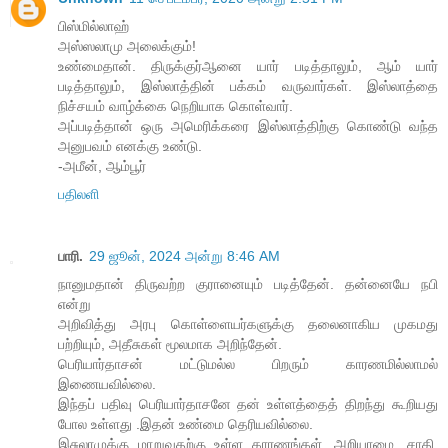
பிஸ்மில்லாஹ்
அஸ்ஸலாமு அலைக்கும்!
உண்மைதான். திருக்குர்ஆனை யார் படித்தாலும், ஆம் யார்
படித்தாலும், இஸ்லாத்தின் பக்கம் வருவார்கள். இஸ்லாத்தை
நிச்சயம் வாழ்க்கை நெறியாக கொள்வார்.
அப்படித்தான் ஒரு அமெரிக்கரை இஸ்லாத்திற்கு கொண்டு வந்த
அனுபவம் எனக்கு உண்டு.
-அமீன், ஆம்பூர்
பதிலளி
பாரி.
29 ஜூன், 2024 அன்று 8:46 AM
நானுமதான் திருவற்ற குரானையும் படித்தேன். தன்னையே நபி
என்று
அறிவித்து அரபு கொள்ளையர்களுக்கு தலைனாகிய முகமது
பற்றியும், அதீசுகள் மூலமாக அறிந்தேன்.
பெரியார்தாசன் மட்டுமல்ல பிறரும் காரணமில்லாமல்
இணையவில்லை.
இந்தப் பதிவு பெரியார்தாசனே தன் உள்ளத்தைத் திறந்து கூறியது
போல உள்ளது .இதன் உண்மை தெரியவில்லை.
இசுலாமுக்கு மாறுவதற்கு உள்ள காரணங்கள், அறியாமை, சாதி,