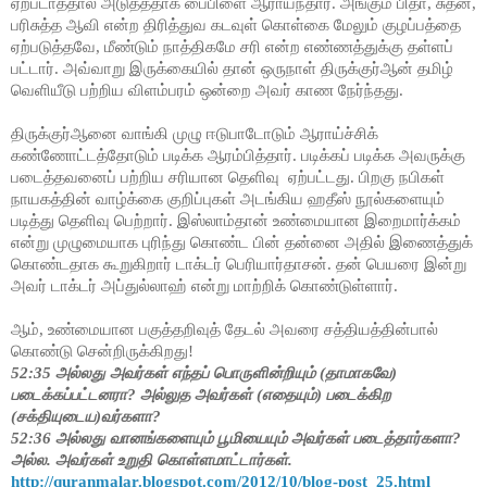
ஏற்படாததால் அடுத்ததாக பைபிளை ஆராய்ந்தார். அங்கும் பிதா, சுதன்,
பரிசுத்த ஆவி என்ற திரித்துவ கடவுள் கொள்கை மேலும் குழப்பத்தை
ஏற்படுத்தவே, மீண்டும் நாத்திகமே சரி என்ற எண்ணத்துக்கு தள்ளப்
பட்டார். அவ்வாறு இருக்கையில் தான் ஒருநாள் திருக்குர்ஆன் தமிழ்
வெளியீடு பற்றிய விளம்பரம் ஒன்றை அவர் காண நேர்ந்தது.
திருக்குர்ஆனை வாங்கி முழு ஈடுபாடோடும் ஆராய்ச்சிக்
கண்ணோட்டத்தோடும் படிக்க ஆரம்பித்தார். படிக்கப் படிக்க அவருக்கு
படைத்தவனைப் பற்றிய சரியான தெளிவு ஏற்பட்டது. பிறகு நபிகள்
நாயகத்தின் வாழ்க்கை குறிப்புகள் அடங்கிய ஹதீஸ் நூல்களையும்
படித்து தெளிவு பெற்றார். இஸ்லாம்தான் உண்மையான இறைமார்க்கம்
என்று முழுமையாக புரிந்து கொண்ட பின் தன்னை அதில் இணைத்துக்
கொண்டதாக கூறுகிறார் டாக்டர் பெரியார்தாசன். தன் பெயரை இன்று
அவர் டாக்டர் அப்துல்லாஹ் என்று மாற்றிக் கொண்டுள்ளார்.
ஆம், உண்மையான பகுத்தறிவுத் தேடல் அவரை சத்தியத்தின்பால்
கொண்டு சென்றிருக்கிறது!
52:35 அல்லது
அவர்கள் எந்தப் பொருளின்றியும் (தாமாகவே)
படைக்கப்பட்டனரா
?
அல்லுத அவர்கள் (எதையும்) படைக்கிற
(சக்தியுடைய)வர்களா
?
52:36 அல்லது
வானங்களையும் பூமியையும் அவர்கள் படைத்தார்களா
?
அல்ல. அவர்கள் உறுதி கொள்ளமாட்டார்கள்.
http://quranmalar.blogspot.com/2012/10/blog-post_25.html