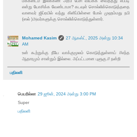
மக்களிடம் இலக்கண அரபி பேசி வியக்க வைத்தது எப்படி
என்று யோசிக்க வேண்டாமா? கடவுள் சொல்லிக்கொடுத்ததை
வானவர் ஜிப்ரயில் வந்து கிளிப்பிள்ளை போல் முஹம்மது நபி
(ஸல் )அவர்களுக்கு சொல்லிக்கொடுத்துள்ளார்.
Mohamed Kasim
27 ஆகஸ்ட், 2025 அன்று 10:34
AM
உன் கூற்றுக்கு நீயே வாக்குமூலம் கொடுத்துள்ளாய் //எந்த
ஆதாரமும் சான்றும் இல்லை. அப்பட்டமான புளுகு.// நன்றி
பதிலளி
பெயரில்லா
29 ஜூன், 2024 அன்று 3:00 PM
Super
பதிலளி