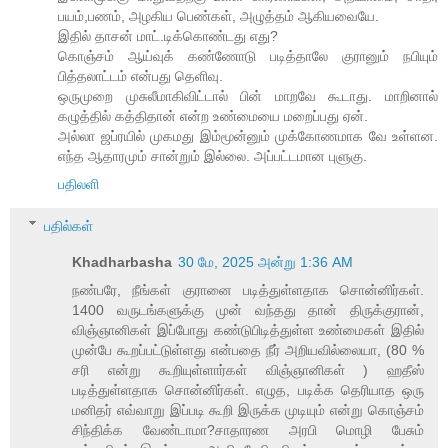
பயம்,பணம், அழகிய பெண்கள், அழுத்தம் ஆகியவையே.
இதில் தாசன் மாட்.டிக்கொண்டது எது?
கொஞ்சம் ஆய்வுக் கண்ணோடு படித்தாலே குரானும் நபியும்
பித்தலாட்டம் என்பது தெளிவு.
ஒருமுறை முசுலீமாகிவிட்டால் பின் மாறவே கூடாது. மாறினால்
கழுத்தில் கத்திதான் என்ற உண்மையை மறைப்பது ஏன்.
அல்லா ஜப்ரயில் முகமது இம்மூன்னும் முக்கோணமாக வே உள்ளன.
எந்த ஆதாரமும் சான்றும் இல்லை. அப்பட்டமான புளுகு.
பதிலளி
பதில்கள்
Khadharbasha
30 மே, 2025 அன்று 1:36 AM
நண்பரே, நீங்கள் குரானை படித்துள்ளதாக சொன்னிர்கள்.
1400 வருடங்களுக்கு முன் வந்தது தான் திருக்குரான்,
விஞ்ஞானிகள் இப்போது கண்டுபிடித்துள்ள உண்மைகள் இதில்
முன்பே கூறப்பட்டுள்ளது என்பதை நீர் அறியவில்லையா, (80 %
சரி என்று கூறியுள்ளார்கள் விஞ்ஞானிகள் ) ஹதீஸ்
படித்துள்ளதாக சொன்னிர்கள். எழுத, படிக்க தெரியாத ஒரு
மனிதர் எவ்வாறு இப்படி கூறி இருக்க முடியும் என்று கொஞ்சம்
சிந்திக்க வேண்டாமா?சாதாரண அரபி மொழி பேசும்