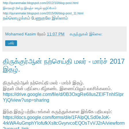
http://quranmalar.blogspot.com/2012/10/blog-post.html
இறைவழி நின்று இலஞ்ச ஊழல் ஒழிப்போம்
ht
tp://quranmalar.blogspot.com/2015/06/blog-post_11.html
நல்லொழுக்கம் பேணுதலே இஸ்லாம்
Mohamed Kasim
நேரம்
11:07 PM
கருத்துகள் இல்லை:
பகிர்
திருக்குர்ஆன் நற்செய்தி மலர் - மார்ச் 2017
இதழ்.
திருக்குர்ஆன் நற்செய்தி மலர் - மார்ச் இதழ்.
இதன் மின் பதிப்பை கீழ்கண்ட இணைப்பிலும் வாசிக்கலாம்.
https://drive.google.com/file/d/0B3OxgRe6lIusZElFTnhISlpr
YjQ/view?usp=sharing
இந்த இதழ் பற்றிய உங்கள் கருத்துக்களை இங்கே பதியவும்:
https://docs.google.com/forms/d/e/1FAIpQLSd0eJoK-
4rkWA4uGmphYlofufkXsItcGvyrvcoEQOsTvVJ2rA/viewform
?usp=sf_link