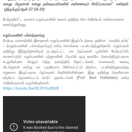
உனது அருளால் உனது நல்லடியார்களில் என்னையும் சேர்ப்பாயாக!
''
என்றார்.
(திருக்குர்ஆன்
27:18-19
)
மேற்குறிபிட்ட வசனம் எறும்புகளின் உலகம் குறித்த சில அறிவியல் உண்மைகளை
உணர்த்துகிறது.
எறும்புகளின் பள்ளத்தாக்கு
மேற்படி வசனத்தில் இறைவன் எறும்புகளின் இருப்பிடத்தை குறிக்க
‘வாதில் நம்ல்’
– (எறும்புகளின் பள்ளத்தாக்கு) என்ற சொல்லை பயன்படுத்துகிறான். எறும்புகள்
குறித்து இந்நூற்றாண்டில் நடத்தப்பட்ட பல ஆய்வுகள் பூமியின் மேற்பரப்பில்
காணப்படும் எறும்புகளின் புற்றுகளின் அடியில் ஒரு நகரமே அமைந்திருப்பதாக
கூறுகின்றன. மேலும் அந்த நகரத்தில் தோட்டங்கள்
,
சாலைகள்
,
உணவு
கிடங்குகள் என்று பல பகுதியாக பிரிக்கப்பட்டு திறம்பட பயன்டுத்துவதற்கு
எதுவாக இருப்பதாக ஆய்வுகள் தெரிவிக்கின்றன. இது குறித்து தெளிவான
வீடியோ ஆவணப்படம் பெர்ட் ஹால்டாப்லர் (
Prof. Bert Holldobler)
என்ற
அறிவியலாளர் வழங்கியுள்ளார்.
https://youtu.be/02JhYoJ8tt8