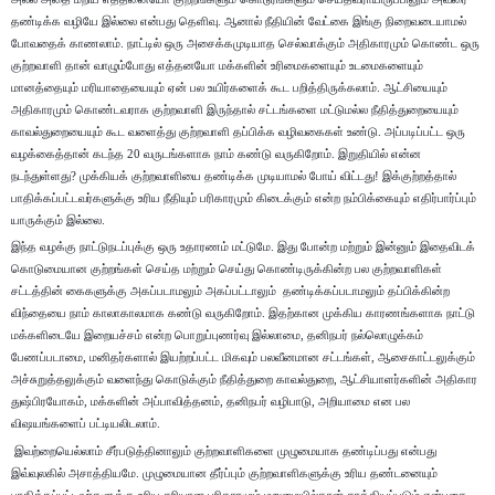
தண்டிக்க வழியே இல்லை என்பது தெளிவு. ஆனால் நீதியின் வேட்கை இங்கு நிறைவடையாமல்
போவதைக் காணலாம். நாட்டில் ஒரு அசைக்கமுடியாத செல்வாக்கும் அதிகாரமும் கொண்ட ஒரு
குற்றவாளி தான் வாழும்போது எத்தனயோ மக்களின் உரிமைகளையும் உடமைகளையும்
மானத்தையும் மரியாதையையும் ஏன் பல உயிர்களைக் கூட பறித்திருக்கலாம். ஆட்சியையும்
அதிகாரமும் கொண்டவராக குற்றவாளி இருந்தால் சட்டங்களை மட்டுமல்ல நீதித்துறையையும்
காவல்துறையையும் கூட வளைத்து குற்றவாளி தப்பிக்க வழிவகைகள் உண்டு. அப்படிப்பட்ட ஒரு
வழக்கைத்தான் கடந்த 20 வருடங்களாக நாம் கண்டு வருகிறோம். இறுதியில் என்ன
நடந்துள்ளது? முக்கியக் குற்றவாளியை தண்டிக்க முடியாமல் போய் விட்டது! இக்குற்றத்தால்
பாதிக்கப்பட்டவர்களுக்கு உரிய நீதியும் பரிகாரமும் கிடைக்கும் என்ற நம்பிக்கையும் எதிர்பார்ப்பும்
யாருக்கும் இல்லை.
இந்த வழக்கு நாட்டுநடப்புக்கு ஒரு உதாரணம் மட்டுமே. இது போன்ற மற்றும் இன்னும் இதைவிடக்
கொடுமையான குற்றங்கள் செய்த மற்றும் செய்து கொண்டிருக்கின்ற பல குற்றவாளிகள்
சட்டத்தின் கைகளுக்கு அகப்படாமலும் அகப்பட்டாலும் தண்டிக்கப்படாமலும் தப்பிக்கின்ற
விந்தையை நாம் காலாகாலமாக கண்டு வருகிறோம். இதற்கான முக்கிய காரணங்களாக நாட்டு
மக்களிடையே இறையச்சம் என்ற பொறுப்புணர்வு இல்லாமை, தனிநபர் நல்லொழுக்கம்
பேணப்படாமை, மனிதர்களால் இயற்றப்பட்ட மிகவும் பலவீனமான சட்டங்கள், ஆசைகாட்டலுக்கும்
அச்சுறுத்தலுக்கும் வளைந்து கொடுக்கும் நீதித்துறை காவல்துறை, ஆட்சியாளர்களின் அதிகார
துஷ்பிரயோகம், மக்களின் அப்பாவித்தனம், தனிநபர் வழிபாடு, அறியாமை என பல
விஷயங்களைப் பட்டியலிடலாம்.
இவற்றையெல்லாம் சீர்படுத்தினாலும் குற்றவாளிகளை முழுமையாக தண்டிப்பது என்பது
இவ்வுலகில் அசாத்தியமே. முழுமையான தீர்ப்பும் குற்றவாளிகளுக்கு உரிய தண்டனையும்