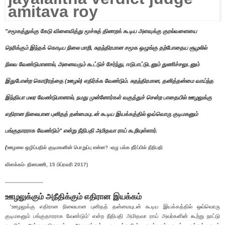
"சமூகத்துக்கு கேடு விளைவித்து மூச்சுத் திணறக் கூடிய அளவுக்கு குரல்வளையை
நெரிக்கும் இந்தக் கொடிய நிலை மாறி
,
சுதந்திரமான சமூக ஒழுங்கு தற்போதைய சூழலில்
நிலவ வேண்டுமானால்
,
அனைவரும் கூட்டுச் சேர்ந்து
,
ஈடுபாட்டுடனும் துணிச்சலுடனும்
இதுபோன்ற கொடூரத்தை (ஊழல்) எதிர்க்க வேண்டும். சுதந்திரமான
,
தனித்தன்மை வாய்ந்த
இந்தியா மலர வேண்டுமானால்
,
நமது முன்னோர்கள் வகுத்துச் சென்ற பாதையில் ஊழலுக்கு
எதிரான நிலையான புனிதத் தன்மையுடன் கூடிய இயக்கத்தில் ஒவ்வொரு குடிமகனும்
பங்குதாரராக வேண்டும்" என்று நீதிபதி அமிதவா ராய் கூறியுள்ளார்.
(
ஊழலை ஒழிப்பதில் குடிமகனின் பொறுப்பு என்ன
?
-ஏழு பக்க தீர்ப்பில் நீதிபதி
விளக்கம்-
தினமணி,
15
பிப்ரவரி
2017)
-------------------
ஊழலுக்கும் அநீதிக்கும் எதிரான இயக்கம்
ஊழலுக்கு எதிரான நிலையான புனிதத் தன்மையுடன் கூடிய இயக்கத்தில் ஒவ்வொரு
‘
குடிமகனும் பங்குதாரராக வேண்டும்’ என்ற
அமிதவா ராய் அவ
நீதிபதி
ர்களின் கூற்று நாட்டு