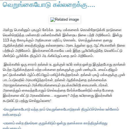
வெறுங்கையோடு கல்லறைக்கு....
அன்று பொன்னும் புகழும் சேர்க்க நாடி மக்களைக் கொன்றோடுக்கி நாடுகளை
வென்றெடுத்த மன்னாதி மன்னர்களின் இன்றைய நிலை பற்றி அறிவோம். இன்று
113
க்கு கோடிக்கும் அதிகமான மதிப்பு கொண்ட சொத்துக்களை தனது
ஆதிக்கத்தில் வைத்திருந்து கல்லறையை அடைந்துள்ள ஒரு ஆட்சியாளரின் நிலை
பற்றியும் அறிவோம். இவர்களைப்போலவே பலர் இந்த பூமியிலிருந்தே வெளிப்பட்டு
மீண்டும் பூமிக்கே திரும்பி அடங்கியிருப்பதை நாம் அறிவோம்.
இவர்களில் ஒரு சாரார் தங்கள் உடலுக்குள் உயிர் என்ற ஒன்று இருந்தபோது தாங்கள்
பெற்ற ஆதிக்கத்தால் மற்ற மக்களை தங்களுக்கு முன் மண்டியிட வைப்பதிலும்
நாட்டுமக்களின் ஆர்ப்பரிப்பிலும் மகிழ்ச்சியுற்றார்கள். தங்கள் புகழ் மக்களுக்கு முன்
பாடப்படுவதில் அகமகிழ்ந்தார்கள். தங்கள் ஆதிக்கத்தை தக்கவைக்க
அராஜகங்களையும் அக்கிரமங்களையும் தயக்கமின்றி கையாண்டார்கள்.
அனைத்தும் கைவந்தபோதும் செல்வத்தை சேர்க்கவேண்டும் என்ற போதை
இவர்களை விட்டு அகலவில்லை.... எதுவரை? அந்த உயிரானது இவர்களின்
கூடுவிட்டு பறந்து செல்லும்வரை!
-வெறுங்கையோடு வந்த நாம் வெறுங்கையோடுதான் திரும்பிச்செல்ல உள்ளோம்
என்பதையும்
-மரணம் என்ற திடீரென குறுக்கிடும் ஒன்று தனக்காக காத்திருக்கிறது
என்பதையும்