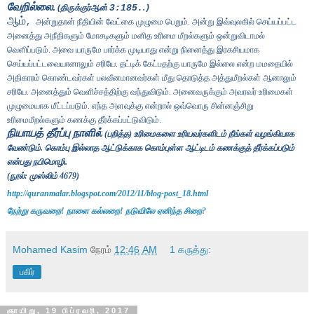
வேறில்லை.
(
திருக்குர்ஆன்
3:185.
.
)
ஆம்
அன்றுதான் நீதியின் வேட்கை முழுமை பெறும். அன்று இவ்வுலகில் செய்யப்பட்ட
,
அனைத்து அநீதிகளும் மோசடிகளும் மனித உரிமை மீறல்களும் ஒன்றுவிடாமல்
வெளிப்படும். அவை யாருமே பார்க்க முடியாது என்று நினைத்து இரகசியமாக
செய்யப்பட்டவையானாலும் சரியே. தட்டிக் கேட்பதற்கு யாருமே இல்லை என்ற மமதையில்
அதிகாரம் கொண்டவர்கள் பலவீனமானவர்கள் மீது தொடுத்த அத்துமீறல்கள் ஆனாலும்
சரியே. அனைத்தும் வெளிச்சத்திற்கு வந்துவிடும். அனைவருக்கும் அவரவர் உரிமைகள்
முழுமையாக மீட்டப்படும். எந்த அளவுக்கு என்றால் ஒவ்வொரு சின்னஞ்சிறு
உரிமைமீறல்களும் கணக்கு தீர்க்கப்பட்டுவிடும்.
நியாயத் தீர்ப்பு நாளில்
(
பறித்த
)
உரிமைகளை உரியவர்களிடம் நீங்கள் வழங்கியாக
வேண்டும்
.
கொம்பு இல்லாத ஆட்டுக்காக கொம்புள்ள ஆட்டிடம் கணக்குத் தீர்க்கப்படும்
என்பது நபிமொழி
.
(
நூல்
:
முஸ்லிம்
4679)
http://quranmalar.blogspot.com/2012/11/blog-post_18.html
நேற்று கருவறை! நாளை கல்லறை! நடுவிலே ஏனிந்த சிறை?
Mohamed Kasim
நேரம்
12:46 AM
1 கருத்து:
பகிர்
ஞாயிறு, 19 பிப்ரவரி, 2017