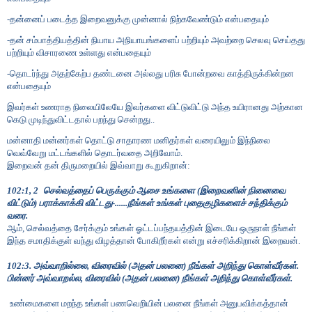
-தன்னைப் படைத்த இறைவனுக்கு முன்னால் நிற்கவேண்டும் என்பதையும்
-தன் சம்பாத்தியத்தின் நியாய அநியாயங்களைப் பற்றியும் அவற்றை செலவு செய்தது
பற்றியும் விசாரணை உள்ளது என்பதையும்
-தொடர்ந்து அதற்கேற்ப தண்டனை அல்லது பரிசு போன்றவை காத்திருக்கின்றன
என்பதையும்
இவர்கள் உணராத நிலையிலேயே இவர்களை விட்டுவிட்டு அந்த உயிரானது அற்கான
கெடு முடிந்துவிட்டதால் பறந்து சென்றது..
மன்னாதி மன்னர்கள் தொட்டு சாதாரண மனிதர்கள் வரையிலும் இந்நிலை
வெவ்வேறு மட்டங்களில் தொடர்வதை அறிவோம்.
இறைவன் தன் திருமறையில் இவ்வாறு கூறுகிறான்:
102:1
,
2
செல்வத்தைப் பெருக்கும் ஆசை உங்களை (இறைவனின் நினைவை
விட்டும்) பராக்காக்கி விட்டது-......நீங்கள் உங்கள் புதைகுழிகளைச் சந்திக்கும்
வரை.
ஆம்
,
செல்வத்தை சேர்க்கும் உங்கள் ஓட்டப்பந்தயத்தின் இடையே ஒருநாள் நீங்கள்
இந்த சமாதிக்குள் வந்து விழத்தான் போகிறீர்கள் என்று எச்சரிக்கிறான் இறைவன்.
102:3. அவ்வாறில்லை
,
விரைவில் (அதன் பலனை) நீங்கள் அறிந்து கொள்வீர்கள்.
பின்னர் அவ்வாறல்ல
,
விரைவில் (அதன் பலனை) நீங்கள் அறிந்து கொள்வீர்கள்.
உண்மைகளை மறந்த உங்கள் பணவெறியின் பலனை நீங்கள் அனுபவிக்கத்தான்