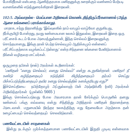
போகிறீர்கள் என்பதை ஆணித்தரமாக மனிதனுக்கு உறைக்கும் வண்ணம் மேற்படி
வசனங்களில் எடுத்துரைக்கிறான் இறைவன்.
102:5. அவ்வாறல்ல - மெய்யான அறிவைக் கொண்டறிந்திருப்பீர்களானால் (அந்த
ஆசை உங்களைப் பராக்காக்காது).
மாறாக
,
சற்று நிதானித்து
‘
இவ்வுலகில் நாம் வாழும் வாழ்வோ குறுகியது
,
நீர்க்குமிழி போன்றது
,
நமது உண்மையான உலகம் இதுவல்ல
,
இறைவன் இதை ஒரு
பரீட்சைக் கூடம் போல அமைத்துள்ளான்
,
இந்த செல்வம் இறைவனுக்கு
சொந்தமானது
,
இங்கு நான் பெற்ற செல்வமும் ஆதிக்கமும் என்னைப்
பரீட்சிப்பதற்காக வழங்கப்பட்டுள்ளது
’
என்ற சிந்தனை உங்களை மேலிடுமானால்
நீங்கள் வழிதவற மாட்டீர்கள்.
ஒருமுறை நபிகள் (ஸல்) அவர்கள் கூறினார்கள்:
'
மனிதன்
“
எனது செல்வம்
;
எனது செல்வம்
''
என்று கூறுகின்றான். மனிதா! நீ
உண்டு கழித்ததையும் உடுத்திக் கிழித்ததையும் தர்மம் செய்து
மிச்சப்படுத்தியதையும் தவிர உனது செல்வத்தில் உனக்குரியது எது
?
''
இச்செய்தியை
நபித்தோழர் அப்துல்லாஹ் பின் அஷ்ஷிக்கீர் (ரலி) அவர்கள்
அறிவித்தார்கள்
(
முஸ்லிம்
5665
)
இங்கு சொல்லப்படுவது போல அவசரமாக தான் சேர்க்கும் பொருளில் தனது
உண்மைப் பங்கு எவ்வளவு என்று சிந்தித்து அறிந்தால் மனிதன் நிதானத்தை
அடைவான். மறுமையில் நிரந்தர உலகத்திற்கு எது தேவையோ அதற்காக தன்
உழைப்பையும் செல்வத்தையும்
செலவிடுவான்.
பணவேட்டையின் சாதனைகள்
இன்று நடக்கும் மூர்க்கத்தனமான பணவேட்டையின் இறுதி முடிவு என்னவாக