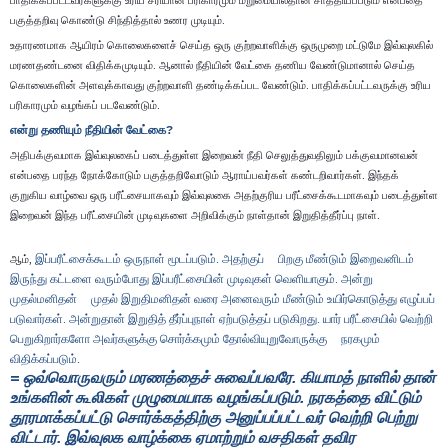
பாதிக்கப்பட்டவர்களுக்கு உரிய சரியான பரிகாரமும் மறுமையில்தான் சாத்தியப்படும் என்பதை
பகுத்தறிவு கொண்டு சிந்தித்தால் உணர முடியும்.
உதாரணமாக ஆயிரம் கொலைகளைச் செய்த ஒரு குற்றவாளிக்கு ஒருமுறை மட்டுமே இவ்வுலகில்
மரணதண்டனை விதிக்கமுடியும். ஆனால் நீதியின் வேட்கை தணிய வேண்டுமானால் செய்த
கொலைகளின் அளவுக்காவது குற்றவாளி தண்டிக்கப்பட வேண்டும். பாதிக்கப்பட்டவருக்கு உரிய
பரிகாரமும் வழங்கப் படவேண்டும்.
என்று தணியும் நீதியின் வேட்கை
?
அதிபக்குவமாக இவ்வுலகைப் படைத்துள்ள இறைவன் நீதி செலுத்துவதிலும் பக்குவமானவன்
என்பதை பரந்த நோக்கோடும் பகுத்தறிவோடும் ஆராய்பவர்கள் கண்டறிவார்கள். இந்தக்
குறுகிய வாழ்வை ஒரு பரீட்சையாகவும் இவ்வுலகை அதற்குரிய பரீட்சைக்கூடமாகவும் படைத்துள்ள
இறைவன் இந்த பரீட்சையின் முடிவுகளை அறிவிக்கும் நாள்தான் இறுதித்தீர்ப்பு நாள்.
இப்பரீட்சைக்கூடம் ஒருநாள் மூடப்படும். அதற்குப்
பிறகு மீண்டும் இறைவனிடம்
ஆம்,
இருந்து கட்டளை வரும்போது இப்பரீட்சையின் முடிவுகள் வெளியாகும். அன்று
முதல்மனிதன்
முதல் இறுதிமனிதன் வரை அனைவரும் மீண்டும் உயிர்கொடுத்து எழுப்பப்
படுவார்கள். அன்றுதான் இறுதித் தீர்ப்புநாள் ஏற்படுத்தப் படுகிறது. யார் பரீட்சையில் வெற்றி
பெறுகிறார்களோ அவர்களுக்கு சொர்க்கமும் தோல்வியுறுவோருக்கு
நரகமும்
விதிக்கப்படும்.
= ஒவ்வொருவரும் மரணத்தைச் சுவைப்பவரே. கியாமத் நாளில் தான்
உங்களின் கூலிகள் முழுமையாக வழங்கப்படும். நரகத்தை விட்டும்
தூரமாக்கப்பட்டு சொர்க்கத்திற்கு அனுப்பப்பட்டவர் வெற்றி பெற்று
விட்டார். இவ்வுலக வாழ்க்கை ஏமாற்றும் வசதிகள் தவிர