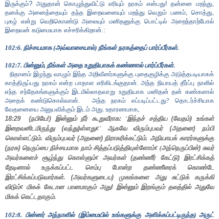
இருக்கும்
?
அதுதான் கொழுந்துவிட்டு எரியும் நரகம் என்பது! தன்னை மறந்து
,
தனக்கு அனைத்தையும் தந்த இறைவனையும் மறந்து வெறும் பணம்
,
சொத்து
,
புகழ் என்று வெறிகொண்டு அலையும் மனிதனுக்கு பொட்டில் அறைந்தாற்போல்
இறைவன் கடுமையாக எச்சரிக்கிறான்.:
102:6. நிச்சயமாக (அவ்வாசையால்) நீங்கள் நரகத்தைப் பார்ப்பீர்கள்.
102:7. பின்னும்
,
நீங்கள் அதை உறுதியாகக் கண்ணால் பார்ப்பீர்கள்.
நிதானம் இழந்து வாழும் இந்த அறிவீனர்களுக்கு புதைகுழிக்கு அடுத்தபடியாகக்
காத்திருப்பது நரகம் என்ற பாதாள எரிகிடங்குதான். அந்த நியாயத் தீர்ப்பு நாளில்
எந்த சந்தேகங்களுக்கும் இடமில்லாதவாறு உறுதியாக மனிதன் தன் கண்களால்
அதைக் கண்டுகொள்வான்.
அந்த நரகம் எப்படிப்பட்டது? தொடர்ச்சியாக
வேதனையை அனுபவிக்கும் இடம் அது. உதாரணமாக,
18:29 (நபியே!) இன்னும் நீர் கூறுவீராக:
'
இந்தச் சத்திய (வேதம்) உங்கள்
இறைவனிடமிருந்து (வந்து)ள்ளது
¢'
ஆகவே
விரும்புபவர் (அதனை) நம்பி
கொள்ளட்டும். விரும்புபவர் (அதனை) நிராகரிக்கட்டும். அநியாயக் காரர்களுக்கு
(நரக) நெருப்பை நிச்சயமாக நாம் சித்தப்படுத்தியுள்ளோம்
¢ (
அந்நெருப்பின்) சுவர்
அவர்களைச் சூழ்ந்து கொள்ளும்
¢
அவர்கள் (தண்ணீர் கேட்டு) இரட்சிக்கத்
தேடினால் உருக்கப்பட்ட செம்பு போன்ற தண்ணீரைக் கொண்டே
இரட்சிக்கப்படுவார்கள். (அவர்களுடைய) முகங்களை அது சுட்டுக் கருக்கி
விடும்
¢
மிகக் கேடான பானமாகும் அது! இன்னும்
இறங்கும் தலத்தில் அதுவே
மிகக் கெட்டதாகும்.
102:8. பின்னர் அந்நாளில் (இம்மையில் உங்களுக்கு அளிக்கப்பட்டிருந்த) அருட்