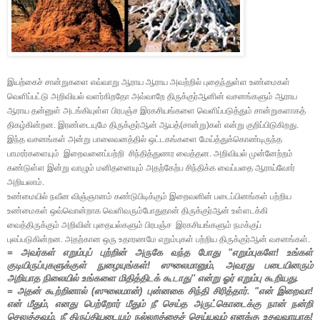
இயற்கைச் சான்றுகளை எவ்வாறு ஆராய ஆராய அவற்றில் புதைந்துள்ள உண்மைகள்
வெளிப்பட்டு அறிவியல் வளர்கிறதோ அவ்வாறே திருக்குர்ஆனின் வசனங்களும் ஆராய
ஆராய தன்னுள் அடங்கியுள்ள பிரபஞ்ச இரகசியங்களை வெளிப்படுத்தும் சான்றுகளாகத்
திகழ்கின்றன
.
இரண்டையுமே திருக்குர்ஆன் ஆயத்(சான்று)கள் என்று குறிப்பிடுகிறது.
இந்த வசனங்கள் அன்று பாலைவனத்தில் ஒட்டகங்களை மேய்த்துக்கொண்டிருந்த
பாமரர்களையும்
இறைவனைப்பற்றி
சிந்தித்துணர வைத்தன
.
அறிவியல் முன்னேற்றம்
கண்டுள்ள இன்று வாழும் மனிதனையும் அதற்கேற்ப சிந்திக்க வைப்பதை ஆராய்வோர்
அறியலாம்
.
உண்மையில்
நவீன
விஞ்ஞானம்
கண்டுபிடிக்கும்
இறைவனின்
படைப்பினங்கள்
பற்றிய
உண்மைகள்
ஒவ்வொன்றாக
வெளிவரும்போதுதான்
திருக்குர்ஆன்
உள்ளடக்கி
வைத்திருக்கும்
அறிவின்
புதையல்களும்
பிரபஞ்ச
இரகசியங்களும்
நமக்குப்
புலப்படுகின்றன
.
அதற்கான ஒரு உதாரணமே எறும்புகள் பற்றிய திருக்குர்ஆன் வசனங்கள்.
= அவர்கள் எறும்புப் புற்றின் அருகே வந்த போது "எறும்புகளே! உங்கள்
குடியிருப்புகளுக்குள் நுழையுங்கள்! ஸுலைமானும்
,
அவரது படையினரும்
அறியாத நிலையில் உங்களை மிதித்திடக் கூடாது
''
என்று ஓர் எறும்பு கூறியது.
=
அதன் கூற்றினால் (ஸுலைமான்) புன்னகை சிந்தி சிரித்தார். "என் இறைவா!
என் மீதும்
,
எனது பெற்றோர் மீதும் நீ செய்த அருட்கொடைக்கு நான் நன்றி
செலுத்தவும்
,
நீ திருப்தியடையும் நல்லறத்தைச் செய்யவும் எனக்கு உதவுவாயாக!