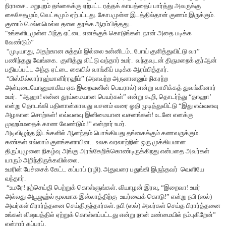
நிராசை.. மறுபுறம் தங்கைக்கு ஏற்பட்ட ரத்தக் காயத்தைப் பார்த்து அவருக்கு
கைசேதமும்
,
வெட்கமும் ஏற்பட்டது. கோபமுள்ள இடத்தில்தான் குணம் இருக்கும்.
குணம் மெல்லமெல்ல தலை தூக்க ஆரம்பித்தது..
“உங்களிடமுள்ள அந்த ஏட்டை எனக்குக் கொடுங்கள். நான் அதை படிக்க
வேண்டும்”
“
முடியாது, அதற்கான சுத்தம் இல்லை உன்னிடம்.. போய் குளித்துவிட்டு வா”
பணிந்தது வேங்கை. குளித்து விட்டு வந்தார் உமர். வந்தவுடன் திருமறைக் குர்ஆன்
பதியப்பட்ட அந்த ஏட்டை கையில் வாங்கிப் படிக்க ஆரம்பித்தார்.
“
பிஸ்மில்லார்ரஹ்மானிர்ரஹீம்
” (
அளவற்ற அருளாளனும் நிகரற்ற
அன்புடையோனுமாகிய ஏக இறைவனின் பெயரால்) என்று வாசிக்கத் துவங்கினார்
உமர்.
“
ஆஹா! என்ன தூய்மையான பெயர்கள்
”
என்று கூறி
,
தொடர்ந்து
“
தாஹா
’
என்று தொடங்கி பதினான்காவது வசனம் வரை ஓதி முடித்துவிட்டு
“
இது எவ்வளவு
அழகான சொற்கள்! எவ்வளவு இனிமையான வசனங்கள்! உடனே எனக்கு
முஹம்மதைக் காண வேண்டும்.!
”
என்றார் உமர்.
அடிவிழுந்த இடங்களில் ஆனந்தம் பொங்கியது தங்கைக்கும் கணவருக்கும்.
கண்கள் எல்லாம் குளங்களாயின.. உலக வரலாற்றின் ஒரு முக்கியமான
திருப்புமுனை நிகழ்வு அங்கு அரங்கேறிக்கொண்டிருக்கிறது என்பதை அவர்கள்
யாரும் அறிந்திருக்கவில்லை.
உமரின் பேச்சைக் கேட்ட கப்பாப் (ரழி). அதுவரை பதுங்கி இருந்தவர் வெளியே
வந்தார்.
“
உமரே! நற்செய்தி பெற்றுக் கொள்ளுங்கள். வியாழன் இரவு
, “
இறைவா! உமர்
அல்லது அபூஜஹ்ல் மூலமாக இஸ்லாத்திற்கு உயர்வைக் கொடு!
”
என்று நபி (ஸல்)
அவர்கள் பிரார்த்தனை செய்திருந்தார்கள். நபி (ஸல்) அவர்கள் செய்த பிரார்த்தனை
உங்கள் விஷயத்தில் ஏற்றுக் கொள்ளப்பட்டது என்று நான் உண்மையில் நம்புகிறேன்
”
என்றார் கப்பாப்.