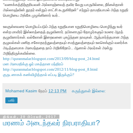
“வணக்கத்திற்குரியவன் அல்லாஹ்வைத் தவிர வேறு யாருமில்லை
,
நீங்கள்தான்
அல்லாஹ்வின் தூதர் என்றும் சாட்சி கூறுகிறேன்” சற்றும் தாமதியாமல் அந்த உறுதி
மொழியை அங்கே முழங்கினார் உமர்..
உலகுள்ளவரை மொழியப்படும் அந்த உறுதியான உறுதிமொழியை மொழிந்து உமர்
என்ற மாவீரர் இஸ்லாத்தைத் தழுவினார். நபிகளாரும் தோழர்களும் உமரை ஆரத்
தழுவினார்கள். வல்லோன் இறைவனை புகழ்ந்தன நாவுகள். ஆத்மார்த்தமான அந்த
தழுவல்கள் மனித சகோதரத்துவத்தையும் சமத்துவத்தையும் உலகெங்கும் வளர்க்க
அடித்தளமாக அமைந்ததை நாம் அறிகிறோம்... ஆனால் அவர்கள் அன்று
அறிந்திருக்கவில்லை.
http://quranmalar.blogspot.com/2013/09/blog-post_24.html
மன அமைதிக்கு ஓர் மகத்தான மந்திரம்
http://quranmalar.blogspot.com/2012/11/blog-post_8.html
குருடனாகக் கண்விழித்தால் எப்படி இருக்கும்?
Mohamed Kasim
நேரம்
12:13 PM
கருத்துகள் இல்லை:
பகிர்
திங்கள், 20 பிப்ரவரி, 2017
மரணம் அடைந்தவர் நிரபராதியா?