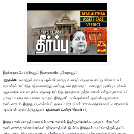
இன்றைய செய்திகளும் இறைவனின் தீர்வுகளும்
புது தில்லி:
சொத்துக் குவிப்பு வழக்கில் நான்கு பேரையும் விடுதலை செய்து கர்நாடக உயர்
நீதிமன்றம் பிறப்பித்த உத்தரவை ரத்து செய்தது உச்ச நீதிமன்றம்.
சொத்துக் குவிப்பு வழக்கில்
ஜெயலலிதா பெயரை நீக்கி உத்தரவு பிறப்பித்த நீதிபதிகள்
,
குற்றவாளிகள் என்று அறிவிக்கப்பட்ட
மூவரும் உடனடியாக சரணடையுமாறும்
,
இறந்துவிட்டதால் முன்னாள் முதல்வர் ஜெயலலிதா
தண்டனையில் இருந்து விடுவிக்கப்பட்டதாகவும் நீதிபதிகள் பினாகி சந்திரகோஷ்
,
அமிதவ ராய்
ஆகியோர் தெரிவித்திருந்தனர்.
(தினமணி செய்தி பிப்ரவரி 1
4
)
-------------------
இறந்தவரைப் பொறுத்தவரையில் தண்டனையில் இருந்து விடுவிக்கபடுகிறார். மற்றவர்கள்
தண்டனைக்கு உள்ளாகிறார்கள். இவ்வுலகத்தின் இயல்பில் இறந்தவர் அவர் சொத்துக் குவிப்பு
அல்ல அதை மீறிய எத்தனையோ குற்றங்களும் கொடூரங்களும் செய்தவராயிருப்பினும் அவரை