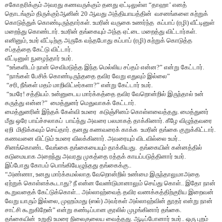
சகோதரிக்கும் அவரது கணவருக்கும் தனது ஏட்டிலுள்ள
“
தாஹா
’
எனத்
தொடங்கும் திருக்குர்ஆனின் 20 ஆவது அத்தியாயத்தின் வசனங்களை கற்றுக்
கொடுத்துக் கொண்டிருந்தார்கள். உமரின் வருகை உணர்ந்த கப்பாப் (ரழி) வீட்டினுள்
மறைந்து கொண்டார். உமரின் தங்கையும் அந்த ஏட்டை மறைத்து விட்டார்கள்.
எனினும்
,
உமர் வீட்டிற்கு அருகே வந்தபோது கப்பாப் (ரழி) கற்றுக் கொடுத்த
சப்தத்தை கேட்டு விட்டார்.
வீட்டினுள் நுழைந்தார் உமர்.
“
உங்களிடம் நான் செவிமடுத்த இந்த மெல்லிய சப்தம் என்ன
?”
என்று கேட்டார்.
“
நாங்கள் பேசிக் கொண்டிருந்ததை தவிர வேறு எதுவும் இல்லை
”
“
சரி, நீங்கள் மதம் மாறிவிட்டீர்களா
?”
என்று கேட்டார் உமர்.
“
உமரே! சத்தியம். உன்னுடைய மார்க்கத்தை தவிர வேறொன்றில் இருந்தால் உன்
கருத்து என்ன
?”
மைத்துனர் மெதுவாகக் கேட்டார்.
மைத்துனரின் இந்தக் கேள்வி உமரை கடுஞ்சினம் கொள்ளவைத்தது. மைத்துனர்
மீது ஒரே பாய்ச்சலாகப் பாய்ந்து அவரை பலமாகத் தாக்கினார். கீழே விழுந்தவரை
ஏறி மிதிக்கவும் செய்தார். தனது கணவரைக் காக்க உமரின் தங்கை குறுக்கிட்டார்.
கணவனை விட்டும் உமரை விலக்கினார். அவரையும் விடவில்லை உமர்..
சினங்கொண்ட வேங்கை தங்கையையும் தாக்கியது. தங்கையின் கன்னத்தில்
கடுமையாக அறைந்து அவரது முகத்தை ரத்தக் காயப்படுத்தினார் உமர்.
இப்போது கோபம் பொங்கியேழுந்தது தங்கைக்கு..
“அண்ணா, உனது மார்க்கமல்லாத வேறொன்றில் உண்மை இருந்தாலுமாஅதை
ஏற்றுக் கொள்ளக்கூடாது? நீ என்ன வேண்டுமானாலும் செய்து கொள்.. இதோ நான்
கூறுவதைக் கேட்டுக்கொள்... அல்லாஹ்வைத் தவிர வணக்கத்திற்குரிய இறைவன்
வேறு யாரும் இல்லை
,
முஹம்மது (ஸல்) அவர்கள் அல்லாஹ்வின் தூதர் என்று நான்
சாட்சி கூறுகிறேன்
”
என்று கண்டிப்பான குரலில் முழங்கினார் தங்கை.
தங்கையின் உறுதி உமரை நிலைகுலைய வைத்தது. ஆடிப்போனார் உமர்.. ஒரு புறம்