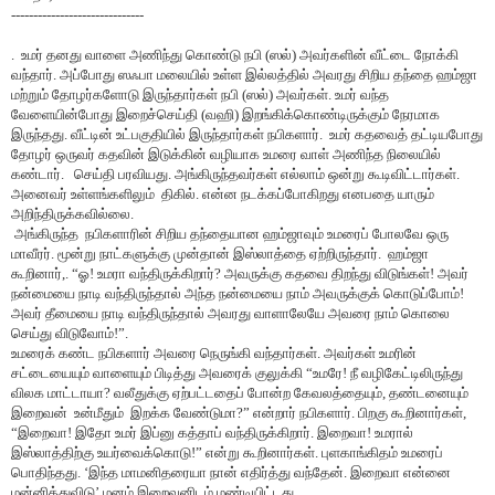
------------------------------
. உமர் தனது வாளை அணிந்து கொண்டு நபி (ஸல்) அவர்களின் வீட்டை நோக்கி
வந்தார். அப்போது ஸஃபா மலையில் உள்ள இல்லத்தில் அவரது சிறிய தந்தை ஹம்ஜா
மற்றும் தோழர்களோடு இருந்தார்கள் நபி (ஸல்) அவர்கள். உமர் வந்த
வேளையின்போது இறைச்செய்தி (வஹி) இறங்கிக்கொண்டிருக்கும் நேரமாக
இருந்தது. வீட்டின் உட்பகுதியில் இருந்தார்கள் நபிகளார். உமர் கதவைத் தட்டியபோது
தோழர் ஒருவர் கதவின் இடுக்கின் வழியாக உமரை வாள் அணிந்த நிலையில்
கண்டார். செய்தி பரவியது. அங்கிருந்தவர்கள் எல்லாம் ஒன்று கூடிவிட்டார்கள்.
அனைவர் உள்ளங்களிலும் திகில். என்ன நடக்கப்போகிறது எனபதை யாரும்
அறிந்திருக்கவில்லை.
அங்கிருந்த நபிகளாரின் சிறிய தந்தையான ஹம்ஜாவும் உமரைப் போலவே ஒரு
மாவீரர். மூன்று நாட்களுக்கு முன்தான் இஸ்லாத்தை ஏற்றிருந்தார். ஹம்ஜா
கூறினார்,.
“
ஓ! உமரா வந்திருக்கிறார்
?
அவருக்கு கதவை திறந்து விடுங்கள்! அவர்
நன்மையை நாடி வந்திருந்தால் அந்த நன்மையை நாம் அவருக்குக் கொடுப்போம்!
அவர் தீமையை நாடி வந்திருந்தால் அவரது வாளாலேயே அவரை நாம் கொலை
செய்து விடுவோம்!
”
.
உமரைக் கண்ட நபிகளார் அவரை நெருங்கி வந்தார்கள். அவர்கள் உமரின்
சட்டையையும் வாளையும் பிடித்து அவரைக் குலுக்கி
“
உமரே! நீ வழிகேட்டிலிருந்து
விலக மாட்டாயா
?
வலீதுக்கு ஏற்பட்டதைப் போன்ற கேவலத்தையும்
,
தண்டனையும்
இறைவன் உன்மீதும் இறக்க வேண்டுமா
?
” என்றார் நபிகளார். பிறகு கூறினார்கள்,
“இறைவா! இதோ உமர் இப்னு கத்தாப் வந்திருக்கிறார். இறைவா! உமரால்
இஸ்லாத்திற்கு உயர்வைக்கொடு!
”
என்று கூறினார்கள். புளகாங்கிதம் உமரைப்
பொதிந்தது. ‘இந்த மாமனிதரையா நான் எதிர்த்து வந்தேன். இறைவா என்னை
மன்னித்துவிடு’ மனம் இறைவனிடம் மண்டியிட்டது.