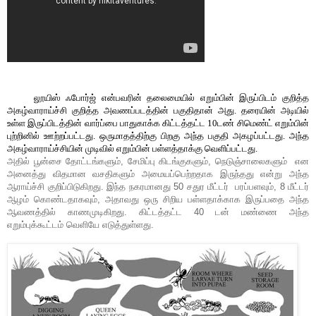
லூயிஸ் ஃபோர்ஜ் என்பவரின் தலைமையில் எறும்பின் இருப்பிடம் குறித்த
அகழ்வாராய்ச்சி குறித்த அவணப்படத்தின் பகுதிதான் அது. தரையின் அடியில்
உள்ள இருப்பிடத்தின் வார்ப்பை பாதுகாக்க கிட்டத்தட்ட
10
டண் சிமெண்ட் எறும்பின்
புற்றினில் ஊற்றப்பட்டது. ஒருமாதத்திற்கு பிறகு அந்த பகுதி அகழப்பட்டது. அந்த
அகழ்வாராய்ச்சியின் முடிவில் எறும்பின் பள்ளத்தாக்கு வெளிப்பட்டது.
அதில் பூன்சை தோட்டங்களும்
,
சேமிப்பு கிடங்குகளும்
,
நெடுஞ்சாலைகளும் என
அனைத்து விதமான வசதிகளும் அமையப்பெற்றதாக இருந்தது என்று அந்த
ஆராய்ச்சி குறிப்பிடுகிறது. இந்த நகரமானது
50
சதுர மீட்டர் பரப்பளவும்
, 8
மீட்டர்
ஆழம் கொண்டதாகவும்
,
அதாவது ஒரு சிறிய பள்ளதாக்காக இருப்பதை அந்த
ஆவணத்தில் காணமுடிகிறது. கிட்டத்தட்ட
40
டன் மண்ணை அந்த
எறும்புக்கூட்டம் வெளியே எடுத்துள்ளது.