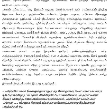
நலனில் அக்கறைகொண்ட அனைத்துக் குடிமக்களின் எண்ணத்தையும் ஏக்கத்தையும்
பிரதிபலிப்பதாக உள்ளது.
ஆனால் அப்படிப்பட்ட ஒரு இயக்கம் உருவாக வேண்டுமானால் நாம் அடிப்படையில் இருந்து
தொடங்க வேண்டிய சூழ்நிலையில் உள்ளோம். இலஞ்ச ஊழலை மட்டுமல்ல அனைத்து
தீமைகளையும் ஒழிக்கவும் மக்கள் இயக்கமாக சேர்ந்து தீமைகளுக்கு எதிராகப் போராடவும்
வேண்டுமானால் தனிமனித நல்லொழுக்கமும் சகமனிதன் சகோதரனே என்ற உணர்வும்
அடிப்படைத் தேவைகளாகும். இந்த அடிப்படைகளை மக்களுக்கு பயிற்றுவித்து அதற்கான
பயிற்சியும் கொடுத்து வளர்த்தால் மட்டுமே இனம் , நிறம் , மொழி, இடம், ஜாதி, மதம் போன்ற
காரணங்களால் பிளவுண்டு கிடக்கும் சமூகத்தை ஒருங்கிணைக்கவும் அநியாயத்திற்கு
எதிராகப் போராட இயக்கமாக உருவெடுக்கவும் முடியும். இந்த அடிப்படை இல்லாது போனால்
நீதிபதி அவர்களின் கூற்று ஒரு தூரத்துக் கனவாகவே நிற்கும்.
உண்மையில் நம்மைப் படைத்த இறைவனே தனிநபர் நல்லொழுக்கத்திற்கும் மனித
சமத்துவத்திற்கும் சகோதரத்துவத்திற்கும் ஆன அடிப்படைப் பயிற்சியை மனித இனம் பூமியில்
தோன்றிய காலம் தொட்டே அவ்வப்போது தனது தூதர்கள் மூலமாகவும் வேதங்கள் மூலமாகவும்
கொடுத்து வந்துள்ளான். அந்த தூதர்கள் பரம்பரையில் இறுதியாக வந்தவரே முஹம்மது நபி
அவர்கள். அவர்கள் மூலமாக அனுப்பப்பட்ட வேதமே திருக்குர்ஆன். படைத்தவனின்
எவல்விலக்கல்களை ஏற்று அதன்படி வாழும் வாழ்க்கை நெறியே இன்று இஸ்லாம் என்று
அறியப்படுகிறது.
இறைவன் திருக்குர்ஆனில் இவ்வாறு கூறுகிறான்:
,
= மனிதர்களே! உங்கள் இறைவனுக்குப் பயந்து நடந்து கொள்ளுங்கள்
அவன் உங்கள் யாவரையும்
,
ஒரே ஆத்மாவிலிருந்து படைத்தான்
அவரிலிருந்தே அவர் மனைவியையும் படைத்தான் பின்னர்
,
இவ்விரு வரிலிருந்து
அநேக ஆண்களையும் பெண்களையும் (வெளிப்படுத்தி உலகில்) பரவச்
; .....
செய்தான்
நிச்சயமாக இறைவன் உங்கள் மீது கண்காணிப்பவனாகவே இருக்கின்றான்.
4:1)
(திருக்குர்ஆன்