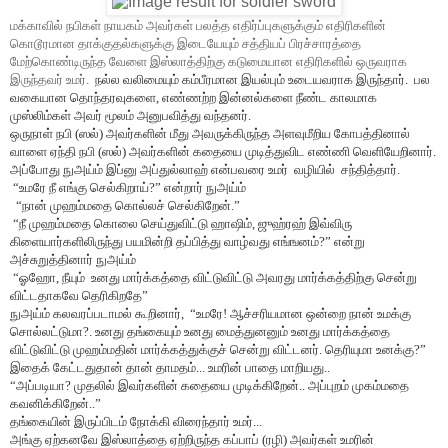
மக்காவில் நபிகள் நாயகம் அவர்கள் பலத்த எதிர்ப்புகளுக்கும் எதிரிகளின்
கொடூரமான தாக்குதல்களுக்கு இடையேயும் சத்தியப் பிரச்சாரத்தை
மேற்கொண்டிருந்த வேளை இஸ்லாத்திற்கு கடுமையான எதிரிகளில் ஒருவராக
இருந்தவர் உமர்.
நல்ல வலிமையும் கம்பீரமான இயல்பும் உடையவராக இருந்தார். பல
வகையான தொந்தரவுகளை
,
எண்ணற்ற இன்னல்களை நீண்ட காலமாக
முஸ்லிம்கள் அவர் மூலம் அனுபவித்து வந்தனர்.
ஒருநாள் நபி (ஸல்) அவர்களின் மீது அவருக்கிருந்த அளவுமீறிய கோபத்தினால்
வாளை ஏந்தி நபி (ஸல்) அவர்களின் கதையை முடித்துவிட எண்ணி வெளியேறினார்.
அப்போது நுஅய்ம் இப்னு அப்துல்லாஹ் என்பவரை உமர் வழியில் சந்தித்தார்.
“
உமரே நீ எங்கு செல்கிறாய்
?”
என்றார் நுஅய்ம்
“
நான் முஹம்மதை கொல்லச் செல்கிறேன்.
”
“
நீ முஹம்மதை கொலை செய்துவிட்டு ஹாஷிம்
,
ஜுஹ்ரஹ் இவ்விரு
கிளையார்களிலிருந்து பயமின்றி தப்பித்து வாழ்வது எங்ஙனம்
?”
என்று
அச்சுறுத்தினார் நுஅய்ம்
“
ஓஹோ, நீயும் உனது மார்க்கத்தை விட்டுவிட்டு அவரது மார்க்கத்திற்கு சென்று
விட்டதாகவே தெரிகிறதே
”
நுஅய்ம் கலவரப்படாமல் கூறினார்,
“
உமரே! ஆச்சரியமான ஒன்றை நான் உமக்கு
சொல்லட்டுமா
?.
உனது தங்கையும் உனது மைத்துனனும் உனது மார்க்கத்தை
விட்டுவிட்டு முஹம்மதின் மார்க்கத்துக்குச் சென்று விட்டனர். தெரியுமா உனக்கு?
”
இதைக் கேட்டதுதான் தான் தாமதம்... உமரின் பாதை மாறியது..
“அப்படியா? முதலில் இவர்களின் கதையை முடிக்கிறேன்.. அப்புறம் முகம்மதை
கவனிக்கிறேன்..”
தங்கையின் இருப்பிடம் நோக்கி விரைந்தார் உமர்...
அங்கு ஏற்கனவே இஸ்லாத்தை ஏற்றிருந்த கப்பாப் (ரழி) அவர்கள் உமரின்