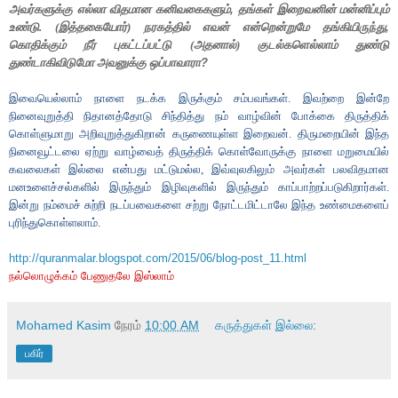
அவர்களுக்கு எல்லா விதமான கனிவகைகளும்
,
தங்கள் இறைவனின் மன்னிப்பும்
உண்டு. (இத்தகையோர்) நரகத்தில் எவன் என்றென்றுமே தங்கியிருந்து
,
கொதிக்கும் நீர் புகட்டப்பட்டு (அதனால்) குடல்களெல்லாம் துண்டு
துண்டாகிவிடுமோ அவனுக்கு ஒப்பாவாரா
?
இவையெல்லாம் நாளை நடக்க இருக்கும் சம்பவங்கள். இவற்றை இன்றே
நினைவுறுத்தி நிதானத்தோடு சிந்தித்து நம் வாழ்வின் போக்கை திருத்திக்
கொள்ளுமாறு அறிவுறுத்துகிறான் கருணையுள்ள இறைவன்.
திருமறையின் இந்த
நினைவூட்டலை ஏற்று வாழ்வைத் திருத்திக் கொள்வோருக்கு நாளை மறுமையில்
கவலைகள் இல்லை என்பது மட்டுமல்ல
,
இவ்வுலகிலும் அவர்கள் பலவிதமான
மனஉளைச்சல்களில் இருந்தும் இழிவுகளில் இருந்தும் காப்பாற்றப்படுகிறார்கள்.
இன்று நம்மைச் சுற்றி நடப்பவைகளை சற்று நோட்டமிட்டாலே இந்த உண்மைகளைப்
புரிந்துகொள்ளலாம்.
http://quranmalar.blogspot.com/2015/06/blog-post_11.html
நல்லொழுக்கம் பேணுதலே இஸ்லாம்
Mohamed Kasim
நேரம்
10:00 AM
கருத்துகள் இல்லை:
பகிர்