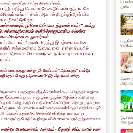
பலமக்க
ும் துணிந்து செய்து விடுகிறார்கள்.
தரவே..
 பற்றி புரிந்து கொள்ள வேண்டும் என்பதற்காகவே
ிறோம் என்பார் சிலர். ஆனால் திருக்குர்ஆன் மிக
க வழிகாட்டுகிறது:
னங்களையும்
,
பூமியையும்
படைத்தவன்
யார்
?”
என்று
்
,
எல்லாவற்றையும் அறிந்தோனுமாகிய அவனே
மாக அவர்கள் கூறுவார்கள்.
முதுகெல
யைக் கேட்டால் அவனிடமிருந்து இயற்கையாகவே
பெரிய..
ொழிகளில் அந்த உண்மை இறைவனை என்ன பெயரில்
கள் பதிலாகச் சொல்வார்கள். நபிகள் நாயகம் (ஸல்)
றான்:
ளைப்
படைத்தது
என்று நீர் கேட்டால்
“
அல்லாஹ்
”
என்றே
றிக்கும் போது (அவனைவிட்டு) அவர்கள் எங்கு
அனைத்த
விடுகின
ுமானால் பகுத்தறிவு ஏற்றுக்கொள்ளக்கூடிய விதத்தில் மறுமை
வது
இவ்வுலகம் ஒருநாள் முழுக்க முழுக்க அழிக்கப் பட்டு பிறகு
புநாள் அன்று எழுப்பப்பட்டு விசாரிக்கப்படுவர். அன்று முதல்தான்
ுக்கு நரகமும் புண்ணியவான்களுக்கு சொர்க்கமும் விதிக்கப்படும்
 நம்பாமல் பகுத்தறிவு கொண்டு சிந்தித்து உணருமாறு
(பூமிய
ையை மக்களுக்கு போதிக்க இறைவனின் வசனங்களுக்கு இணையான
அவனுடை
 சுகித்தே ஆகவேண்டும்
;
அன்றியும் - இறுதித் தீர்ப்பு நாளில் தான்
,