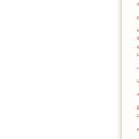
த
ப
ஒ
ப
ப
ப
க
இ
ப
ந