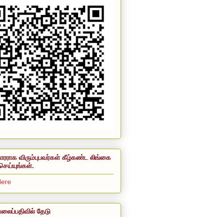
ாரராக விரும்புபவர்கள் கீழ்கண்ட லிங்கை
செய்யுங்கள்.
Here
லைப்பதிவில் தேடு