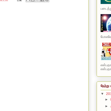
படைத்து
போலவே 
என்பத
என்பதாக
நேற்று 
▼
20
►
►