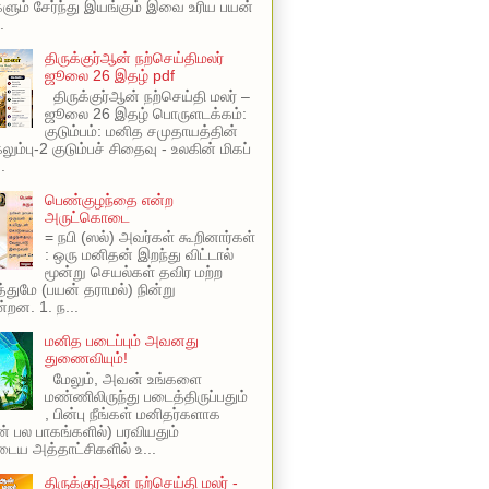
ளும் சேர்ந்து இயங்கும் இவை உரிய பயன்
.
திருக்குர்ஆன் நற்செய்திமலர்
ஜூலை 26 இதழ் pdf
திருக்குர்ஆன் நற்செய்தி மலர் –
ஜூலை 26 இதழ் பொருளடக்கம்:
குடும்பம்: மனித சமுதாயத்தின்
ும்பு-2 குடும்பச் சிதைவு - உலகின் மிகப்
.
பெண்குழந்தை என்ற
அருட்கொடை
= நபி (ஸல்) அவர்கள் கூறினார்கள்
: ஒரு மனிதன் இறந்து விட்டால்
மூன்று செயல்கள் தவிர மற்ற
ுமே (பயன் தராமல்) நின்று
்றன. 1. ந...
மனித படைப்பும் அவனது
துணைவியும்!
மேலும், அவன் உங்களை
மண்ணிலிருந்து படைத்திருப்பதும்
, பின்பு நீங்கள் மனிதர்களாக
ின் பல பாகங்களில்) பரவியதும்
ய அத்தாட்சிகளில் உ...
திருக்குர்ஆன் நற்செய்தி மலர் -