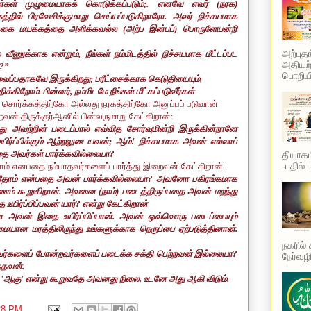
்கள் முழுமையாகக் கொடுக்கப்படும்
;.
எனவே எவர் (நரக)
்க்கத்தில் பிரவேசிக்குமாறு செய்யப்படுகிறாரோ. அவர் நிச்சயமாக
்கை மயக்கத்தை அளிக்கவல்ல (அற்ப இன்பப்) பொருளேயன்றி
அற்புத
்
வீணுக்காக என்றும்
,
நீங்கள் நம்மிடத்தில் நிச்சயமாக மீட்டப்பட
அதியற்
?”
பொறியி
வைப்பதாகவே இருக்கிறது
;
பரீட்சைக்காக கெடுதியையும்
,
க்கிறோம். பின்னர்
,
நம்மிடமே நீங்கள் மீட்கப்படுவீர்கள்
தன் சொர்க்கத்திற்கோ அல்லது நரகத்திற்கோ அனுப்பப் படுவான்
ன் திருக்குர்ஆனில் பின்வருமாறு கேட்கிறான்:
்து அவற்றின் படைப்பால் எவ்வித சோர்வுமின்றி இருக்கின்றானே
உயிர்ப்பிக்கும் ஆற்றலுடையவன்
;
ஆம்! நிச்சயமாக அவன் எல்லாப்
தை அவர்கள் பார்க்கவில்லையா
?
தியாகம
-பதில் 
ோம் எனபதை நம்பாதவர்களைப் பார்த்து இறைவன் கேட்கிறான்:
த்தோம் என்பதை அவன் பார்க்கவில்லையா
?
அவனோ பகிரங்கமாக
ாரணம் கூறுகிறான். அவனை (நாம்) படைத்திருப்பதை அவன் மறந்து
உயிர்ப்பிப்பவன் யார்
?
என்று கேட்கிறான்
வன் இதை உயிர்ப்பிப்பான். அவன் ஒவ்வொரு படைப்பையும்
ையான மரத்திலிருந்து உங்களுக்காக நெருப்பை ஏற்படுத்தினான்.
நகரில்
வர்களைப் போன்றவர்களைப் படைக்க சக்தி பெற்றவன் இல்லையா
?
நேர்வழி
்தவன்.
ு
'
ஆகு
'
என்று கூறுவதே அவனது நிலை. உடனே அது ஆகி விடும்.
28 PM