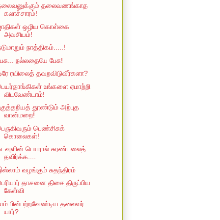
தலைவனுக்கும் தலைவணங்காத
கலாச்சாரம்!
ஜாதிகள் ஒழிய கொள்கை
அவசியம்!
டுமாறும் நாத்திகம்.....!
ேசு... நல்லதையே பேசு!
ரே ரயிலைத் தவறவிடுவீர்களா?
ெயர்தாங்கிகள் உங்களை ஏமாற்றி
விடவேண்டாம்!
குத்தறியத் தூண்டும் அற்புத
வான்மறை!
ெருகிவரும் பெண்சிசுக்
கொலைகள்!
டவுளின் பெயரால் சுரண்டலைத்
தவிர்க்க....
ஸ்லாம் வழங்கும் சுதந்திரம்
ெரியார் தாசனை திசை திருப்பிய
கேள்வி
ாம் பின்பற்றவேண்டிய தலைவர்
யார்?