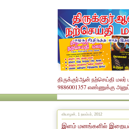
திருக்குர்ஆன் நற்செய்தி மல
9886001357 எண்ணுக்கு அனுப்ப
வியாழன், 1 நவம்பர், 2012
இளம் மனங்களில் இறையச