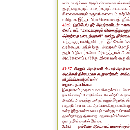
உண்டாவதில்லை. அதன் விளைவாக எப்பாவத்தைய
குழந்தைகளும் பாமரர்களும் கடவுளைப்
சிலைகளையும் உருவங்களையும் கற்பிக்க
எளிதாக இந்தப் பிரச்சினையைத் தீர்க்
43:9
.
(
நபியே!) நீர் அவர்களிடம்:
“
வா
கேட்டால்
, “
யாவரையும் மிகைத்தவனும
அவற்றை படைத்தான்
”
என்று நிச்சய
எந்த ஒரு மனிதனிடமும் இக்கேள்வி
வரக்கூடிய பதில் இது. அவரவர் ம
குறிப்பிடுவார்களோ அதைத்தான் அவர்
அவர்களைப் பார்த்து இறைவன் கூறுகி
43:87
.
மேலும்
,
அவர்களிடம் யார் அவர்க
அவர்கள் நிச்சயமாக கூறுவார்கள்
;
அவ்வா
திருப்பப்படுகிறார்கள்
?
மறுமை நம்பிக்கை
இறையச்சம் முழுமையாக விதைக்கப்பட வேண்ட
நம்பிக்கையும் போதிக்கப்பட வேண்டும் அதா
மீணடும் அனைத்து மனிதர்களும் இறுதித் தீர்ப்
நமது நிரந்தர வாழ்வு ஆரம்பமாகிறது. பாவிகள
என்ற
இந்த உண்மையையும் கண்மூடிக் கொண்டு
தூண்டுகிறது திருமறை
. மறுமை நம்பிக்க
ஒன்று இவ்வுலகில் இல்லை.
3:185
ஒவ்வோர் ஆத்மாவும் மரணத்தைச்