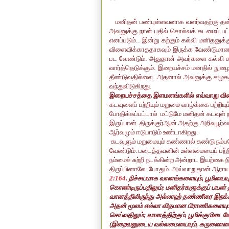
மனிதன் பண்புள்ளவனாக வளர்வதற்கு தன
அவனுக்கு நான் பதில் சொல்லக் கடமைப் பட
எனப்படும்.. இன்று கற்கும் கல்வி மனிதனுக்க
விளைவிக்காததாகவும் இருக்க வேண்டுமான
பட வேண்டும். அதுதான் அவர்களை கல்வி கற்
வார்த்தெடுக்கும். இறையச்சம் மனதில் நுழை
தீண்டுவதில்லை. அதனால் அவனுக்கு சமூகத
வந்துவிடுகிறது.
இறையச்சத்தை இளமனங்களில் எவ்வாறு வி
கடவுளைப் பற்றியும் மறுமை வாழ்க்கை பற்
போதிக்கப்பட்டால்
மட்டுமே மனிதன் கடவுள் நம
இருப்பான். திருக்குர்ஆன் அதற்கு அறிவுபூ
ஆர்வமும் ஈடுபாடும் உண்டாகிறது.
கடவுளும் மறுமையும் கண்ணால் கண்டு நம்ப
வேண்டும்
.
படைத்தவனின் உள்ளமையைப் பற்றி
நம்மைச் சுற்றி நடக்கின்ற
அன்றாட இயற்கை
ந
திருப்பினாலே
போதும்.
அவ்வாறுதான் ஆராயத
2:164
.
நிச்சயமாக வானங்களையும்
,
பூமியையு
கொண்டிருப்பதிலும்
;
மனிதர்களுக்குப் பயன்
வானத்திலிருந்து அல்லாஹ் தண்ணீரை இறக்கி
அதன் மூலம் எல்லா விதமான பிராணிகளையும் ப
செய்வதிலும்
;
வானத்திற்கும்
,
பூமிக்குமிடையே
(
இறைவனு
டைய வல்லமையையும்
,
கருணையையு