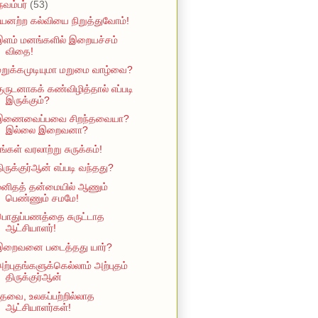
நவம்பர்
(53)
யனற்ற கல்வியை நிறுத்துவோம்!
இளம் மனங்களில் இறையச்சம்
விதை!
றுக்கமுடியுமா மறுமை வாழ்வை?
ுருடனாகக் கண்விழித்தால் எப்படி
இருக்கும்?
இணைவைப்பவை சிறந்தவையா?
இல்லை இறைவனா?
ங்கள் வரலாற்று சுருக்கம்!
ிருக்குர்ஆன் எப்படி வந்தது?
மனிதத் தன்மையில் ஆணும்
பெண்ணும் சமமே!
ொதுப்பணத்தை சுருட்டாத
ஆட்சியாளர்!
இறைவனை படைத்தது யார்?
ற்புதங்களுக்கெல்லாம் அற்புதம்
திருக்குர்ஆன்
ேவை, உலகப்பற்றில்லாத
ஆட்சியாளர்கள்!