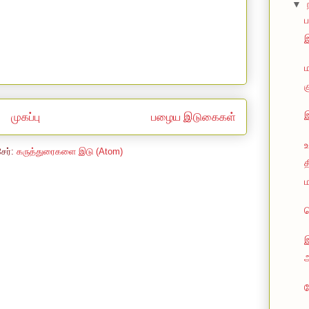
▼
ப
ம
க
முகப்பு
பழைய இடுகைகள்
உ
சேர்:
கருத்துரைகளை இடு (Atom)
த
ப
அ
த