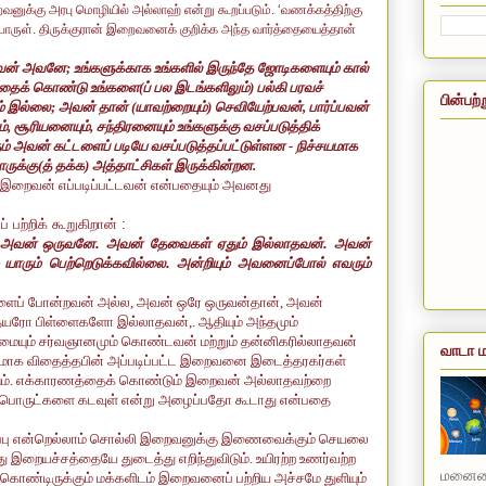
ைவனுக்கு அரபு மொழியில் அல்லாஹ் என்று கூறப்படும். ‘வணக்கத்திற்கு
ொருள். திருக்குரான் இறைவனைக் குறிக்க அந்த வார்த்தையைத்தான்
வன்
அவனே
;
உங்களுக்காக உங்களில் இருந்தே ஜோடிகளையும் கால்
ைக் கொண்டு உங்களை(ப் பல இடங்களிலும்) பல்கி பரவச்
பின்பற்
் இல்லை
;
அவன் தான் (யாவற்றையும்) செவியேற்பவன்
,
பார்ப்பவன்
ம்
,
சூரியனையும்
,
சந்திரனையும் உங்களுக்கு வசப்படுத்திக்
ம் அவன் கட்டளைப் படியே வசப்படுத்தப்பட்டுள்ளன - நிச்சயமாக
ருக்கு(த் தக்க)
அத்தாட்சிகள் இருக்கின்றன.
றைவன் எப்படிப்பட்டவன் என்பதையும் அவனது
பற்றிக் கூறுகிறான் :
 அவன் ஒருவனே. அவன் தேவைகள் ஏதும்
இல்லாதவன். அவன்
யாரும் பெற்றெடுக்கவில்லை. அன்றியும் அவனைப்போல் எவரும்
ைப் போன்றவன் அல்ல, அவன் ஒரே ஒருவன்தான், அவன்
ோ பிள்ளைகளோ இல்லாதவன்,. ஆதியும் அந்தமும்
லமையும் சர்வஞானமும் கொண்டவன் மற்றும் தன்னிகரில்லாதவன்
வாடா ம
ழமாக விதைத்தபின் அப்படிப்பட்ட இறைவனை இடைத்தரகர்கள்
டும். எக்காரணத்தைக் கொண்டும் இறைவன் அல்லாதவற்றை
ற்ற பொருட்களை கடவுள் என்று அழைப்பதோ கூடாது என்பதை
டப்பு என்றெல்லாம் சொல்லி இறைவனுக்கு இணைவைக்கும் செயலை
 இறையச்சத்தையே துடைத்து எறிந்துவிடும். உயிரற்ற உணர்வற்ற
மனையை
ொண்டிருக்கும் மக்களிடம் இறைவனைப் பற்றிய அச்சமே துளியும்