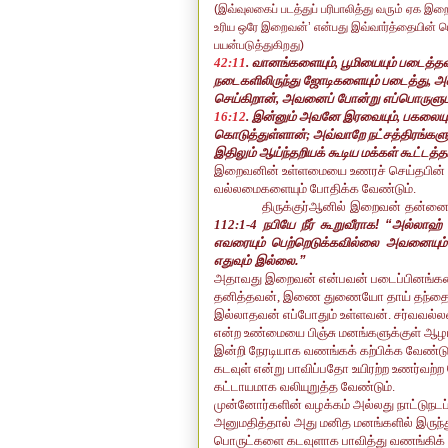
(இவ்வுலகைப் படத்துப் பரிபாலித்து வரும் ஏக இற
உரிய ஒரே இறைவன்’ என்பது இவ்வார்த்தையின் ப
பயன்படுத்துகிறது)
42:11
.
வானங்களையும்
,
பூமியையும்
படைத்த
நடைகளிலிருந்து ஜோடிகளையும் படைத்து
,
அத
செய்கிறான்
,
அவனைப் போன்று எப்பொருளும
16:12
.
இன்னும் அவனே இரவையும்
,
பகலையு
கொடுத்துள்ளான்
;
அவ்வாறே நட்சத்திரங்களு
இதிலும் ஆய்ந்தறியக் கூடிய மக்கள் கூட்டத்தா
இறைவனின் உள்ளமையை உணரச் செய்தபின் இ
வல்லமைகளையும் போதிக்க வேண்டும்.
திருக்குர்ஆனில் இறைவன் தன்னைப் 
112:1-4
நபியே நீர் கூறுவீராக!
“
அல்லாஹ்
எவரையும் பெற்றெடுக்கவில்லை அவனையும் 
எதுவும் இல்லை.
”
அதாவது இறைவன் என்பவன் படைப்பினங்கள
தனித்தவன், இணை துணையோ தாய் தந்தையர
இல்லாதவன் எப்போதும் உள்ளவன். சர்வவல்
என்ற உண்மையை பிஞ்சு மனங்களுக்குள் ஆ
இன்றி நேரடியாக வணங்கக் கற்பிக்க வேண்
கடவுள் என்று பாவிப்பதோ உயிரற்ற உணர்வ
கட்டாயமாக வலியுறுத்த வேண்டும்.
முன்னோர்களின் வழக்கம் அல்லது நாட்டுந
அனுமதித்தால் அது மனித மனங்களில் இருந்து
பொருட்களை கடவுளாக பாவித்து வணங்கிக் க