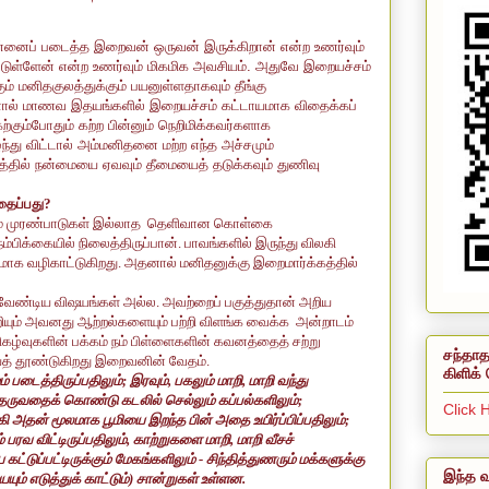
்னைப் படைத்த இறைவன் ஒருவன் இருக்கிறான் என்ற உணர்வும்
்டுள்ளேன் என்ற உணர்வும் மிகமிக அவசியம். அதுவே இறையச்சம்
ும் மனிதகுலத்துக்கும் பயனுள்ளதாகவும் தீங்கு
ால் மாணவ இதயங்களில் இறையச்சம் கட்டாயமாக விதைக்கப்
கும்போதும் கற்ற பின்னும் நெறிமிக்கவர்களாக
ந்து விட்டால் அம்மனிதனை மற்ற எந்த அச்சமும்
்தில் நன்மையை ஏவவும் தீமையைத் தடுக்கவும் துணிவு
தைப்பது?
றியும் முரண்பாடுகள் இல்லாத தெளிவான கொள்கை
்பிக்கையில் நிலைத்திருப்பான். பாவங்களில் இருந்து விலகி
ர்வமாக வழிகாட்டுகிறது. அதனால் மனிதனுக்கு
இறைமார்க்கத்தில்
வேண்டிய விஷயங்கள் அல்ல. அவற்றைப் பகுத்துதான் அறிய
யும் அவனது ஆற்றல்களையும் பற்றி விளங்க
வைக்க
அன்றாடம்
ிகழ்வுகளின் பக்கம் நம்
பிள்ளைகளின்
கவனத்தை
த்
சற்று
சந்தாத
் தூண்டுகிறது இறைவனின் வேதம்.
கிளிக் 
ம்
படைத்திருப்பதிலும்
;
இரவும்
,
பகலும் மாறி
,
மாறி வந்து
 தருவதைக் கொண்டு கடலில் செல்லும் கப்பல்களிலும்
;
Click 
 அதன் மூலமாக பூமியை இறந்த பின் அதை உயிர்ப்பிப்பதிலும்
;
ரவ விட்டிருப்பதிலும்
,
காற்றுகளை மாறி
,
மாறி வீசச்
 கட்டுப்பட்டிருக்கும் மேகங்களிலும் - சிந்தித்துணரும் மக்களுக்கு
இந்த வ
ம் எடுத்துக் காட்டும்)
சான்றுகள் உள்ளன.