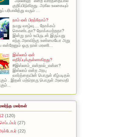
‘ அல்லாஹ் ’ என்ற வார்த்தையால்
குறிப்பிடுகிறது. அகில உலகையும்
ப் பரிபாலித்து வரும் ...
நாம் ஏன் பிறந்தோம்?
நமது வாழ்வு.... நோக்கம்
கொண்டதா? நோக்கமற்றதா?
இன்று நாம் உயிருடன் இருப்பது
எந்த அளவிற்கு உண்மையோ அது
என்றேனும் ஒரு நாள் மரணி...
இஸ்லாம் ஏன்
எதிர்ப்புக்குள்ளாகிறது?
#இஸ்லாம்_என்றால்_என்ன?
இஸ்லாம் என்ற அரபு
வார்த்தையின் பொருள் கீழ்படிதல்
ாகும் . இதன் மற்றொரு பொருள் அமைதி
ும்...
மலர்ந்த மலர்கள்
12
(120)
செப்டம்பர்
(27)
அக்டோபர்
(22)