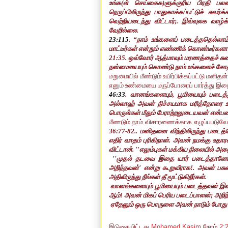
உங்க(ள் செய்கைக)ளுக்குரிய பிரதி பலன
நெருப்பிலிருந்து பாதுகாக்கப்பட்டுச் சுவர
வெற்றியடைந்து விட்டார்
;.
இவ்வுலக வாழ்க
வேறில்லை.
23:115
.
“
நாம் உங்களைப் படைத்ததெல்லாம
மாட்டீர்கள் என்றும் எண்ணிக் கொண்டீர்களா
21:35
.
ஒவ்வோர் ஆத்மாவும் மரணத்தைச் சு
நன்மையையும் கொண்டு நாம் உங்களைச் சோதி
மறுமையில் மீண்டும் உயிர்பிக்கப்பட்டு மனி
எனும் உண்மையை மருப்போரைப் பார்த்து இறைவ
46:33
.
வானங்களையும்
,
பூமியையும் படைத
அல்லாஹ் அவன் நிச்சயமாக மரித்தோரை
பொருள்கள் மீதும் பேராற்றலுடையவன் என்ப
மீணடும் நாம் விசாரணைக்காக எழுப்பபடுவ
36:77-82.. மனிதனை விந்திலிருந்து படை
எதிர் வாதம் புரிகிறான். அவன் நமக்கு உத
விட்டான்.
''
எலும்புகள் மக்கிய நிலையில் அதை 
''
முதல் தடவை இதை யார் படைத்தானோ அ
அறிந்தவன்
'
என்று கூறுவீராக!. அவன் பசும
அதிலிருந்து நீங்கள் தீ மூட்டுகிறீர்கள்.
வானங்களையும்
பூமியையும் படைத்தவன் இ
ஆம்! அவன் மிகப் பெரிய படைப்பாளன்
;
அறிந
ஏதேனும் ஒரு பொருளை அவன் நாடும் போத
இடுகையிட்டது
Mohamed Kasim
நேரம்
2: