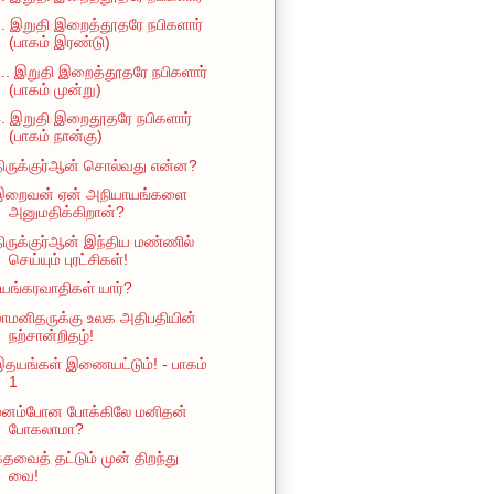
. இறுதி இறைத்தூதரே நபிகளார்
(பாகம் இரண்டு)
.. இறுதி இறைத்தூதரே நபிகளார்
(பாகம் முன்று)
. இறுதி இறைதூதரே நபிகளார்
(பாகம் நான்கு)
ிருக்குர்ஆன் சொல்வது என்ன?
இறைவன் ஏன் அநியாயங்களை
அனுமதிக்கிறான்?
ிருக்குர்ஆன் இந்திய மண்ணில்
செய்யும் புரட்சிகள்!
யங்கரவாதிகள் யார்?
ாமனிதருக்கு உலக அதிபதியின்
நற்சான்றிதழ்!
தயங்கள் இணையட்டும்! - பாகம்
1
மனம்போன போக்கிலே மனிதன்
போகலாமா?
தவைத் தட்டும் முன் திறந்து
வை!