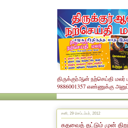
திருக்குர்ஆன் நற்செய்தி மல
9886001357 எண்ணுக்கு அனுப்ப
சனி, 29 செப்டம்பர், 2012
கதவைத் தட்டும் முன் திற