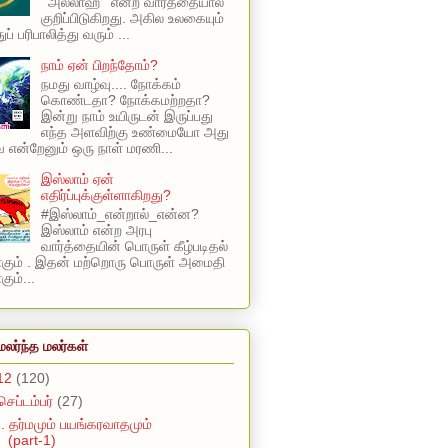
‘ அல்லாஹ் ’ என்ற வார்த்தையால்
குறிப்பிடுகிறது. அகில உலகையும்
ப் பரிபாலித்து வரும் ...
நாம் ஏன் பிறந்தோம்?
நமது வாழ்வு.... நோக்கம்
கொண்டதா? நோக்கமற்றதா?
இன்று நாம் உயிருடன் இருப்பது
எந்த அளவிற்கு உண்மையோ அது
என்றேனும் ஒரு நாள் மரணி...
இஸ்லாம் ஏன்
எதிர்ப்புக்குள்ளாகிறது?
#இஸ்லாம்_என்றால்_என்ன?
இஸ்லாம் என்ற அரபு
வார்த்தையின் பொருள் கீழ்படிதல்
ாகும் . இதன் மற்றொரு பொருள் அமைதி
ும்...
மலர்ந்த மலர்கள்
12
(120)
செப்டம்பர்
(27)
. தர்மமும் பயங்கரவாதமும்
(part-1)