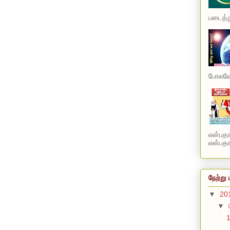
படைத்து
போலவே 
என்பத
என்பதாக
நேற்று 
▼
20
▼
1