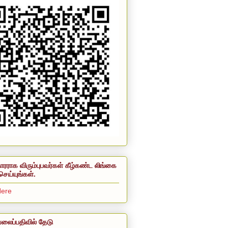
ாரராக விரும்புபவர்கள் கீழ்கண்ட லிங்கை
செய்யுங்கள்.
Here
லைப்பதிவில் தேடு