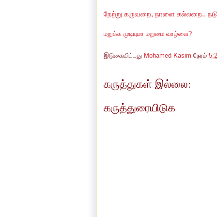
நேற்று கருவறை, நாளை கல்லறை.. ந
மறுக்க முடியுமா மறுமை வாழ்வை?
இடுகையிட்டது
Mohamed Kasim
நேரம்
5:
கருத்துகள் இல்லை:
கருத்துரையிடுக