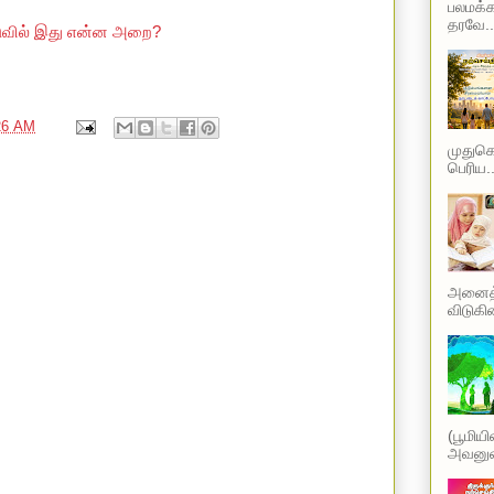
பலமக்க
தரவே..
டுவில் இது என்ன அறை?
26 AM
முதுகெல
பெரிய..
அனைத்த
விடுகின
(பூமிய
அவனுடை