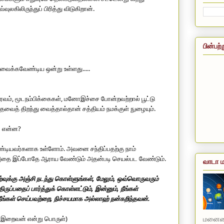
கிலிருந்துப் பிரித்து விடுகிறான்.
பின்பற்
ு வைக்கவேண்டிய ஒன்று உள்ளது..... 
ரவம், மூடநம்பிக்கைகள், மனோஇச்சை போன்றவற்றால் பூட்டு 
வைத் திறந்து வைத்தால்தான் சத்தியம் நமக்குள் நுழையும். 
லை என்ன?
்டியவர்களாக உள்ளோம். அவனை சந்திப்பதற்கு நாம் 
அதை இப்போதே ஆராய வேண்டும் அதன்படி செயல்பட வேண்டும்.
வாடா ம
்கு அஞ்சி நடந்து கொள்ளுங்கள், மேலும், ஒவ்வொருவரும் 
ுப்பதைப் பார்த்துக் கொள்ளட்டும், இன்னும், நீங்கள் 
ங்கள் செய்பவற்றை, நிச்சயமாக அல்லாஹ் நன்கறிந்தவன். 
ே இறைவன் என்று பொருள்) 
மனையை