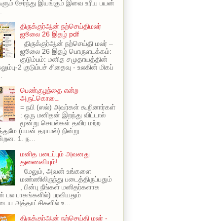
ளும் சேர்ந்து இயங்கும் இவை உரிய பயன்
.
திருக்குர்ஆன் நற்செய்திமலர்
ஜூலை 26 இதழ் pdf
திருக்குர்ஆன் நற்செய்தி மலர் –
ஜூலை 26 இதழ் பொருளடக்கம்:
குடும்பம்: மனித சமுதாயத்தின்
ும்பு-2 குடும்பச் சிதைவு - உலகின் மிகப்
.
பெண்குழந்தை என்ற
அருட்கொடை
= நபி (ஸல்) அவர்கள் கூறினார்கள்
: ஒரு மனிதன் இறந்து விட்டால்
மூன்று செயல்கள் தவிர மற்ற
ுமே (பயன் தராமல்) நின்று
்றன. 1. ந...
மனித படைப்பும் அவனது
துணைவியும்!
மேலும், அவன் உங்களை
மண்ணிலிருந்து படைத்திருப்பதும்
, பின்பு நீங்கள் மனிதர்களாக
ின் பல பாகங்களில்) பரவியதும்
ய அத்தாட்சிகளில் உ...
திருக்குர்ஆன் நற்செய்தி மலர் -