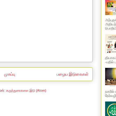
அற்புத
அதியற்
பொறியி
தியாகம
-பதில் 
முகப்பு
பழைய இடுகைகள்
சேர்:
கருத்துரைகளை இடு (Atom)
நகரில்
நேர்வழி