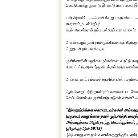
வெட்டொன்று துண்டு இரண்டு என நம்மை இவ்வுல
யார் அவன்? ........அவன் வேறு யாருமல்ல. ......
#மரணம்_உடன்பிறப்பு
!
ஆம், அவன்தான் நம் உடன்பிறப்பான மரணம்!
அவன் வரும் முன் நாம் முக்கியமாகத் திறந்த
அதுதான் நம் மனக்கதவு! 
முன்னோரின் பழக்கவழக்கங்கள், வறட்டு கவு
போடப்பட்டு அடைந்து கிடக்கும் அந்த மனக்கத
அந்த மரணம் நம்மைச் சந்தித்த பின் நம் நி
ஆம்,அதைப்பற்றி தான் நாம் கவலைப் பட வேண
செய்யவேண்டிய முன்னேற்பாடுகள் என்ன? 
"இறைநம்பிக்கை கொணடவர்களே! அல்லாஹ்வுக
(மறுமை) நாளுக்காக தான் முற்படுத்தி வைத்திர
அல்லாஹ்வை அஞ்சி நடந்து கொள்ளுங்கள், நீ
(திருக்குர்ஆன் 59:18)
 (அல்லாஹ் என்றால் வணக்கத்துக்குரிய ஒர