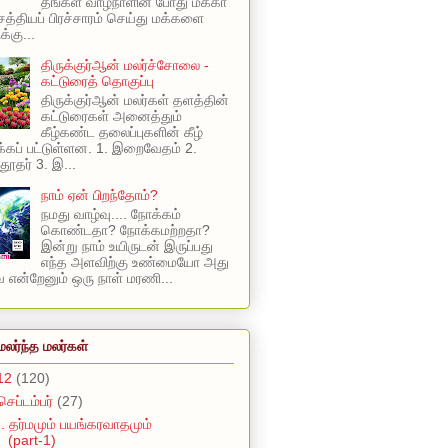
தங்கள் வாழ்நாளின் போது மக்கா
 சத்தியப் பிரச்சாரம் செய்து மக்களை
க்கு...
திருக்குர்ஆன் மலர்ச்சோலை -
கட்டுரைத் தொகுப்பு
திருக்குர்ஆன் மலர்கள் தளத்தின்
கட்டுரைகள் அனைத்தும்
கீழ்கண்ட தலைப்புகளின் கீழ்
கப் பட்டுள்ளன. 1. இறைவேதம் 2.
ூதர் 3. இ...
நாம் ஏன் பிறந்தோம்?
நமது வாழ்வு.... நோக்கம்
கொண்டதா? நோக்கமற்றதா?
இன்று நாம் உயிருடன் இருப்பது
எந்த அளவிற்கு உண்மையோ அது
என்றேனும் ஒரு நாள் மரணி...
மலர்ந்த மலர்கள்
12
(120)
செப்டம்பர்
(27)
. தர்மமும் பயங்கரவாதமும்
(part-1)