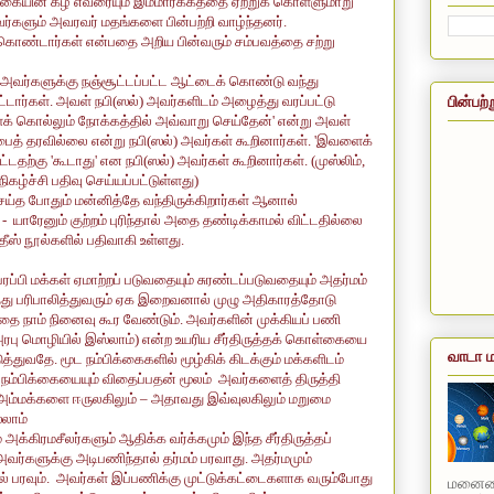
கையின் கீழ் எவரையும் இம்மார்க்கத்தை ஏற்றுக் கொள்ளுமாறு
வர்களும் அவரவர் மதங்களை பின்பற்றி வாழ்ந்தனர்.
துகொண்டார்கள் என்பதை அறிய பின்வரும் சம்பவத்தை சற்று
அவர்களுக்கு நஞ்சூட்டப்பட்ட ஆட்டைக் கொண்டு வந்து
பின்பற்
்டார்கள். அவள் நபி(ஸல்) அவர்களிடம் அழைத்து வரப்பட்டு
க் கொல்லும் நோக்கத்தில் அவ்வாறு செய்தேன்
'
என்று அவள்
ைத் தரவில்லை என்று நபி(ஸல்) அவர்கள் கூறினார்கள்.
'
இவளைக்
ட்டதற்கு
'
கூடாது
'
என நபி(ஸல்) அவர்கள் கூறினார்கள். (முஸ்லிம்
,
கழ்ச்சி பதிவு செய்யப்பட்டுள்ளது)
செய்த போதும் மன்னித்தே வந்திருக்கிறார்கள் ஆனால்
ாக - யாரேனும் குற்றம் புரிந்தால் அதை தண்டிக்காமல் விட்டதில்லை
ீஸ் நூல்களில் பதிவாகி உள்ளது.
்பி மக்கள் ஏமாற்றப் படுவதையும் சுரண்டப்படுவதையும் அதர்மம்
த்து பரிபாலித்துவரும் ஏக இறைவனால் முழு அதிகாரத்தோடு
ை நாம் நினைவு கூர வேண்டும். அவர்களின் முக்கியப் பணி
அரபு மொழியில் இஸ்லாம்) என்ற உயரிய சீர்திருத்தக் கொள்கையை
வாடா ம
்துவதே. மூட நம்பிக்கைகளில் மூழ்கிக் கிடக்கும் மக்களிடம்
்பிக்கையையும் விதைப்பதன் மூலம் அவர்களைத் திருத்தி
ி அம்மக்களை ஈருலகிலும் – அதாவது இவ்வுலகிலும் மறுமை
்லாம்
்கிரமசீலர்களும் ஆதிக்க வர்க்கமும் இந்த சீர்திருத்தப்
ர்களுக்கு அடிபணிந்தால் தர்மம் பரவாது. அதர்மமும்
பரவும். அவர்கள் இப்பணிக்கு முட்டுக்கட்டைகளாக வரும்போது
மனையை