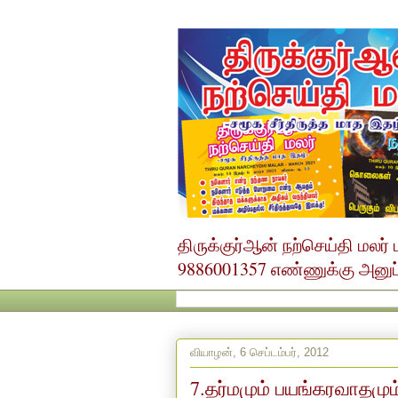
திருக்குர்ஆன் நற்செய்தி மல
9886001357 எண்ணுக்கு அனுப்ப
வியாழன், 6 செப்டம்பர், 2012
7.தர்மமும் பயங்கரவாதமும்