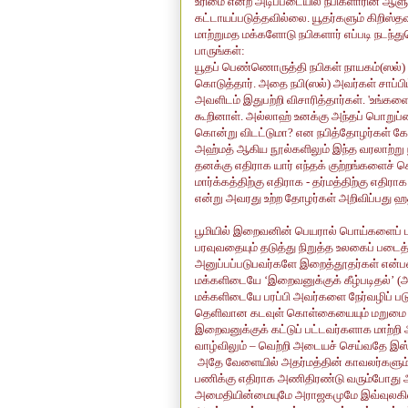
உரிமை என்ற அடிப்படையில் நபிகளாரின் ஆளு
கட்டாயப்படுத்தவில்லை. யூதர்களும் கிறிஸ்த
மாற்றுமத மக்களோடு நபிகளார் எப்படி நடந்
பாருங்கள்:
யூதப் பெண்ணொருத்தி நபிகள் நாயகம்(ஸல்) 
கொடுத்தார். அதை நபி(ஸல்) அவர்கள் சாப்பிட
அவளிடம் இதுபற்றி விசாரித்தார்கள்.
'
உங்களை
கூறினாள். அல்லாஹ் உனக்கு அந்தப் பொறுப்ப
கொன்று விடட்டுமா
?
என நபித்தோழர்கள் கே
அஹ்மத் ஆகிய நூல்களிலும் இந்த வரலாற்று நி
தனக்கு எதிராக யார் எந்தக் குற்றங்களைச் 
மார்க்கத்திற்கு எதிராக - தர்மத்திற்கு எதிர
என்று அவரது உற்ற தோழர்கள் அறிவிப்பது ஹத
பூமியில் இறைவனின் பெயரால் பொய்களைப் பரப
பரவுவதையும் தடுத்து நிறுத்த உலகைப் படை
அனுப்பப்படுபவர்களே இறைத்தூதர்கள் என்பத
மக்களிடையே ‘இறைவனுக்குக் கீழ்படிதல்’ (
மக்களிடையே பரப்பி அவர்களை நேர்வழிப் படுத
தெளிவான கடவுள் கொள்கையையும் மறுமை நம
இறைவனுக்குக் கட்டுப் பட்டவர்களாக மாற்ற
வாழ்விலும் – வெற்றி அடையச் செய்வதே இஸ
அதே வேளையில் அதர்மத்தின் காவலர்களும் அக
பணிக்கு எதிராக அணிதிரண்டு வரும்போது அவ
அமைதியின்மையுமே அராஜகமுமே இவ்வுலகில் 