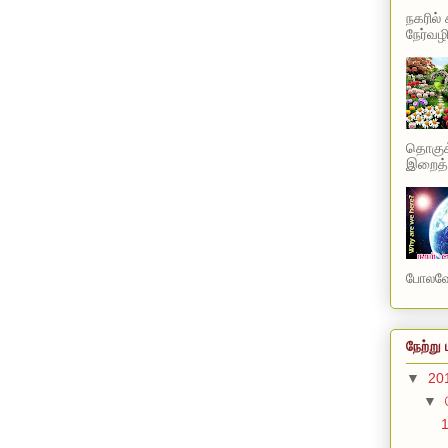
நகரில்
நேர்வழி
தொகுக்
இறைத்த
போலவே 
நேற்று 
▼
20
▼
1