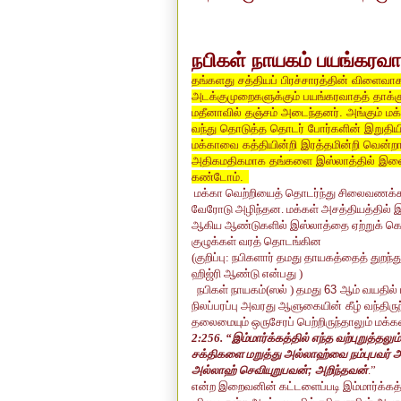
நபிகள் நாயகம் பயங்கரவ
தங்களது சத்தியப் பிரச்சாரத்தின் விளைவ
அடக்குமுறைகளுக்கும் பயங்கரவாதத் தாக்
மதீனாவில் தஞ்சம் அடைந்தனர். அங்கும் 
வந்து தொடுத்த தொடர் போர்களின் இறுதியி
மக்காவை கத்தியின்றி இரத்தமின்றி வென்றா
அதிகமதிகமாக தங்களை இஸ்லாத்தில் இண
கண்டோம்.
மக்கா வெற்றியைத் தொடர்ந்து சிலைவணக்கக
வேரோடு அழிந்தன. மக்கள் அசத்தியத்தில் இர
ஆகிய ஆண்டுகளில்
இஸ்லாத்தை ஏற்றுக் 
குழுக்கள் வரத் தொடங்கின
(குறிப்பு: நபிகளார் தமது தாயகத்தைத் துற
ஹிஜ்ரி ஆண்டு என்பது )
நபிகள்
நாயகம்
)
ஸல்
(
தமது
63
ஆம்
வயதில்
நிலப்பரப்பு அவரது
ஆளுகையின்
கீழ்
வந்திரு
தலைமையும் ஒருசேரப் பெற்றிருந்தாலும் மக்
2:256. “இம்மார்க்கத்தில் எந்த வற்புறுத்தலு
சக்திகளை மறுத்து அல்லாஹ்வை நம்புபவர் 
அல்லாஹ் செவியுறுபவன்
;
அறிந்தவன்
.”
என்ற
இறைவனின் கட்டளைப்படி இம்மார்க்கத்தை