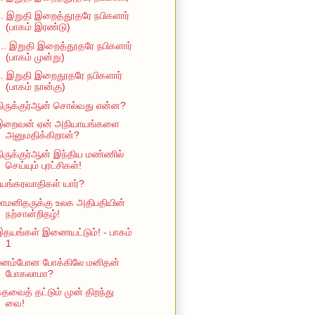
. இறுதி இறைத்தூதரே நபிகளார்
(பாகம் இரண்டு)
.. இறுதி இறைத்தூதரே நபிகளார்
(பாகம் முன்று)
. இறுதி இறைதூதரே நபிகளார்
(பாகம் நான்கு)
ிருக்குர்ஆன் சொல்வது என்ன?
இறைவன் ஏன் அநியாயங்களை
அனுமதிக்கிறான்?
ிருக்குர்ஆன் இந்திய மண்ணில்
செய்யும் புரட்சிகள்!
யங்கரவாதிகள் யார்?
ாமனிதருக்கு உலக அதிபதியின்
நற்சான்றிதழ்!
தயங்கள் இணையட்டும்! - பாகம்
1
மனம்போன போக்கிலே மனிதன்
போகலாமா?
தவைத் தட்டும் முன் திறந்து
வை!