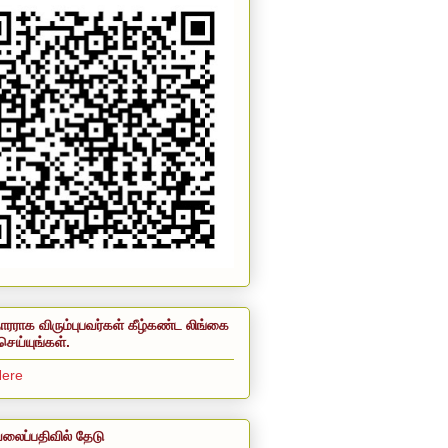
ாரராக விரும்புபவர்கள் கீழ்கண்ட லிங்கை
செய்யுங்கள்.
Here
லைப்பதிவில் தேடு