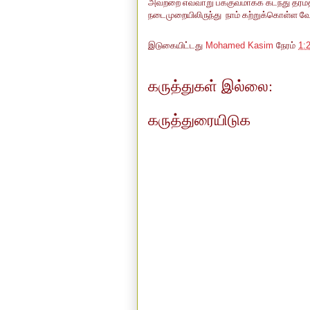
அவற்றை எவ்வாறு பக்குவமாகக் கடந்து தர்ம
நடைமுறையிலிருந்து நாம் கற்றுக்கொள்ள வே
இடுகையிட்டது
Mohamed Kasim
நேரம்
1:
கருத்துகள் இல்லை:
கருத்துரையிடுக