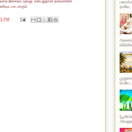
த்தை நிலைநாட்டுவது என்பதுதான் நபிகளாரின்
பலமக்க
தரவே..
ண்டிய பாடமாகும்.
23 PM
அனைத்த
விடுகின
முதுகெல
பெரிய..
(பூமிய
அவனுடை