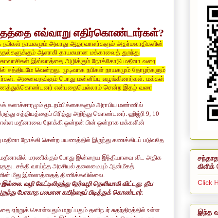
ாதத்தை எவ்வாறு எதிர்கொண்டார்கள்?
ாக நபிகள் நாயகமும் அவரது ஆதரவாளர்களும் அதர்மவாதிகளின்
குதல்களுக்கும் ஆளாகி தாயகமான மக்காவைத் துறந்து
மக்காவாசிகள் இஸ்லாத்தை அழிக்கும் நோக்கோடு மதீனா வரை
ல் சத்தியமே வென்றது. முடிவாக நபிகள் நாயகமும் தோழர்களும்
ர்கள். அனைவருக்கும் பொது மன்னிப்பு வழங்கினார்கள். மக்கள்
ைத்துக்கொண்டனர் என்பதையெல்லாம் சென்ற இதழ் வரை
் கலாச்சாரமும் மூடநம்பிக்கைகளும் அராபிய மண்ணில்
ுந்து சத்தியத்தைப் பிரித்து அறிந்து கொண்டனர்.
ஹிஜ்ரி
9, 10
கொள்ள
மதீனாவை நோக்கி ஒன்றன் பின் ஒன்றாக மக்களின்
ந்து மதீனா நோக்கி சென்ற பயணத்தில் இருந்து கணக்கிடப் படுவதே
மதீனாவில்
மரணிக்கும்
போது
இன்றைய
இந்தியாவை
விட
அதிக
சந்தாத
கிளிக் 
ந்தது
.
சக்தி வாய்ந்த அரசியல் தலைமையும் ஆன்மீகத்
களின் மீது இஸ்லாத்தைத் திணிக்கவில்லை.
Click 
ம் இல்லை. வழி கேட்டிலிருந்து நேர்வழி தெளிவாகி
விட்டது. தீய
அறுந்து போகாத பலமான கயிற்றைப்
பிடித்துக் கொண்டார்.
 ஏற்றுக் கொள்வதும் மறுப்பதும் தனிநபர் சுதந்திரத்தில் உள்ள
இந்த வ