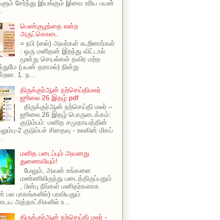
ளும் சேர்ந்து இயங்கும் இவை உரிய பயன்
.
பெண்குழந்தை என்ற
அருட்கொடை
= நபி (ஸல்) அவர்கள் கூறினார்கள்
: ஒரு மனிதன் இறந்து விட்டால்
மூன்று செயல்கள் தவிர மற்ற
ுமே (பயன் தராமல்) நின்று
்றன. 1. ந...
திருக்குர்ஆன் நற்செய்திமலர்
ஜூலை 26 இதழ் pdf
திருக்குர்ஆன் நற்செய்தி மலர் –
ஜூலை 26 இதழ் பொருளடக்கம்:
குடும்பம்: மனித சமுதாயத்தின்
ும்பு-2 குடும்பச் சிதைவு - உலகின் மிகப்
.
மனித படைப்பும் அவனது
துணைவியும்!
மேலும், அவன் உங்களை
மண்ணிலிருந்து படைத்திருப்பதும்
, பின்பு நீங்கள் மனிதர்களாக
ின் பல பாகங்களில்) பரவியதும்
ய அத்தாட்சிகளில் உ...
திருக்குர்ஆன் நற்செய்தி மலர் -