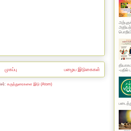
அற்புத
அதியற்
பொறியி
தியாகம
முகப்பு
பழைய இடுகைகள்
-பதில் 
சேர்:
கருத்துரைகளை இடு (Atom)
படைத்து