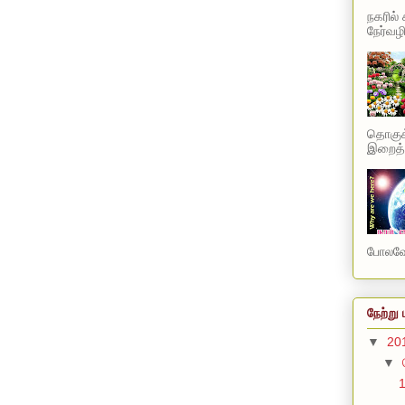
நகரில்
நேர்வழி
தொகுக்
இறைத்த
போலவே 
நேற்று 
▼
20
▼
1