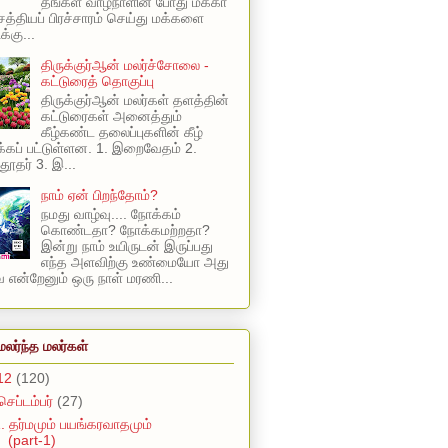
தங்கள் வாழ்நாளின் போது மக்கா
 சத்தியப் பிரச்சாரம் செய்து மக்களை
க்கு...
திருக்குர்ஆன் மலர்ச்சோலை -
கட்டுரைத் தொகுப்பு
திருக்குர்ஆன் மலர்கள் தளத்தின்
கட்டுரைகள் அனைத்தும்
கீழ்கண்ட தலைப்புகளின் கீழ்
கப் பட்டுள்ளன. 1. இறைவேதம் 2.
ூதர் 3. இ...
நாம் ஏன் பிறந்தோம்?
நமது வாழ்வு.... நோக்கம்
கொண்டதா? நோக்கமற்றதா?
இன்று நாம் உயிருடன் இருப்பது
எந்த அளவிற்கு உண்மையோ அது
என்றேனும் ஒரு நாள் மரணி...
மலர்ந்த மலர்கள்
12
(120)
செப்டம்பர்
(27)
. தர்மமும் பயங்கரவாதமும்
(part-1)