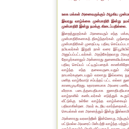
உலக மக்கள் அனைவருக்கும் அழகிய முன்ம
இவரது வாழ்க்கை முன்மாதிரி இன்று நமக
முன்மாதிரி இன்று நமக்கு கிடைப்பதில்லை.
இறைத்தூதர்கள் அனைவரும் எந்த மக்கள
முன்மாதிரிகளாகத் திகழ்ந்தார்கள். முந
முன்மாதிரிகள் முறைப்படி பதிவு செய்யப்
நபியவர்கள் இறுதி நாள் வரை இப்பூமியி
அனுப்பப்பட்டவர்கள். அதற்கேற்றவாறு அவ
தோழர்களாலும் அன்னாரது துணைவியர்களாலும
பதிவு செய்யப் பட்டிருப்பதைக் காண்கிறோம
வாழ்ந்த எந்த தலைவருடையதும் அல்
நாயகர்களுடையதும் வரலாறு இவ்வளவு நுணு
மனித வாழ்வோடு சம்பந்தப் பட்ட எல்லா து
காணமுடிகிறது. உதாரணமாக அவரை பணி
வீரராக
படைத்தளபதியாக
ஜனாதிபதியா
வாழ்நாளில் கண்டவர்கள் எடுத்துக் கூ
வீட்டுக்கு உள்ளே வாழ்ந்த வாழ்க்கைய
பதிவாகின்றன. அவர் கூ.றிய வார்த்தைகள்
,
செயல்கள் என அனைத்தும் இன்று இஸ்லாமிய
அன்னாரது வரலாற்றின் இன்னொரு அற்புதம்
மட்டுமல்ல
அவரைப் பின்பற்றி வாழ்ந்த மற்ற
வாழ்க்கையில் பிரதிபலிப்பதைக் காண முடிக