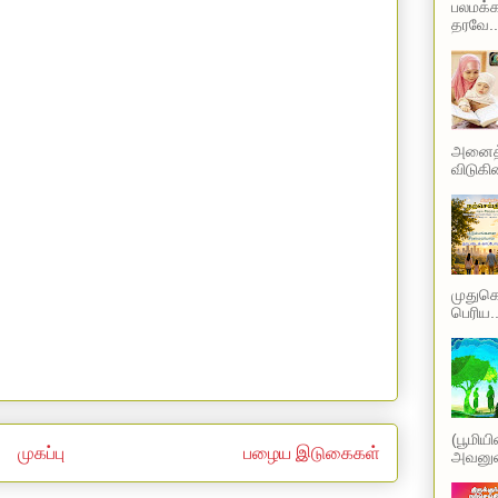
பலமக்க
தரவே..
அனைத்த
விடுகின
முதுகெல
பெரிய..
(பூமிய
முகப்பு
பழைய இடுகைகள்
அவனுடை