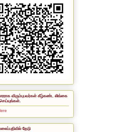
ாரராக விரும்புபவர்கள் கீழ்கண்ட லிங்கை
செய்யுங்கள்.
Here
லைப்பதிவில் தேடு