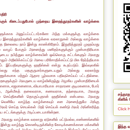
ாதிரி
்குக் கிடைப்பதுபோல் முந்தைய இறைத்தூதர்களின் வாழ்க்கை
ுக்காக அனுப்பப்பட்டார்களோ அந்த மக்களுக்கு வாழ்க்கை
்தைய இறைத்தூதர்களின் வாழ்க்கை வரலாறுகள் அல்லது வாழ்க்கை
படாத நிலையை நாம் இன்று காண்கிறோம். இறுதித்தூதர் முஹம்மது
ல் வாழப் போகும் அனைத்து மனிதர்களுக்கும் முன்மாதிரியாக
ருடைய நபித்துவ வாழ்க்கையின் ஒவ்வொரு கட்டங்களும் அவரது
் அறிவிக்கப்பட்டு அவை பரிசோதிக்கப்பட்டு மிக நேர்த்தியாக
். இப்பதிவுகளுக்கு ஹதீஸ்கள் என்று கூறப்படும். இவ்வுலகில்
லது எந்த மதகுருமார்களுடையதும் அல்லது வரலாற்று
க்கமாக மற்றும் ஆதார பூர்வமாக பதிவுசெய்யப் பட்டதில்லை.
றைகளுக்கும் அவருடைய வாழ்விலிருந்து அழகிய முன்மாதிரியைக்
யாளாக
,
எஜமானனாக
,
வியாபாரியாக சாதாரண குடிமகனாக
,
போர்
க
,
ஆன்மீகத் தலைவராக
,
கணவராக
,
தந்தையாக
,
அவரது
சந்தாத
றும் செய்திகளின் தொகுப்புதான் ஹதீஸ்கள் என்பவை. அவரது
கிளிக் 
ும் வெளியே வாழ்ந்த வாழ்க்கையும் என அனைத்துமே அங்கு
அவர் செய்த செயல்கள்
பிறர் செய்யக் கண்டு அவர் அங்கீகரித்த
Click 
 சட்டங்களுக்கு அடிப்படையாகின்றன.
 அவரது வாழ்க்கை வரலாறு ஏடுகளில் மட்டுமல்ல
,
எண்ணங்களில்
ும் இன்று வாழ்ந்து கொண்டிருக்கின்ற கோடிக்கணக்கான மக்களின்
இந்த வ
ிறது என்பது! அன்று அவரிட்ட கட்டளைகள் இன்றும் மீறப்படாமல்