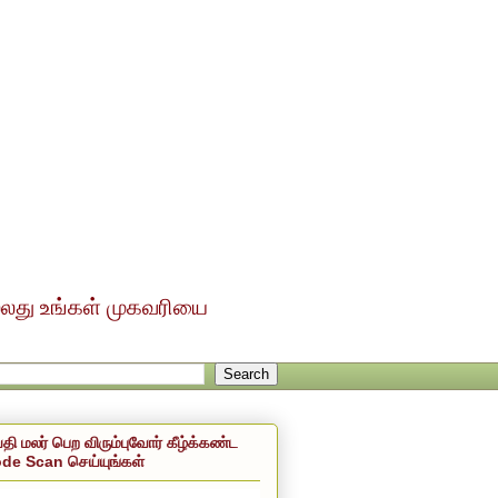
ல்லது உங்கள் முகவரியை
்தி மலர் பெற விரும்புவோர் கீழ்க்கண்ட
de Scan செய்யுங்கள்