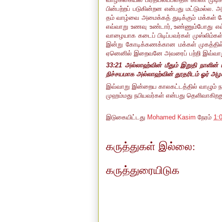
பின்பற்றப் படுகின்றன என்பது மட்டுமல்
தம் வாழ்வை அமைக்கத் துடிக்கும் மக்கள் 
எவ்வாறு உணவு உண்டார்
,
உண்ணும்போது எவ
வாழையாக கடைப் பிடிப்பவர்கள் முஸ்லிம்கள
இன்று கோடிக்கணக்கான மக்கள் முகத்தில்
ஏனெனில் இறைவனே அவரைப் பற்றி இவ்வாறு
33:21 அல்லாஹ்வின் மீதும் இறுதி நாளின
நிச்சயமாக அல்லாஹ்வின் தூதரிடம் ஓர் அழகி
இவ்வாறு இன்றைய காலகட்டத்தில் வாழும் 
முஹம்மது நபியவர்கள் என்பது தெளிவாகிறத
இடுகையிட்டது
Mohamed Kasim
நேரம்
1:
கருத்துகள் இல்லை:
கருத்துரையிடுக