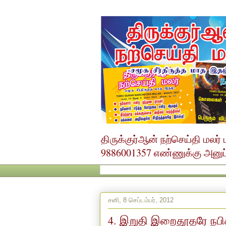
திருக்குர்ஆன் நற்செய்தி மல
9886001357 எண்ணுக்கு அனுப்ப
சனி, 8 செப்டம்பர், 2012
4. இறுதி இறைதூதரே நபிக