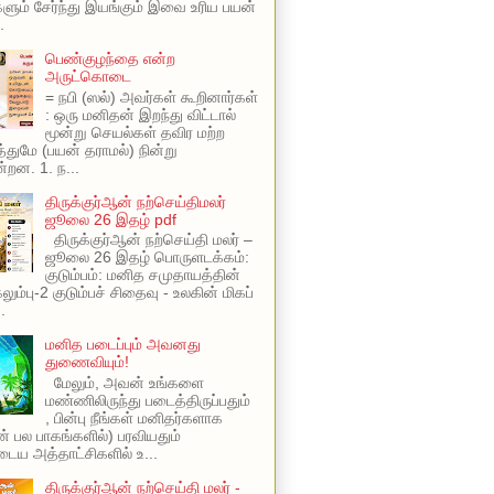
ளும் சேர்ந்து இயங்கும் இவை உரிய பயன்
.
பெண்குழந்தை என்ற
அருட்கொடை
= நபி (ஸல்) அவர்கள் கூறினார்கள்
: ஒரு மனிதன் இறந்து விட்டால்
மூன்று செயல்கள் தவிர மற்ற
ுமே (பயன் தராமல்) நின்று
்றன. 1. ந...
திருக்குர்ஆன் நற்செய்திமலர்
ஜூலை 26 இதழ் pdf
திருக்குர்ஆன் நற்செய்தி மலர் –
ஜூலை 26 இதழ் பொருளடக்கம்:
குடும்பம்: மனித சமுதாயத்தின்
ும்பு-2 குடும்பச் சிதைவு - உலகின் மிகப்
.
மனித படைப்பும் அவனது
துணைவியும்!
மேலும், அவன் உங்களை
மண்ணிலிருந்து படைத்திருப்பதும்
, பின்பு நீங்கள் மனிதர்களாக
ின் பல பாகங்களில்) பரவியதும்
ய அத்தாட்சிகளில் உ...
திருக்குர்ஆன் நற்செய்தி மலர் -