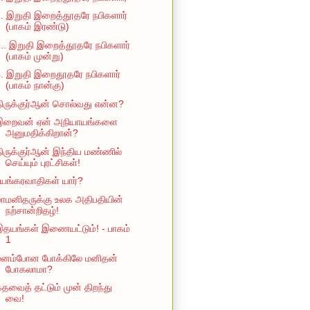
. இறுதி இறைத்தூதரே நபிகளார்
(பாகம் இரண்டு)
.. இறுதி இறைத்தூதரே நபிகளார்
(பாகம் முன்று)
. இறுதி இறைதூதரே நபிகளார்
(பாகம் நான்கு)
ிருக்குர்ஆன் சொல்வது என்ன?
இறைவன் ஏன் அநியாயங்களை
அனுமதிக்கிறான்?
ிருக்குர்ஆன் இந்திய மண்ணில்
செய்யும் புரட்சிகள்!
யங்கரவாதிகள் யார்?
ாமனிதருக்கு உலக அதிபதியின்
நற்சான்றிதழ்!
தயங்கள் இணையட்டும்! - பாகம்
1
மனம்போன போக்கிலே மனிதன்
போகலாமா?
தவைத் தட்டும் முன் திறந்து
வை!