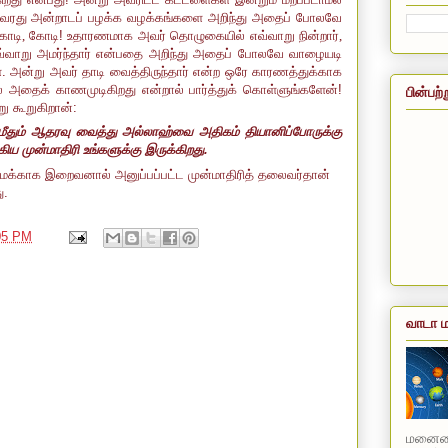
ல. அவரது அன்றாடப் பழக்க வழக்கங்களை அறிந்து அதைப் போலவே
கோடி
,
கோடி! உதாரணமாக அவர் தொழுகையில் எவ்வாறு நின்றார்
,
்வாறு அமர்ந்தார் என்பதை அறிந்து அதைப் போலவே வாழையடி
். அன்று அவர் தாடி வைத்திருந்தார் என்ற ஒரே காரணத்துக்காக
 அதைக் காணமுடிகிறது என்றால் பார்த்துக் கொள்ளுங்களேன்!
பின்பற்
 கூறுகிறான்:
் மீதும் ஆதரவு வைத்து அல்லாஹ்வை அதிகம் தியானிப்போருக்கு
ய முன்மாதிரி உங்களுக்கு இருக்கிறது.
நமக்காக இறைவனால் அனுப்பப்பட்ட முன்மாதிரித் தலைவர்தான்
ு.
05 PM
வாடா ம
மனையை