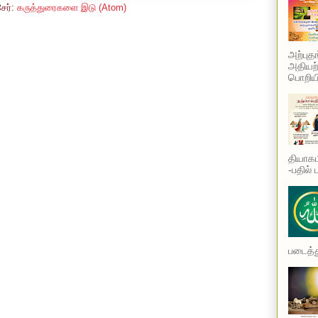
சேர்:
கருத்துரைகளை இடு (Atom)
அற்புத
அதியற்
பொறியி
தியாகம
-பதில் 
படைத்து