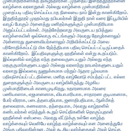
முன்மாதிரிகளாகத் திகழ்ந்தார்கள். முந்தைய இறைத்தூதர்களின்
வாழ்க்கை வரலாறுகள் அல்லது வாழ்க்கை முன்மாதிரிகள்
முறைப்படி பதிவு செய்யப்படாத நிலையை நாம் இன்று காண்கிறோம்.
இறுதித்தூதர் முஹம்மது நபியவர்கள் இறுதி நாள் வரை இப்பூமியில்
வாழப் போகும் அனைத்து மனிதர்களுக்கும் முன்மாதிரியாக
அனுப்பப்பட்டவர்கள். அதற்கேற்றவாறு அவருடைய நபித்துவ
வாழ்க்கையின் ஒவ்வொரு கட்டங்களும் அவரது தோழர்களாலும்
அன்னாரது துணைவியர்களாலும் அறிவிக்கப்பட்டு அவை
பரிசோதிக்கப்பட்டு மிக நேர்த்தியாக பதிவு செய்யப் பட்டிருப்பதைக்
காண்கிறோம். இப்பதிவுகளுக்கு ஹதீஸ்கள் என்று கூறப்படும்.
இவ்வுலகில் வாழ்ந்த எந்த தலைவருடையதும் அல்லது எந்த
மதகுருமார்களுடையதும் அல்லது வரலாற்று நாயகர்களுடையதும்
வரலாறு இவ்வளவு நுணுக்கமாக மற்றும் ஆதார பூர்வமாக
பதிவுசெய்யப் பட்டதில்லை. மனித வாழ்வோடு சம்பந்தப் பட்ட எல்லா
துறைகளுக்கும் அவருடைய வாழ்விலிருந்து அழகிய
முன்மாதிரியைக் காணமுடிகிறது. உதாரணமாக அவரை
பணியாளாக
,
எஜமானனாக
,
வியாபாரியாக
,
சாதாரண குடிமகனாக
,
போர் வீரராக
,
படைத்தளபதியாக
,
ஜனாதிபதியாக
,
ஆன்மீகத்
தலைவராக
,
கணவராக
,
தந்தையாக
,
அவரது வாழ்நாளில்
கண்டவர்கள் எடுத்துக் கூறும் செய்திகளின் தொகுப்புதான்
ஹதீஸ்கள் என்பவை. அவரது வீட்டுக்கு உள்ளே வாழ்ந்த
வாழ்க்கையும் வெளியே வாழ்ந்த வாழ்க்கையும் என அனைத்துமே
அங்கு பதிவாகின்றன. அவர் கூ.றிய வார்த்தைகள் அவர் செய்த