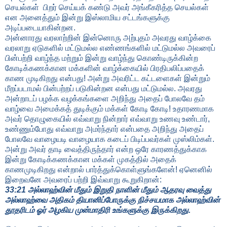
செயல்கள் பிறர் செய்யக் கண்டு அவர் அங்கீகரித்த செயல்கள்
என அனைத்தும் இன்று இஸ்லாமிய சட்டங்களுக்கு
அடிப்படையாகின்றன.
அன்னாரது வரலாற்றின் இன்னொரு அற்புதம் அவரது வாழ்க்கை
வரலாறு ஏடுகளில் மட்டுமல்ல எண்ணங்களில் மட்டுமல்ல அவரைப்
பின்பற்றி வாழ்ந்த மற்றும் இன்று வாழ்ந்து கொண்டிருக்கின்ற
கோடிக்கணக்கான மக்களின் வாழ்க்கையில் பிரதிபலிப்பதைக்
காண முடிகிறது என்பது! அன்று அவரிட்ட கட்டளைகள் இன்றும்
மீறப்படாமல் பின்பற்றப் படுகின்றன என்பது மட்டுமல்ல. அவரது
அன்றாடப் பழக்க வழக்கங்களை அறிந்து அதைப் போலவே தம்
வாழ்வை அமைக்கத் துடிக்கும் மக்கள் கோடி கோடி! உதாரணமாக
அவர் தொழுகையில் எவ்வாறு நின்றார் எவ்வாறு உணவு உண்டார்
,
உண்ணும்போது எவ்வாறு அமர்ந்தார் என்பதை அறிந்து அதைப்
போலவே வாழையடி வாழையாக கடைப் பிடிப்பவர்கள் முஸ்லிம்கள்.
அன்று அவர் தாடி வைத்திருந்தார் என்ற ஒரே காரணத்துக்காக
இன்று கோடிக்கணக்கான மக்கள் முகத்தில் அதைக்
காணமுடிகிறது என்றால் பார்த்துக்கொள்ளுங்களேன்! ஏனெனில்
இறைவனே அவரைப் பற்றி இவ்வாறு கூறுகிறான்:
33:21
அல்லாஹ்வின் மீதும் இறுதி நாளின் மீதும் ஆதரவு வைத்து
அல்லாஹ்வை அதிகம் தியானிப்போருக்கு நிச்சயமாக அல்லாஹ்வின்
தூதரிடம் ஓர் அழகிய முன்மாதிரி உங்களுக்கு இருக்கிறது.