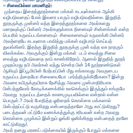
= சிலையில்லா மாமனிதர்:
முந்தைய இறைத்தூதர்களை மக்கள் கடவுள்களாக ஆக்கி
வழிபடுவதைப் போல் இவரை யாரும் வழிபடுவதில்லை. இறுதித்
தூதருக்கு முன்னர் வந்த இறைத்தூதர்களை அவர்களது
மறைவுக்குப் பின்னர் அவர்களுக்காக நினைவுச் சின்னங்கள் என்ற
பெயரில் உருவப்படங்களையும் சிலைகளையும் உருவாக்கி பின்னர்
அவற்றையே கடவுளாக பாவித்து மக்கள் வழிபாடு செய்யத்
துவங்கினர். இதற்கு இறுதித் தூதருக்கு முன் வந்த ஏசு நாதரும்
விலக்கல்ல. அவருக்கும் இன்று மக்கள் படம் வைத்து சிலை
வைத்து வழிபடுவதை நாம் காண்கிறோம். ஆனால் இறுதித் தூதர்
முஹம்மது நபி அவர்கள் வந்து சென்ற பின்
14
நூற்றாண்டுகள்
ஆகியும் இப்பூமியின் மேற்பரப்பின் மீது எங்காவது அவருடைய
உருவப்படத்தையோ சிலையையோ பார்த்திருக்கிறீர்களா
?
இன்று
அவரை உயிருக்குயிராக நேசித்து அவரை முன்மாதிரியாக
பின்பற்றுவோர் கோடிக்கணக்கில் உலகெங்கும் இருந்தும் எங்குமே
அவரது உருவப்படத்தைக் காணமுடியவில்லை என்றால் என்ன
பொருள்.
?
அவர் போதித்த ஓரிறைக் கொள்கை மக்களால்
பின்பற்றப்பட்டு வருகிறது என்பதைத்தானே அது காட்டுகிறது
?
படைத்தவன் மட்டுமே வணக்கத்துக்கு உரியவன் என்ற அவரது
கொள்கை முழக்கம் இன்றும் ஓங்கி ஒலிக்கிறது என்பதைத் தானே
காட்டுகிறது!.
அவர் தனது மரணப் படுக்கையில் இருக்கும் போதும் மக்களை