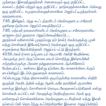
முந்தைய இறைத்தூதர்கள் அனைவரும் ஒரு குறிப்பிட்ட
காலகட்டத்தில் மற்றும் ஒரு குறிப்பிட்ட நாடுகளுக்காகவோ அல்லது
ஒரு குறிப்பிட்ட சமுதாயங்களுக்காகவோ அனுப்பட்டிருந்தார்கள்.
உதாரணமாக,
7:65.
இன்னும்
,
ஆது கூட்டத்தாரிடம் அவர்களுடைய சதோரர்
ஹூ
தை (நபியாக அனுப்பி வைத்தோம்
;)
...
7:85.
மத்யன் நகரவாசிகளிடம் அவர்களுடைய சகோதரராகிய
ஷுஐபை (நம் தூதராக அனுப்பிவைத்தோம்)
.....
தூதர்கள் வரிசையில் முஹம்மது நபி (ஸல்) அவர்களுக்கு முன்
வந்து சென்றவர் இயேசு(அலை) அவர்களும் ஒரு குறிப்பிட்ட
சமூகத்தை நோக்கித்தான் அனுப்பப் பட்டு இருந்தார்.
43:59.
அவர் (ஈஸா நம்முடைய) அடியாரே அன்றி வேறில்லை
;
அவருக்கு நாம் அருட்கொடையைச் சொரிந்து இஸ்ராயீலின்
சந்ததியாருக்கு அவரை நல்லுதாரணமாக ஆக்கினோம்
.
மேற்கூறப்பட்ட உண்மை இன்று நம்மிடையே காணக்கிடைக்கும்
பைபிளிலும் இடம்பெறுவதைக் காணலாம்.
அப்பொழுது அந்த திசைகளில் குடியிருக்கிற கானானிய ஸ்திரி
ஒருத்தி அவரிடத்தில் வந்து ஆண்டவரே தாவீதின் குமாரனே
எனக்கு இரங்குப் பிசாசினால் கொடிய வேதனைப்படுகிறாள் என்று
சொல்லக் கூப்பிட்டாள் அவளுக்கு பிரதியுத்தமாக அவர் ஒரு
வார்தையும் சொல்லவில்லை அவர்களுடைய சீஷர்கள் வந்து இவள்
நம்மைப் பின் தொடர்ந்து கூப்பிடுகிறாளே இவளை அனுப்பிவிடும்