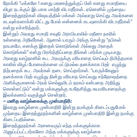
நோக்கி
“
மக்களே ! எனது மரணத்துக்குப் பின் எனது சமாதியை
விழா நடக்கும் இடமாக மாற்றி விடாதீர்கள். ஏனெனில் முந்தைய
இறைத்தூதர்கள் விஷயத்தில் மக்கள் அவ்வாறு செய்து அவர்களை
கடவுள்களாக்கி விட்டது போல் என்னைக் கடவுளாக்கி விடாதீர்கள்
”
என்று எச்சரித்தார்.
இன்றும் அவரது சமாதி சவுதி அராபியாவில் மதீனா நகரில்
உள்ளதை அறிவீர்கள். ஆனால் யாரும் அங்கு சென்று
“
நபிகள்
நாயகமே
,
எனக்கு இதைக் கொடுங்கள் அல்லது அதைக்
கொடுங்கள்
”
என்று பிரார்த்திப்பதை நீங்கள் பார்க்க முடியாது.
அவரது வாழ்நாளில் கூட அவருக்கு மரியாதை செய்யும் நிமித்தமாக
காலில் விழப் போனவர்களை மட்டுமல்ல தனக்காக பிறர் எழுந்து
நிற்பதைக் கூட அவர்கள் தடை செய்தார்கள்.
“
யாருக்கேனும்
தனக்காக பிறர் எழுந்து நின்று மரியாத செய்வது சந்தோஷத்தை
அளிக்குமானால் அவர் செல்லுமிடம் நரகம் என்பதை அறிந்து
கொள்ளட்டும்
”
என்று மக்களுக்கு உபதேசித்து சுயமரியாதைக்கு
இலக்கணம் வகுத்துச் சென்றார்.
= மனித வாழ்க்கைக்கு முன்மாதிரி:
இவரது வாழ்க்கை முன்மாதிரி இன்று நமக்குக் கிடைப்பதுபோல்
முந்தைய இறைத்தூதர்களின் வாழ்க்கை முன்மாதிரி இன்று நமக்கு
கிடைப்பதில்லை.
இறைத்தூதர்கள் அனைவரும் எந்த மக்களுக்காக
அனுப்பப்பட்டார்களோ அந்த மக்களுக்கு வாழ்க்கை