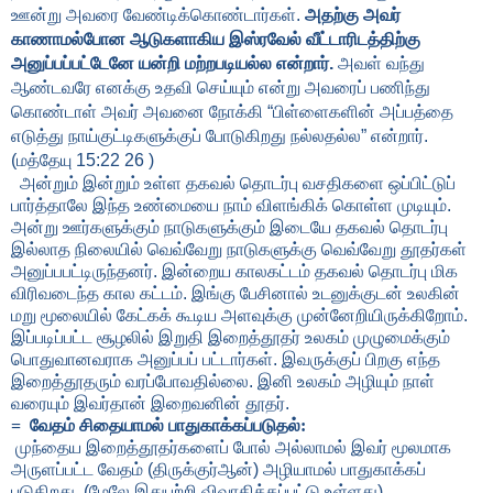
ஊன்று அவரை வேண்டிக்கொண்டார்கள்.
அதற்கு அவர்
காணாமல்போன ஆடுகளாகிய இஸ்ரவேல் வீட்டாரிடத்திற்கு
அனுப்பப்பட்டேனே யன்றி மற்றபடியல்ல என்றார்.
அவள் வந்து
ஆண்டவரே எனக்கு உதவி செய்யும் என்று அவரைப் பணிந்து
கொண்டாள் அவர் அவனை நோக்கி
“
பிள்ளைகளின் அப்பத்தை
எடுத்து நாய்குட்டிகளுக்குப் போடுகிறது நல்லதல்ல
”
என்றார்.
(மத்தேயு
15
:
22 26
)
அன்றும் இன்றும் உள்ள தகவல் தொடர்பு வசதிகளை ஒப்பிட்டுப்
பார்த்தாலே இந்த உண்மையை நாம் விளங்கிக் கொள்ள முடியும்.
அன்று ஊர்களுக்கும் நாடுகளுக்கும் இடையே தகவல் தொடர்பு
இல்லாத நிலையில் வெவ்வேறு நாடுகளுக்கு வெவ்வேறு தூதர்கள்
அனுப்பபட்டிருந்தனர். இன்றைய காலகட்டம் தகவல் தொடர்பு மிக
விரிவடைந்த கால கட்டம். இங்கு பேசினால் உடனுக்குடன் உலகின்
மறு மூலையில் கேட்கக் கூடிய அளவுக்கு முன்னேறியிருக்கிறோம்.
இப்படிப்பட்ட சூழலில் இறுதி இறைத்தூதர் உலகம் முழுமைக்கும்
பொதுவானவராக அனுப்பப் பட்டார்கள். இவருக்குப் பிறகு எந்த
இறைத்தூதரும் வரப்போவதில்லை. இனி உலகம் அழியும் நாள்
வரையும் இவர்தான் இறைவனின் தூதர்.
=
வேதம் சிதையாமல் பாதுகாக்கப்படுதல்:
முந்தைய இறைத்தூதர்களைப் போல் அல்லாமல் இவர் மூலமாக
அருளப்பட்ட வேதம் (திருக்குர்ஆன்) அழியாமல் பாதுகாக்கப்
படுகிறது. (மேலே இதுபற்றி விவாதிக்கப்பட்டு உள்ளது)