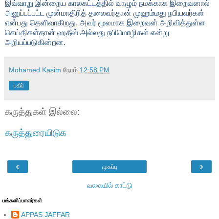
இவ்வாறு இன்றைய காலகட்டத்தில் வாழும் நமக்காக இறைவனால்
அனுப்பப்பட்ட முன்மாதிரித் தலைவர்தான் முஹம்மது நபியவர்கள்
என்பது தெளிவாகிறது. அவர் மூலமாக இறைவன் அறிவித்துள்ள
செய்திகள்தான் ஹதீஸ் அல்லது நபிமொழிகள் என்று
அறியப்படுகின்றன.
Mohamed Kasim
நேரம்
12:58 PM
பகிர்
கருத்துகள் இல்லை:
கருத்துரையிடுக
‹
›
முகப்பு
வலையில் காட்டு
பங்களிப்பாளர்கள்
APPAS JAFFAR