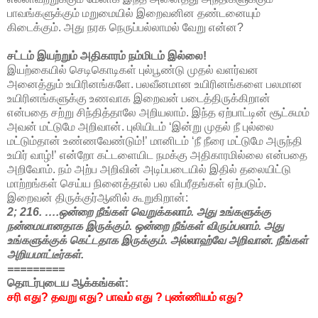
பாவங்களுக்கும் மறுமையில் இறைவனின தண்டனையும்
கிடைக்கும். அது நரக நெருப்பல்லாமல் வேறு என்ன?
சட்டம் இயற்றும் அதிகாரம் நம்மிடம் இல்லை!
இயற்கையில் செடிகொடிகள் புல்பூண்டு முதல் வளர்வன
அனைத்தும் உயிரினங்களே. பலவீனமான உயிரினங்களை பலமான
உயிரினங்களுக்கு உணவாக இறைவன் படைத்திருக்கிறான்
என்பதை சற்று சிந்தித்தாலே அறியலாம். இந்த ஏற்பாட்டின் சூட்சுமம்
அவன் மட்டுமே அறிவான். புலியிடம் ‘இன்று முதல் நீ புல்லை
மட்டும்தான் உண்ணவேண்டும்!’ மானிடம் ‘நீ நீரை மட்டுமே அருந்தி
உயிர் வாழ்!’ என்றோ கட்டளையிட நமக்கு அதிகாரமில்லை என்பதை
அறிவோம். நம் அற்ப அறிவின் அடிப்படையில் இதில் தலையிட்டு
மாற்றங்கள் செய்ய நினைத்தால் பல விபரீதங்கள் ஏற்படும்.
இறைவன் திருக்குர்ஆனில் கூறுகிறான்:
2; 216. ….ஒன்றை நீங்கள் வெறுக்கலாம். அது உங்களுக்கு
நன்மையானதாக இருக்கும். ஒன்றை நீங்கள் விரும்பலாம். அது
உங்களுக்குக் கெட்டதாக இருக்கும். அல்லாஹ்வே அறிவான். நீங்கள்
அறியமாட்டீர்கள்.
=========
தொடர்புடைய ஆக்கங்கள்:
சரி எது? தவறு எது? பாவம் எது ? புண்ணியம் எது?