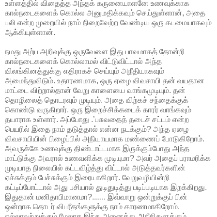
உள்ளத்தில் விதைத்த அந்தக் கருனையாளனே உணவுக்காக
கால்நடைகளைக் கொல்ல அனுமதிக்கவும் செய்துள்ளான், அதை
பலி என்ற முறையில் நாம் நிறைவேற்ற வேண்டிய ஒரு கடமையாகவும்
ஆக்கியுள்ளான்.
நமது அற்ப அறிவுக்கு ஒருவேளை இது பாவமாகத் தோன்றி
கால்நடைகளைக் கொல்லாமல் விட்டுவிட்டால் அந்த
விலங்கினத்துக்கு எதிராகச் செய்யும் அநீதியாகவும்
அமைந்துவிடும். உதாரணமாக, ஒரு ஏழை விவசாயி தன் வயதான
மாட்டை விற்றால்தான் வேறு காளையை வாங்கமுடியும். தன்
தொழிலைத் தொடரவும் முடியும். அதை விற்கச் சந்தைக்குக்
கொண்டு வருகிறார். ஒரு இறைச்சிக்கடைக் காரர் வாங்கவும்
தயாராக உள்ளார். அப்போது .’பசுவதைத் தடைச் சட்டம் என்ற
பெயரில் இதை நாம் தடுத்தால் என்ன நடக்கும்? அந்த ஏழை
விவசாயியின் பிழைப்பில் அநியாயமாக மண்ணைப் போடுகிறோம்.
அவருக்கே உணவுக்கு திண்டாட்டமாக இருக்கும்போது அந்த
மாட்டுக்கு அவரால் உணவளிக்க முடியுமா? அவர் அதைப் பராமரிக்க
முடியாத நிலையில் கட்டவிழ்த்து விட்டால் அடுத்தவர்களின்
ஏச்சுக்கும் பேச்சுக்கும் இரையாகிறார். வேறுவழியின்றி
கட்டிப்போட்டால் அது பசியால் துடிதுடித்து படிப்படியாக இறக்கிறது.
இதுதான் மனிதாபிமானமா?....... இவ்வாறு ஒன்றுக்குப் பின்
ஒன்றாக தொடர் விபரீதங்களுக்கு நாம் காரணமாகிறோம்.
எல்லாவற்றுக்கும் மேலாக இந்த அனைத்து அநீதிகளுக்கும்