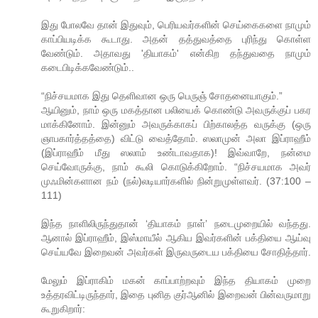
இது போலவே தான் இதுவும், பெரியவர்களின் செய்கைகளை நாமும்
காப்பியடிக்க கூடாது. அதன் தத்துவத்தை புரிந்து கொள்ள
வேண்டும். அதாவது 'தியாகம்' என்கிற தந்துவதை நாமும்
கடைபிடிக்கவேண்டும்..
“நிச்சயமாக இது தெளிவான ஒரு பெருஞ் சோதனையாகும்.”
ஆயினும், நாம் ஒரு மகத்தான பலியைக் கொண்டு அவருக்குப் பகர
மாக்கினோம். இன்னும் அவருக்காகப் பிற்காலத்த வருக்கு (ஒரு
ஞாபகார்த்தத்தை) விட்டு வைத்தோம். ஸலாமுன் அலா இப்ராஹீம்
(இப்ராஹீம் மீது ஸலாம் உண்டாவதாக)! இவ்வாறே, நன்மை
செய்வோருக்கு, நாம் கூலி கொடுக்கிறோம். “நிச்சயமாக அவர்
முஃமின்களான நம் (நல்)லடியார்களில் நின்றுமுள்ளவர். (37:100 –
111)
இந்த நாளிலிருந்துதான் ‘தியாகம் நாள்’ நடைமுறையில் வந்தது.
ஆனால் இப்ராஹீம், இஸ்மாயீல் ஆகிய இவர்களின் பக்தியை ஆய்வு
செய்யவே இறைவன் அவர்கள் இருவருடைய பக்தியை சோதித்தார்.
மேலும் இப்ராகிம் மகன் காப்பாற்றவும் இந்த தியாகம் முறை
உத்தரவிட்டிருந்தார், இதை புனித குர்ஆனில் இறைவன் பின்வருமாறு
கூறுகிறார்: