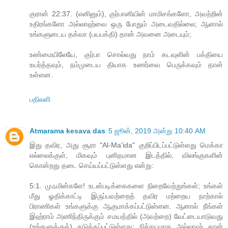
குரான் 22:37. (எனினும்), குர்பானியின் மாமிசங்களோ, அவற்றின்
உதிரங்களோ அல்லாஹ்வை ஒரு போதும் அடைவதில்லை; ஆனால்
உங்களுடைய தக்வா (பயபக்தி) தான் அவனை அடையும்;
உண்மையிலேயே, குர்பா சொல்வது நாம் கடவுளின் பக்தியை
உயர்த்தவும், நம்முடைய தியாக உணர்வை பெருக்கவும் தான்
உள்ளன.
பதிலளி
Atmarama kesava das
5 ஜூன், 2019 அன்று 10:40 AM
இது தவிர, அது சூரா "Al-Ma'ida" குறிப்பிடப்பட்டுள்ளது மெக்கா
எல்லைக்குள், மிகவும் புனிதமான இடத்தில், விலங்குகளின்
கொன்றது தடை செய்யப்பட்டுள்ளது என்று:
5:1. முஃமின்களே! உடன்படிக்கைகளை நிறைவேற்றுங்கள்; உங்கள்
மீது ஓதிக்காட்டி இருப்பவற்றைத் தவிர மற்றைய நாற்கால்
பிராணிகள் உங்களுக்கு ஆகுமாக்கப்பட்டுள்ளன. ஆனால் நீங்கள்
இஹ்ராம் அணிந்திருக்கும் சமயத்தில் (அவற்றை) வேட்டையாடுவது
(உங்களுக்குத்) தடுக்கப்பட்டுள்ளது; நிச்சயமாக அல்லாஹ் தான்