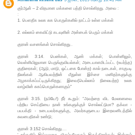
குர்ஆன் – 2 விதமான மக்களை பத்தி சொல்கிறது. அவை :
:
1. பௌதீக உலக சுக பொருள்களில் நாட்டம் உள்ள மக்கள்
2. எல்லாம் கைவிட்டு கடவுளின் அன்பைக் பெரும் மக்கள்
குரான் வசனங்கள் சொல்கிறது..
குரான் 3:14. பெண்கள், ஆண் மக்கள்; பொன்னிலும்,
வெள்ளியிலுமான பெருங்குவியல்கள்; அடையாளமிடப்பட்ட (உயர்ந்த)
குதிரைகள்; (ஆடு, மாடு, ஒட்டகை போன்ற) கால் நடைகள், சாகுபடி
நிலங்கள் ஆகியவற்றின் மீதுள்ள இச்சை மனிதர்களுக்கு
அழகாக்கப்பட்டிருக்கிறது; இவை(யெல்லாம் நிலையற்ற) உலக
வாழ்வின் சுகப்பொருள்களாகும்"
குரான் 3:15. (நபியே!) நீர் கூறும்: “அவற்றை விட மேலானவை
பற்றிய செய்தியை நான் உங்களுக்குச் சொல்லட்டுமா? தக்வா -
பயபக்தி - உடையவர்களுக்கு, அவர்களுடைய இறைவனிடத்தில்
சுவனபதிகள் உண்டு;
குரான் 3:152 சொல்கிறது....
' உங்களில் இவ்வுலகை விரும்புவோரும் இருக்கிறார்கள்; இன்னும்