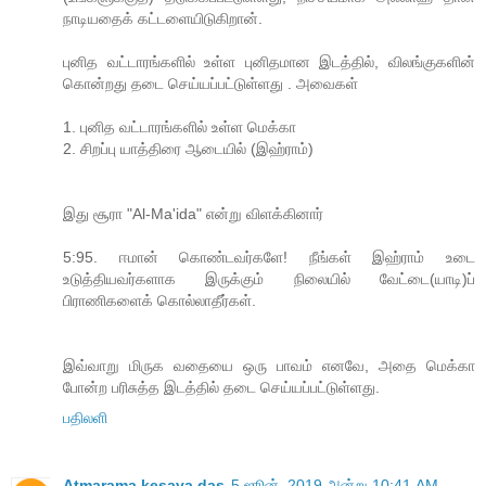
நாடியதைக் கட்டளையிடுகிறான்.
புனித வட்டாரங்களில் உள்ள புனிதமான இடத்தில், விலங்குகளின்
கொன்றது தடை செய்யப்பட்டுள்ளது . அவைகள்
1. புனித வட்டாரங்களில் உள்ள மெக்கா
2. சிறப்பு யாத்திரை ஆடையில் (இஹ்ராம்)
இது சூரா "Al-Ma'ida" என்று விளக்கினார்
5:95. ஈமான் கொண்டவர்களே! நீங்கள் இஹ்ராம் உடை
உடுத்தியவர்களாக இருக்கும் நிலையில் வேட்டை(யாடி)ப்
பிராணிகளைக் கொல்லாதீர்கள்.
இவ்வாறு மிருக வதையை ஒரு பாவம் எனவே, அதை மெக்கா
போன்ற பரிசுத்த இடத்தில் தடை செய்யப்பட்டுள்ளது.
பதிலளி
Atmarama kesava das
5 ஜூன், 2019 அன்று 10:41 AM