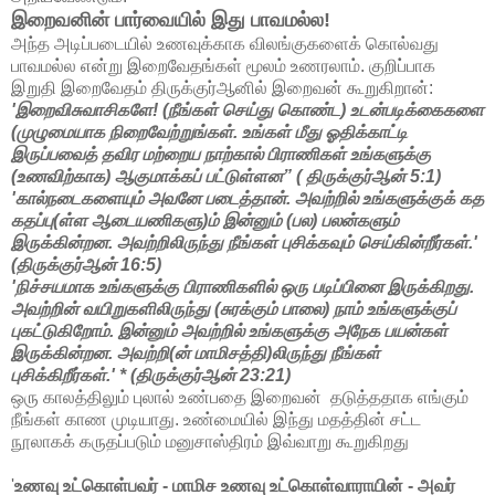
இறைவனின் பார்வையில் இது பாவமல்ல!
அந்த அடிப்படையில் உணவுக்காக விலங்குகளைக் கொல்வது
பாவமல்ல என்று இறைவேதங்கள் மூலம் உணரலாம். குறிப்பாக
இறுதி இறைவேதம் திருக்குர்ஆனில் இறைவன் கூறுகிறான்:
'இறைவிசுவாசிகளே! (நீங்கள் செய்து கொண்ட) உடன்படிக்கைகளை
(முழுமையாக நிறைவேற்றுங்கள். உங்கள் மீது ஓதிக்காட்டி
இருப்பவைத் தவிர மற்றைய நாற்கால் பிராணிகள் உங்களுக்கு
(உணவிற்காக) ஆகுமாக்கப் பட்டுள்ளன” ( திருக்குர்ஆன் 5:1)
'கால்நடைகளையும் அவனே படைத்தான். அவற்றில் உங்களுக்குக் கத
கதப்பு(ள்ள ஆடையணிகளு)ம் இன்னும் (பல) பலன்களும்
இருக்கின்றன. அவற்றிலிருந்து நீங்கள் புசிக்கவும் செய்கின்றீர்கள்.'
(திருக்குர்ஆன் 16:5)
'நிச்சயமாக உங்களுக்கு பிராணிகளில் ஒரு படிப்பினை இருக்கிறது.
அவற்றின் வயிறுகளிலிருந்து (சுரக்கும் பாலை) நாம் உங்களுக்குப்
புகட்டுகிறோம். இன்னும் அவற்றில் உங்களுக்கு அநேக பயன்கள்
இருக்கின்றன. அவற்றி(ன் மாமிசத்தி)லிருந்து நீங்கள்
புசிக்கிறீர்கள்.' * (திருக்குர்ஆன் 23:21)
ஒரு காலத்திலும் புலால் உண்பதை இறைவன் தடுத்ததாக எங்கும்
நீங்கள் காண முடியாது. உண்மையில் இந்து மதத்தின் சட்ட
நூலாகக் கருதப்படும் மனுசாஸ்திரம் இவ்வாறு கூறுகிறது
'
உணவு உட்கொள்பவர் - மாமிச உணவு உட்கொள்வாராயின் - அவர்