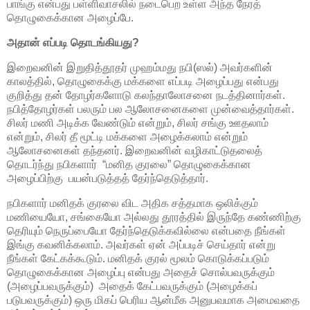
பாங்கு என்பது பள்ளிவாசலில் நடைபெற உள்ள அந்த நேரத்
தொழுகைக்கான அழைப்பே.
அதான் எப்படி தொடங்கியது?
இறைவனின் இறுதித்தூதர் முஹம்மது நபி(ஸல்) அவர்களின்
காலத்தில், தொழுகைக்கு மக்களை எப்படி அழைப்பது என்பது
குறித்து தன் தோழர்களோடு கலந்தாலோசனை நடத்தினார்கள்.
நபித்தோழர்கள் பலரும் பல ஆலோசனைகளை முன்வைத்தார்கள்.
சிலர் மணி அடிக்க வேண்டும் என்றும், சிலர் சங்கு ஊதலாம்
என்றும், சிலர் தீ மூட்டி மக்களை அழைக்கலாம் என்றும்
ஆலோசனைகள் தந்தனர். இறைவனின் வழிகாட்டுதலைத்
தொடர்ந்து நபிகளார் “மனித குரலை” தொழுகைக்கான
அழைப்பிற்கு பயன்படுத்தத் தேர்ந்தெடுத்தார்.
நபிகளார் மனிதக் குரலை விட அதிக சத்தமாக ஒலிக்கும்
மணியையோ, சங்கையோ அல்லது தூரத்தில் இருந்தே கண்ணிற்கு
தெரியும் நெருப்பையோ தேர்ந்தெடுக்கவில்லை என்பதை நீங்கள்
இங்கு கவனிக்கலாம். அவர்கள் ஏன் அப்படிச் செய்தார் என்று
நீங்கள் கேட்கக்கூடும். மனிதக் குரல் மூலம் கொடுக்கப்படும்
தொழுகைக்கான அழைப்பு என்பது அதைச் சொல்பவருக்கும்
(அழைப்பவருக்கும்) அதைக் கேட்பவருக்கும் (அழைக்கப்
படுபவருக்கும்) ஒரு மிகப் பெரிய ஆன்மீக அனுபவமாக அமைவதை