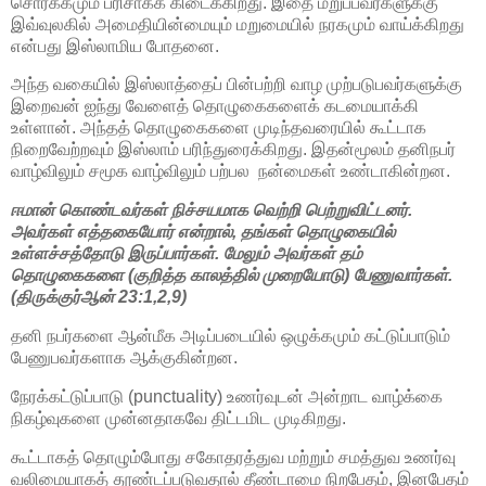
சொர்க்கமும் பரிசாகக் கிடைக்கிறது. இதை மறுப்பவர்களுக்கு
இவ்வுலகில் அமைதியின்மையும் மறுமையில் நரகமும் வாய்க்கிறது
என்பது இஸ்லாமிய போதனை.
அந்த வகையில் இஸ்லாத்தைப் பின்பற்றி வாழ முற்படுபவர்களுக்கு
இறைவன் ஐந்து வேளைத் தொழுகைகளைக் கடமையாக்கி
உள்ளான். அந்தத் தொழுகைகளை முடிந்தவரையில் கூட்டாக
நிறைவேற்றவும் இஸ்லாம் பரிந்துரைக்கிறது. இதன்மூலம் தனிநபர்
வாழ்விலும் சமூக வாழ்விலும் பற்பல நன்மைகள் உண்டாகின்றன.
ஈமான் கொண்டவர்கள் நிச்சயமாக வெற்றி பெற்றுவிட்டனர்.
அவர்கள் எத்தகையோர் என்றால், தங்கள் தொழுகையில்
உள்ளச்சத்தோடு இருப்பார்கள். மேலும் அவர்கள் தம்
தொழுகைகளை (குறித்த காலத்தில் முறையோடு) பேணுவார்கள்.
(திருக்குர்ஆன் 23:1,2,9)
தனி நபர்களை ஆன்மீக அடிப்படையில் ஒழுக்கமும் கட்டுப்பாடும்
பேணுபவர்களாக ஆக்குகின்றன.
நேரக்கட்டுப்பாடு (punctuality) உணர்வுடன் அன்றாட வாழ்க்கை
நிகழ்வுகளை முன்னதாகவே திட்டமிட முடிகிறது.
கூட்டாகத் தொழும்போது சகோதரத்துவ மற்றும் சமத்துவ உணர்வு
வலிமையாகத் தூண்டப்படுவதால் தீண்டாமை நிறபேதம், இனபேதம்