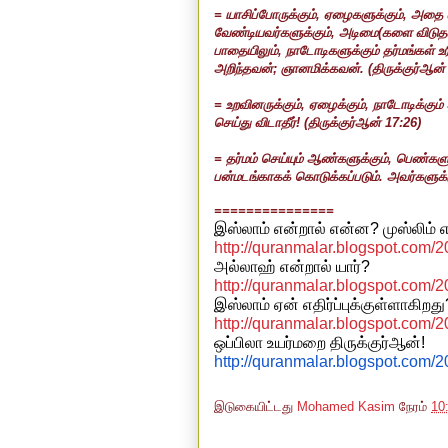
= யாசிப்போருக்கும்
,
ஏழைகளுக்கும்
,
அதை வ
வேண்டியவர்களுக்கும்
,
அடிமை(களை விடுதல
பாதையிலும்
,
நாடோடிகளுக்கும் தர்மங்கள்
அறிந்தவன்
;
ஞானமிக்கவன்.
(
திருக்குர்ஆன
= உறவினருக்கும்
,
ஏழைக்கும்
,
நாடோடிக்கும
செய்து விடாதீர்!
(
திருக்குர்ஆன்
17:26
)
= தர்மம் செய்யும் ஆண்களுக்கும்
,
பெண்களுக
பன்மடங்காகக் கொடுக்கப்படும். அவர்களுக்கு
===============
இஸ்லாம் என்றால் என்ன
?
முஸ்லிம் 
http://quranmalar.blogspot.com/
அல்லாஹ் என்றால் யார்
?
http://quranmalar.blogspot.com/2
இஸ்லாம் ஏன் எதிர்ப்புக்குள்ளாகிறது
http://quranmalar.blogspot.com/2
ஒப்பிலா
உயர்மறை
திருக்குர்ஆன்
!
http://quranmalar.blogspot.com/
இடுகையிட்டது
Mohamed Kasim
நேரம்
10