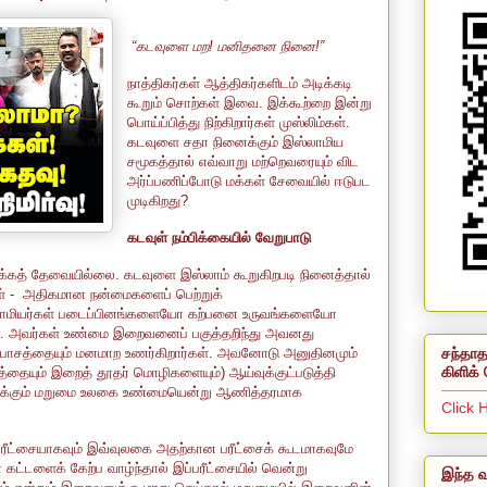
“கடவுளை மற! மனிதனை நினை!”
நாத்திகர்கள் ஆத்திகர்களிடம் அடிக்கடி
கூறும் சொற்கள் இவை. இக்கூற்றை இன்று
பொய்ப்பித்து நிற்கிறார்கள் முஸ்லிம்கள்.
கடவுளை சதா நினைக்கும் இஸ்லாமிய
சமூகத்தால் எவ்வாறு மற்றெவரையும் விட
அர்ப்பணிப்போடு மக்கள் சேவையில் ஈடுபட
முடிகிறது?
கடவுள் நம்பிக்கையில் வேறுபாடு
்கத் தேவையில்லை. கடவுளை இஸ்லாம் கூறுகிறபடி நினைத்தால்
் -
அதிகமான நன்மைகளைப் பெற்றுக்
லாமியர்கள் படைப்பினங்களையோ கற்பனை உருவங்களையோ
ை. அவர்கள் உண்மை இறைவனைப் பகுத்தறிந்து அவனது
சந்தாத
 பாசத்தையும் மனமாற உணர்கிறார்கள். அவனோடு அனுதினமும்
கிளிக் 
்தையும் இறைத் தூதர் மொழிகளையும்) ஆய்வுக்குட்படுத்தி
களிக்கும் மறுமை உலகை உண்மையென்று ஆணித்தரமாக
Click 
பரீட்சையாகவும் இவ்வுலகை அதற்கான பரீட்சைக் கூடமாகவுமே
 கட்டளைக் கேற்ப வாழ்ந்தால் இப்பரீட்சையில் வென்று
இந்த வ