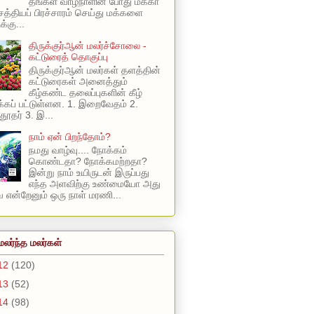
தங்கள் வாழ்நாளின் போது மக்கா
 சத்தியப் பிரச்சாரம் செய்து மக்களை
க்கு...
திருக்குர்ஆன் மலர்ச்சோலை -
கட்டுரைத் தொகுப்பு
திருக்குர்ஆன் மலர்கள் தளத்தின்
கட்டுரைகள் அனைத்தும்
கீழ்கண்ட தலைப்புகளின் கீழ்
கப் பட்டுள்ளன. 1. இறைவேதம் 2.
ூதர் 3. இ...
நாம் ஏன் பிறந்தோம்?
நமது வாழ்வு.... நோக்கம்
கொண்டதா? நோக்கமற்றதா?
இன்று நாம் உயிருடன் இருப்பது
எந்த அளவிற்கு உண்மையோ அது
என்றேனும் ஒரு நாள் மரணி...
மலர்ந்த மலர்கள்
12
(120)
13
(52)
14
(98)