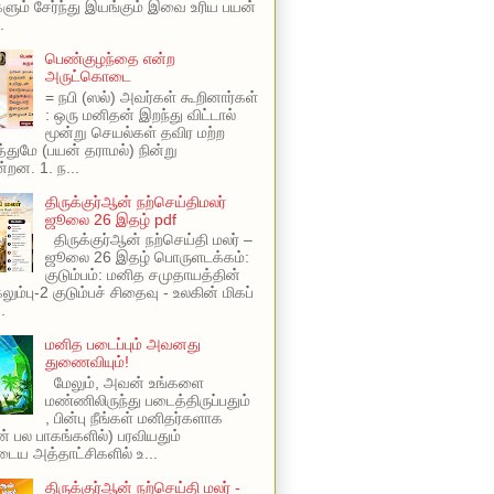
ளும் சேர்ந்து இயங்கும் இவை உரிய பயன்
.
பெண்குழந்தை என்ற
அருட்கொடை
= நபி (ஸல்) அவர்கள் கூறினார்கள்
: ஒரு மனிதன் இறந்து விட்டால்
மூன்று செயல்கள் தவிர மற்ற
ுமே (பயன் தராமல்) நின்று
்றன. 1. ந...
திருக்குர்ஆன் நற்செய்திமலர்
ஜூலை 26 இதழ் pdf
திருக்குர்ஆன் நற்செய்தி மலர் –
ஜூலை 26 இதழ் பொருளடக்கம்:
குடும்பம்: மனித சமுதாயத்தின்
ும்பு-2 குடும்பச் சிதைவு - உலகின் மிகப்
.
மனித படைப்பும் அவனது
துணைவியும்!
மேலும், அவன் உங்களை
மண்ணிலிருந்து படைத்திருப்பதும்
, பின்பு நீங்கள் மனிதர்களாக
ின் பல பாகங்களில்) பரவியதும்
ய அத்தாட்சிகளில் உ...
திருக்குர்ஆன் நற்செய்தி மலர் -