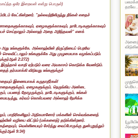
பலமக்க
ிவாய்ந்த ஒரே இறைவன் என்று பொருள்)
தரவே..
ிடம் கேட்கின்றனர். "நல்லவற்றிலிருந்து நீங்கள் எதைச்
ாதைகளுக்காகவும்
,
ஏழைகளுக்காகவும்
,
நாடோடிகளுக்காகவும்
யைச் செய்தாலும் அல்லாஹ் அதை அறிந்தவன்
''
எனக்
அனைத்த
விடுகின
ம் அது உங்களுக்கே. அல்லாஹ்வின் திருப்தியைப் பெறவே
தைச் செலவிட்டாலும் உங்களுக்கே அது முழுமையாக வழங்கப்படும்.
ுக்குர்ஆன்
2:272
)
இருந்தால் வசதி ஏற்படும் வரை அவகாசம் கொடுக்க வேண்டும்.
ைத் தர்மமாக்கி விடுவது உங்களுக்குச்
தையும் இணையாகக் கருதாதீர்கள்!
முதுகெல
பெரிய..
தைகளுக்கும்
,
ஏழைகளுக்கும்
,
நெருங்கிய அண்டை
ும்
,
பயணத் தோழருக்கும்
,
நாடோடிகளுக்கும்
,
உங்கள்
மையடித்து
,
கர்வம் கொள்பவரை அல்லாஹ் நேசிக்க
ும்
,
பாதிரிகளிலும் அதிகமானோர் மக்களின் செல்வங்களைத்
வின் வழியை விட்டும் (மக்களைத்) தடுக்கின்றனர்.
(பூமிய
கத்தையும்
,
வெள்ளியையும் சேர்த்து வைப்போருக்கு துன்புறுத்தும்
அவனுடை
க்குர்ஆன்
9:34
)