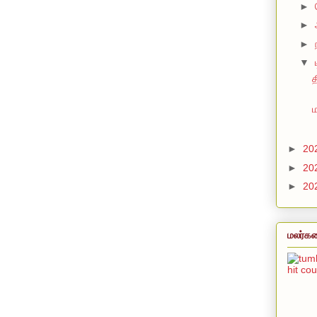
►
►
►
▼
த
►
20
►
20
►
20
மலர்கள
hit co