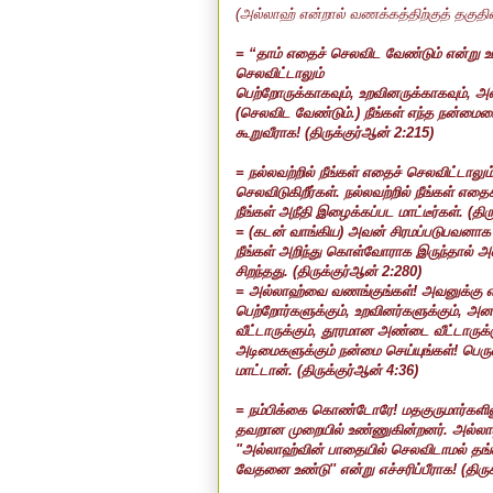
(அல்லாஹ் என்றால் வணக்கத்திற்குத் தகுத
= “தாம் எதைச் செலவிட வேண்டும் என்று உம்ம
செலவிட்டாலும்
பெற்றோருக்காகவும்
,
உறவினருக்காகவும்
,
அன
(செலவிட வேண்டும்.) நீங்கள் எந்த நன்மை
கூறுவீராக!
(
திருக்குர்ஆன்
2:215
)
= நல்லவற்றில் நீங்கள் எதைச் செலவிட்டாலு
செலவிடுகிறீர்கள். நல்லவற்றில் நீங்கள் எ
நீங்கள் அநீதி இழைக்கப்பட மாட்டீர்கள்.
(
திர
=
(
கடன் வாங்கிய) அவன் சிரமப்படுபவனாக 
நீங்கள் அறிந்து கொள்வோராக இருந்தால் அத
சிறந்தது.
(
திருக்குர்ஆன்
2:280
)
=
அல்லாஹ்வை வணங்குங்கள்! அவனுக்கு எ
பெற்றோர்களுக்கும்
,
உறவினர்களுக்கும்
,
அனா
வீட்டாருக்கும்
,
தூரமான அண்டை வீட்டாருக்க
அடிமைகளுக்கும் நன்மை செய்யுங்கள்! பெரு
மாட்டான்.
(
திருக்குர்ஆன்
4:36
)
= நம்பிக்கை கொண்டோரே! மதகுருமார்களில
தவறான முறையில் உண்ணுகின்றனர். அல்லாஹ்
"அல்லாஹ்வின் பாதையில் செலவிடாமல் தங்
வேதனை உண்டு
''
என்று எச்சரிப்பீராக!
(
திரு