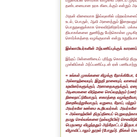
மறுமையில் சொர்க்க வாழ்வை அடைய முடியு
தண்டனையான நரக கிடைக்கும் என்றும் அவர்க
அதன் விளைவாக இவ்வுலகில் மற்றவர்களைப
உடல், பொருள், ஆவி அனைத்தும் இறைவனுக
பொதுநலனுக்காக செலவிடுகிறார்கள். மக்க
தியாகங்களை துணிந்து மேற்கொள்ள முடிக
சொர்க்கத்தை வழங்குவான் என்று உறுதியாக 
இஸ்லாமியர்களின் அற்பணிப்புக்குக் காரண
இந்தப் பின்னணியைப் புரிந்து கொண்டு திர
முஸ்லிம்கள் அர்ப்பணிப்புடன் ஏன் பணியாற்
= உங்கள் முகங்களை கிழக்கு நோக்கியோ
,
அல்லாஹ்வையும்
,
இறுதி நாளையும்
,
வானவர்
உறவினர்களுக்கும்
,
அனாதைகளுக்கும்
,
ஏழை
அடிமைகளை விடுதலை செய்வதற்கும் (மன) வ
நிலைநாட்டுவோரும்
,
ஸகாத்தை வழங்குவோர
நிறைவேற்றுவோரும்
,
வறுமை
,
நோய்
,
மற்றும
அவர்களே உண்மை கூறியவர்கள். அவர்களே
= அல்லாஹ்வின் திருப்தியைப் பெறுவதற்காக
தமது செல்வங்களை (நல்வழியில்) செலவிட
பெருமழை விழுந்ததும் அத்தோட்டம் இருமட
விழாவிட்டாலும் தூறல் (போதும்). நீங்கள் ச