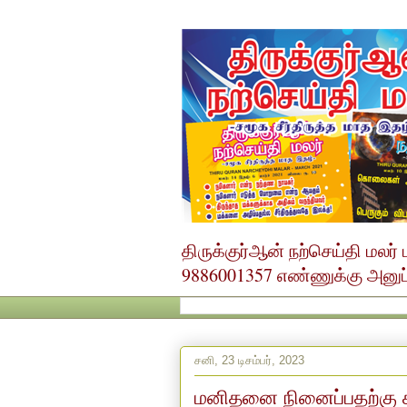
திருக்குர்ஆன் நற்செய்தி மல
9886001357 எண்ணுக்கு அனுப்ப
சனி, 23 டிசம்பர், 2023
மனிதனை நினைப்பதற்கு 