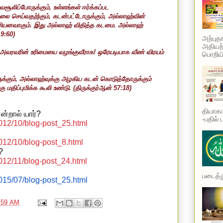
சூலிப்போருக்கும்
,
உள்ளங்கள் ஈர்க்கப்பட
ை செய்வதற்)கும்
,
கடன்பட்டோருக்கும்
,
அல்லாஹ்வின்
 உரியனவாகும். இது அல்லாஹ் விதித்த கடமை. அல்லாஹ்
்
9:60
)
அற்புத
அதியற்
் அவரவரின் உரிமையை வழங்குவீராக! ஒரேயடியாக வீண் விரயம்
பொறியி
்கும்
,
அல்லாஹ்வுக்கு அழகிய கடன் கொடுத்தோருக்கும்
 மதிப்புமிக்க கூலி உண்டு.
(
திருக்குர்ஆன்
57:18
)
தியாகம
என்றால் யார்
?
-பதில் 
2012/10/blog-post_25.html
012/10/blog-post_8.html
?
012/11/blog-post_24.html
படைத்து
2015/07/blog-post_25.html
:59 AM