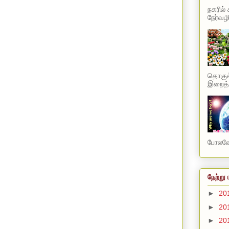
நகரில்
நேர்வழி
தொகுக்
இறைத்த
போலவே 
நேற்று 
►
20
►
20
►
20