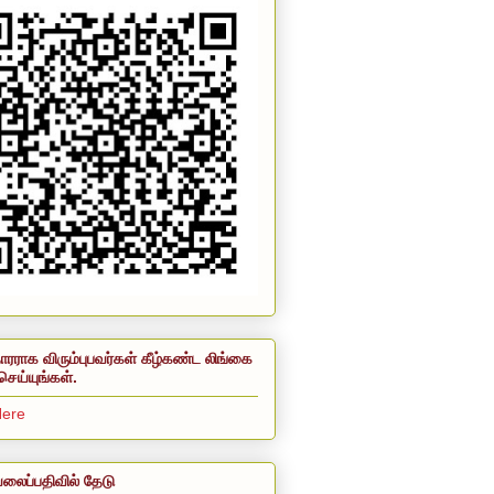
ாரராக விரும்புபவர்கள் கீழ்கண்ட லிங்கை
செய்யுங்கள்.
Here
லைப்பதிவில் தேடு