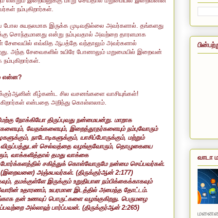
ம் என்றும் இறைவனுக்கு மாறு செய்தால் மறுமையில் இறைவனின்
ள் நம்புகிறார்கள்.
் போல சுயநலமாக இருக்க முடிவதில்லை அவர்களால். தங்களது
்கு சொந்தமானது என்று நம்புவதால் அவற்றை தாரளமாக
ள் சேவையில் எவ்வித ஆபத்தே வந்தாலும் அவர்களால்
பின்பற்
ிறது. அந்த சேவைகளில் உயிரே போனாலும் மறுமையில் இறைவன்
நம்புகிறார்கள்.
ம் என்ன?
ுக்குர்ஆனின் கீழ்கண்ட சில வசனங்களை வாசியுங்கள்!
றுகிறார்கள் என்பதை அறிந்து கொள்ளலாம்.
மேற்கு நோக்கியோ திருப்புவது நன்மையன்று. மாறாக
களையும்
,
வேதங்களையும்
,
இறைத்தூதர்களையும் நம்புவோரும்
களுக்கும்
,
நாடோடிகளுக்கும்
,
யாசிப்போருக்கும்
,
மற்றும்
ிருப்பத்துடன் செல்வத்தை வழங்குவோரும்
,
தொழுகையை
ும்
,
வாக்களித்தால் தமது வாக்கை
வாடா ம
் போர்க்களத்தில் சகித்துக் கொள்வோருமே நன்மை செய்பவர்கள்.
 (இறைவனை) அஞ்சுபவர்கள்.
(
திருக்குர்ஆன்
2:177
)
வும்
,
தமக்குள்ளே இருக்கும் உறுதியான நம்பிக்கைக்காகவும்
ுவோரின் உதாரணம்
,
உயரமான இடத்தில் அமைந்த தோட்டம்.
ங்காக தன் உணவுப் பொருட்களை வழங்குகிறது. பெருமழை
ெய்பவற்றை அல்லாஹ் பார்ப்பவன்.
(
திருக்குர்ஆன்
2:265
)
மனையை