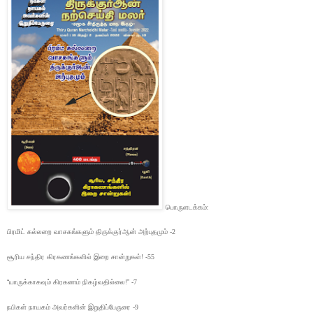
பொருளடக்கம்:
பிரமிட் கல்லறை வாசகங்களும் திருக்குர்ஆன் அற்புதமும் -2
சூரிய சந்திர கிரகணங்களில் இறை சான்றுகள்! -55
“
யாருக்காகவும் கிரகணம் நிகழ்வதில்லை!
” -
7
நபிகள் நாயகம் அவர்களின் இறுதிப்பேருரை -9