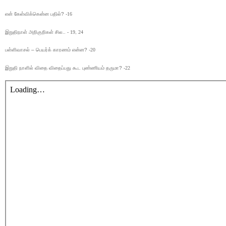
என் கேள்விக்கென்ன பதில்
? -
16
இறுதிநாள் அறிகுறிகள் சில.. - 19
,
24
பள்ளிவாசல்
–
பெயர்க் காரணம் என்ன
? -
20
இறுதி நாளில் விதை விதைப்பது கூட புண்ணியம் தருமா
? -
22