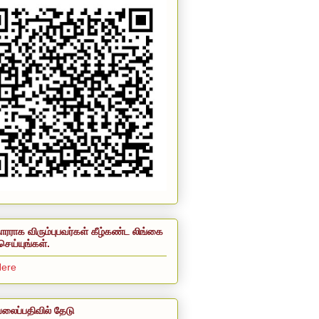
ாரராக விரும்புபவர்கள் கீழ்கண்ட லிங்கை
செய்யுங்கள்.
Here
லைப்பதிவில் தேடு