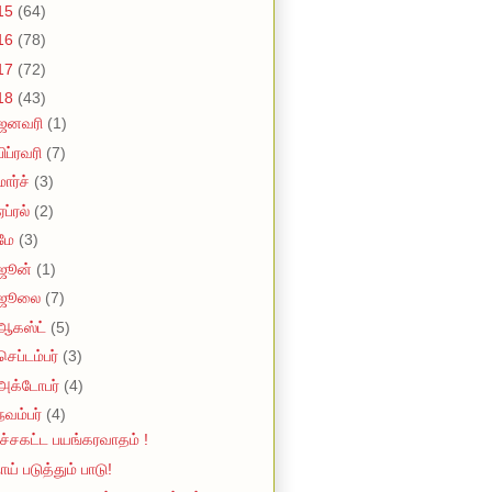
15
(64)
16
(78)
17
(72)
18
(43)
ஜனவரி
(1)
பிப்ரவரி
(7)
மார்ச்
(3)
ஏப்ரல்
(2)
மே
(3)
ஜூன்
(1)
ஜூலை
(7)
ஆகஸ்ட்
(5)
செப்டம்பர்
(3)
அக்டோபர்
(4)
நவம்பர்
(4)
ச்சகட்ட பயங்கரவாதம் !
ாய் படுத்தும் பாடு!