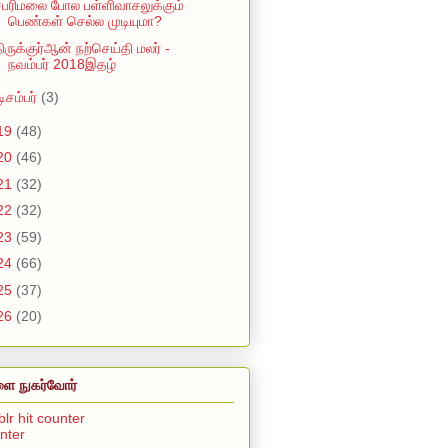
பரிமலை போல பள்ளிவாசலுக்கும்
பெண்கள் செல்ல முடியுமா?
ிருக்குர்ஆன் நற்செய்தி மலர் -
நவம்பர் 2018இதழ்
டிசம்பர்
(3)
19
(48)
20
(46)
21
(32)
22
(32)
23
(59)
24
(66)
25
(37)
26
(20)
ை நுகர்வோர்
unter