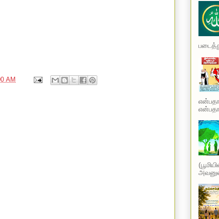
படைத்து
00 AM
என்பத
என்பதாக
(பூமிய
அவனுடை