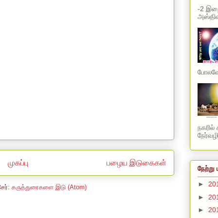
-2 இறை
அஸ்திவ
போலவே 
நகரில்
நேர்வழி
முகப்பு
பழைய இடுகைகள்
நேற்று 
►
20
சேர்:
கருத்துரைகளை இடு (Atom)
►
20
►
20