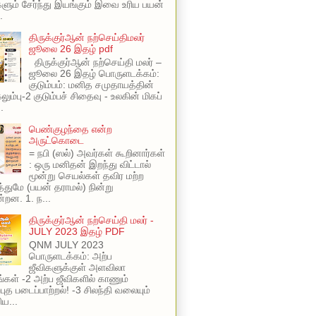
ளும் சேர்ந்து இயங்கும் இவை உரிய பயன்
.
திருக்குர்ஆன் நற்செய்திமலர்
ஜூலை 26 இதழ் pdf
திருக்குர்ஆன் நற்செய்தி மலர் –
ஜூலை 26 இதழ் பொருளடக்கம்:
குடும்பம்: மனித சமுதாயத்தின்
ும்பு-2 குடும்பச் சிதைவு - உலகின் மிகப்
.
பெண்குழந்தை என்ற
அருட்கொடை
= நபி (ஸல்) அவர்கள் கூறினார்கள்
: ஒரு மனிதன் இறந்து விட்டால்
மூன்று செயல்கள் தவிர மற்ற
ுமே (பயன் தராமல்) நின்று
்றன. 1. ந...
திருக்குர்ஆன் நற்செய்தி மலர் -
JULY 2023 இதழ் PDF
QNM JULY 2023
பொருளடக்கம்: அற்ப
ஜீவிகளுக்குள் அளவிலா
ங்கள் -2 அற்ப ஜீவிகளில் காணும்
புத படைப்பாற்றல்! -3 சிலந்தி வலையும்
ய...