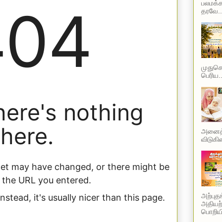
பலமக்க
தரவே..
முதுகெல
பெரிய..
அனைத்த
விடுகின
அற்புத
அதியற்
பொறியி