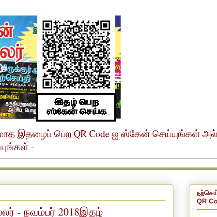
ர் மாத இதழைப் பெற QR Code ஐ ஸ்கேன் செய்யுங்கள் அ
ுங்கள் -
நற்செய
QR Co
மலர் - நவம்பர் 2018இதழ்