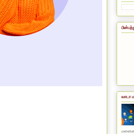
பின்பற்
வாடா ம
மனையை