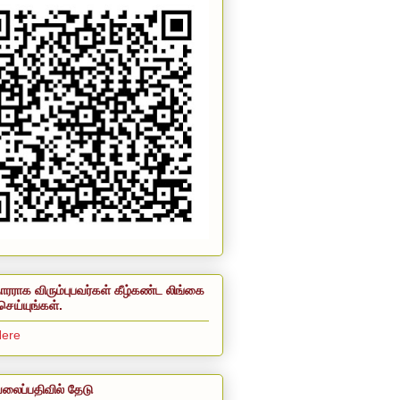
ாரராக விரும்புபவர்கள் கீழ்கண்ட லிங்கை
செய்யுங்கள்.
Here
லைப்பதிவில் தேடு