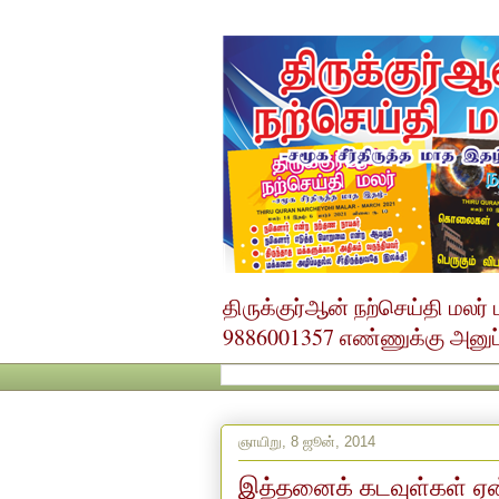
திருக்குர்ஆன் நற்செய்தி மல
9886001357 எண்ணுக்கு அனுப்ப
ஞாயிறு, 8 ஜூன், 2014
இத்தனைக் கடவுள்கள் ஏன்