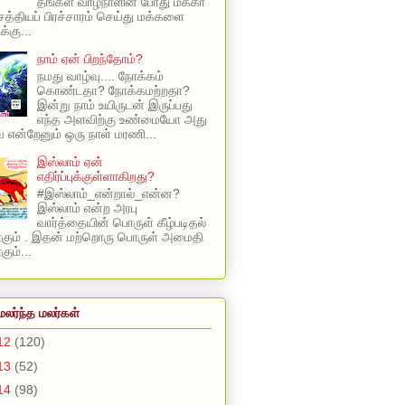
தங்கள் வாழ்நாளின் போது மக்கா
 சத்தியப் பிரச்சாரம் செய்து மக்களை
க்கு...
நாம் ஏன் பிறந்தோம்?
நமது வாழ்வு.... நோக்கம்
கொண்டதா? நோக்கமற்றதா?
இன்று நாம் உயிருடன் இருப்பது
எந்த அளவிற்கு உண்மையோ அது
என்றேனும் ஒரு நாள் மரணி...
இஸ்லாம் ஏன்
எதிர்ப்புக்குள்ளாகிறது?
#இஸ்லாம்_என்றால்_என்ன?
இஸ்லாம் என்ற அரபு
வார்த்தையின் பொருள் கீழ்படிதல்
ாகும் . இதன் மற்றொரு பொருள் அமைதி
ும்...
மலர்ந்த மலர்கள்
12
(120)
13
(52)
14
(98)