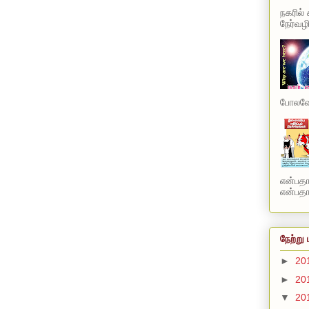
நகரில்
நேர்வழி
போலவே 
என்பத
என்பதாக
நேற்று 
►
20
►
20
▼
20