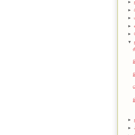
►
►
►
►
►
▼
த
இ
►
►