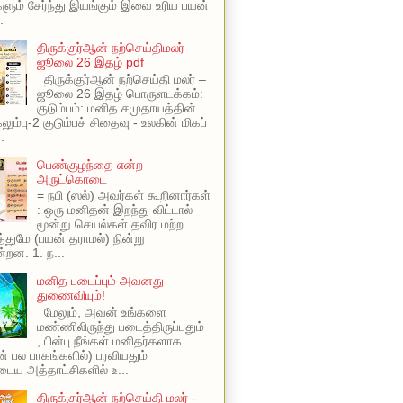
ளும் சேர்ந்து இயங்கும் இவை உரிய பயன்
.
திருக்குர்ஆன் நற்செய்திமலர்
ஜூலை 26 இதழ் pdf
திருக்குர்ஆன் நற்செய்தி மலர் –
ஜூலை 26 இதழ் பொருளடக்கம்:
குடும்பம்: மனித சமுதாயத்தின்
ும்பு-2 குடும்பச் சிதைவு - உலகின் மிகப்
.
பெண்குழந்தை என்ற
அருட்கொடை
= நபி (ஸல்) அவர்கள் கூறினார்கள்
: ஒரு மனிதன் இறந்து விட்டால்
மூன்று செயல்கள் தவிர மற்ற
ுமே (பயன் தராமல்) நின்று
்றன. 1. ந...
மனித படைப்பும் அவனது
துணைவியும்!
மேலும், அவன் உங்களை
மண்ணிலிருந்து படைத்திருப்பதும்
, பின்பு நீங்கள் மனிதர்களாக
ின் பல பாகங்களில்) பரவியதும்
ய அத்தாட்சிகளில் உ...
திருக்குர்ஆன் நற்செய்தி மலர் -