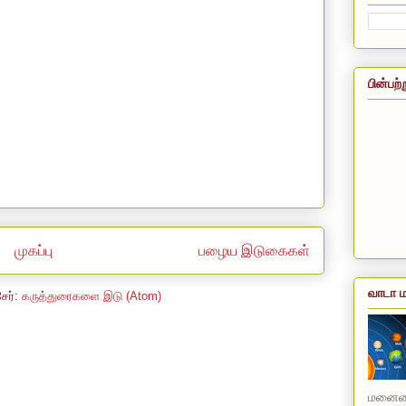
பின்பற்
முகப்பு
பழைய இடுகைகள்
வாடா ம
சேர்:
கருத்துரைகளை இடு (Atom)
மனையை