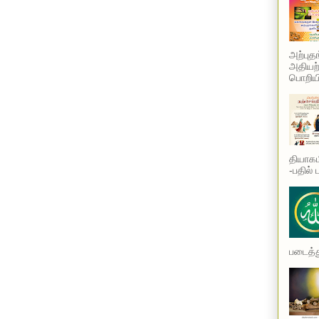
அற்புத
அதியற்
பொறியி
தியாகம
-பதில் 
படைத்து