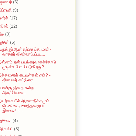
ஜனவரி
(6)
பிப்ரவரி
(9)
மார்ச்
(17)
ஏப்ரல்
(12)
மே
(9)
ஜூன்
(5)
ிருக்குர்ஆன் நற்செய்தி மலர் -
வாசகர் விண்ணப்பப்பட...
இஸ்லாம் ஏன் பயங்கரவாதத்தோடு
முடிச்சு போடப்படுகிறது?
த்தனைக் கடவுள்கள் ஏன்? -
தினமலர் கட்டுரை
பெண்குழந்தை என்ற
அருட்கொடை
இயற்கையில் ஆணாதிக்கமும்
பெண்ணடிமைத்தனமும்
இல்லை! -...
ஜூலை
(4)
ஆகஸ்ட்
(5)