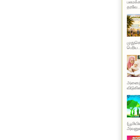
பலமக்க
தரவே..
முதுகெல
பெரிய..
அனைத்த
விடுகின
(பூமிய
அவனுடை