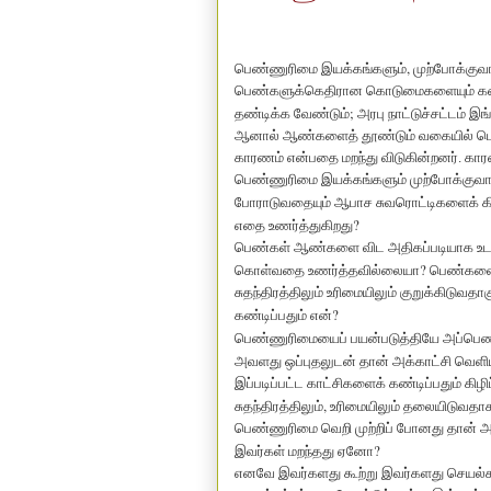
,
பெண்ணுரிமை இயக்கங்களும்
முற்போக்குவா
பெண்களுக்கெதிரான கொடுமைகளையும் கண்ட
;
தண்டிக்க வேண்டும்
அரபு நாட்டுச்சட்டம் இங
ஆனால் ஆண்களைத் தூண்டும் வகையில் பெண்
காரணம் என்பதை மறந்து விடுகின்றனர். காரண
பெண்ணுரிமை இயக்கங்களும் முற்போக்குவாதி
போராடுவதையும் ஆபாச சுவரொட்டிகளைக் கி
?
எதை உணர்த்துகிறது
பெண்கள் ஆண்களை விட அதிகப்படியாக உடல
?
கொள்வதை உணர்த்தவில்லையா
பெண்களை 
சுதந்திரத்திலும் உரிமையிலும் குறுக்கிடுவத
?
கண்டிப்பதும் என்
பெண்ணுரிமையைப் பயன்படுத்தியே அப்பெண் (
அவளது ஒப்புதலுடன் தான் அக்காட்சி வெளிய
இப்படிப்பட்ட காட்சிகளைக் கண்டிப்பதும் கிழ
,
சுதந்திரத்திலும்
உரிமையிலும் தலையிடுவதா
பெண்ணுரிமை வெறி முற்றிப் போனது தான் அ
?
இவர்கள் மறந்தது ஏனோ
எனவே இவர்களது கூற்று இவர்களது செயல்