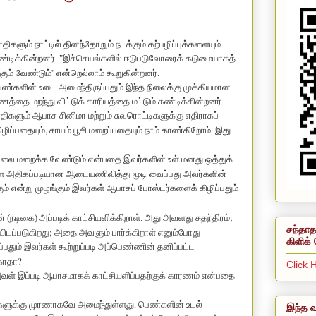
திகளும் நாட்டில் தினந்தோறும் நடக்கும் கற்பழிப்புக்களையும்
ிக்கின்றனர். "இச்செயல்களில் ஈடுபடுவோரைக் கடுமையாகத்
''
்கும் வேண்டும்
என்றெல்லாம் கூறுகின்றனர்.
களின் உடை அமைந்திருப்பதும் இந்த நிலைக்கு முக்கியமான
த்தை மறந்து விட்டுக் காரியத்தை மட்டும் கண்டிக்கின்றனர்.
களும் ஆபாச சினிமா மற்றும் சுவரொட்டிகளுக்கு எதிராகப்
,
ழிப்பதையும்
சாயம் பூசி மறைப்பதையும் நாம் காண்கிறோம். இது
ை மறைக்க வேண்டும் என்பதை இவர்களின் உள் மனது ஒத்துக்
அதிகப்படியான ஆடையணிவித்து மூடி வைப்பது அவர்களின்
ாகும் என்று முழங்கும் இவர்கள் ஆபாசப் போஸ்டர்களைக் கிழிப்பதும்
;
நடிகை) அப்படிக் காட்சியளிக்கிறாள். அது அவளது சுதந்திரம்
சந்தாத
;
ிடப்படுகிறது
அதை அவளும் பார்க்கிறாள் எனும்போது
கிளிக் 
ிப்பதும் இவர்கள் கூற்றுப்படி அப்பெண்ணின் தனிப்பட்ட
?
காதா
Click 
வள் இப்படி ஆபாசமாகக் காட்சியளிப்பதற்குக் காரணம் என்பதை
களுக்கு முரணாகவே அமைந்துள்ளது. பெண்களின் உடல்
இந்த வ