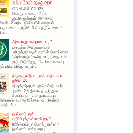
JULY 2023 இதழ் PDF
QNM JULY 2023
பொருளடக்கம்: அற்ப
ஜீவிகளுக்குள் அளவிலா
ங்கள் -2 அற்ப ஜீவிகளில் காணும்
புத படைப்பாற்றல்! -3 சிலந்தி வலையும்
ய...
அல்லாஹ் என்றால் யார்?
படைத்த இறைவனைத்
திருக்குர்ஆன் அரபிச் சொல்லான
‘ அல்லாஹ் ’ என்ற வார்த்தையால்
குறிப்பிடுகிறது. அகில உலகையும்
ப் பரிபாலித்து வரும் ...
திருக்குர்ஆன் நற்செய்தி மலர்-
ஜூன் 26
திருக்குர்ஆன் நற்செய்தி மலர்-
ஜூன் 26 தியாகத் திருநாள்
சிறப்பிதழ் பொருளடக்கம்
ில்லாமல் உயர்வு இல்லை!-2 கேள்வி
பகுதி -3 ம...
இஸ்லாம் ஏன்
எதிர்ப்புக்குள்ளாகிறது?
#இஸ்லாம்_என்றால்_என்ன?
இஸ்லாம் என்ற அரபு