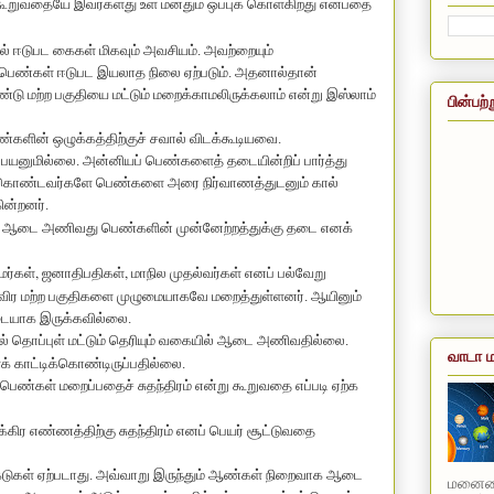
 கூறுவதையே இவர்களது உள் மனதும் ஒப்புக் கொள்கிறது என்பதை
் ஈடுபட கைகள் மிகவும் அவசியம். அவற்றையும்
் பெண்கள் ஈடுபட இயலாத நிலை ஏற்படும். அதனால்தான்
 மற்ற பகுதியை மட்டும் மறைக்காமலிருக்கலாம் என்று இஸ்லாம்
பின்பற்
்களின் ஒழுக்கத்திற்குச் சவால் விடக்கூடியவை.
் பயனுமில்லை. அன்னியப் பெண்களைத் தடையின்றிப் பார்த்து
ை கொண்டவர்களே பெண்களை அரை நிர்வாணத்துடனும் கால்
ன்றனர்.
ில் ஆடை அணிவது பெண்களின் முன்னேற்றத்துக்கு தடை எனக்
,
,
மர்கள்
ஜனாதிபதிகள்
மாநில முதல்வர்கள் எனப் பல்வேறு
ிர மற்ற பகுதிகளை முழுமையாகவே மறைத்துள்ளனர். ஆயினும்
டையாக இருக்கவில்லை.
ல் தொப்புள் மட்டும் தெரியும் வகையில் ஆடை அணிவதில்லை.
வாடா ம
் காட்டிக்கொண்டிருப்பதில்லை.
கள் மறைப்பதைச் சுதந்திரம் என்று கூறுவதை எப்படி ஏற்க
வக்கிர எண்ணத்திற்கு சுதந்திரம் எனப் பெயர் சூட்டுவதை
ுகள் ஏற்படாது. அவ்வாறு இருந்தும் ஆண்கள் நிறைவாக ஆடை
மனையை