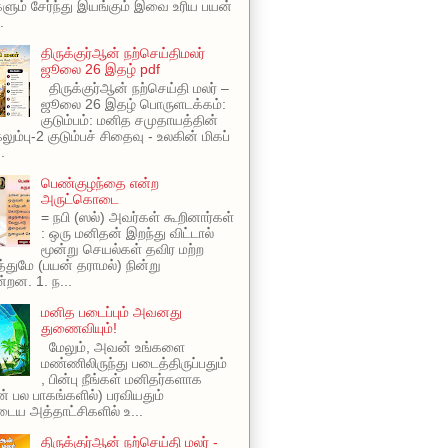
ளும் சேர்ந்து இயங்கும் இவை உரிய பயன்
.
திருக்குர்ஆன் நற்செய்திமலர்
ஜூலை 26 இதழ் pdf
திருக்குர்ஆன் நற்செய்தி மலர் –
ஜூலை 26 இதழ் பொருளடக்கம்:
குடும்பம்: மனித சமுதாயத்தின்
ும்பு-2 குடும்பச் சிதைவு - உலகின் மிகப்
.
பெண்குழந்தை என்ற
அருட்கொடை
= நபி (ஸல்) அவர்கள் கூறினார்கள்
: ஒரு மனிதன் இறந்து விட்டால்
மூன்று செயல்கள் தவிர மற்ற
ுமே (பயன் தராமல்) நின்று
்றன. 1. ந...
மனித படைப்பும் அவனது
துணைவியும்!
மேலும், அவன் உங்களை
மண்ணிலிருந்து படைத்திருப்பதும்
, பின்பு நீங்கள் மனிதர்களாக
ின் பல பாகங்களில்) பரவியதும்
ய அத்தாட்சிகளில் உ...
திருக்குர்ஆன் நற்செய்தி மலர் -