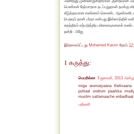
அணிந்து முன்னேறுகிறார்கள். குறைவான அ
பெண்கள் நேர்மாறாக நடப்பதுதான் நமக்கு வி
கீழ்த்தரமான எண்ணம் கொண்ட ஆண்களிடமிர
பெறவும் தான் பர்தா என்பது இஸ்லாத்தில் வ
சுதந்திரம் ஏற்படுத்திய விளைவுகளைக் கண்ட 
நன்றி : பிஜே.
இடுகையிட்டது
Mohamed Kasim
நேரம்
12
1 கருத்து:
பெயரில்லா
3 ஜனவரி, 2013 அன்ற
miga arumaiyaana thelivaana 
pottaal ondrum paarkka mudi
muslim sattamaache enbadhaal e
பதிலளி