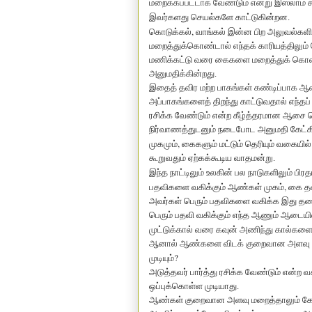
மறைக்கப்பட்டாக வேண்டும் என்று இஸ்லாம்
இவர்களது செயல்களே காட்டுகின்றன.
,
கொடுக்கல்
வாங்கல் இன்ன பிற அலுவல்களில
மறைத்துக்கொண்டால் எந்தக் காரியத்திலும
மணிக்கட்டு வரை கைகளை மறைத்துக் கொண்டு
அனுமதிக்கின்றது.
இதைத் தவிர மற்ற பாகங்கள் கண்டிப்பாக ஆண
அப்பாகங்களைத் திறந்து காட்டுவதால் எந்தப
ரசிக்க வேண்டும் என்ற கீழ்த்தரமான ஆச
நிர்வாணத்துடனும் நடைபோட அனுமதி கேட்கி
,
முகமும்
கைகளும் மட்டும் தெரியும் வகைய
கூறுவதும் ஏற்கக்கூடிய வாதமன்று.
இந்த நாட்டிலும் உலகின் பல நாடுகளிலும் பிரத
,
பதவிகளை வகிக்கும் ஆண்கள் முகம்
கை தவ
அவர்கள் பெரும் பதவிகளை வகிக்க இது த
பெரும் பதவி வகிக்கும் எந்த ஆணும் ஆடையி
முட்டுக்கால் வரை கவுன் அணிந்து கால்களைக
ஆனால் ஆண்களை விடக் குறைவான அளவு பெண்
?
முடியும்
அடுத்தவர் பார்த்து ரசிக்க வேண்டும் என்ற 
ஒப்புக்கொள்ள முடியாது.
ஆண்கள் குறைவான அளவு மறைத்தாலும் கேட