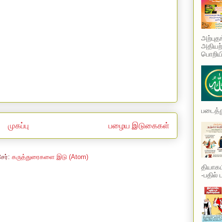
அற்புத
அதியற்
பொறியி
படைத்து
முகப்பு
பழைய இடுகைகள்
சேர்:
கருத்துரைகளை இடு (Atom)
தியாகம
-பதில் 