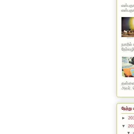
என்பத
என்பதாக
நகரில்
நேர்வழி
தன்னை
அவர். ப
நேற்று 
►
20
▼
20
▼