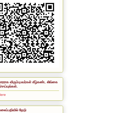
ாரராக விரும்புபவர்கள் கீழ்கண்ட லிங்கை
செய்யுங்கள்.
Here
லைப்பதிவில் தேடு