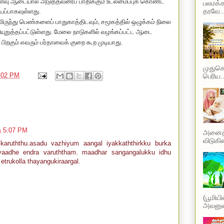
ளவு ஆடையால் அடுத்தவரைப் பாதிக்கும் உடலமைப்புக் கொண்ட
பலமக்க
தரவே..
யப்பாகவுள்ளது.
,
ுந்து பெண்களைப் பாதுகாத்திடவும்
சமூகத்தில் ஒழுக்கம் நிலை
லியுறுத்தப்பட்டுள்ளது. மேலை நாடுகளில் வழங்கப்பட்ட ஆடை
பிறகும் எவரும் பர்தாவைக் குறை கூற முடியாது.
முதுகெல
:02 PM
பெரிய..
ு 5:07 PM
அனைத்த
விடுகின
karuththu.asadu vazhiyum aangal iyakkaththirkku burka
yaadhe endra varuththam. maadhar sangangalukku idhu
trukolla thayangukiraargal.
(பூமிய
அவனுடை