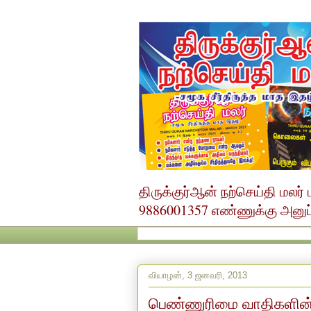
திருக்குர்ஆன் நற்செய்தி மல
9886001357 எண்ணுக்கு அனுப்ப
வியாழன், 3 ஜனவரி, 2013
பெண்ணுரிமை வாதிகளின்