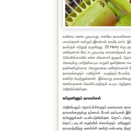
வலியை உணர முடியாது. எனவே தாவரங்களை
பாவம்தான் என்றும் இவர்கள் வாதிடலாம்.
நமக்குக் கற்றுத் தருகிறது.
20 Hertz
க்கு 
மனிதனால் கேட்க முடியாத காரணத்தால் தா
அமெரிக்காவில் உள்ள விவசாயி ஒருவர் ஆராய
அளவுக்கு மாற்றக்கூடிய கருவி ஒன்றினை கண்ட
தண்ணீருக்காக அலறுவதை மனிதர்களால் கேட்
தாவரங்களும் - மகிழ்ச்சி - வருத்தம் போ
கண்டு பிடித்துள்ளனர். இவ்வாறு தாவரங்கள
உணர்வுகளை வெளிப்படுத்தக் கூடிய ஆற்
அறிவிக்கின்றன.
உயிருண்ணும் தாவரங்கள்
அறிவியலும் ஆராய்ச்சிகளும் வளரவளர தாவர
தாவரங்களுக்கு நம்மைப் போல் நரம்புகள் இ
உயிரணுக்கள் பயன்படுகின்றன. தொட்டாற்சுரு
தொட்டவுடன் சுருங்கிக் கொள்ளும். ஏதேனும்
தாவரத்திற்கு உணர்ச்சி உண்டு என்பதை நிரூ