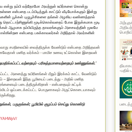
 என்று நம்பி வந்தோமோ அவற்றுள் உயிர்களை கொன்று
உள்ளன என்பதை படம்பிடித்துக் காட்டும் வீடியோக்களும் இன்று
களின் பூக்கள் புழுபூச்சிகளை தங்கள் அழகிய வண்ணத்தால்
ோது தொட்டாற்சிணுங்கி மூடிக்கொள்வதைப் போல இறுக்கமாக மூடி
அற்புத
அதியற்
க்கள் ஆழமாக நம்பியிருந்த தாவரங்களும் அசைவத்தின் மூலமே
பொறியி
ள்கின்றன என்பதை பசுக்காவலர்கள் அறிந்தால் அவர்களின்
்வாறு சமநிலையில் வைத்திருக்க வேண்டும் என்பதை அறிந்தவன்
எனவேதான் மனித வர்க்கம் - மாமிச உணவு உட்கொள்ள இறைவன்
மதிக்கப்பட்டவற்றையும் -பரிசுத்தமானவற்றையும் உண்ணுங்கள்.
'
தியாகம
-பதில் 
்பட்ட அனைத்து உயிரினங்கள் மீதும் இரக்கம் காட்ட வேண்டும்
ம்
–
இறைவன் இந்த பூமியைப் படைத்து - அதில் மனித
களையும் படைத்திருக்கிறான் - என்பதையும் சுட்டிக்
மிடம் ஒப்படைக்கப்பட்ட பொருளாகவும் அருட்கொடையாகவும்
ுக்கிறது.
படைத்து
ுங்கள்
,
பருகுங்கள்
;
பூமியில் குழப்பம் செய்து கொண்டு
6YYAHWpV/