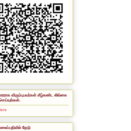
ாரராக விரும்புபவர்கள் கீழ்கண்ட லிங்கை
செய்யுங்கள்.
Here
லைப்பதிவில் தேடு