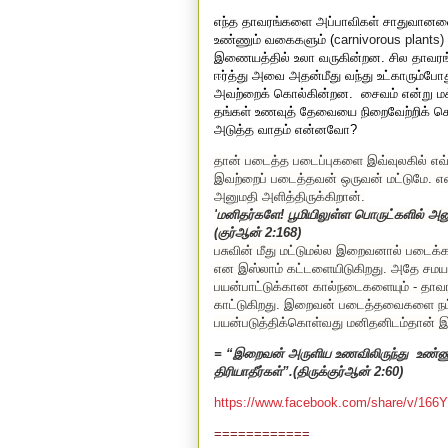
எந்த தாவரங்களை அப்பாவிகள் சாதுவானவை
உண்ணும் வகைகளும் (
carnivorous
plants)
இணையத்தில் உலா வருகின்றன. சில தாவரங்
ஈர்த்து அவை அதன்மீது வந்து உட்காரும்ப
அவற்றைக் கொல்கின்றன.
சைவம் என்று ம
தங்கள் உணவுத் தேவையை நிறைவேற்றிக் கொ
அடுத்த வாதம் என்னவோ?
தான் படைத்த படைப்புகளை இவ்வுலகில் எவ
இவற்றைப் படைத்தவன் ஒருவன் மட்டுமே. 
அனுமதி அளித்திருக்கிறான்.
'
மனிதர்களே! பூமியிலுள்ள பொருட்களில் அனு
(
குர்ஆன்
2:168)
பசுவின் மீது மட்டுமல்ல இறைவனால் படைக்கப
என இஸ்லாம் கட்டளையிடுகிறது. அதே சமய
பயன்பாட்டுக்கான கால்நடைகளையும் - தாவரங்
காட்டுகிறது. இறைவன் படைத்தவைகளை நம்
பயன்படுத்திக்கொள்வது மனிதனிடம்தான் இர
=
“
இறைவன் அருளிய உணவிலிருந்து
உண்ண
திரியாதீர்கள்
”
.(திருக்குர்ஆன் 2:60)
https://www.facebook.com/share/v/16
============