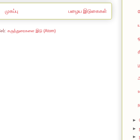
முகப்பு
பழைய இடுகைகள்
ப
ய
சேர்:
கருத்துரைகளை இடு (Atom)
ஒ
த
உ
ந
►
►
►