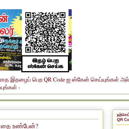
ர் மாத இதழைப் பெற QR Code ஐ ஸ்கேன் செய்யுங்கள் அ
ுங்கள் -
நற்செய
QR Co
தை உண்பேன்?