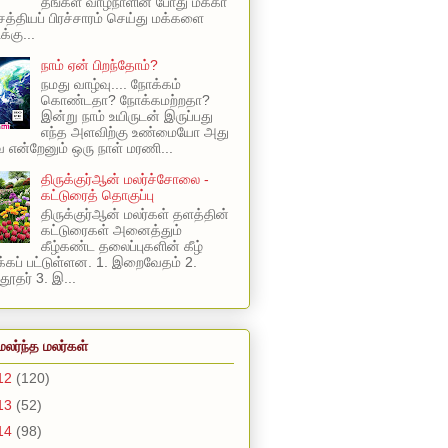
தங்கள் வாழ்நாளின் போது மக்கா
 சத்தியப் பிரச்சாரம் செய்து மக்களை
க்கு...
நாம் ஏன் பிறந்தோம்?
நமது வாழ்வு.... நோக்கம்
கொண்டதா? நோக்கமற்றதா?
இன்று நாம் உயிருடன் இருப்பது
எந்த அளவிற்கு உண்மையோ அது
என்றேனும் ஒரு நாள் மரணி...
திருக்குர்ஆன் மலர்ச்சோலை -
கட்டுரைத் தொகுப்பு
திருக்குர்ஆன் மலர்கள் தளத்தின்
கட்டுரைகள் அனைத்தும்
கீழ்கண்ட தலைப்புகளின் கீழ்
கப் பட்டுள்ளன. 1. இறைவேதம் 2.
ூதர் 3. இ...
மலர்ந்த மலர்கள்
12
(120)
13
(52)
14
(98)