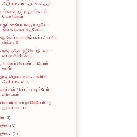
அதிபயங்கரவாதம் உலகத்தி...
ோர்களை மூட்டி குளிர்காயும்
கொடூரர்கள்!
ாதும் ஊரே யாவரும் உறவே -
இதை நனவாக்குவோம்!
ரு கோப்பை பாலில் பலர் பசியாறிய
விந்தை!!
ிருக்குர்ஆன் நற்செய்திமலர் –
ஏப்ரல் 2025 இதழ்
பூமி தினம் கொண்டாடுவோம்
வாரீர்!
ஆயுத விற்பனையாளர்களின்
அதிபயங்கவாதம்!
ழைப்பின் சிறப்பும் உழைப்போர்
உரிமையும்
பிகளாரின் வாழ்விலேயே மிகத்
துயரமான நாள்!
மே
(3)
ஜூன்
(5)
ஜூலை
(2)