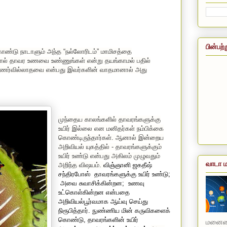
பின்பற்
ண்டு நாடாளும் அந்த “நல்லோரிடம்” மாமிசத்தை
ால் தாவர உணவை உண்ணுங்கள் என்று தயங்காமல் பதில்
ை உணர்வில்லாதவை என்பது இவர்களின் வாதமானால் அது
முந்தைய காலங்களில் தாவரங்களுக்கு
உயிர் இல்லை என மனிதர்கள் நம்பிக்கை
கொண்டிருந்தார்கள். ஆனால் இன்றைய
அறிவியல் யுகத்தில் - தாவரங்களுக்கும்
உயிர் உண்டு என்பது அகிலம் முழுவதும்
வாடா ம
அறிந்த விஷயம்.
விஞ்ஞானி ஜகதீஷ்
சந்திரபோஸ்
தாவரங்களுக்கு உயிர் உண்டு
;
அவை சுவாசிக்கின்றன
;
உணவு
உட்கொள்கின்றன என்பதை
அறிவியல்பூர்வமாக ஆய்வு செய்து
நிரூபித்தார். நுண்ணிய மின் கருவிகளைக்
கொண்டு
,
தாவரங்களின் உயிர்
மனையை