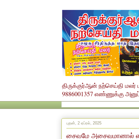
திருக்குர்ஆன் நற்செய்தி மல
9886001357 எண்ணுக்கு அனுப்ப
புதன், 2 ஏப்ரல், 2025
சைவமே அசைவமானால் எ