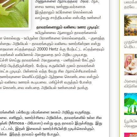
அணுக்களை ஆராய்ந்தவர்
அவர்.
ஆக,
பலமக்க
தரவே..
சைவ உணவு உண்ணுபவர்களாக
இருந்தாலும் உயிர்களை கொல்லாமல்
வாழ்வது சாத்தியமல்ல என்பதே உண்மை!
தாவரங்களாலும் வலியை உணர முடியும்:
உயிருள்ளவை ஆனாலும் தாவரங்களால்
 கொல்வது - உயிருள்ள பிராணிகளை கொல்வதைவிட - குறைந்த
முதுகெல
 இன்றைய அறிவியல் - தாவரங்களும் வலியை உணர்கின்றன என்று
பெரிய..
குறைவான சப்தத்தையும்
20000 Hertz
க்கு மேற்பட்
;
ட சப்தத்தையும்
வரங்கள் வலியினால் அலறுவதை நாம் அறிய முடியாது.
்ச்சி செய்து தாவரங்கள் அலறுவதை - மனிதர்கள் கேட்கும்
ு பிடித்திருக்கிறார். மேற்படி கருவியின் மூலம் தாவரங்கள்
க முடியும். பின்னால் வந்த வேறு சில ஆராய்ச்சியாளர்கள்
ன்ற உணர்வுகளை வெளிப்படுத்தும் ஆற்றலை கொண்டவை என்றும்
அனைத்த
ும் வலியை உணரக் கூடியவை. மகிழ்ச்சி வருத்தம் போன்ற
விடுகின
றலை கொண்டவை என்பதை அறிவியல் உண்மைகள் நமக்கு
ங்களின் பல்வேறு மர்மங்களை உலகம் அறிந்து வருகிறது.
ல்லை. எனினும்
,
உணர்ச்சியை அறிவிக்க
,
தாவரங்களில் உள்ள சில
(பூமிய
ங்கி (
Mimosa -
மிமோசா) என்று ஒரு தாவரம் இருக்கிறது. இது
அவனுடை
 பட்டால்
,
இதன் இலைகள் உணர்ச்சியின்றி மூடிக்கொள்ளும்.
பிக்க
இந்தத் தாவரம் ஒன்றே போதும்.