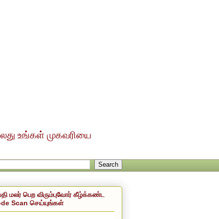
ல்லது உங்கள் முகவரியை
்தி மலர் பெற விரும்புவோர் கீழ்க்கண்ட
de Scan செய்யுங்கள்