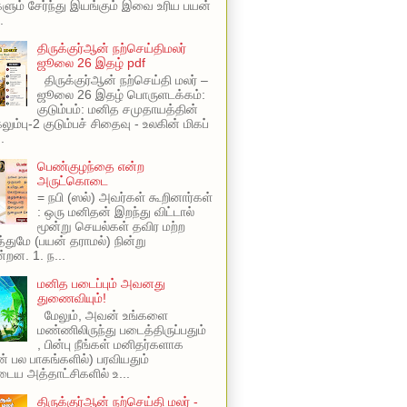
ளும் சேர்ந்து இயங்கும் இவை உரிய பயன்
.
திருக்குர்ஆன் நற்செய்திமலர்
ஜூலை 26 இதழ் pdf
திருக்குர்ஆன் நற்செய்தி மலர் –
ஜூலை 26 இதழ் பொருளடக்கம்:
குடும்பம்: மனித சமுதாயத்தின்
ும்பு-2 குடும்பச் சிதைவு - உலகின் மிகப்
.
பெண்குழந்தை என்ற
அருட்கொடை
= நபி (ஸல்) அவர்கள் கூறினார்கள்
: ஒரு மனிதன் இறந்து விட்டால்
மூன்று செயல்கள் தவிர மற்ற
ுமே (பயன் தராமல்) நின்று
்றன. 1. ந...
மனித படைப்பும் அவனது
துணைவியும்!
மேலும், அவன் உங்களை
மண்ணிலிருந்து படைத்திருப்பதும்
, பின்பு நீங்கள் மனிதர்களாக
ின் பல பாகங்களில்) பரவியதும்
ய அத்தாட்சிகளில் உ...
திருக்குர்ஆன் நற்செய்தி மலர் -