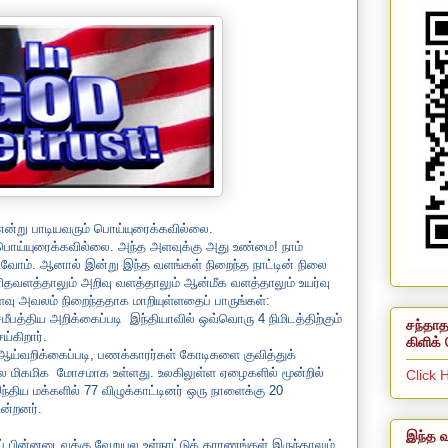
’ என்று பாடியவரும் பொய்யுரைக்கவில்லை.
பொய்யுரைக்கவில்லை. அந்த அளவுக்கு அது உண்மை! நாம்
். ஆனால் இன்று இந்த வளங்கள் நிறைந்த நாட்டின் நிலை
தவளத்தாலும் அறிவு வளத்தாலும் ஆன்மீக வளத்தாலும் உயர்வு
வு அவலம் நிறைந்ததாக மாறியுள்ளதைப் பாருங்கள்:
ீபத்திய அறிக்கைப்படி
இந்தியாவில் ஒவ்வொரு 4 நிமிடத்திற்கும்
சந்தாத
ய்கிறார்.
கிளிக் 
ய்வறிக்கைப்படி, பணக்காரர்கள் கோடிகளை குவித்துக்
ை மிகமிக
மோசமாக உள்ளது. உலகிலுள்ள ஏழைகளில் மூன்றில்
Click 
இந்திய மக்களில்
77
விழுக்காட்டினர் ஒரு நாளைக்கு
20
ன்றனர்.
இந்த வ
் பின்னடைவுக்கு வேறுபல உள்நாட்டுக் காரணங்கள் இருந்தாலும்