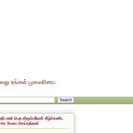
ல்லது உங்கள் முகவரியை
்தி மலர் பெற விரும்புவோர் கீழ்க்கண்ட
de Scan செய்யுங்கள்