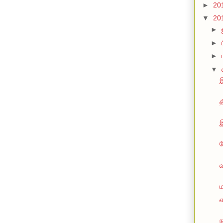
►
20
▼
20
►
►
►
▼
இ
த
இ
ப
ம
ந