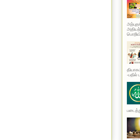
அற்புத
அதியற்
பொறியி
தியாகம
-பதில் 
படைத்து