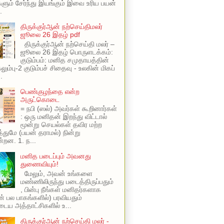
ளும் சேர்ந்து இயங்கும் இவை உரிய பயன்
.
திருக்குர்ஆன் நற்செய்திமலர்
ஜூலை 26 இதழ் pdf
திருக்குர்ஆன் நற்செய்தி மலர் –
ஜூலை 26 இதழ் பொருளடக்கம்:
குடும்பம்: மனித சமுதாயத்தின்
ும்பு-2 குடும்பச் சிதைவு - உலகின் மிகப்
.
பெண்குழந்தை என்ற
அருட்கொடை
= நபி (ஸல்) அவர்கள் கூறினார்கள்
: ஒரு மனிதன் இறந்து விட்டால்
மூன்று செயல்கள் தவிர மற்ற
ுமே (பயன் தராமல்) நின்று
்றன. 1. ந...
மனித படைப்பும் அவனது
துணைவியும்!
மேலும், அவன் உங்களை
மண்ணிலிருந்து படைத்திருப்பதும்
, பின்பு நீங்கள் மனிதர்களாக
ின் பல பாகங்களில்) பரவியதும்
ய அத்தாட்சிகளில் உ...
திருக்குர்ஆன் நற்செய்தி மலர் -