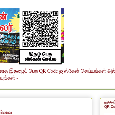
ர் மாத இதழைப் பெற QR Code ஐ ஸ்கேன் செய்யுங்கள் அ
ுங்கள் -
நற்செய
QR Co
ல்லை!