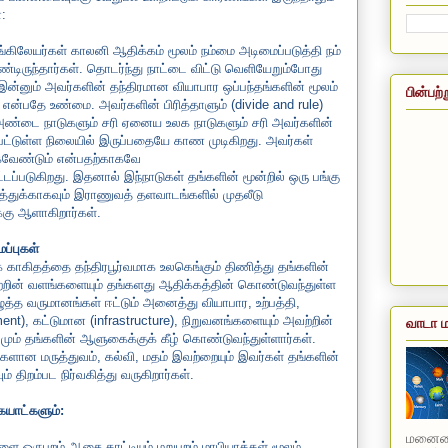
:
ங்கிலேயர்கள் காலனி ஆதிக்கம் மூலம் நம்மை அடிமைப்படுத்தி நம்
ிருந்தார்கள். தொடர்ந்து நாட்டை விட்டு வெளியேறும்போது
இன்னும் அவர்களின் தந்திரமான வியாபார ஒப்பந்தங்களின் மூலம்
பின்பற்
என்பதே உண்மை. அவர்களின் பிரித்தாளும் (divide and rule)
ம் அண்டை நாடுகளும் சரி ஏனைய உலக நாடுகளும் சரி அவர்களின்
் பட்டுள்ள நிலையில் இருப்பதையே காண முடிகிறது. அவர்கள்
்கவேண்டும் என்பதற்காகவே
ப்படுகிறது. இதனால் இந்நாடுகள் தங்களின் மூன்றில் ஒரு பங்கு
துக்காகவும் இராணுவத் தளவாடங்களில் முதலீடு
க்கு ஆளாகிறார்கள்.
ப்புகள்
ுக் காகிதத்தை தந்திரபூர்வமாக உலகெங்கும் திணித்து தங்களின்
்றின் வளங்களையும் தங்களது ஆதிக்கத்தின் கொண்டுவந்துள்ள
த்த வருமானங்கள் ஈட்டும் அனைத்து வியாபார, உற்பத்தி,
nt), கட்டுமான (infrastructure), நிறுவனங்களையும் அவற்றின்
வாடா ம
ும் தங்களின் ஆளுகைக்குக் கீழ் கொண்டுவந்துள்ளார்கள்.
ைக
ளான
மருத்துவம், கல்வி, மதம் இவற்றையும் இவர்கள் தங்களின்
 திறம்பட நிர்வகித்து வருகிறார்கள்.
ையாட்களும்:
மனையை
ளை ஒருபுறம் ஆசை காட்டியும் மறுபுறம் மாபியாக்கள் மூலம்