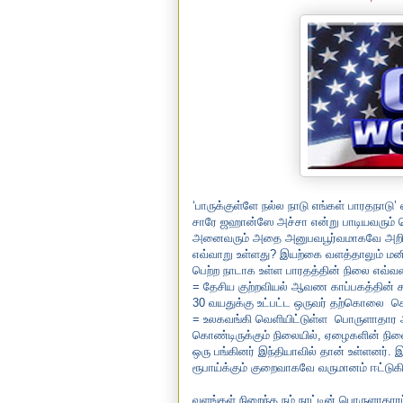
‘பாருக்குள்ளே நல்ல நாடு எங்கள் பாரதநாடு
சாரே ஜஹான்ஸே அச்சா என்று பாடியவரும் 
அனைவரும் அதை அனுபவபூர்வமாகவே அறிவோம
எவ்வாறு உள்ளது? இயற்கை வளத்தாலும் மனி
பெற்ற நாடாக உள்ள பாரதத்தின் நிலை எவ்வள
= தேசிய குற்றவியல் ஆவண காப்பகத்தின் சம
30 வயதுக்கு உட்பட்ட ஒருவர் தற்கொலை
செ
= உலகவங்கி வெளியிட்டுள்ள
பொருளாதார ஆ
கொண்டிருக்கும் நிலையில்
,
ஏழைகளின் நில
ஒரு பங்கினர் இந்தியாவில் தான் உள்ளனர். 
ரூபாய்க்கும் குறைவாகவே வருமானம் ஈட்டுகி
வளங்கள் நிறைந்த நம் நாட்டின் பொருளாதாரப