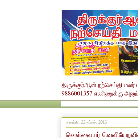
திருக்குர்ஆன் நற்செய்தி மல
9886001357 எண்ணுக்கு அனுப்ப
வெள்ளி, 22 ஏப்ரல், 2016
வெள்ளையர் வெளியேறவி