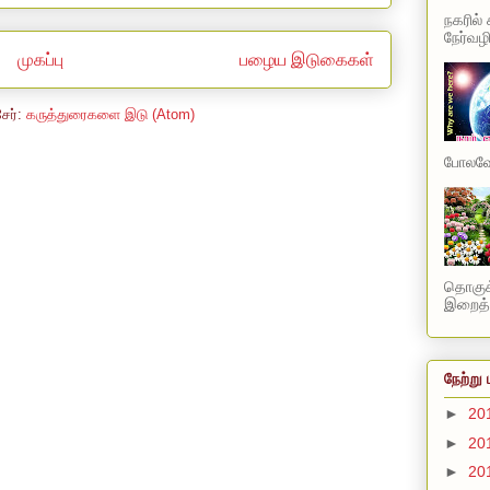
நகரில்
நேர்வழி
முகப்பு
பழைய இடுகைகள்
சேர்:
கருத்துரைகளை இடு (Atom)
போலவே 
தொகுக்
இறைத்த
நேற்று 
►
20
►
20
►
20