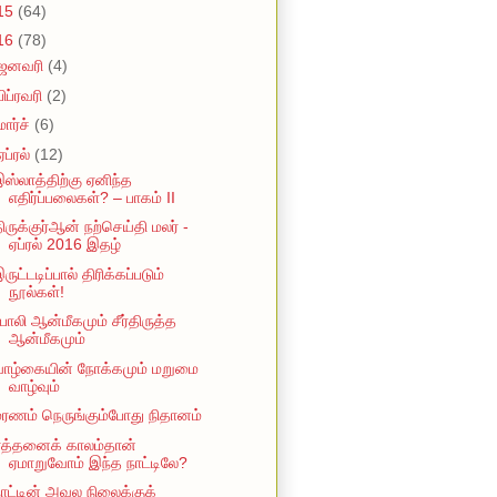
15
(64)
16
(78)
ஜனவரி
(4)
பிப்ரவரி
(2)
மார்ச்
(6)
ஏப்ரல்
(12)
ஸ்லாத்திற்கு ஏனிந்த
எதிர்ப்பலைகள்? – பாகம் II
ிருக்குர்ஆன் நற்செய்தி மலர் -
ஏப்ரல் 2016 இதழ்
ருட்டடிப்பால் திரிக்கப்படும்
நூல்கள்!
ோலி ஆன்மீகமும் சீர்திருத்த
ஆன்மீகமும்
வாழ்கையின் நோக்கமும் மறுமை
வாழ்வும்
ரணம் நெருங்கும்போது நிதானம்
எத்தனைக் காலம்தான்
ஏமாறுவோம் இந்த நாட்டிலே?
ாட்டின் அவல நிலைக்குக்