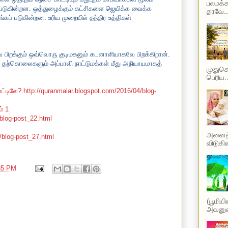
பலமக்க
றப் படுகின்றன. ஒத்துழைக்கும் கட்சிகளை ஜெயிக்க வைக்க
தரவே..
ப் படுகின்றன. உரிய முறையில் தந்திர உத்திகள்
பிறக்கும் ஒவ்வொரு குடிமகனும் கடனாளியாகவே பிறக்கிறான்.
ம் தற்கொலைகளும் அப்பாவி நாட்டுமக்கள் மீது அநியாயமாகத்
முதுகெல
பெரிய..
ாட்டிலே?
http://quranmalar.blogspot.com/2016/04/blog-
ம் 1
/blog-post_22.html
அனைத்த
/blog-post_27.html
விடுகின
35 PM
(பூமிய
அவனுடை