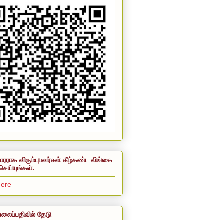
ாரராக விரும்புபவர்கள் கீழ்கண்ட லிங்கை
செய்யுங்கள்.
Here
லைப்பதிவில் தேடு