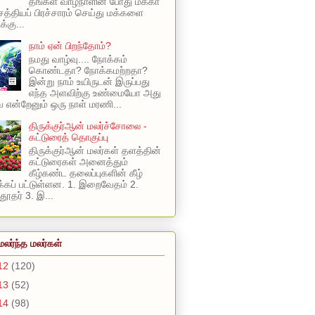
தங்கள் வாழ்நாளின் போது மக்கா
 சத்தியப் பிரச்சாரம் செய்து மக்களை
க்கு...
நாம் ஏன் பிறந்தோம்?
நமது வாழ்வு.... நோக்கம்
கொண்டதா? நோக்கமற்றதா?
இன்று நாம் உயிருடன் இருப்பது
எந்த அளவிற்கு உண்மையோ அது
என்றேனும் ஒரு நாள் மரணி...
திருக்குர்ஆன் மலர்ச்சோலை -
கட்டுரைத் தொகுப்பு
திருக்குர்ஆன் மலர்கள் தளத்தின்
கட்டுரைகள் அனைத்தும்
கீழ்கண்ட தலைப்புகளின் கீழ்
கப் பட்டுள்ளன. 1. இறைவேதம் 2.
ூதர் 3. இ...
மலர்ந்த மலர்கள்
12
(120)
13
(52)
14
(98)