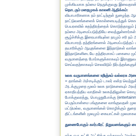
முக்கியமாக நம்மை நெருக்குவது இவைதான்
தொடரும் மறைமுகக் காலனி ஆதிக்கம்:
வியாபாரிகளாக நம் நாட்டிற்குள் நுழைந்த ஆ
நாட்டுவளங்களைக் கொள்ளையடித்துக் கொண்ட
பெயரளவில் சுதந்திரத்தைக் கொடுத்தாலும் 
நம்மை அடிமைப்படுத்தியே வைத்துள்ளார்கள் 
சூழ்ச்சிக்கு இரையாகியுள்ள நாமும் சரி ந
வியாபாரத் தந்திரங்களால் அடிமைப்படுத்தப
தயாரிக்கும் ஆயுதங்களை இந்நாடுகள் வாங
இந்நாடுகளிடையே தந்திரமாகப் பகைமை மூட்ட
வருமானத்தை போர்களுக்காகவும் இராணுவத்
செய்வதற்காகவும் செலவிடும் நிர்பந்தங்களு
உலக வருமானங்களை உறிஞ்சும் வல்லரசு அமை
=
தாங்கள் அச்சடிக்கும் டாலர் என்ற வெற்ற
அடக்குமுறை மூலம் உலக நாடுகளையும் அவற
ஏகாதிபத்திய வாதிகள்
உலகத்திலுள்ள கொழு
போக்குவரத்து, பொழுதுபோக்கு (entertainme
பெரும்பான்மை பங்குகளை வாங்குவதன் மூலம
மட்டுமல்ல,
வருமானங்கள் கொழிக்கும் துற
திட்டங்களின் மூலமும் கையாட்கள் மூலமாகவும்
துணைபோகும் கார்பரேட் நிறுவனங்களும் க
எந்த ஒரு கட்சி ஆட்சிக்கு வந்தாலும் அவர்க