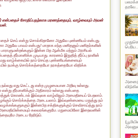
பலமக்க
ு.
தரவே..
ார் என்பதைச் சோதிப்பதற்காக மரணத்தையும்
,
வாழ்வையும் அவன்
வன்.
 எதைச் செய் என்று சொல்கிறானோ அதுவே புண்ணியம் என்பது.
முதுகெல
ோ அதுவே பாவம் என்பது! மாறாக எந்த மனிதனும் மனிதர்களின்
பெரிய..
் பாராளுமன்றங்களும் இன்ன பிற ஆன்மீக மற்றும் அரசியல்
த் தீர்மானிக்க முடியாது. காரணம் இறுதித் தீர்ப்பு நாளின்
து வாழ்க்கையில் நாம் செய்த புண்ணியங்களையும்
ையில் நமக்கு சொர்க்கத்தையோ நரகத்தையோ விதிக்க
அனைத்த
 நல்லது எது கெட்டது என்ற முழுமையான அறிவு உள்ளது.
விடுகின
 என்று தீர்மானிக்கும் அதிகாரம் உள்ளது என்பதை
த்துக் கொண்டால் இவ்வுலக வாழ்விலும் அமைதியைப் பெறலாம்.
 வழங்கும் சொர்க்கத்தை அடையலாம். இவ்வுண்மையை மறுத்து நம்
க்கங்களுககும் இன்னபிற சக்திகளுக்கும் செவிசாய்த்து நாம்
பமும் அமைதியின்மையும் கலவரங்களுமே. மறுமையிலோ இறைவனின்
ையுமே அடைய நேரிடும்.
(பூமிய
அவனுடை