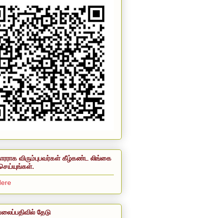
ாரராக விரும்புபவர்கள் கீழ்கண்ட லிங்கை
செய்யுங்கள்.
Here
லைப்பதிவில் தேடு