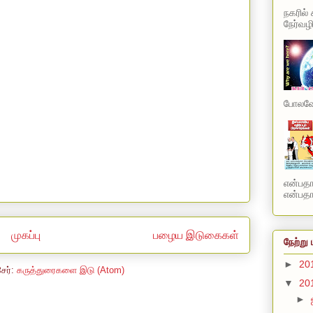
நகரில்
நேர்வழி
போலவே 
என்பத
என்பதாக
முகப்பு
பழைய இடுகைகள்
நேற்று 
►
20
சேர்:
கருத்துரைகளை இடு (Atom)
▼
20
►