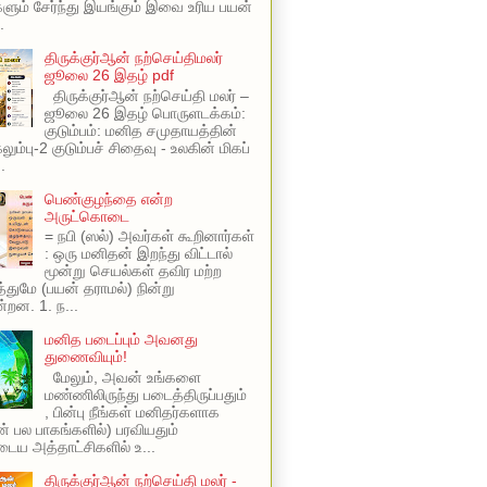
ளும் சேர்ந்து இயங்கும் இவை உரிய பயன்
.
திருக்குர்ஆன் நற்செய்திமலர்
ஜூலை 26 இதழ் pdf
திருக்குர்ஆன் நற்செய்தி மலர் –
ஜூலை 26 இதழ் பொருளடக்கம்:
குடும்பம்: மனித சமுதாயத்தின்
ும்பு-2 குடும்பச் சிதைவு - உலகின் மிகப்
.
பெண்குழந்தை என்ற
அருட்கொடை
= நபி (ஸல்) அவர்கள் கூறினார்கள்
: ஒரு மனிதன் இறந்து விட்டால்
மூன்று செயல்கள் தவிர மற்ற
ுமே (பயன் தராமல்) நின்று
்றன. 1. ந...
மனித படைப்பும் அவனது
துணைவியும்!
மேலும், அவன் உங்களை
மண்ணிலிருந்து படைத்திருப்பதும்
, பின்பு நீங்கள் மனிதர்களாக
ின் பல பாகங்களில்) பரவியதும்
ய அத்தாட்சிகளில் உ...
திருக்குர்ஆன் நற்செய்தி மலர் -