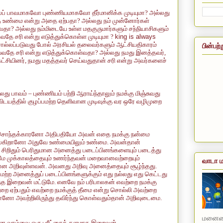
லைப் பாவமாகவோ புண்ணியமாகவோ தீர்மானிக்க முடியுமா? அல்லது
தே உண்மை என்று அதை ஏற்பதா? அல்லது நம் முன்னோர்கள்
வதா? அல்லது நம்மிடையே உள்ள மதகுருமார்களும் சந்நியாசிகளும்
தே சரி என்று எடுத்துக்கொள்ள முடியுமா ?
king is always
சொல்லப்படுவது போல் அரசியல் தலைவர்களும் ஆட்சியதிகாரம்
பின்பற்
்வதே சரி என்று எடுத்துக்கொள்வதா? அல்லது நமது இனத்தவர்,
கட்சியினர், நமது மதத்தவர் செய்வதுதான் சரி என்று அவர்களைச்
லது பாவம் – புண்ணியம் பற்றி ஆராய்ந்தாலும் நமக்கு மிஞ்சுவது
டயத்தில் குழப்பமற்ற தெளிவான முடிவுக்கு வர ஒரே வழிமுறை
்கும் சொந்தக்காரனோ அதிபதியோ அவன் எதை நமக்கு நன்மை
 சொல்கிறானோ அதுவே உண்மையிலும் உண்மை. அவன்தான்
 சிறிதும் பெரிதுமான அனைத்து படைப்பினங்களையும் படைத்து
டுமே முக்காலத்தையும் உணர்ந்தவன் மறைவானவற்றையும்
வாடா ம
ான அறிவுள்ளவன். அவனது அறிவு அனைத்தையும் சூழ்ந்தது.
ல மற்ற அனைத்துப் படைப்பினங்களுக்கும் எது நல்லது எது கெட்டது
்த இறைவன் மட்டுமே. எனவே நம் பரிபாலகன் எவற்றை நமக்கு
றை ஏற்பதும் எவற்றை நமக்குத் தீமை என்று சொல்லி அவற்றை
ானோ அவற்றிலிருந்து தவிர்ந்து கொள்வதும்தான் அறிவுடைமை.
மனையை
கமான வாழ்வை ஒரு பரீட்சைக் களமாக இறைவன்