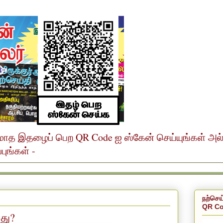
ர் மாத இதழைப் பெற QR Code ஐ ஸ்கேன் செய்யுங்கள் அ
ுங்கள் -
நற்செய
QR Co
து?