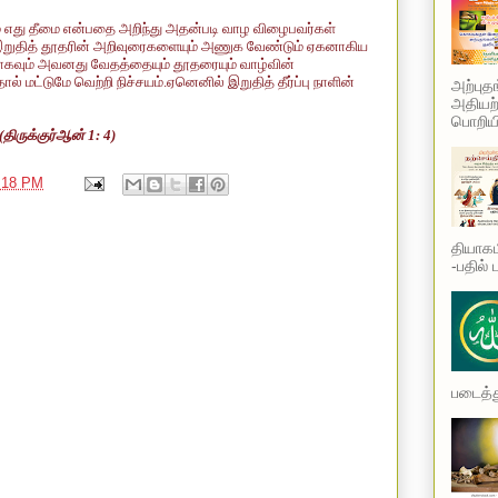
எது தீமை என்பதை அறிந்து அதன்படி வாழ விழைபவர்கள்
ுதித் தூதரின் அறிவுரைகளையும் அணுக வேண்டும் ஏகனாகிய
வும் அவனது வேதத்தையும் தூதரையும் வாழ்வின்
ல் மட்டுமே வெற்றி நிச்சயம்.ஏனெனில் இறுதித் தீர்ப்பு நாளின்
அற்புத
அதியற்
பொறியி
ிருக்குர்
ஆன்
1: 4)
:18 PM
தியாகம
-பதில் 
படைத்து