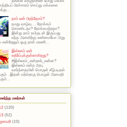
தங்கள் வாழ்நாளின் போது மக்கா
 சத்தியப் பிரச்சாரம் செய்து மக்களை
க்கு...
நாம் ஏன் பிறந்தோம்?
நமது வாழ்வு.... நோக்கம்
கொண்டதா? நோக்கமற்றதா?
இன்று நாம் உயிருடன் இருப்பது
எந்த அளவிற்கு உண்மையோ அது
என்றேனும் ஒரு நாள் மரணி...
இஸ்லாம் ஏன்
எதிர்ப்புக்குள்ளாகிறது?
#இஸ்லாம்_என்றால்_என்ன?
இஸ்லாம் என்ற அரபு
வார்த்தையின் பொருள் கீழ்படிதல்
ாகும் . இதன் மற்றொரு பொருள் அமைதி
ும்...
மலர்ந்த மலர்கள்
12
(120)
13
(52)
ஜனவரி
(10)