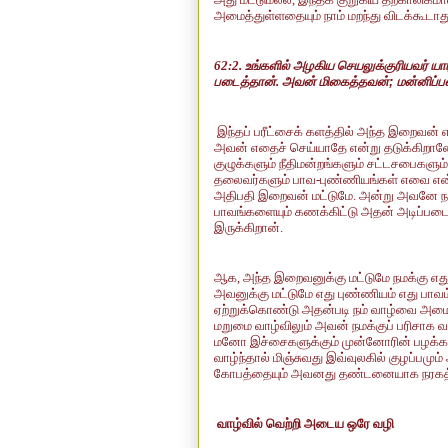
அமைத்துள்ளதையும் நாம் மறந்து விடக்கூடாத
62:2. உங்களில் அழகிய செயலுக்குரியவர் ய
படைத்தான். அவன் மிகைத்தவன்
;
மன்னிப்ப
இந்தப் பரீட்சைக் களத்தில் அந்த இறைவன்
அவன் எதைச் செய்யாதே என்று தடுக்கிறான
குழுக்களும் நீதிமன்றங்களும் சட்டசபைகளும
தலைவர்களும் பாவ-புண்ணியங்கள் எவை என்பதை
அதிபதி இறைவன் மட்டுமே. அன்று அவனே நம
பாவங்களையும் கணக்கிட்டு அதன் அடிப்பட
இருக்கிறான்.
ஆக, அந்த இறைவனுக்கு மட்டுமே நமக்கு எது
அவனுக்கு மட்டுமே எது புண்ணியம் எது பாவம்
ஏற்றுக்கொண்டு அதன்படி நம் வாழ்வை அமை
மறுமை வாழ்விலும் அவன் நமக்குப் பரிசாக
மனோ இச்சைகளுக்கும் முன்னோரின் பழக்கவழ
வாழ்ந்தால் மிஞ்சுவது இவ்வுலகில் குழப்
கோபத்தையும் அவனது தண்டனையாக நரகத்த
வாழ்வில் வெற்றி அடைய ஒரே வழி