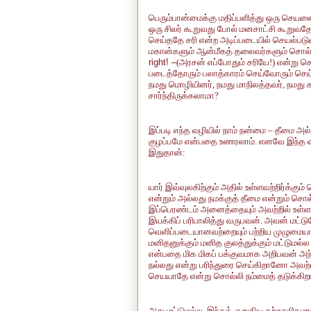
பெரும்பான்மைக்கு மதிப்பளித்து ஒரு செய
ஒரு சிலர் கூறுவது போல் மனசாட்சி கூறுவ
செய்ததே சரி என்ற அடிப்படையில் செயல்படு
மகான்களும் ஆன்மீகத் தலைவர்களும் சொல்வ
right! –
(அரசன் எப்போதும் சரியே!) என்று 
படைத்தோரும் பலாத்காரம் செய்வோரும் செய
நமது மொழியினர், நமது மாநிலத்தவர், நமது 
சார்ந்திருக்கலாமா?
இப்படி எந்த வழியில் நாம் நன்மை – தீமை அல்
குழப்பமே என்பதை உணரலாம். எனவே இந்த வி
இதுதான்:
யார் இவ்வுலகிற்கும் அதில் உள்ளவற்றிர்க
என்றும் அல்லது நமக்குத் தீமை என்றும்
இப்பெரண்டம் அனைத்தையும் அவற்றில் உள்ள
இயக்கிப் பரிபாலித்து வருபவன். அவன் மட்
வெளிப்படையானவற்றையும் பற்றிய முழுமைய
மனிதனுக்கும் மனித குலத்துக்கும் மட்டுமல்
என்பதை மிக மிகப் பக்குவமாக அறிபவன் அந
நல்லது என்று பரிந்துரை செய்கிறானோ அவற்
செயயாதே என்று சொல்லி நம்மைத் தடுக்கிற
அது மட்டுமல்ல, இந்தக் குறுகிய தற்காலி