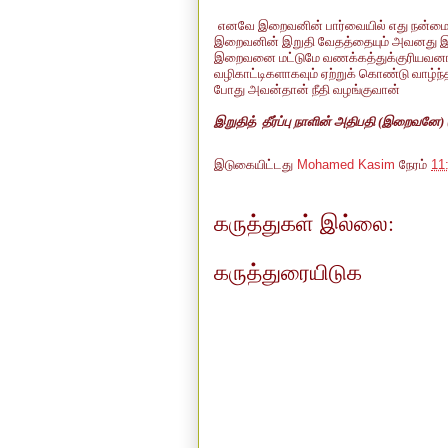
எனவே இறைவனின் பார்வையில் எது நன்மை 
இறைவனின் இறுதி வேதத்தையும் அவனது இற
இறைவனை மட்டுமே வணக்கத்துக்குரியவனாக
வழிகாட்டிகளாகவும் ஏற்றுக் கொண்டு வாழ்ந்தா
போ
து அவன்தான் நீதி வழங்குவான்
இறுதித் தீர்ப்பு நாளின் அதிபதி (இறைவனே) (த
இடுகையிட்டது
Mohamed Kasim
நேரம்
11
கருத்துகள் இல்லை:
கருத்துரையிடுக