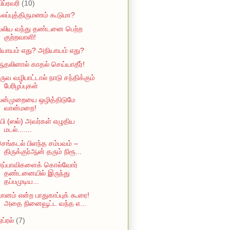
பிப்ரவரி
(10)
லப்புத்திருமணம் கூடுமா?
வலிய வந்து தண்டனை பெற்ற
குற்றவாளி!
ியாயம் எது? அநியாயம் எது?
தலினால் காதல் செய்யாதீர்!
ருவ வழிபாட்டால் நாடு சந்திக்கும்
பேரிழப்புகள்
வன்முறையை ஒழித்திடுமே
வான்மறை!
பி (ஸல்) அவர்கள் எழுதிய
மடல்.......
ெங்கடல் பிளந்த சம்பவம் –
திருக்குர்ஆன் தரும் நிரூ...
அப்பாவிகளைக் கொல்வோர்
தண்டனையில் இருந்து
தப்பமுடிய...
ானம் என்ற பாதுகாப்புக் கூரை!
அதை நினைவூட்ட வந்த எ...
ஏப்ரல்
(7)