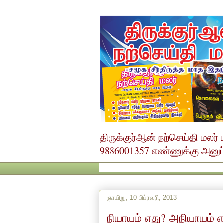
திருக்குர்ஆன் நற்செய்தி மல
9886001357 எண்ணுக்கு அனுப்ப
ஞாயிறு, 10 பிப்ரவரி, 2013
நியாயம் எது? அநியாயம் எ