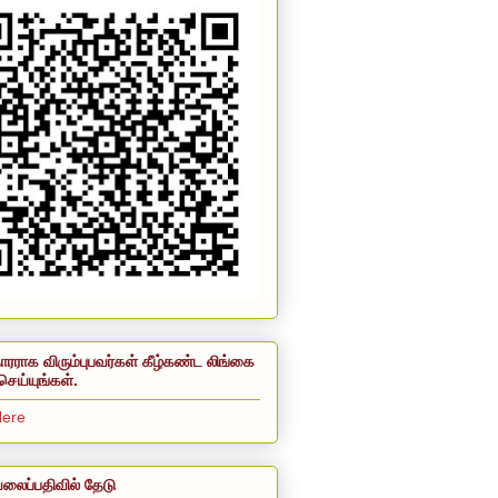
ாரராக விரும்புபவர்கள் கீழ்கண்ட லிங்கை
செய்யுங்கள்.
Here
லைப்பதிவில் தேடு