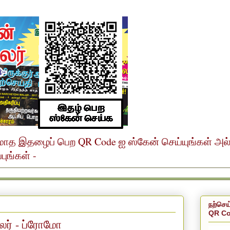
ர் மாத இதழைப் பெற QR Code ஐ ஸ்கேன் செய்யுங்கள் அ
ுங்கள் -
நற்செய
QR Co
மலர் - ப்ரோமோ