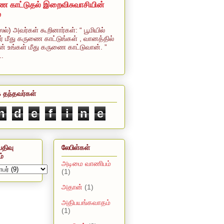
 காட்டுதல் இறைவிசுவாசியின்
ை
ஸல்) அவர்கள் கூறினார்கள்: “ பூமியில்
் மீது கருணை காட்டுங்கள் , வானத்தில்
் உங்கள் மீது கருணை காட்டுவான். ”
..
 தந்தவர்கள்
n
d
e
f
i
n
e
திவு
லேபிள்கள்
ம்
அடிமை வாணிபம்
(1)
அதான்
(1)
அதிபயங்கவாதம்
(1)