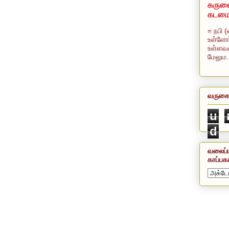
கருணை
கடம
= நபி (
உள்ளோர
உள்ளவன
மேலும.
வருகை
u
d
வலைப்ப
காப்பக