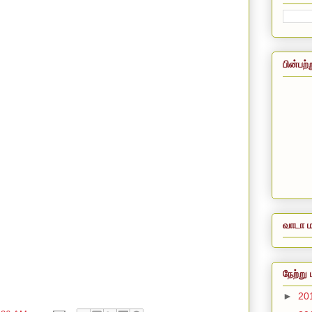
பின்பற்
வாடா ம
நேற்று 
►
20