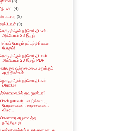
ஜூலை
(3)
ஆகஸ்ட்
(4)
செப்டம்பர்
(9)
அக்டோபர்
(9)
ிருக்குர்ஆன் நற்செய்திமலர் -
அக்டோபர் 23 இதழ்
தர்மப் போரும் தர்மத்திற்கான
போரும்!
ிருக்குர்ஆன் நற்செய்தி மலர் -
அக்டோபர் 23 இதழ் PDF
னிதகுல ஒற்றுமையை மறுக்கும்
ஆத்திகர்கள்
ிருக்குர்ஆன் நற்செய்திமலர் -
ப்ரோமோ
தற்கொலையில் தவறுண்டா?
பிகள் நாயகம் - வாழ்க்கை,
போதனைகள், சாதனைகள்,
விமர...
நபிகளாரை அழவைத்த
நபித்தோழர்!
பெண்ணினத்திற்கு எதிரான ஊடக