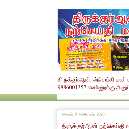
திருக்குர்ஆன் நற்செய்தி மல
9886001357 எண்ணுக்கு அனுப்ப
திங்கள், 9 அக்டோபர், 2023
திருக்குர்ஆன் நற்செய்தி