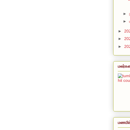
►
►
►
20
►
20
►
20
மலர்கள
hit co
மணமிக