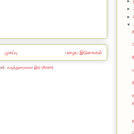
►
►
►
▼
த
அ
முகப்பு
பழைய இடுகைகள்
த
சேர்:
கருத்துரைகளை இடு (Atom)
ம
த
ந