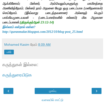
ஆக்கினோம்
பின்னர்
அவ்வெலும்புகளுக்கு மாமிசத்தை
;
,
அணிவித்தோம்
பின்னர் நாம் அதனை வேறு ஒரு படைப்பாக (மனிதனாகச்)
;
செய்தோம். (இவ்வாறு படைத்தவனான) அல்லாஹ் பெரும்
பாக்கியமுடையவன் - (படைப்பாளர்களில் எல்லாம்) மிக அழகான
படைப்பாளன்.
(திருக்குர்ஆன்
-
)
23:12
14
இஸ்லாம் என்றால் என்ன?
http://quranmalar.blogspot.com/2012/10/blog-post_25.html
Mohamed Kasim
நேரம்
8:09 AM
பகிர்
கருத்துகள் இல்லை:
கருத்துரையிடுக
‹
›
முகப்பு
வலையில் காட்டு