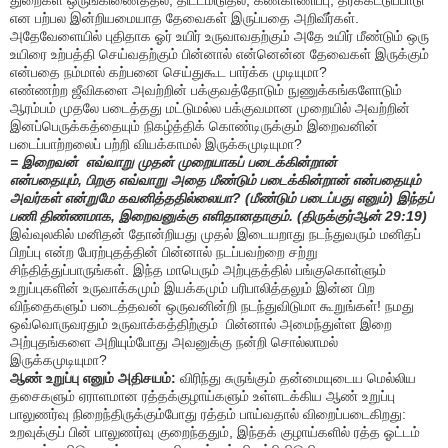
துறைகள் ஒருங்கிணைத்தல், திட்டமிடுதல், கண்காணிப்பு, தரக்கட்டுப்பாடு
என பற்பல இன்றியமையாத தேவைகள் இருப்பதை அறிவீர்கள்.
அதேவேளையில் புதிதாக ஓர் உயிர் உருவாவதற்கும் அதே உயிர் மீண்டும் ஒரு
உயிரை உற்பத்தி செய்வதற்கும் பின்னால் என்னென்ன தேவைகள் இருக்கும்
என்பதை நம்மால் கற்பனை செய்துகூட பார்க்க முடியுமா?
எண்ணற்ற ஜீவிகளை அவற்றின் பக்குவத்தோடும் நுணுக்கங்களோடும்
ஆரம்பம் முதலே படைத்தது மட்டுமல்ல பக்குவமான முறையில் அவற்றின்
இனப்பெருக்கத்தையும் நிகழ்த்திக் கொண்டிருக்கும் இறைவனின்
படைப்பாற்றலைப் பற்றி வியக்காமல் இருக்கமுடியுமா
?
=
இறைவன் எவ்வாறு முதன் முறையாகப் படைக்கின்றான்
என்பதையும்
,
பிறகு எவ்வாறு அதை மீண்டும் படைக்கின்றான் என்பதையும்
அவர்கள் என்றுமே கவனித்ததில்லையா
? (
மீண்டும் படைப்பது எனும்) இந்தப்
பணி திண்ணமாக
,
இறைவனுக்கு எளிதானதாகும். (திருக்குர்ஆன்
29:19)
இவ்வுலகில் மனிதன் தோன்றியது முதல் இடையறாது நடந்துவரும் மனிதப்
பிறப்பு என்ற பேரற்புதத்தின் பின்னால் நடப்பவற்றை சற்று
சிந்தித்துப்பாருங்கள்
. இந்த மாபெரும் அற்புதத்தில் பங்குகொள்ளும்
உறுப்புகளின் உருவாக்கமும் இயக்கமும் பரிபாலித்தலும் இன்ன பிற
விந்தைகளும் படைத்தவன் ஒருவனின்றி நடந்துவிடுமா கூறுங்கள்! நமது
ஒவ்வொருவரதும் உருவாக்கத்திற்கும் பின்னால் அமைந்துள்ள இறை
அற்புதங்களை அறியும்போது அவனுக்கு நன்றி சொல்லாமல்
இருக்கமுடியுமா?
ஆண் உறுப்பு எனும் அதிசயம்:
விரிந்து சுருங்கும் தன்மையுடைய மெல்லிய
தசைகளும் ஏராளமான ரத்தக்குழாய்களும் உள்ளடக்கிய ஆண் உறுப்பு
பாலுணர்வு நிறைந்திருக்கும்போது ரத்தம் பாய்வதால் விறைப்படைகிறது:
உறவுக்குப் பின் பாலுணர்வு குறைந்ததும்
,
இந்தக் குழாய்களில் ரத்த ஓட்டம்