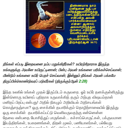
நீங்கள் எப்படி இறைவனை நம்ப மறுக்கிறீர்கள்
?
உயிரற்றோராக இருந்த
உங்களுக்கு அவனே உயிரூட்டினான்
;
பின்பு அவன் உங்களை மரிக்கச்செய்வான்
;
மீண்டும் உங்களை உயிர் பெறச் செய்வான்
;
இன்னும் நீங்கள் அவன் பக்கமே
திருப்பிக்கொண்டுவரப் படுவீர்கள் (திருக்குர்ஆன்
2:28)
இந்த உலகில் உங்கள் முதல் இருப்பிடம் கருவறை. ஓர் உயிர் தனக்குள்ளிருந்து
இன்னொரு உயிரைப் புதிதாக உருவாக்கித் தரும் அற்புத விஷயம்தான்
மனிதப் பிறப்பு என்பது! அதில் நிகழும் அறிவியல் அதிசயங்கள்
கொஞ்சநஞ்சமா? ஒரு சைக்கிள் தயாரிக்கும் தொழிற்சாலையில் இருந்து
ஒரு சைக்கிள் தயாரிக்கப்பட்டு வெளிவருவதற்கு என்னென்ன
தேவை
என்பதை யோசித்துப் பாருங்கள்...
கச்சாப்பொருட்கள், பக்குவமான
இயந்திரங்கள், உபகரணங்கள், திறன் மூலம், பணியாளர்கள், பல்வேறு