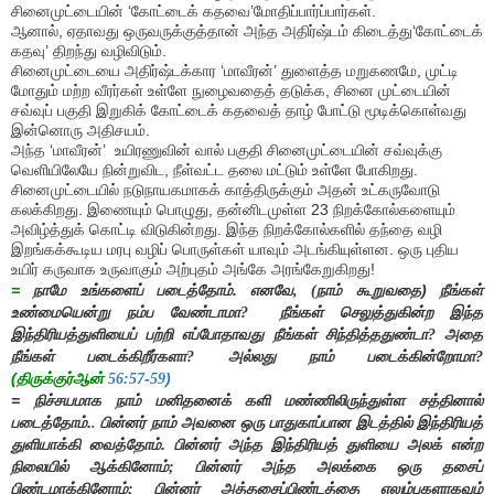
சினைமுட்டையின்
‘
கோட்டைக் கதவை
’
மோதிப்பார்ப்பார்கள்.
ஆனால்
,
ஏதாவது ஒருவருக்குத்தான் அந்த அதிர்ஷ்டம் கிடைத்து
‘
கோட்டைக்
கதவு
’
திறந்து வழிவிடும்.
சினைமுட்டையை அதிர்ஷ்டக்கார
‘
மாவீரன்
’
துளைத்த மறுகணமே
,
முட்டி
மோதும் மற்ற வீரர்கள் உள்ளே நுழைவதைத் தடுக்க
,
சினை முட்டையின்
சவ்வுப் பகுதி இறுகிக் கோட்டைக் கதவைத் தாழ் போட்டு மூடிக்கொள்வது
இன்னொரு அதிசயம்.
அந்த
‘
மாவீரன்
’
உயிரணுவின் வால் பகுதி சினைமுட்டையின் சவ்வுக்கு
வெளியிலேயே நின்றுவிட
,
நீள்வட்ட தலை மட்டும் உள்ளே போகிறது.
சினைமுட்டையில் நடுநாயகமாகக் காத்திருக்கும் அதன் உட்கரு
வோடு
கலக்கிறது.
இணையும் பொழுது
,
தன்னிடமுள்ள 23 நிறக்கோல்களையும்
அவிழ்த்துக் கொட்டி விடுகின்றது. இந்த நிறக்கோல்களில் தந்தை வழி
இறங்கக்கூடிய மரபு வழிப் பொருள்கள் யாவும் அடங்கியுள்ளன.
ஒரு புதிய
உயிர் கருவாக உருவாகும் அற்புதம் அங்கே அரங்கேறுகிறது!
=
நாமே உங்களைப் படைத்தோம். எனவே
நாம் கூறுவதை) நீங்கள்
, (
உண்மையென்று நம்ப வேண்டாமா
நீங்கள் செலுத்துகின்ற இந்த
?
இந்திரியத்துளியைப் பற்றி எப்போதாவது நீங்கள் சிந்தித்ததுண்டா
அதை
?
நீங்கள் படைக்கிறீர்களா
அல்லது நாம் படைக்கின்றோமா
?
?
(திருக்குர்ஆன்
-
)
56:57
59
= நிச்சயமாக நாம் மனிதனைக் களி மண்ணிலிருந்துள்ள சத்தினால்
படைத்தோம்.
பின்னர் நாம் அவனை ஒரு பாதுகாப்பான இடத்தில் இந்திரியத்
.
துளியாக்கி வைத்தோம். பின்னர் அந்த இந்திரியத் துளியை அலக் என்ற
நிலையில் ஆக்கினோம்
பின்னர் அந்த அலக்கை ஒரு தசைப்
;
பிண்டமாக்கினோம்
பின்னர் அத்தசைப்பிண்டத்தை எலும்புகளாகவும்
;