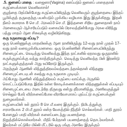
.
5.
ஜனனப் பாதை
: வஜைனா(
Vagina)
எனப்படும் ஜனனப் பாதைதான்
கருப்பைக்கான வெளிவாசல்!
குழந்தை பிறப்பின்போது கருப்பையிலிருந்து வெளிவரும் குழந்தையை இந்தப்
பூமிக்குத் தருவதற்கு பயன்படும் முக்கிய வழியாக இது இருக்கிறது. இதன்
நீளம் சுமாராக
8
செ.மீ. அகலம்
3
செ.மீ. இத்தனை சிறிய துளைதான் நாம்
அனைவரும் ஆச்சரியப்படும் வகையில் பிரசவத்தின்போது அகல விரிந்து
பத்து மாதம் ஆன சிசுவுக்கு வழிவிடுகிறது.
கரு உருவாவது எப்படி
?
ஒரு பெண்ணுக்கு மாதவிலக்கு ஆன நாளிலிருந்து
12-
வது நாள் முதல்
17-
வது நாள் வரை
முக்கியமனவை.
ஒரு பெண்ணின் சினைப்பையிலிருந்து
சினைமுட்டை வெடித்து வெளிவந்து
,
இந்த நாட்களில் ஏதாவது ஒருநாளில்
கருக்குழாய்க்கு வந்து காத்திருக்கும். வெடித்து வெளிவந்த பின் இரண்டு
நாட்களுக்குத்தான் அது உயிரோடு இருக்கும்.
அதற்குள்
ஆணின்
விந்துத்திரவம்
வ
ந்த
டைந்தால்
தான்
விந்தணு
சினைமுட்டையுடன் கலந்து கரு உருவாக முடியும்.
அப்போது ஆணின் விந்துத்திரவம் கருப்பை வாய்க்கு அருகில்
கொட்டப்படு
ம்போத
இதில் உள்ள கோடிக்கணக்கான விந்தணுக்கள் எப்படியும்
சினைமுட்டையை அடைந்தே தீருவது என்று தீர்மானித்து
,
அணிவகுத்துச்
செல்லும் போர் வீரர்களைப்போல வீராவேசமாகப் புறப்பட்டு கருப்பைக்குள்
நுழைவார்கள்.
கருப்பையின் உள் தூரம்
8
செ.மீ.வரை இருக்கும். நிமிடத்துக்கு
சராசரியாக
2
மி.மீ.தூரம் என்ற வேகத்தில் நீந்திச் செல்வார்கள். பாதி தூரம்
போனதும் பாதி வீரர்கள் களைப்படைந்து பயணத்தை
நிறுத்திக்கொள்வார்கள். மீதிப் பேர்தான் பயணத்தைத் தொடர்வார்கள்.
இவர்கள் மட்டுமே மில்லி மீட்டரில் ஒரு பங்கு அளவே இருக்கும்