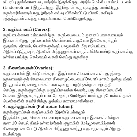
உட்பரப்பு முக்கோண வடிவத்தில் இருக்கிறது. அதில் மெல்லிய சவ்வுப் படலம்
(
Endometrium)
இருக்கிறது. இதில்தான் கரு புதைந்து வளர்கிறது.
கருத்தரிக்காதபோது
,
இந்தச் சவ்வு விரிசல்விட்டு விலகி
,
கசியும்
ரத்தத்துடன் கலந்து மாதவிடாயாக வெளியேறுகிறது.
2.
கருப்பை வாய் (
Cervix):
கருப்பைக்கான உள்வாசல் இது
;
கருப்பையையும் ஐனனப் பாதையையும்
இணைக்கிறது. முட்டையின் வெள்ளைக் கருபோல இங்கே சுரக்கும்
ஒருவித
திரவம்
,
பெண்களுக்குப்
பாலுறவின் மீது ஈடுபாட்டை
அதிகப்படுத்தவும்
,
ஆணின் விந்தணுக்கள் வழுக்கிக்கொண்டு கருப்பைக்கு
உள்ளே பாய்ந்து செல்லவும் வசதி செய்து தருகிறது.
3.
சினைப்பைகள்(
Ovaries):
கருப்பையின் இரண்டு பக்கமும் இருப்பவை சினைப்பைகள். குழந்தை
உருவாவதற்குத் தேவையான சினைமுட்டையை(
Ovum)
மாதம் ஒன்று வீதம்
இடது பக்கம்
,
வலது பக்கம் என ஒன்று மாற்றி ஒன்றாக உற்பத்தி
செய்து
,
கருக்குழாய்க்கு அனுப்பிவைக்க வேண்டியது சினைப்பையின்
வேலை. இங்கு சுரக்கும் ஈஸ்ட்ரோஜன்
,
புரோஜெஸ்ட்ரான் ஹார்மோன்கள்தான்
பெண்களின்
கவர்ச்சிக்கு முக்கிய காரணமாகின்றன.
4.
கருக்குழாய்கள்
(
Fallopian tubes):
கருக்குழாய்கள் கருப்பையின் இரண்டு பக்கமும்
இருக்கின்றன
;
சினைப்பையையும் கருப்பையையும் இணைக்கின்றன.
தலா
10
செ.மீ. நீளம் உள்ள இந்தக் குழாயின் மேல்முனையில்தான்
சினைமுட்டையோடு ஆணின் விந்தணு கலந்து கரு உருவாகும் அற்புதம்
நடக்கிறது