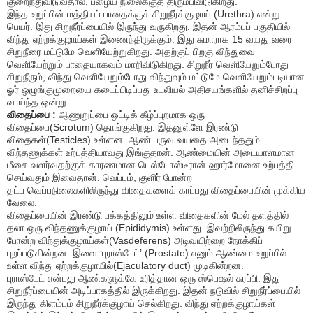
குறைந்துவிடுவதால்
,
பழைய நிலைக்குத் திரும்பிவிடுகிறது.
இந்த உறுப்பின் மத்தியப் பாதைக்குச் சிறுநீர்க்குழாய்
(
Urethra)
என்று
பெயர். இது சிறுநீர்ப்பையில் இருந்து வருகிறது. இதன் ஆரம்பப் பகுதியில்
விந்து ஏற்றக்குழாய்கள் இணைந்திருக்கும். இது சுமாராக
15
வயது வரை
சிறுநீரை மட்டுமே வெளியேற்றுகிறது. அதற்குப் பிறகு விந்துவை
வெளியேற்றும் பாதையாகவும் மாறிவிடுகிறது. சிறுநீர் வெளியேறும்போது
சிறுநீரும்
,
விந்து வெளியேறும்போது விந்துவும் மட்டுமே வெளியேறும்படியான
ஓர் ஒழுங்குமுறையை கடைப்பிடிப்பது உடலியல் அதிசயங்களில்
தனிச்சிறப்பு
வாய்ந்த ஒன்று.
விதைப்பை :
ஆணுறுப்பை ஒட்டிக் கீழ்ப்புறமாக ஒரு
விதைப்பை(
Scrotum)
தொங்குகிறது. இதனுள்ளே இரண்டு
விதைகள்(
Testicles)
உள்ளன. ஆண் பருவ வயதை அடைந்ததும்
விந்தணுக்கள் உற்பத்தியாவது இங்குதான். ஆண்மையின் அடையாளமான
மீசை வளர்வதற்குக் காரணமான டெஸ்டோஸ்டீரான் ஹார்மோனை உற்பத்தி
செய்வதும் இவைதான். வெப்பம்
,
குளிர் போன்ற
தட்ப
வெப்பநிலைகளிலிருந்து விதைகளைக் காப்பது விதைப்பையின் முக்கிய
வேலை.
விதைப்பையின் இரண்டு பக்கத்திலும் உள்ள விதைகளின் மேல் தளத்தில்
தலா ஒரு விந்தணுக்குழாய் (
Epididymis)
உள்ளது. இவற்றிலிருந்து கயிறு
போன்ற விந்துக்குழாய்கள்
(
Vasdeferens)
அடிவயிற்றை நோக்கிப்
புறப்படுகின்றன. இவை
‘
புராஸ்டேட்
’ (Prostate)
எனும் ஆண்மை உறுப்பில்
உள்ள விந்து ஏற்றக்குழாயில்(
Ejaculatory duct)
முடிகின்றன.
புராஸ்டேட் என்பது ஆண்களுக்கே உரித்தான ஒரு ஸ்பெஷல் சுரப்பி. இது
சிறுநீர்ப்பையின் அடிப்பாகத்தில் இருக்கிறது. இதன் நடுவில் சிறுநீர்ப்பையில்
இருந்து கிளம்பும் சிறுநீர்க்குழாய் செல்கிறது. விந்து ஏற்றக்குழாய்கள்