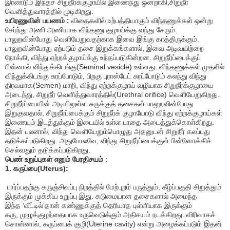
இரண்டும் இந்தச் சிறுநீர்க்குழாயில் இணைந்து ஒன்றாகி
,
சிறுநீர்
வெளித்துவாரத்தில் முடிகிறது.
உயிரணுவின் பயணம் :
விதைகளில் உற்பத்தியாகும் விந்தணுக்கள் ஒன்று
சேர்ந்து அணி அணியாக விந்தணு குழாய்க்கு வந்து சேரும்.
பாலுறவின்போது வெளியேறுவதற்காக இவை இங்கு காத்திருக்கும்.
பாலுறவின்போது ஏற்படும் தசை இறுக்கங்களால்
,
இவை அடிவயிற்றை
நோக்கி
,
விந்து ஏற்றக்குழாய்க்கு உந்தப்படுகின்றன. சிறுநீர்ப்பைக்குப்
பின்னால் விந்துக்கிடங்கு(
Seminal vesicle)
உள்ளது. விந்தணுக்கள் முதலில்
விந்துக்கிடங்கு சுரப்போடும்
,
பிறகு புராஸ்டேட் சுரப்போடும் கலந்து விந்து
திரவமாக(
Semen)
மாறி
,
விந்து ஏற்றக்குழாய் வழியாக சிறுநீர்க்குழாயை
அடைந்து
,
சிறுநீர் வெளித்துவாரத்தில்(
Urethral orifice)
வெளியேறுகிறது.
சிறுநீர்ப்பையின் அடியிலுள்ள சுருக்குத் தசைகள் பாலுறவின்போது
இறுகுவதால்
,
சிறுநீர்ப்பைக்கும் சிறுநீர்க் குழாயோடு விந்து ஏற்றக்குழாய்கள்
இணையும் இடத்துக்கும் இடையில் உள்ள பாதை அடைத்துக்கொள்கிறது.
இதன் பலனால்
,
விந்து வெளியேறும்பொழுது அதனுடன் சிறுநீர் கலப்பது
தடுக்கப்படுகிறது. அதுபோலவே
,
விந்து சிறுநீர்ப்பைக்குள் பின்னோக்கிச்
செல்வதும் தடுக்கப்படுகிறது.
பெண் உறுப்புகள் எனும் பேரதிசயம்
:
1.
கருப்பை(
Uterus):
பார்ப்பதற்கு கருஞ்சிவப்பு நிறத்தில் மேற்புறம் பருத்தும்
,
கீழ்ப்பகுதி சிறுத்தும்
இருக்கும் முக்கிய உறுப்பு இது. கடுமையான தசைகளால் அமைந்த
இந்த
‘
வீட்டில்
’
தான் கண்ணுக்குத் தெரியாத புள்ளியாக இருக்கும்
கரு
,
முழுக்குழந்தையாக உருவெடுக்கும் அதிசயம் நடக்கிறது. விரிவாகச்
சொன்னால்
,
கருப்பைக் குழி(
Uterine cavity)
என்று அழைக்கப்படும் இதன்