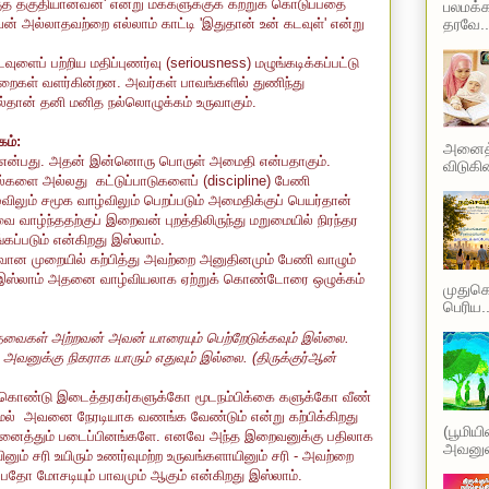
் தகுதியானவன்' என்று மக்களுக்குக் கற்றுக் கொடுப்பதை
பலமக்க
தரவே..
ைவன் அல்லாதவற்றை எல்லாம் காட்டி 'இதுதான் உன் கடவுள்' என்று
ளைப் பற்றிய மதிப்புணர்வு (seriousness) மழுங்கடிக்கப்பட்டு
றைகள் வளர்கின்றன. அவர்கள் பாவங்களில் துணிந்து
ால்தான் தனி மனித நல்லொழுக்கம் உருவாகும்.
கம்:
அனைத்த
ல் என்பது. அதன் இன்னொரு பொருள் அமைதி என்பதாகும்.
விடுகின
்களை அல்லது கட்டுப்பாடுகளைப் (discipline) பேணி
்விலும் சமூக வாழ்விலும் பெறப்படும் அமைதிக்குப் பெயர்தான்
ை வாழ்ந்ததற்குப் இறைவன் புறத்திலிருந்து மறுமையில் நிரந்தர
கப்படும் என்கிறது இஸ்லாம்.
ன முறையில் கற்பித்து அவற்றை அனுதினமும் பேணி வாழும்
இஸ்லாம் அதனை வாழ்வியலாக ஏற்றுக் கொண்டோரை ஒழுக்கம்
முதுகெல
பெரிய..
கள் அற்றவன் அவன் யாரையும் பெற்றேடுக்கவும் இல்லை.
அவனுக்கு நிகராக யாரும் எதுவும் இல்லை. (திருக்குர்ஆன்
 கொண்டு இடைத்தரகர்களுக்கோ மூடநம்பிக்கை களுக்கோ வீண்
மல் அவனை நேரடியாக வணங்க வேண்டும் என்று கற்பிக்கிறது
(பூமிய
னைத்தும் படைப்பினங்களே. எனவே அந்த இறைவனுக்கு பதிலாக
அவனுடை
் சரி உயிரும் உணர்வுமற்ற உருவங்களாயினும் சரி - அவற்றை
பதோ மோசடியும் பாவமும் ஆகும் என்கிறது இஸ்லாம்.