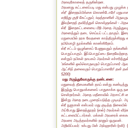
அளவுகோலைத் தருகின்றன.
அவனது கட்டளைப்படி மது என்பது முழுக்க 
ஸ்ரீ இறைநம்பிக்கை கொண்டோரே! மதுபானமு
எறிந்து குறி கேட்பதும், iஷத்தானின் அரு
இவற்றைத் தவிர்த்துக் கொள்ளுங்கள் - அதனால
ஸ்ரீ இறைகட்டளையை மீறி அதை அருந்துவதும்
அனைத்தும் தடை செய்யப் பட்டதாகும். இறைவ
மறுமையில் நரக வேதனை காத்திருக்கிறது என
நபிமொழி நூல்களில் காண்கிறோம்.
ஸ்ரீ சட்டம் ஒழுங்கைப் பேணுவதும் தங்களின்
பொறுப்பாகும். இப்பொறுப்பை நிறைவேற்ற
என்றும் நபிகள் நாயகம் அவர்கள் எச்சரித்துள
'உங்களில் ஒவ்வொருவரும் பொறுப்பாளர் ஆவார்
ஆட்சித் தலைவரும் பொறுப்பாளரே! தன் தன் குடி
5200)
மது அருந்துவோருக்கு தண்டனை:
மதுவைத் தீமைகளின் தாய் என்று கண்டித்
இருந்து பொதுமக்களைப் பாதுகாக்க ஒரு நடை
சென்றார்கள். அதை மதீனாவில் அரசாட்சி க
இன்று அதை நடைமுறைப்படுத்த முடியும். 
ஸ்ரீ நுஐமான் என்பவர் மது குடித்த நிலையி
அப்போது இறைத்தூதர் (ஸல்) அவர்கள் வீடுக
கட்டளையிட்டார்கள். மக்கள் அவரைக் கைகளால
அவரை அடித்தவர்களில் நானும் ஒருவன்.
அறிவிப்பவர்: உக்பது பின் அல்ஹாரிஸ் (ரலி