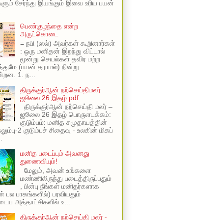
ளும் சேர்ந்து இயங்கும் இவை உரிய பயன்
.
பெண்குழந்தை என்ற
அருட்கொடை
= நபி (ஸல்) அவர்கள் கூறினார்கள்
: ஒரு மனிதன் இறந்து விட்டால்
மூன்று செயல்கள் தவிர மற்ற
ுமே (பயன் தராமல்) நின்று
்றன. 1. ந...
திருக்குர்ஆன் நற்செய்திமலர்
ஜூலை 26 இதழ் pdf
திருக்குர்ஆன் நற்செய்தி மலர் –
ஜூலை 26 இதழ் பொருளடக்கம்:
குடும்பம்: மனித சமுதாயத்தின்
ும்பு-2 குடும்பச் சிதைவு - உலகின் மிகப்
.
மனித படைப்பும் அவனது
துணைவியும்!
மேலும், அவன் உங்களை
மண்ணிலிருந்து படைத்திருப்பதும்
, பின்பு நீங்கள் மனிதர்களாக
ின் பல பாகங்களில்) பரவியதும்
ய அத்தாட்சிகளில் உ...
திருக்குர்ஆன் நற்செய்தி மலர் -