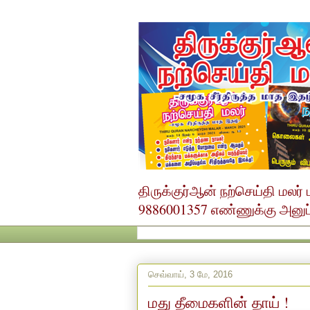
திருக்குர்ஆன் நற்செய்தி மல
9886001357 எண்ணுக்கு அனுப்ப
செவ்வாய், 3 மே, 2016
மது தீமைகளின் தாய் !