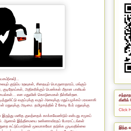
யகம்(ஸல்)...
யும் குடும்ப உறவுகள், சிதையும் பொருளாதாரம், மங்கும்
ள, குடிநோய்கள், அதிகரிக்கும் பெண்கள் மீதான பாலியல்
யல்கள்... என மதுவின் கொடுமைகள் நீள்கின்றன.
சந்தாத
கிளிக் 
்துவிட்டு வகுப்புக்கு வரும் அளவுக்கு மதுப்பழக்கம் பரவலாகி
ள் மதுவுக்கு அடிமை. தமிழகத்தில் 2 கோடி பேர் மதுவுக்கு
Click 
 இருந்து மனித குலத்தைக் காக்கவேண்டும் என்பது சமூகப்
வல். ஆனால் இத்தீமையை உண்ணாவிரதப் போராட்டங்கள்
றை கட்டுப்பாடுகள் மூலமாகவோ தடுக்க முடிவதில்லை
இந்த வ