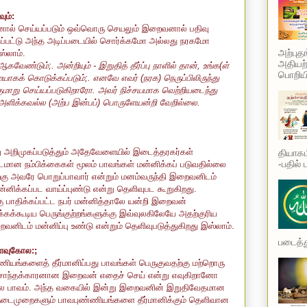
ும்:
ால் செய்யப்படும் ஒவ்வொரு செயலும் இறைவனால் பதிவு
க்கப்பட்டு அந்த அடிப்படையில் சொர்க்கமோ அல்லது நரகமோ
அற்புத
ஸ்லாம்.
அதியற்
ேண்டும்;. அன்றியும் - இறுதித் தீர்ப்பு நாளில் தான், உங்க(ள்
பொறியி
ாகக் கொடுக்கப்படும்;. எனவே எவர் (நரக) நெருப்பிலிருந்து
ிக்குமாறு செய்யப்படுகிறாரோ. அவர் நிச்சயமாக வெற்றியடைந்து
 அளிக்கவல்ல (அற்ப இன்பப்) பொருளேயன்றி வேறில்லை.
றிமுகப்படுத்தும் அதேவேளையில் இடைத்தரகர்கள்
தியாகம
-பதில் 
ூடமான நம்பிக்கைகள் மூலம் பாவங்கள் மன்னிக்கப் படுவதில்லை
ற்கு அவரே பொறுப்பாவார் என்றும் மனம்வருந்தி இறைவனிடம்
்னிக்கப்பட வாய்ப்புண்டு என்று தெளிவுபட கூறுகிறது.
கு பாதிக்கப்பட்ட நபர் மன்னித்தாலே யன்றி இறைவன்
்கக்கூடிய பெருங்குற்றங்களுக்கு இவ்வுலகிலேயே அதற்குரிய
ிடம் மன்னிப்பு உண்டு என்றும் தெளிவுபடுத்துகிறது இஸ்லாம்.
படைத்து
அளவுகோல:;
ியங்களைத் தீர்மானிப்பது பாவங்கள் பெருகுவதற்கு மற்றொரு
 சொந்தக்காரனான இறைவன் எதைச் செய் என்று எவுகிறானோ
யலே பாவம். அந்த வகையில் இன்று இறைவனின் இறுதிவேதமான
் நடைமுறைகளும் பாவபுண்ணியங்களை தீர்மானிக்கும் தெளிவான