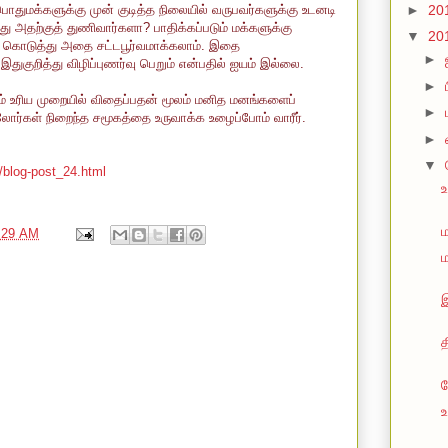
►
20
துமக்களுக்கு முன் குடித்த நிலையில் வருபவர்களுக்கு உடனடி
 அதற்குத் துணிவார்களா? பாதிக்கப்படும் மக்களுக்கு
▼
20
் கொடுத்து அதை சட்டபூர்வமாக்கலாம். இதை
►
துகுறித்து விழிப்புணர்வு பெறும் என்பதில் ஐயம் இல்லை.
►
 உரிய முறையில் விதைப்பதன் மூலம் மனித மனங்களைப்
►
ல்லோர்கள் நிறைந்த சமூகத்தை உருவாக்க உழைப்போம் வாரீர்.
►
▼
/blog-post_24.html
உ
ம
:29 AM
த
த