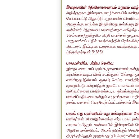
இறைவனின் நீதிவிசாரணையும் மறுமை வாழ்வ
அடுத்ததாக இவ்வுலக வாழ்க்கையில் மனிதன
செய்யப்பட்டு அதுபற்றி மறுமையில் விசாரி
அவனுக்கு வாய்க்க இருக்கிறது என்கிறது இ
ஒவ்வோர் ஆத்மாவும் மரணத்தைச் சுகித்தே ஆகவ
செய்கைக)ளுக்குரிய பிரதி பலன்கள் முழுமைய
பாதுகாக்கப்பட்டுச் சுவர்க்கத்தில் பிரவேச
விட்டார்;. இவ்வுலக வாழ்க்கை மயக்கத்தை
(திருக்குர்ஆன் 3:185)
பாவமன்னிப்பு பற்றிய தெளிவு:
இறைவனை மாபெரும் கருணையாளன் என்று அ
கற்பிக்கக்கூடிய வீண் சடங்குகள் அல்லது ம
என்கிறது இஸ்லாம். ஒருவர் செய்த பாவத்தி
முறையிட்டு மன்றாடுதல் மூலமே பாவங்கள் மன
தனிநபர்களை பாதிக்கக்கூடிய குற்றங்களுக்
மன்னிப்பதில்லை என்றும் சமூகங்களை பாதிக
தண்டனைகள் நிறைவேற்றப்பட்டால்தான் இறைவன
பாவம் எது புண்ணியம் எது என்பதற்கான 
மனிதர்கள் மனோஇச்சைக்கு ஏற்ப பாவ புண்ண
காரணம் ஆகும். உண்மையில் இவ்வுலகின்
அதுவே புண்ணியம். அவன் தடுக்கும் செ
திருக்குர்ஆனும் முஹம்மது நபி அவர்களின