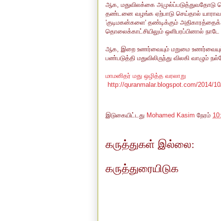
ஆக, மதுவிலக்கை அமுல்ப்படுத்துவதோடு பொ
தண்டனை வழங்க ஏற்பாடு செய்தால் யாராவது
'குடிமகன்களை' தண்டிக்கும் அதிகாரத்தைக
தொலைக்காட்சியிலும் ஒளிபரப்பினால் நாடே இ
ஆக, இறை உணர்வையும் மறுமை உணர்வையும்
பண்படுத்தி மதுவிலிருந்து விலகி வாழும் ந
மாமனிதர் மது ஒழித்த வரலாறு
http://quranmalar.blogspot.com/2014/10
இடுகையிட்டது
Mohamed Kasim
நேரம்
10
கருத்துகள் இல்லை:
கருத்துரையிடுக