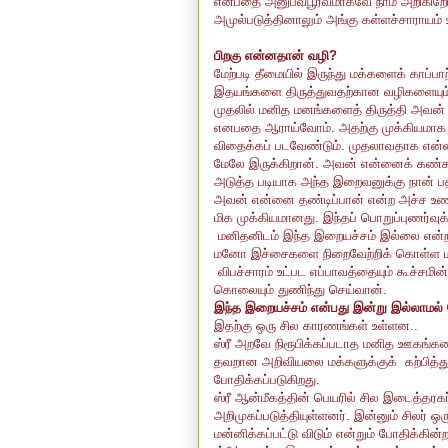
என்பதை அனுபவபூர்வமாகவே நாம் அறிகிற
அமுல்படுத்தினாலும் அங்கு கள்ளச்சாராயம
பிறகு என்னதான் வழி?
மேற்படி தீமையில் இருந்து மக்களைக் கா
இதயங்களை திருத்துவதற்கான வழிகளையும் ஒர
முதலில் மனித மனங்களைத் திருத்தி அவன்
எனபதை ஆராய்வோம். அதற்கு முக்கியமாக 
விதைக்கப் படவேண்டும். முதலாவதாக என்ன
மேலே இருக்கிறான். அவன் என்னைக் கண்கா
அடுத்த படியாக அந்த இறைவனுக்கு நான் பதி
அவன் என்னை தண்டிப்பான் என்ற அச்ச உணர்வும
மிக முக்கியமானது. இந்தப் பொறுப்புணர்வுக
மனிதனிடம் இந்த இறையச்சம் இல்லை என்றால
மனோ இச்சைகளை நிறைவேற்றிக் கொள்ள மது
விபச்சாரம் உட்பட எப்பாவத்தையும் கூச்ச
கொலையும் துணிந்து செய்வான்.
இந்த இறையச்சம் என்பது இன்று இல்லாமல
இதற்கு ஒரு சில காரணங்கள் உள்ளன..
ஸ்ரீ அறவே நிரூபிக்கப்படாத மனித ஊகங்
தவறான அறிவியலை மக்களுக்குக் கற்பித்து
போதிக்கப்படுகிறது.
ஸ்ரீ ஆன்மீகத்தின் பெயரில் சில இடைத்தரக
அறிமுகப்படுத்தியுள்ளனர். இன்னும் சிலர் ஒ
மன்னிக்கப்பட்டு விடும் என்றும் போதிக்கின்