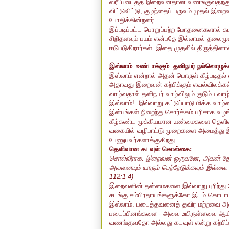
ஸ்ரீ 'படைத்த இறைவன்தான் வணங்குவதற்குத
விட்டுவிட்டு, குழந்தைப் பருவம் முதல் இற
போதிக்கின்றனர்.
இப்படிப்பட்ட பொறுப்பற்ற போதனைகளால் கடவு
சிறிதளவும் பயம் என்பதே இல்லாமல் தலைமு
ஈடுபடுகிறார்கள். இதை முதலில் திருத்தின
இஸ்லாம் உண்டாக்கும் தனிநபர் நல்லொழுக்
இஸ்லாம் என்றால் அதன் பொருள் கீழ்படித
அதாவது இறைவன் கற்பிக்கும் எவல்விலக்கல
வாழ்வதால் தனிநபர் வாழ்விலும் குடும்ப வாழ
இஸ்லாம்! இவ்வாறு கட்டுப்பாடு மிக்க வாழ்வ
இன்பங்கள் நிறைந்த சொர்க்கம் பரிசாக வழங்
கீழ்கண்ட முக்கியமான உண்மைகளை தெளிவா
வகையில் வழிபாட்டு முறைகளை அமைத்து 
பேணுபவர்களாக்குகிறது:
தெளிவான கடவுள் கொள்கை:
சொல்வீராக: இறைவன் ஒருவனே, அவன் தேவை
அவனையும் யாரும் பெற்றேடுக்கவும் இல்லை. 
112:1-4)
இறைவனின் தன்மைகளை இவ்வாறு புரிந்து
சடங்கு சம்பிரதாயங்களுக்கோ இடம் கொடா
இஸ்லாம். படைத்தவனைத் தவிர மற்றவை அ
படைப்பினங்களை - அவை உயிருள்ளவை ஆயினும
வணங்குவதோ அல்லது கடவுள் என்று கற்பிப்