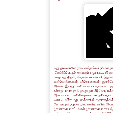
'
மது தீமைகளின் தாய்' என்றார்கள் நபிகள் நா
கெட்டுப்போகும் இளைஞர் சமுதாயம், சீர்குலை
உழைப்புத் திறன், பெருகும் சாலை விபத்துக
வன்கொடுமைகள், தற்கொலைகள், குற்றச்செ
ஆனால் இன்று பள்ளி மாணவர்களும் கூட குடித
உள்ளது. பாரத நாடு முழுவதும் 20 கோடி மக்க
அடிமை என புள்ளிவிவரங்கள் கூறுகின்றன.
கொடிய இந்த மது அரக்கனின் ஆதிக்கத்தில்
பொறுப்புணர்வுள்ள நல்ல மனிதர்களின் ஆ
மூலமாகவோ சட்டங்கள் மூலமாகவோ காவல்து