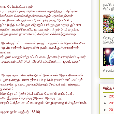
நகரில்
தடை செய்யப்பட்டதாகும்.
நேர்வழி
ம், சூதாட்டமும், கற்சிலைகளை வழிபடுதலும், அம்புகள்
வருக்கத்தக்க செயல்களிலுள்ளவையாகும்; ஆகவே நீங்கள்
் நீங்கள் வெற்றியடைவீர்கள். (திருக்குர்ஆன் 5:90 )
 உற்பத்தி செய்வதும் விற்பதும் வாங்குவதும் உதவுவதும் என
னின் சாபத்திற்கு உரிய பாவமாகும் என்றும் அவர்களுக்கு
்றும் நபிகள் நாயகம்(ஸல்) அவர்கள் எச்ச்சரித்துள்ளதை
தொகுக்
இறைத்த
 ஆட்சிக்குட்பட்ட மக்களின் நலனும் பாதுகாப்பும் அரசாள்வோரின்
ாத ஆட்சியாளர்கள் இறைவனின் தண்டனைக்கு ஆளாவார்கள்
்ளார்கள்:
. தன் பொறுப்புக்கு உட்பட்டவை பற்றி அவர் விசாரிக்கப்படுவார்.
மக்கள் பற்றி அவர் விசாரிக்கப்படுவார்.....' (நூல்: புகாரீ
போலவே 
து அதைத் தடை செய்ததோடு மட்டுமல்லாமல் அதன் தீமைகளில்
முறை சாத்தியமான தீர்வையும் நபிகள் நாயகம் காட்டிவிட்டுச்
ைவந்தபோது நடைமுறைப்படுத்தவும் செய்தார்கள். நம்மாலும்
நேற்று 
அது என்ன?
ல் இறைத்தூதர் (ஸல்) அவர்களிடம் கொண்டு வரப்பட்டார்.
►
20
ளில் இருந்தவர்களுக்கு (அவரை அடிக்குமாறு)
ும் பேரித்த மர மட்டையாலும், செருப்புகளாலும் அடித்தார்கள்.
►
20
►
20
) (ஆதார நூல்: அஹ்மத் 18610)