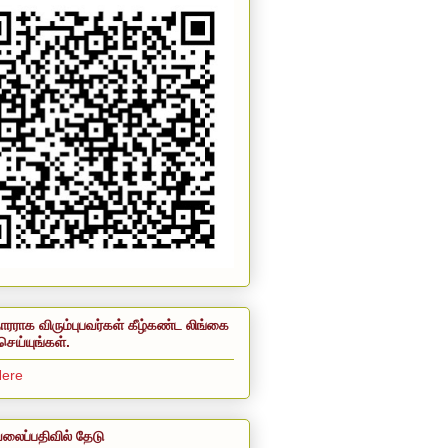
ாரராக விரும்புபவர்கள் கீழ்கண்ட லிங்கை
செய்யுங்கள்.
Here
லைப்பதிவில் தேடு