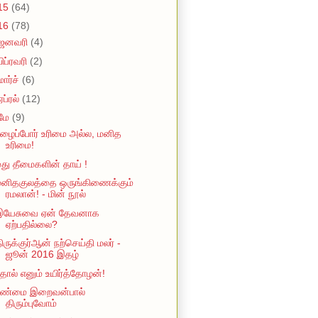
15
(64)
16
(78)
ஜனவரி
(4)
பிப்ரவரி
(2)
மார்ச்
(6)
ஏப்ரல்
(12)
மே
(9)
ழைப்போர் உரிமை அல்ல, மனித
உரிமை!
து தீமைகளின் தாய் !
மனிதகுலத்தை ஒருங்கிணைக்கும்
ரமலான்! - மின் நூல்
இயேசுவை ஏன் தேவனாக
ஏற்பதில்லை?
ிருக்குர்ஆன் நற்செய்தி மலர் -
ஜூன் 2016 இதழ்
ோல் எனும் உயிர்த்தோழன்!
உண்மை இறைவன்பால்
திரும்புவோம்