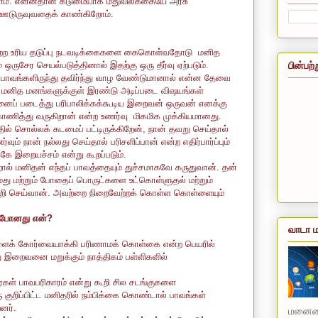
ோம். என்னதான் கடுமையாக மதுவிலக்கையே அரசு
் ஊடுருவுவதைக் காண்கிறோம்.
ப்பாற்ற உரிய தடுப்பு நடவடிக்கைகளை கைகொள்வதோடு மனித
பின்பற்
ுசேர செயல்படுத்தினால் இதற்கு ஒரு தீர்வு ஏற்படும்.
 பாவங்களிருந்து தவிர்ந்து வாழ வேண்டுமானால் என்ன தேவை
மனித மனங்களுக்குள் இரண்டு அடிப்படை விஷயங்கள்
ைப் படைத்து பரிபாலிக்கக்கூடிய இறைவன் ஒருவன் எனக்கு
ணித்து வருகிறான் என்ற உணர்வு மிகமிக முக்கியமானது.
ல் சொல்லக் கடமைப் பட்டிருக்கிறேன், நான் தவறு செய்தால்
் நான் நல்லது செய்தால் பரிசளிப்பான் என்ற எதிர்பார்ப்பும்
்கே இறையச்சம் என்று கூறப்படும்.
் மனிதன் எந்தப் பாவத்தையும் துச்சமாகவே கருதுவான். தன்
 மற்றும் போதைப் பொருட்களை உட்கொள்ளுதல் மற்றும்
மின்றி செய்வான். அவற்றை நிறைவேற்றக் கொள்ள கொள்ளையும்
் போனது என்?
வாடா ம
களைக் கோர்வையாக்கி பரிணாமக் கொள்கை என்ற பெயரில்
 இறைவனை மறுக்கும் நாத்திகம் பள்ளிகளில்
ர்கள் பாவபரிகாரம் என்று கூறி சில சடங்குகளை
ரு குறிப்பிட்ட மனிதரில் நம்பிக்கை கொண்டால் பாவங்கள்
றனர்.
மனையை