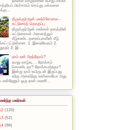
தங்கள் வாழ்நாளின் போது மக்கா
 சத்தியப் பிரச்சாரம் செய்து மக்களை
க்கு...
திருக்குர்ஆன் மலர்ச்சோலை -
கட்டுரைத் தொகுப்பு
திருக்குர்ஆன் மலர்கள் தளத்தின்
கட்டுரைகள் அனைத்தும்
கீழ்கண்ட தலைப்புகளின் கீழ்
கப் பட்டுள்ளன. 1. இறைவேதம் 2.
ூதர் 3. இ...
நாம் ஏன் பிறந்தோம்?
நமது வாழ்வு.... நோக்கம்
கொண்டதா? நோக்கமற்றதா?
இன்று நாம் உயிருடன் இருப்பது
எந்த அளவிற்கு உண்மையோ அது
என்றேனும் ஒரு நாள் மரணி...
மலர்ந்த மலர்கள்
12
(120)
13
(52)
14
(98)