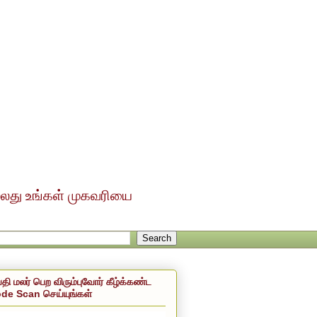
ல்லது உங்கள் முகவரியை
்தி மலர் பெற விரும்புவோர் கீழ்க்கண்ட
de Scan செய்யுங்கள்