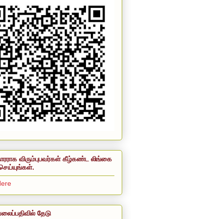
ாரராக விரும்புபவர்கள் கீழ்கண்ட லிங்கை
செய்யுங்கள்.
Here
லைப்பதிவில் தேடு