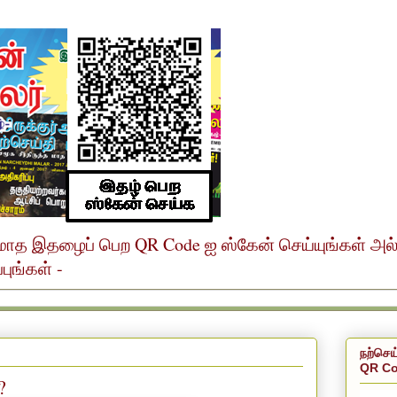
ர் மாத இதழைப் பெற QR Code ஐ ஸ்கேன் செய்யுங்கள் அ
ுங்கள் -
நற்செய
QR Co
?