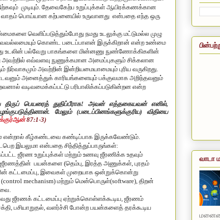
ற்கவும் முடியும். தேவைகேற்ப உறுப்புக்கள் ஆயிரக்கணக்கான
 வாதம் பொய்யான கற்பனையில் உருவானது என்பதை எந்த ஒரு
 உண்மைகளை வெளிப்படுத்தும்போது நமது உடலுக்கு மட்டுமல்ல முழு
 சர்வவல்லமையும் கொண்ட படைப்பாளன் இருக்கிறான் என்ற உண்மை
பின்பற்
மது உடலின் பல்வேறு பாகங்களை மின்னணு நுண்ணோக்கிகளின்
ு அவற்றில் எவ்வளவு நுணுக்கமான அமைப்புகளும் சிக்கலான
 நிர்வாகமும் அவற்றின் இன்றியமையாமையும் புரிய வருகிறது.
னும் அனைத்துக் காரியங்களையும் பக்குவமாக அறிந்தவனும்
ைவனால் வடிவமைக்கப்பட்டு பரிபாலிக்கப்படுகின்றன என்ற
திருப் பெயரைத் துதிப்பீராக! அவன் எத்தகையவன் எனில்
,
ுபடுத்தினான். மேலும் (படைப்பினங்களுக்குரிய) விதியை
ுக்குர்ஆன்
87:1
-
3
)
் என்றால் கீழ்கண்டவை கண்டிப்பாக இருக்கவேண்டும்.
ெற இயலுமா என்பதை சிந்தித்துப்பாருங்கள்:
ட்ட ஜீரண உறுப்புக்கள் மற்றும் உணவு ஜீரணிக்க உதவும்
வாடா ம
m), ஜீரணத்தின் பயன்களை (தெம்பு, இரத்த அணுக்கள், புரதம்
களின் கட்டமைப்பு, இவைகள் முறையாக ஒன்றுக்கொன்று
(control
mechanism
) மற்றும் மென்பொருள்(software), திறன்
 தேவை.
வது ஜீரணக் கட்டமைப்பு ஏற்றுக்கொள்ளக்கூடிய, ஜீரணம்
சக்தி, பசியாறுதல், வளர்ச்சி போன்ற பயன்களைத் தரக்கூடிய
மனையை