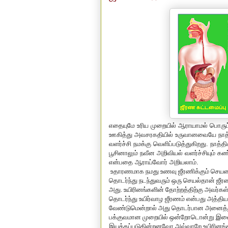
எதையுமே உரிய முறையில் ஆராயாமல் பொரு
ஊகித்து அவசரகதியில் உருவானவையே நாத்த
வளர்ச்சி நமக்கு வெளிப்படுத்துகிறது. நா
பூசினாலும் நவீன அறிவியல் வளர்ச்சியும் க
என்பதை ஆராய்வோர் அறியலாம்.
உதாரணமாக நமது உணவு ஜீரணிக்கும் செயலை
தொடர்ந்து நடந்துவரும் ஒரு செயல்தான் ஜீர
அது. உயிரினங்களின் தோற்றத்திற்கு அவர்க
தொடர்ந்து உயிர்வாழ ஜீரணம் என்பது அத்தி
வேண்டுமென்றால் அது தொடர்பான அனைத்து உ
பக்குவமான முறையில் ஒன்றோடொன்று இணைக்
இயக்கப்படுகின்றனவோ அவ்வாறே உயிரினங்க