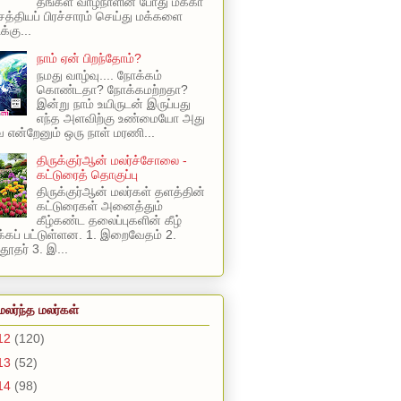
தங்கள் வாழ்நாளின் போது மக்கா
 சத்தியப் பிரச்சாரம் செய்து மக்களை
க்கு...
நாம் ஏன் பிறந்தோம்?
நமது வாழ்வு.... நோக்கம்
கொண்டதா? நோக்கமற்றதா?
இன்று நாம் உயிருடன் இருப்பது
எந்த அளவிற்கு உண்மையோ அது
என்றேனும் ஒரு நாள் மரணி...
திருக்குர்ஆன் மலர்ச்சோலை -
கட்டுரைத் தொகுப்பு
திருக்குர்ஆன் மலர்கள் தளத்தின்
கட்டுரைகள் அனைத்தும்
கீழ்கண்ட தலைப்புகளின் கீழ்
கப் பட்டுள்ளன. 1. இறைவேதம் 2.
ூதர் 3. இ...
மலர்ந்த மலர்கள்
12
(120)
13
(52)
14
(98)