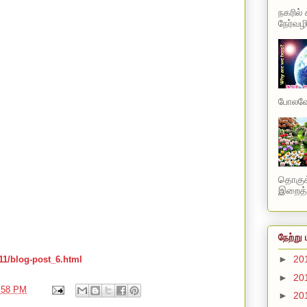
நகரில்
நேர்வழி
போலவே 
தொகுக்
இறைத்த
நேற்று 
►
20
11/blog-post_6.html
►
20
:58 PM
►
20