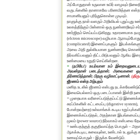
அப்போதுதான் உருவான உயிர் வாழவும் நிலைநி
வருடங்களில் தானாகவே பரிணமித்தன என்ற
சாமானியனும் புரிந்துகொள்ள முடியும்.
நாளுக்கு நாள் வளரும் அறிவியல் புதுப்புது
உலகத்திற்கும் பின்னால் ஒரு நுண்ணறிவும்
ஊர்ஜிதம் செய்யப்படுகிறது. உதாரணமாக ந
(elctron microscope) வழியாக ஆராயும்போத
(complicated) இணைப்புகளும் இயக்கங்களும்
அவை அதி துல்லியமான நுண்ணறிவு கொண்டவ
நிர்வகிப்பவனும் திட்டமிடுபவனும் ஆகிய இற
உண்மையை உறுதி செய்கின்றன.
=
(
நபியே!) உயர்வான உம் இறைவனுடைய 
அவன்தான் படைத்தான்
;
அவைகளை ஒழுங்க
நிர்ணயித்தான்
;
பிறகு வழிகாட்டினான்.
(திர
ஜீரணம் என்ற அற்புதம்
மனித உடலில் ஜீரணம் என்பது நடக்கவேண்டும
இவையெல்லாம் ஒரு படைப்பாளன் இன்றி நடைப
= முறையாக வரிசைப்படுத்தப்பட்டு இணைக்கப்ப
சுரப்பிகளின் கட்டமைப்பு (digestive syste
போன்றவற்றை) உள்வாங்கக் கூடிய உறுப்புக்
இணைக்கப்படுதல், அதற்கான இயங்கமைப்பு 
மூலம் (power source) நிர்வாகம் என்பவை
= உண்பதற்குத் தகுதிவாய்ந்த பொருள் – அதா
ஆகக்கூடிய, சுவையுள்ள, உண்டால் உடலுக்கு 
உணவுப்பொருள் - இருக்க வேண்டும்.