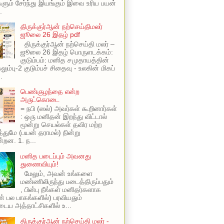
ளும் சேர்ந்து இயங்கும் இவை உரிய பயன்
.
திருக்குர்ஆன் நற்செய்திமலர்
ஜூலை 26 இதழ் pdf
திருக்குர்ஆன் நற்செய்தி மலர் –
ஜூலை 26 இதழ் பொருளடக்கம்:
குடும்பம்: மனித சமுதாயத்தின்
ும்பு-2 குடும்பச் சிதைவு - உலகின் மிகப்
.
பெண்குழந்தை என்ற
அருட்கொடை
= நபி (ஸல்) அவர்கள் கூறினார்கள்
: ஒரு மனிதன் இறந்து விட்டால்
மூன்று செயல்கள் தவிர மற்ற
ுமே (பயன் தராமல்) நின்று
்றன. 1. ந...
மனித படைப்பும் அவனது
துணைவியும்!
மேலும், அவன் உங்களை
மண்ணிலிருந்து படைத்திருப்பதும்
, பின்பு நீங்கள் மனிதர்களாக
ின் பல பாகங்களில்) பரவியதும்
ய அத்தாட்சிகளில் உ...
திருக்குர்ஆன் நற்செய்தி மலர் -