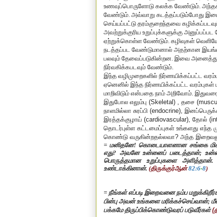
உணவுப்பொருளோடு கலக்க வேண்டும். அந்தக் க
வேண்டும். அவ்வாறு கடத்தப்படும்போது இடை
செய்யப்பட்டு தரம்குறைந்தவை கழிக்கப்படவும்
அவற்றுக்குரிய உறுப்புக்களுக்கு அனுப்பப்பட
ஏற்றுக்கொள்ள வேண்டும். கழிவுகள் வெளிய
நடத்தப்பட வேண்டுமானால் அதற்கான இயங்கமை
பலவும் தேவைப்படுகின்றன. இவை அனைத்தும்
நிர்வகிக்கபடவும் வேண்டும்.
இந்த வழிமுறைகளில் நிர்ணயிக்கப்பட்ட வரம்ப
ஏனெனில் இந்த நிர்ணயிக்கப்பட்ட வரம்புகள
மாறிவிடும் என்பதை நாம் அறிவோம். இதுவரை ந
இதுபோல
எலும்பு (
Skeletal
)
,
தசை (
muscu
நாளமில்லா சுரப்பி (
endocrine
)
,
இனப்பெருக்க
இரத்தக்குழாய் (
cardiovascular
)
,
தோல் (
i
தொடர்புள்ள கட்டமைப்புகள் உங்களது எந்த மு
கொண்டு வருகின்றதல்லவா? அந்த இறைவனுக
= மனிதனே! கொடையாளனான சங்கை மிக்க உ
எது
?
அவனே உன்னைப் படைத்தான்
;
உன்ன
பொருத்தமான உறுப்புகளை அளித்தான். 
உண்டாக்கினான்.
(திருக்குர்ஆன்
82:6
-
8
)
= நீங்கள் எப்படி இறைவனை நம்ப மறுக்கிறீர்
பின்பு அவன் உங்களை மரிக்கச்செய்வான்
;
மீ
பக்கமே திருப்பிக்கொண்டுவரப் படுவீர்கள்
(