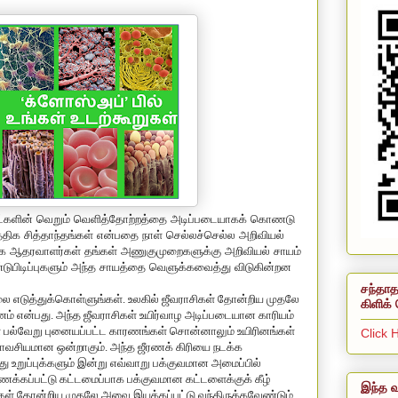
ட்களின் வெறும் வெளித்தோற்றத்தை அடிப்படையாகக் கொணடு
ிக சித்தாந்தங்கள் என்பதை நாள் செல்லச்செல்ல அறிவியல்
த்திக ஆதரவாளர்கள் தங்கள் அணுகுமுறைகளுக்கு அறிவியல் சாயம்
ண்டுபிடிப்புகளும் அந்த சாயத்தை வெளுக்கவைத்து விடுகின்றன
சந்தாத
 எடுத்துக்கொள்ளுங்கள். உலகில் ஜீவராசிகள் தோன்றிய முதலே
கிளிக் 
ணம் என்பது. அந்த ஜீவராசிகள் உயிர்வாழ அடிப்படையான காரியம்
ள் பல்வேறு புனையப்பட்ட காரணங்கள் சொன்னாலும் உயிரினங்கள்
Click 
யாவசியமான ஒன்றாகும். அந்த ஜீரணக் கிரியை நடக்க
றுப்புக்களும் இன்று எவ்வாறு பக்குவமான அமைப்பில்
கப்பட்டு கட்டமைப்பாக பக்குவமான கட்டளைக்குக் கீழ்
இந்த வ
ள் தோன்றிய முதலே அவை இயக்கப்பட்டு வந்திருக்கவேண்டும்.