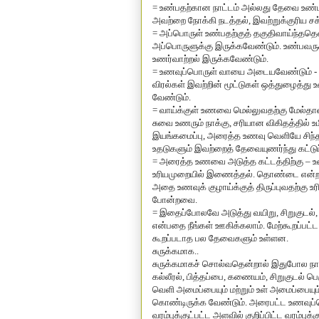
= உண்பதற்கான நாட்டம் அல்லது தேவை உண்பவர
அவற்றை நோக்கி நடத்தல், இவற்றுக்குரிய ச
= அப்பொருள் உண்பதற்குத் தகுதிவாய்ந்ததெ
அப்பொருளுக்கு இருக்கவேண்டும். உண்பவருக்க
உணர்வாற்றல் இருக்கவேண்டும்.
= உணவுப்பொருள் வாயை அடையவேண்டும் - 
விரல்கள் இவற்றின் மூட்டுகள் ஒத்துழைத்த
வேண்டும்.
= வாய்க்குள் உணவை மெல்லுவதற்கு மேல்தாடை
சுவை உணரும் நாக்கு, சரியான விகிதத்தில் உமிழ்
இயங்கமைப்பு, அரைத்த உணவு வெளியே சிந்
உதடுகளும் இவற்றைத் தேவையுணர்ந்து கட்டு
= அரைத்த உணவை அடுத்த கட்டத்திற்கு – உணவ
உரியமுறையில் இணைத்தல். தொண்டை என்ற ஜங
அதை உணவுக் குழாய்க்குத் திருப்புவதற்கு உ
போன்றவை.
= இதைப்போலவே அடுத்து வயிறு, சிறுகுடல்,
என்பதை நீங்கள் ஊகிக்கலாம். மேற்கூறப்பட
கூறப்படாத பல தேவைகளும் உள்ளன.
சுருக்கமாக..
சுருக்கமாகச் சொல்வதென்றால் இதுபோல நா
கல்லீரல், பித்தப்பை, கணையம், சிறுகுடல் பெர
வெளி அமைப்பையும் மற்றும் உள் அமைப்பைய
கொண்டிருக்க வேண்டும். அரைபட்ட உணவுப்பொ
வரம்புக்குட்பட்ட அளவில் குறிப்பிட்ட வரம்