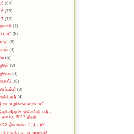
15
(64)
16
(78)
17
(72)
ஜனவரி
(7)
பிப்ரவரி
(9)
மார்ச்
(8)
ஏப்ரல்
(4)
மே
(5)
ஜூன்
(9)
ஜூலை
(4)
ஆகஸ்ட்
(8)
செப்டம்பர்
(3)
அக்டோபர்
(4)
ஜீரணமா இல்லை மரணமா?
ிருக்குர்ஆன் நற்செய்தி மலர் -
நவம்பர் 2017 இதழ்
012 இல் உலகம் அழியுமா?
அழியாத தியாக வரலாறுகள்!