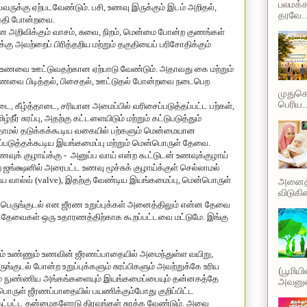
பலமக்க
ுக்கு ஏற்படவேண்டும். பசி, உணவு இருக்கும் இடம் அறிதல்,
தரவே..
க்தி போன்றவை.
ன அறிவிக்கும் வாசம், சுவை, நிறம், மென்மை போன்ற குணங்கள்
ு அவற்றைப் பிரித்தறிய மற்றும் தகுதியைப் பரிசோதிக்கும்
உணவை ஊட்டுவதற்கான ஏற்பாடு வேண்டும். அதாவது கை மற்றும்
ு உணவை பிடித்தல், பிசைதல், ஊட்டுதல் போன்றவை நடைபெற
முதுகெல
பெரிய..
, கீழ்த்தாடை, சரியான அமைப்பில் வரிசைப்படுத்தப்பட்ட பற்கள்,
நீர் சுரப்பு, அதற்கு கட்டளையிடும் மற்றும் கட்டுபடுத்தும்
தாமல் தடுக்கக்கூடிய வகையில் பற்களும் மென்மையான
ப்படுத்தக்கூடிய இயங்கமைப்பு மற்றும் மென்பொருள் தேவை.
ுக் குழாய்க்கு - அனுப்ப வாய் என்ற கூட்டுடன் உணவுக்குழாய்
்க்ஷனில் அரைபட்ட உணவு மூச்சுக் குழாய்க்குள் செல்லாமல்
ரிய வால்வ் (valve), இதற்கு வேண்டிய இயங்கமைப்பு, மென்பொருள்
அனைத்த
விடுகின
 பெருங்குடல் என ஜீரண உறுப்புக்கள் அனைத்திலும் என்ன தேவை
்ட தேவைகள் ஒரு உதாரணத்திற்காக கூறப்பட்டவை மட்டுமே. இங்கு
ம் உண்ணும் உணவின் ஜீரணப்பாதையில் அமைந்துள்ள வயிறு,
ுங்குடல் போன்ற உறுப்புக்களும் சுரப்பிகளும் அவற்றுக்கே உரிய
(பூமிய
ும் நுண்ணிய அங்கங்களையும் இயங்கமைப்பையும் தன்னகத்தே
அவனுடை
ருள் ஜீரணப்பாதையில் பயணிக்கும்போது குறிப்பிட்ட
புக்குட்பட்ட தன்மைகளோடு திரவங்கள் சுரக்க வேண்டும். அவை