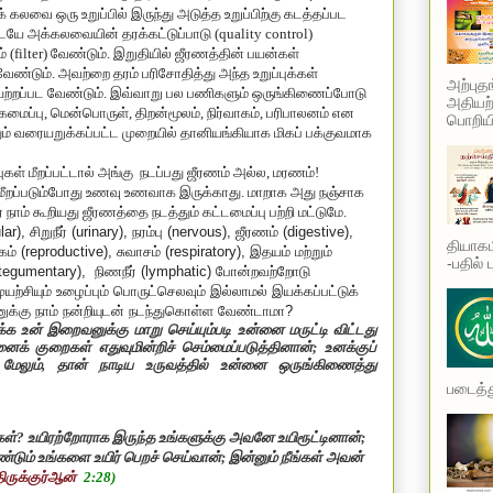
லவை ஒரு உறுப்பில் இருந்து அடுத்த உறுப்பிற்கு கடத்தப்பட
யே அக்கலவையின் தரக்கட்டுப்பாடு (quality control)
 (filter) வேண்டும். இறுதியில் ஜீரணத்தின் பயன்கள்
 வேண்டும். அவற்றை தரம் பரிசோதித்து அந்த உறுப்புக்கள்
அற்புத
ேற்றப்பட வேண்டும். இவ்வாறு பல பணிகளும் ஒருங்கிணைப்போடு
அதியற்
ப்பு, மென்பொருள், திறன்மூலம், நிர்வாகம், பரிபாலனம் என
பொறியி
 வரையறுக்கப்பட்ட முறையில் தானியங்கியாக மிகப் பக்குவமாக
ுகள் மீறப்பட்டால் அங்கு நடப்பது ஜீரணம் அல்ல, மரணம்!
் மீறப்படும்போது உணவு உணவாக இருக்காது. மாறாக அது நஞ்சாக
ாம் கூறியது ஜீரணத்தை நடத்தும் கட்டமைப்பு பற்றி மட்டுமே.
lar
)
,
சிறுநீர் (
urinary
)
,
நரம்பு (
nervous
)
,
ஜீரணம் (
digestive
)
,
தியாகம
ம் (
reproductive
)
,
சுவாசம் (
respiratory
)
,
இதயம் மற்றும்
-பதில் 
ntegumentary
),
நிணநீர் (
lymphatic
) போன்றவற்றோடு
யற்சியும் உழைப்பும் பொருட்செலவும் இல்லாமல் இயக்கப்பட்டுக்
்கு நாம் நன்றியுடன் நடந்துகொள்ள வேண்டாமா?
ன் இறைவனுக்கு மாறு செய்யும்படி உன்னை மருட்டி விட்டது
ைக் குறைகள் எதுவுமின்றிச் செம்மைப்படுத்தினான்
;
உனக்குப்
மேலும்
,
தான் நாடிய உருவத்தில் உன்னை ஒருங்கிணைத்து
படைத்து
கள்
?
உயிரற்றோராக இருந்த உங்களுக்கு அவனே உயிரூட்டினான்
;
ண்டும் உங்களை உயிர் பெறச் செய்வான்
;
இன்னும் நீங்கள் அவன்
திருக்குர்ஆன்
2:28
)