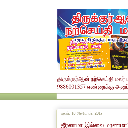
திருக்குர்ஆன் நற்செய்தி மல
9886001357 எண்ணுக்கு அனுப்ப
புதன், 18 அக்டோபர், 2017
ஜீரணமா இல்லை மரணமா