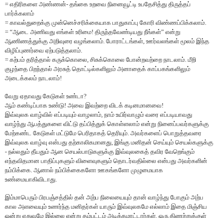
= எதிரிகளை அண்ணன்- தங்கை உறவை நினைவூட்டி உபதேசித்து திருத்தப்
பார்க்கலாம்
= காவல்துறைக்கு முன்னெச்சரிக்கையாக பாதுகாப்பு கோரி விண்ணப்பிக்கலாம்.
= “ஆடை அணிவது எங்கள் உரிமை! திருந்தவேண்டியது நீங்கள்” என்று
ஆணிணத்துக்கு அறிவுரை வழங்கலாம். போராட்டங்கள், ஊர்வலங்கள் மூலம் இந்த
விழிப்புணர்வை ஏற்படுத்தலாம்.
= கற்பம் தரித்தால் கருக்கொலை, சிசுக்கொலை போன்றவற்றை நாடலாம். மீறி
குழந்தை பிறந்தால் அரசுத் தொட்டில்களிலும் அனாதைக் காப்பகங்களிலும்
அடைக்கலம் நாடலாம்!
வேறு ஏதாவது கேடுகள் உண்டா?
ஆம் கண்டிப்பாக உண்டு! அவை இவற்றை விடக் கடினமானவை!
இவ்வுலக வாழ்வில் எப்படியும் வாழலாம், நாம் உயிர்வாழும் வரை எப்படியாவது
வாழ்ந்து ஆபத்துகளை விட்டு தப்பித்துக் கொள்ளலாம் என்று நினைப்பவர்களுக்கு
மேற்கண்ட கேடுகள் மட்டுமே பெரிதாகத் தெரியும். அவர்களைப் பொறுத்தவரை
இவ்வுலக வாழ்வு என்பது தற்காலிகமானது, இங்கு மனிதன் செய்யும் செயல்களுக்கு
- நல்லதும் தீயதும் ஆன செயல்பாடுகளுக்கு இவ்வுலகைத் தவிர வேறெங்கும்
எந்தவிதமான பாதிப்புகளும் விளைவுகளும் தொடர்வதில்லை என்பது அவர்களின்
நம்பிக்கை. ஆனால் நம்பிக்கைகளோ ஊகங்களோ முழுமையாக
உண்மையாகிவிடாது.
இம்மாபெரும் பிரபஞ்சத்தில் தன் அற்ப நிலையையும் தான் வாழ்ந்து போகும் அற்ப
கால அளவையும் உணர்ந்த மனிதர்கள் யாரும் இவ்வுலகமே எல்லாம் இதை மிஞ்சிய
ஒன்று எதுவுமே இல்லை என்று தம்பட்டம் அடிக்கமாட்டார்கள். ஒரு கிணற்றுக்குள்