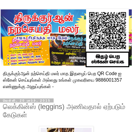
திருக்குர்ஆன் நற்செய்தி மலர் மாத இதழைப் பெற QR Code ஐ
ஸ்கேன் செய்யுங்கள் அல்லது உங்கள் முகவரியை 9886001357
எண்ணுக்கு அனுப்புங்கள் -
வெள்ளி, 20 மார்ச், 2015
லெக்கின்ஸ் (leggins) அணிவதால் ஏற்படும்
கேடுகள்