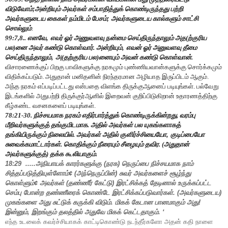
விடுவோம்
;
அன்றியும் அவர்கள் சம்பாதித்துக் கொண்டிருந்தது பற்றி
அவர்களுடைய கைகள் நம்மிடம் பேசம்
;
அவர்களுடைய கால்களும் சாட்சி
சொல்லும்
.
99:7
,
8.. எனவே
,
எவர் ஓர் அணுவளவு நன்மை செய்திருந்தாலும் அத(ற்குரிய
பல)னை அவர் கண்டு கொள்வார். அன்றியும்
,
எவன் ஓர் அனுவளவு தீமை
செய்திருந்தாலும்
,
அ(தற்குரிய பல)னையும் அவன் கண்டு கொள்வான்.
விசாரணைக்குப் பிறகு பாவிகளுக்கு நரகமும் புண்ணியவான்களுக்கு சொர்க்கமும்
விதிக்கப்படும். அதுதான் மனிதனின் நிரந்தரமான அழியாத இருப்பிடம் ஆகும்.
அந்த நரகம் எப்படிப்பட்டது என்பதை விளங்க திருக்குஆனைப் படியுங்கள். பல்வேறு
இடங்களில் அதுபற்றி திருக்குர்ஆனில் இறைவன் குறிப்பிடுகிறான் உதாரணத்திற்கு
கீழ்கண்ட வசனகளைப் படியுங்கள்.
78:21-30. நிச்சயமாக நரகம் எதிர்பார்த்துக் கொண்டிருக்கின்றது
,
வரம்பு
மீறிவர்களுக்குத் தங்குமிடமாக. அதில் அவர்கள் பல யுகங்களாகத்
தங்கியிருக்கும் நிலையில். அவர்கள் அதில் குளிர்ச்சியையோ
,
குடிப்பையோ
சுவைக்கமாட்டார்கள். கொதிக்கும் நீரையும் சீழையும் தவிர. (அதுதான்
அவர்களுக்குத்) தக்க கூலியாகும்.
18:29
.....அநியாயக் காரர்களுக்கு (நரக) நெருப்பை நிச்சயமாக நாம்
சித்தப்படுத்தியுள்ளோம்
¢ (
அந்நெருப்பின்) சுவர் அவர்களைச் சூழ்ந்து
கொள்ளும்
¢
அவர்கள் (தண்ணீர் கேட்டு) இரட்சிக்கத் தேடினால் உருக்கப்பட்ட
செம்பு போன்ற தண்ணீரைக் கொண்டே இரட்சிக்கப்படுவார்கள். (அவர்களுடைய)
முகங்களை அது சுட்டுக் கருக்கி விடும்.
மிகக் கேடான பானமாகும் அது!
இன்னும்
,
இறங்கும் தலத்தில் அதுவே மிகக் கெட்டதாகும்.
‘
எந்த உடலைக் கவர்ச்சியாகக் காட்டிகொண்டு நடந்தீர்களோ அதன் கதி நாளை