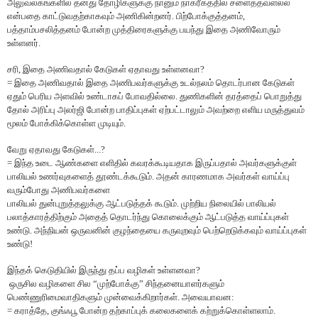
அலுவலகங்களில் தனது தோழிகளுக்கு நானும் நாகரீகத்தில் சளைத்தவளல்ல
என்பதை காட்டுவதற்காகவும் அணிகின்றனர். பிற்போக்குத்தனம்,
பத்தாம்பசலித்தனம் போன்ற முத்திரைகளுக்கு பயந்து இதை அணிவோரும்
உள்ளனர்.
சரி, இதை அணிவதால் கேடுகள் ஏதாவது உள்ளனவா?
= இதை அணிவதால் இதை அணிபவர்களுக்கு உடல்நலம் தொடர்பான கேடுகள்
ஏதும் பெரிய அளவில் உண்டாகப் போவதில்லை. துணிகளின் தரத்தைப் பொறுத்து
தோல் அரிப்பு அலர்ஜி போன்ற பாதிப்புகள் ஏற்பட்டாலும் அவற்றை எளிய மருத்துவம்
மூலம் போக்கிக்கொள்ள முடியும்.
வேறு ஏதாவது கேடுகள்...?
= இந்த உடை ஆண்களை எளிதில் கவரக்கூடியதாக இருப்பதால் அவர்களுக்குள்
பாலியல் உணர்வுகளைத் தூண்டக்கூடும். அதன் காரணமாக அவர்கள் வாய்ப்பு
வரும்போது அணிபவர்களை
பாலியல் துன்புறுத்தலுக்கு ஆட்படுத்தக் கூடும். முற்றிய நிலையில் பாலியல்
பலாத்காரத்திற்கும் அதைத் தொடர்ந்து கொலைக்கும் ஆட்படுத்த வாய்ப்புகள்
உண்டு. அந்நியன் ஒருவனின் குழந்தையை கருவுறவும் பெற்றெடுக்கவும் வாய்ப்புகள்
உண்டு!
இந்தக் கெடுதியில் இருந்து தப்ப வழிகள் உள்ளனவா?
ஒருசில வழிகளை சில “முற்போக்கு” சிந்தனையாளர்களும்
பெண்ணுரிமைவாதிகளும் முன்வைக்கிறார்கள். அவையாவன:
= கராத்தே, குங்ஃபூ போன்ற தற்காப்புக் கலைகளைக் கற்றுக்கொள்ளலாம்.