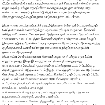
நீந்திக் களித்துக் கொண்டிருக்கும் தவளைகள் இக்கிணறுதான் எல்லாமே, இதை
மிஞ்சிய ஒன்று எங்கும் எதுவும் இல்லை என்று பிதற்றுவது போன்றதே அது.
உண்மையான பகுத்தறிவு கொண்டு சிந்திக்கும் எவரும் இறைவேதங்களும்
இறைத்தூதர்களும் கூறும் மறுமை வாழ்வை மறுக்க மாட்டார்கள்.
இவ்வுலகைப் படைத்து பரிபாலித்துவரும் இறைவன் இங்கு ஒவ்வொரு மனிதனும்
செய்த வினைகள் அனைத்துக்கும் மறுமையில் தீர்ப்பு வழங்குவான். இறைவன்
தடுத்த காரியங்களை செய்தவர்கள் அதற்கான தண்டனையை அனுபவிப்பார்கள்.
உதாரணமாக, உடை விஷயத்தில் இறைவன் விதித்த வரம்புகளை மீறியவர்களும்,
இறைவன் தடுத்த ஆண்-பெண் உறவு வரம்புகளை மீறியவர்களும், அவ்வாறு பிறந்த
குழந்தைகளைக் கொன்றவர்களும் என அனைவருக்கும் நரக நெருப்பின்
தண்டனை அங்கு உண்டு.
இவ்வுலகின் சொந்தக்காரனான இறைவன் சமூக நலன் மற்றும் சமூகத்தின்
பாதுகாப்பு கருதி இங்கு இப்படித்தான் வாழவேண்டும் என்று தனது
வரையறைகளை வேதங்கள் மூலமாகவும் தூதர்கள் மூலமாகவும் அவ்வப்போது
அறிவித்துள்ளான். அந்த வரிசையில் இறுதியாக வந்த நபிகள் நாயகம் அவர்களின்
மொழிகளும் அவர் மூலமாக அனுப்பப்பட்ட திருக்குர்ஆனும் ஆடை மற்றும் அந்நிய
ஆண்- பெண் உறவின் வரையறைகளை அறிவிக்கின்றன. அதன்படி
=
ஆண்களுக்கு
தொப்புள்
முதல்
முழங்கால்
வரையிலான
உடலின்
பாகங்கள்
மறைக்கப்பட
வேண்டியவையாகும்
.
=
பெண்களைப்
பொறுத்தவரை
முகம்
மற்றும்
முன்கை
தவிர
மற்ற
எல்லா
பகுதிகளையும்
மறைத்துக்
கொள்ள
வேண்டும்
.
= உடலின் பாகங்களை வெளிப்படுத்தும் விதமான மெல்லிய ஆடைகளும்