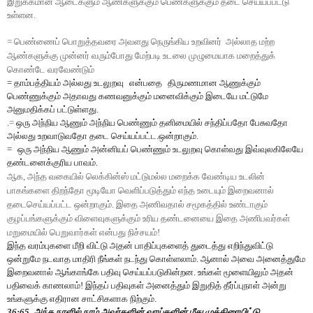
இறுக்கமான ஆடைகளும் ஆண்களுக்கும் பெண்களுக்கும் தடை செய்யப்பட்டு
உள்ளன.
= பெண்ணைப் பொறுத்தவரை அவளது நெருங்கிய உறவினர் அல்லாத மற்ற
ஆண்களுக்கு முன்னர் வரும்போது மேற்படி உடலை முழுமையாக மறைத்துக்
கொண்டே வரவேண்டும்
= தாம்பத்தியம் அல்லது உடலுறவு
என்பதை
திருமணமான ஆணுக்கும்
பெண்ணுக்கும் அதாவது கணவனுக்கும் மனைவிக்கும் இடையே மட்டுமே
அனுமதிக்கப் பட்டுள்ளது.
.
=
ஒரு அந்நிய ஆணும் அந்நிய பெண்ணும் தனிமையில் சந்திப்பதோ பேசுவதோ
அல்லது உறவாடுவதோ தடை செய்யப்பட்ட.ஒன்றாகும்.
=
ஒரு அந்நிய ஆணும் அன்னியப் பெண்ணும் உடலுறவு கொள்வது இவ்வுலகிலேயே
தண்டனைக்குரிய பாவம்.
ஆக, அந்த வகையில் லெக்கின்ஸ் மட்டுமல்ல மறைக்க வேண்டிய உடலின்
பாகங்களை திறந்தோ மூடியோ வெளிப்படுத்தும் எந்த உடையும் இறைவனால்
தடைசெய்யப்பட்ட ஒன்றாகும். இதை அணிவதால் சமூகத்தில் உண்டாகும்
குழப்பங்களுக்கும் விளைவுகளுக்கும் உரிய தண்டனையை இதை அணிபவர்கள்
மறுமையில் பெறுவார்கள் என்பது நிச்சயம்!
இந்த வரம்புகளை மீறி விட்டு அதன் பாதிப்புகளைத் துடைத்து எறிந்துவிட்டு
ஒன்றுமே நடவாத மாதிரி நீங்கள் நடந்து கொள்ளலாம். ஆனால் அவை அனைத்துமே
இறைவனால் ஆங்காங்கே பதிவு செய்யப்படுகின்றன. உங்கள் மூளையிலும் அதன்
பதிவைக் காணலாம்! இந்தப் பதிவுகள் அனைத்தும் இறுதித் தீர்ப்புநாள் அன்று
உங்களுக்கு எதிரான சாட்சிகளாக நிற்கும்.
36:65. அந்த நாளில் நாம் அவர்களின் வாய்களின் மீது முத்திரையிட்டு