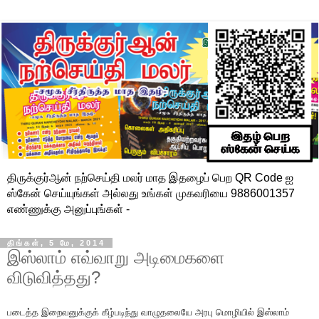
திருக்குர்ஆன் நற்செய்தி மலர் மாத இதழைப் பெற QR Code ஐ
ஸ்கேன் செய்யுங்கள் அல்லது உங்கள் முகவரியை 9886001357
எண்ணுக்கு அனுப்புங்கள் -
திங்கள், 5 மே, 2014
இஸ்லாம் எவ்வாறு அடிமைகளை
விடுவித்தது?
படைத்த இறைவனுக்குக் கீழ்படிந்து வாழுதலையே அரபு மொழியில் இஸ்லாம்