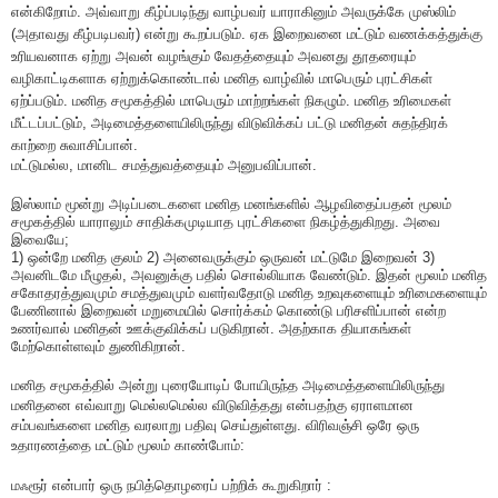
என்கிறோம். அவ்வாறு கீழ்ப்படிந்து வாழ்பவர் யாராகினும் அவருக்கே முஸ்லிம்
(அதாவது கீழ்படிபவர்) என்று கூறப்படும். ஏக இறைவனை மட்டும் வணக்கத்துக்கு
உரியவனாக ஏற்று அவன் வழங்கும் வேதத்தையும் அவனது தூதரையும்
வழிகாட்டிகளாக ஏற்றுக்கொண்டால் மனித வாழ்வில் மாபெரும் புரட்சிகள்
ஏற்ப்படும். மனித சமூகத்தில் மாபெரும் மாற்றங்கள் நிகழும். மனித உரிமைகள்
மீட்டப்பட்டும், அடிமைத்தளையிலிருந்து விடுவிக்கப் பட்டு மனிதன் சுதந்திரக்
காற்றை சுவாசிப்பான்.
மட்டுமல்ல, மானிட சமத்துவத்தையும் அனுபவிப்பான்.
இஸ்லாம் மூன்று அடிப்படைகளை மனித மனங்களில் ஆழவிதைப்பதன் மூலம்
சமூகத்தில் யாராலும் சாதிக்கமுடியாத புரட்சிகளை நிகழ்த்துகிறது. அவை
இவையே;
1) ஒன்றே மனித குலம் 2) அனைவருக்கும் ஒருவன் மட்டுமே இறைவன் 3)
அவனிடமே மீழுதல், அவனுக்கு பதில் சொல்லியாக வேண்டும். இதன் மூலம் மனித
சகோதரத்துவமும் சமத்துவமும் வளர்வதோடு மனித உறவுகளையும் உரிமைகளையும்
பேணினால் இறைவன் மறுமையில் சொர்க்கம் கொண்டு பரிசளிப்பான் என்ற
உணர்வால் மனிதன் ஊக்குவிக்கப் படுகிறான். அதற்காக தியாகங்கள்
மேற்கொள்ளவும் துணிகிறான்.
மனித சமூகத்தில் அன்று புரையோடிப் போயிருந்த அடிமைத்தளையிலிருந்து
மனிதனை எவ்வாறு மெல்லமெல்ல விடுவித்தது என்பதற்கு ஏராளமான
சம்பவங்களை மனித வரலாறு பதிவு செய்துள்ளது. விரிவஞ்சி ஒரே ஒரு
உதாரணத்தை மட்டும் மூலம் காண்போம்:
மஃரூர் என்பார் ஒரு நபித்தொழரைப் பற்றிக் கூறுகிறார் :