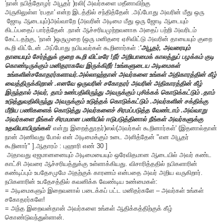
'
நான் நபித்தோழர் அபூதர்
(
ரலி
)
அவர்களை மதீனாவிற்கு
அருகிலுள்ள
'
ரபதா
'
என்ற இடத்தில் சந்தித்தேன்
.
அப்போது அவரின் மீது ஒரு
ஜோடி ஆடையும்
(
அவ்வாறே
)
அவரின் அடிமை மீது ஒரு ஜோடி ஆடையு
ம்
கிடப்பதைப் பார்த்தேன்
.
நான் ஆச்சரியமுற்றவனாக
அதைப் பற்றி அவரிடம்
கேட்டதற்கு
, '
நான்
(
ஒருமுறை
)
ஒரு ம
னிதரை ஏசிவிட்டு அவரின் தாயையும் குறை
கூறி விட்டேன்
.
அப்போது நபியவர்கள் கூறினார்கள்
:
'
அபூதர்
,
அவரையும்
தாயையும் சேர்த்துக் குறை கூறி விட்டீரே
!
நீர் அறியாமைக் காலத்துப் பழக்கம் குடி
கொண்டிருக்கும் மனிதராகவே இருக்கிறீர்
!
உங்களுடைய அடிமைகள்
உங்களின்
சகோதரர்களாவர்
.
அல்லாஹ்தான் அவர்களை உங்கள் அதிகாரத்தின் கீழ்
வைத்திருக்கிறான்
.
எனவே ஒருவரின் சகோதரர் அவரின் அதிகாரத்தின் கீழ்
இருந்தால் அவர்
,
தாம் உண்பதிலிருந்து அவருக்கும் புசிக்கக் கொடுக்கட்டும்
.
தாம்
உடுத்துவதிலிருந்து அவருக்கும் உடுத்தக் கொடுக்கட்டு
ம்
.
அவர்களின் சக்திக்கு
மீறிய பணிகளைக் கொடுத்து அவர்களைச் சிரமப்படுத்த வேண்டாம்
.
அவ்வாறு
அவர்களை நீங்கள் சிரமமான பணியில் ஈடுபடுத்தினால் நீங்கள் அவர்களுக்கு
உதவியாயிருங்கள்
'
என்று இறைத்தூதர்
(
ஸல்
)
அவர்கள் கூறினார்கள்
' (
இதனால்தான்
நான் அணிவது போல் என் அடிமைக்கும் உடை அளித்தேன்
"
என அபூதர்
கூறினார்
"
.[
ஆதாரம் : புஹாரி எண்
30 ]
அதாவது ஏஜமானனையும் அடிமையையும் ஒரேவிதமான ஆடையில் அவர் கண்ட
காட்சி அவரை ஆச்சரியத்துக்கு உள்ளாக்கியது. விசாரித்ததில் நபிகளாரின்
கண்டிப்பும் உபதேசமுமே அதற்குக் காரணம் என்பதை அவர் அறிய வருகிறார்.
நபிகளாரின் உபதேசத்தில் கவனிக்க வேண்டிய உண்மைகள்:
= அடிமைகளும் இறைவனால் படைக்கப் பட்ட மனிதர்களே – அவர்கள் உங்கள்
சகோதரர்களே!
= அந்த இறைவன்தான் அவர்களை உங்கள் ஆதிக்கத்திற்குக் கீழ்
கொண்டுவந்துள்ளான்.