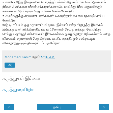
= எனவே அந்த இறைவனின் பொருத்தம் உங்கள் மீது உண்டாக வேண்டுமானால்
நீங்கள் அவர்களை உங்கள் சகோதரர்களாகவே பாவித்து நீங்க அனுபவிக்கும்
சுகங்களை அவர்களும் அனுபவிக்கச் செய்யவேண்டும்.
= அவர்களுக்கு சிரமமான பணிகளைக் கொடுத்தால் கூடவே உதவவும் செய்ய
வேண்டும்.
மேற்படி சம்பவம் ஒரு உதாரணம் மட்டுமே. இஸ்லாம் என்ற சீர்திருத்த இயக்கம்
இவ்வாறுதான் சரித்திரத்தில் பல புரட்சிகளைச் செய்து வந்தது. தொடர்ந்து
செய்து வருகிறது! எங்கெல்லாம் இக்கொள்கை நுழைகிறதோ அங்கெல்லாம் மனித
உரிமைகள் மறுமலர்ச்சி பெறுகின்றன. மானிட சுதந்திரமும் சமத்துவமும்
சகோதரத்துவமும் நிலைநாட்டப் படுகின்றன.
Mohamed Kasim
நேரம்
5:16 AM
பகிர்
கருத்துகள் இல்லை:
கருத்துரையிடுக
‹
›
முகப்பு