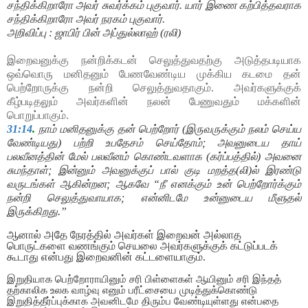
சந்திக்கிறாரோ அவர்
சுவர்க்கம் புகுவார். யார் இணை கற்பித்தவராக
சந்திக்கிறாரோ அவர் நரகம் புகுவார்.
அறிவிப்பு : ஜாபிர் பின் அப்துல்லாஹ் (ரலி)
இறைவனுக்கு நன்றிக்கடன் செலுத்துவதற்கு அடுத்தபடியாக
ஒவ்வொரு மனிதனும் பேணவேண்டிய முக்கிய கடமை தன்
பெற்றோருக்கு நன்றி செலுத்துவதாகும். அவர்களுக்குக்
கீழ்படிதலும் அவர்களின் நலன் பேணுவதும் மக்களின்
பொறுப்பாகும்.
31:14
.
நாம் மனிதனுக்கு தன் பெற்றோர் (இருவருக்கும் நலம் செய்ய
வேண்டியது) பற்றி உபதேசம் செய்தோம்
;
அவனுடைய தாய்
பலவீனத்தின் மேல் பலவீனம் கொண்டவளாக (கர்ப்பத்தில்) அவனை
சுமந்தாள்
;
இன்னும் அவனுக்குப் பால் குடி மறத்த(லி)ல் இரண்டு
வருடங்கள் ஆகின்றன
;
ஆகவே
“
நீ எனக்கும் உன் பெற்றோர்க்கும்
நன்றி செலுத்துவாயாக
;
என்னிடமே உன்னுடைய மீளுதல்
இருக்கிறது.
”
ஆனால் அதே நேரத்தில் அவர்கள் இறைவன் அல்லாத
பொருட்களை வணங்கும் செயலை அவர்களுக்குக் கட்டுப்படக்
கூடாது என்பது இறைவனின் கட்டளையாகும்.
இறுதியாக பெற்றோராயினும் சரி பிள்ளைகள் ஆயினும் சரி இந்தத்
தற்காலிக உலக வாழ்வு எனும் பரீட்சையை முடித்துக்கொண்டு
இறுதித்தீர்ப்புக்காக அவனிடமே திரும்ப வேண்டியுள்ளது என்பதை