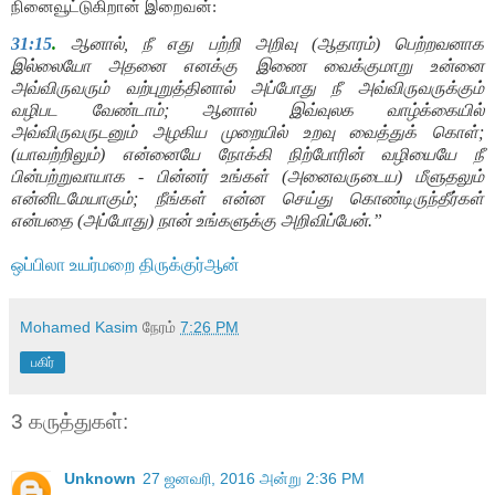
நினைவூட்டுகிறான் இறைவன்:
31:15
.
ஆனால்
,
நீ எது பற்றி அறிவு (ஆதாரம்) பெற்றவனாக
இல்லையோ அதனை எனக்கு இணை வைக்குமாறு உன்னை
அவ்விருவரும் வற்புறுத்தினால் அப்போது நீ அவ்விருவருக்கும்
வழிபட வேண்டாம்
;
ஆனால் இவ்வுலக வாழ்க்கையில்
அவ்விருவருடனும் அழகிய முறையில் உறவு வைத்துக் கொள்
;
(
யாவற்றிலும்) என்னையே நோக்கி நிற்போரின் வழியையே நீ
பின்பற்றுவாயாக - பின்னர் உங்கள் (அனைவருடைய) மீளுதலும்
என்னிடமேயாகும்
;
நீங்கள் என்ன செய்து கொண்டிருந்தீர்கள்
என்பதை (அப்போது) நான் உங்களுக்கு அறிவிப்பேன்.
”
ஒப்பிலா உயர்மறை திருக்குர்ஆன்
Mohamed Kasim
நேரம்
7:26 PM
பகிர்
3 கருத்துகள்:
Unknown
27 ஜனவரி, 2016 அன்று 2:36 PM