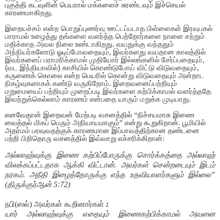
புகுத்தி கடவுளின் பெயரால் மக்களைச் சுரண்டவும் இச்செயல்
காரணமாகிறது.
இறையச்சம் என்ற பொறுப்புணர்வு ஊட்டப்படாத பிள்ளைகள் இரவுபகல்
பாராமல் உழைத்து தங்களை வளர்த்த பெற்றோர்களை நாளை சற்றும்
மதிக்காத அவல நிலை உண்டாகிறது. வயதுக்கு வந்ததும்
அந்நியர்களோடு ஓடிப்போவதையும்
,
இவர்களது வயதான காலத்தில்
இவர்களைப் பராமரிக்காமல் முதியோர் இல்லங்களில் சேர்ப்பதையும்
,
(
வட இந்தியாவில்) காசியில் கொண்டுபோய் விட்டு விடுவதையும்
,
கருணைக் கொலை என்ற பெயரில் கொன்று விடுவதையும் அன்றாட
நிகழ்வுகளாகக் கண்டு வருகிறோம். இறைவனைப்பற்றியும்
மறுமையைப் பற்றியும் முறைப்படி இவர்களை கற்பிக்காமல் வளர்த்ததே
இவற்றுக்கெல்லாம் காரணம் என்பதை யாரும் மறுக்க முடியாது.
எனவேதான் இறைவன் மேற்படி வசனத்தில் “நிச்சயமாக இணை
வைத்தல் மிகப் பெரும் அநியாயமாகும்” என்று கூறுகிறான். பூமியில்
அதர்மம் பரவுவதற்குக் காரணமான இப்பாவத்திற்கான தண்டனை
பற்றி பிறிதொரு வசனத்தில் இவ்வாறு எச்சரிக்கிறான்:
அல்லாஹ்வுக்கு இணை கற்பிப்போருக்கு சொர்க்கத்தை அல்லாஹ்
விலக்கப்பட்டதாக ஆக்கி விட்டான். அவர்கள் சென்றடையும் இடம்
நரகம். அநீதி இழைத்தோருக்கு எந்த உதவியாளர்களும் இல்லை
”
(
திருக்குர்ஆன்
5:72)
நபி(ஸல்) அவர்கள் கூறினார்கள்
:
யார் அல்லாஹ்வுக்கு எதையும் இணைகற்பிக்காமல் அவனை