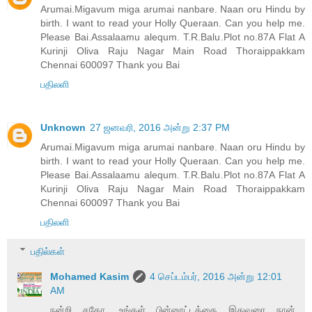
Arumai.Migavum miga arumai nanbare. Naan oru Hindu by
birth. I want to read your Holly Queraan. Can you help me.
Please Bai.Assalaamu alequm. T.R.Balu.Plot no.87A Flat A
Kurinji Oliva Raju Nagar Main Road Thoraippakkam
Chennai 600097 Thank you Bai
பதிலளி
Unknown
27 ஜனவரி, 2016 அன்று 2:37 PM
Arumai.Migavum miga arumai nanbare. Naan oru Hindu by
birth. I want to read your Holly Queraan. Can you help me.
Please Bai.Assalaamu alequm. T.R.Balu.Plot no.87A Flat A
Kurinji Oliva Raju Nagar Main Road Thoraippakkam
Chennai 600097 Thank you Bai
பதிலளி
பதில்கள்
Mohamed Kasim
4 செப்டம்பர், 2016 அன்று 12:01
AM
நன்றி சகோ. உங்கள் பின்னூட்டத்தை இதுவரை நான்