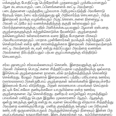
மக்களுக்கு போதிப்பது பெற்றோரின் முதலாவதும் முக்கியமானதும்
ஆன கடமையாகும். படைப்பினங்களைக் காட்டி அவற்றைப்
படைத்தவனை பகுத்தறிவு பூர்வமாக அறிமுகப்படுத்தி அவனோடு
நேரடித் தொடர்பை ஏற்படுத்துவது ஓர் அறிவார்ந்த செயலாகும். அந்த
இறைவன் நமக்கு வழங்கிவரும் அருட்கொடைகளை நினைவூட்டி
அவன் மட்டுமே நம் வணக்கத்திற்குத் தகுதி உள்ளவனும் நம்
பிரார்த்தனைகளுக்கு பதில் அளிக்கக்கூடியவனும் ஆவான் என்பதை
குழந்தைகளுக்குக் கற்றுக்கொடுக்க வேண்டும். குழந்தைகள்
நல்லொழுக்கம் உள்ளவர்களாக வளர இந்த போதனை மிகவும்
அவசியமானதாகும். மாறாக முன்னோர்கள் நமக்குக் கற்பித்துவிட்டுச்
சென்றார்கள் என்ற ஒரே காரணத்துக்காக இறைவன் அல்லாதவற்றைக்
காட்டி அவற்றைக் கடவுள் என்று கற்பிப்பதும் அவற்றை வணங்க
அவர்களை நிர்பந்திப்பதும் பற்பல குழப்பங்களுக்கு வித்திடும்
செயலாகும்.
சர்வ ஞானமும் சர்வவல்லமையும் கொண்ட இறைவனுக்கு ஒப்பாக
அவன் அல்லாத பொருட்களை சித்தரிப்பதால் பகுத்தறிவுக்கு ஒவ்வாத
இச்செயல் குழந்தைகளை நாளடைவில் நாத்திகத்திற்குக் கொண்டு
செல்கிறது. மேலும் அதனால் இறைவனைப் பற்றிய மரியாதை உணர்வு
(seriousness) அகன்றுபோய் குழந்தைகள் உள்ளங்களில் இறையச்சமே
இல்லாமல் போய் விடுகிறது. அதன் காரணமாக பாவங்கள் செய்தால்
தட்டிக் கேட்கவோ தண்டிக்கவோ யாருமில்லை என்ற உணர்வு
குழந்தைகளை ஆட்கொள்கிறது. தனிநபர் வாழ்விலும் சமூகத்திலும்
பாவங்கள் மலிந்து பெருக இதுவே மூலகாரணம் ஆகும். ஆளுக்கு
ஒன்று ஊருக்கு ஒன்று என்று கடவுளை வெவ்வேறு விதமாக சித்தரித்து
அவற்றை வணங்கும்போது மனித குலத்திற்கு உள்ளும் பல பிரிவுகள்
உண்டாகி ஒருவரையொருவர் அடித்துக்கொள்ளும் நிலையும் இன்ன பிற
குழப்பங்களும் உருவாகின்றன. இடைத்தரகர்கள் மூட நம்பிக்கைகளைப்