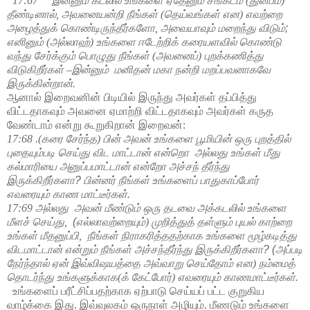
17:67 இன்னும் கடலில் உங்களை ஏதேனும் சங்கடம் (துன்பம்)
தீண்டினால்,
அவனையன்றி நீங்கள் (தெய்வங்கள் என) எவற்றை
அழைத்துக் கொண்டிருந்தீர்களோ,
அவையாவும் மறைந்து விடும்
;
எனினும் (அல்லாஹ்) உங்களை ஈடேற்றிக் கரையளவில் கொண்டு
வந்து சேர்க்கும் பொழுது நீங்கள் (அவனைப்) புறக்கணித்து
விடுகிறீர்கள் –இன்னும்
மனிதன் மகா நன்றி மறப்பவனாகவே
இருக்கின்றான்.
ஆனால் இறைவனின் பிடியில் இருந்து அவர்கள் தப்பித்து
விட்டதாகவும் அவனை ஏமாற்றி விட்டதாகவும் அவர்கள் கருத
வேண்டாம் என்று கூறுகிறான் இறைவன்:
17:68 .(கரை சேர்ந்த) பின் அவன் உங்களை பூமியின் ஒரு புறத்தில்
புதையும்படி செய்து விட மாட்டான் என்றொ
அல்லது உங்கள் மீது
கல்மாரியை அனுப்பமாட்டான் என்றோ அச்சந் தீர்ந்து
இருக்கிறீர்களா
?
பின்னர் நீங்கள் உங்களைப் பாதுகாப்போர்
எவரையும் காண மாட்டீர்கள்.
17:69 அல்லது
அவன் மீண்டும் ஒரு தடவை அக்கடலில் உங்களை
மீளச் செய்து,
(
எல்லாவற்றையும்) முறித்துத் தள்ளும் புயல் காற்றை
உங்கள் மீதனுப்பி,
நீங்கள் நிராகரித்ததற்காக உங்களை மூழ்கடித்து
விடமாட்டான் என்றும் நீங்கள் அச்சந்தீர்ந்து இருக்கிறீர்களா
? (
அப்படி
நேர்ந்தால் ஏன் இவ்விஷயத்தை அவ்வாறு செய்தோம் என) நம்மைத்
தொடர்ந்து உங்களுக்காக(க் கேட்போர்) எவரையும் காணமாட்டீர்கள்.
உங்களைப் பரீட்சிப்பதற்காக ஏற்பாடு செய்யப் பட்ட குறுகிய
வாழ்க்கை இது. இவ்வுலகம் ஒருநாள் அழியும். மீணடும் உங்களை