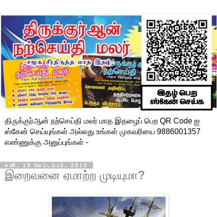
திருக்குர்ஆன் நற்செய்தி மலர் மாத இதழைப் பெற QR Code ஐ
ஸ்கேன் செய்யுங்கள் அல்லது உங்கள் முகவரியை 9886001357
எண்ணுக்கு அனுப்புங்கள் -
சனி, 19 செப்டம்பர், 2015
இறைவனை ஏமாற்ற முடியுமா?