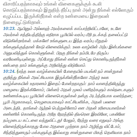
விசாரிப்பதற்காகவும் உங்கள் வினைகளுக்குக் கூலி
கொடுப்பதற்காகவும் இறுதித் தீர்ப்பு நாள் அன்று நீங்கள் எல்லோரும்
எழுப்பப்பட இருக்கிறீர்கள் என்ற உண்மையை இறைவன்
நினைவூட்டுகிறான்.
10:23
.
ஆயினும் அல்லாஹ் அவர்களைக் காப்பாற்றிவிட்டாலோ
உடனே
,
அவர்கள் சத்தியத்திற்கு எதிராக பூமியில் வரம்பு மீறி நடக்கத் தலைப்பட்டு
விடுகின்றார்கள். மக்களே! உங்களுடைய இந்த வரம்பு மீறுதல்
உங்களுக்குத்தான் கேடு விளைவிக்கும். உலக வாழ்வின் அற்ப இன்பங்களை
அனுபவித்துக் கொள்ளுங்கள். பிறகு நீங்கள் நம்மிடமே திரும்ப
வரவேண்டியுள்ளது. அப்போது நீங்கள் என்ன செய்து கொண்டிருந்தீர்கள்
என்பதை நாம் உங்களுக்கு அறிவித்து விடுவோம்.
10:24
.
(
எந்த உலக வாழ்க்கையின் போதையில் மயங்கி நம் சான்றுகள்
குறித்து நீங்கள் அலட்சியமாக இருக்கின்றீர்களோ அந்த) உலக
வாழ்க்கையின் உதாரணம் இதைப் போன்றதாகும்: நாம் வானத்திலிருந்து
மழையை இறக்கினோம்
பின்னர் அதன் மூலம் மனிதர்களும் கால்நடைகளும்
;
உண்ணக்கூடிய பூமியின் விளைபொருள்கள் நன்கு அடர்த்தியாக வளர்ந்தன
;
பூமி அழகாகவும்
செழுமையாகவும் காட்சியளிக்க
அதன் பலனை
,
,
அடைந்திட தாங்கள் ஆற்றல் பெற்றுள்ளோம் என அதன் உரிமையாளர்கள்
எண்ணிக் கொண்டிருந்த அதே நேரத்தில் திடீரென இரவிலோ
பகலிலோ
,
நம்முடைய கட்டளை வந்துவிட்டது! மேலும்
நேற்று வரை எதுவும் அங்கு
,
விளைந்திருக்காதது போல அதனை முற்றாக நாம் அழித்து விட்டோம்
;
சிந்தித்துணரும் மக்களுக்கு இவ்வாறு சான்றுகளை மிகத் தெளிவாக நாம்