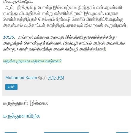
விளக்குகின்றோம்.
ஆம்,
நீர்க்குமிழி போன்ற இவ்வாழ்வை நிரந்தரம் என்றெண்ணி
ஏமாந்து விடாதீர்கள் என்று எச்சரிக்கிறான் இறைவன். மாறாக
சொர்க்கத்திற்குச் செல்லும் நேர்வழி கோரிப் பிரார்த்திப்போருக்கு
அதன்பால் வழிகாட்டக் காத்திருப்பதாகவும் இறைவன் கூறுகிறான்:
10:25
.
அல்லாஹ் உங்களை அமைதி இல்லத்திற்கு
(சொர்க்கத்திற்கு)
அழைத்துக் கொண்டிருக்கின்றான். (நேர்வழி காட்டும் ஆற்றல் அவனிடமே
உள்ளது.) தான் நாடுவோர்க்கு அவன் நேர்வழி அளிக்கின்றான்
.
மறுக்க முடியுமா மறுமை வாழ்வை?
Mohamed Kasim
நேரம்
9:13 PM
பகிர்
கருத்துகள் இல்லை:
கருத்துரையிடுக