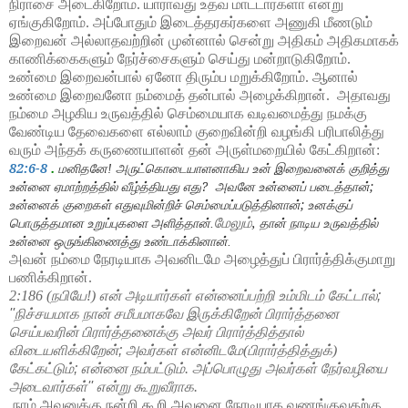
நிராசை அடைகிறோம். யாராவது உதவ மாட்டார்களா என்று
ஏங்குகிறோம். அப்போதும் இடைத்தரகர்களை அணுகி மீணடும்
இறைவன் அல்லாதவற்றின் முன்னால் சென்று அதிகம் அதிகமாகக்
காணிக்கைகளும் நேர்ச்சைகளும் செய்து மன்றாடுகிறோம்.
உண்மை இறைவன்பால் ஏனோ திரும்ப மறுக்கிறோம். ஆனால்
உண்மை இறைவனோ நம்மைத் தன்பால் அழைக்கிறான்.
அதாவது
நம்மை அழகிய உருவத்தில் செம்மையாக வடிவமைத்து நமக்கு
வேண்டிய தேவைகளை எல்லாம் குறைவின்றி வழங்கி பரிபாலித்து
வரும் அந்தக் கருணையாளன் தன் அருள்மறையில் கேட்கிறான்:
82:6
8
.
-
மனிதனே! அருட்கொடையாளனாகிய உன் இறைவனைக் குறித்து
?
;
உன்னை ஏமாற்றத்தில் வீழ்த்தியது எது
அவனே உன்னைப் படைத்தான்
;
உன்னைக் குறைகள் எதுவுமின்றிச் செம்மைப்படுத்தினான்
உனக்குப்
,
மேலும்
பொருத்தமான உறுப்புகளை அளித்தான்.
தான் நாடிய உருவத்தில்
உன்னை ஒருங்கிணைத்து உண்டாக்கினான்.
அவன் நம்மை நேரடியாக அவனிடமே அழைத்துப் பிரார்த்திக்குமாறு
பணிக்கிறான்.
2:186 (நபியே!) என் அடியார்கள் என்னைப்பற்றி உம்மிடம் கேட்டால்
;
''
நிச்சயமாக நான் சமீபமாகவே இருக்கிறேன்
பிரார்த்தனை
செய்பவரின் பிரார்த்தனைக்கு அவர் பிரார்த்தித்தால்
விடையளிக்கிறேன்
;
அவர்கள் என்னிடமே(பிரார்த்தித்துக்)
கேட்கட்டும்
;
என்னை நம்பட்டும். அப்பொழுது அவர்கள் நேர்வழியை
அடைவார்கள்
''
என்று கூறுவீராக.
நாம் அவனுக்கு நன்றி கூறி அவனை நேரடியாக வணங்குவதற்கு