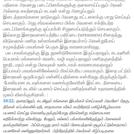
பதிலாக அவனது படைப்பினங்களுக்கு தலைசாய்ப்பதும் அவன்
அல்லாத எவற்றையும் கடவுள் என்று அழைப்பதும்
இடைத்தரகர்களை நாடுவதும் அவனது கட்டளைக்கு மாறு செய்யும்
செயலாகும். அது சர்வவல்லமை மிக்க அவனை சக்தியற்ற
படைப்பினங்களுக்கு ஒப்பாக்கி சிறுமைப்படுத்தும் செயலாகும்.
இவ்வாறு இறைவனைப்பற்றிய மதிப்பை (seriousness) சிதைத்து
விடுவதால் மனித உள்ளங்களில் இறையச்சம் அகன்றுபோய்
சமூகத்தில் பாவங்கள் பெருக இது காரணமாகிறது.
பல பாவங்களுக்கு இது தூண்டுகோலாக இருப்பதாலும்,
கடவுளின்
பெயரால் மக்களைச் சுரண்ட வழி வகுப்பதாலும் மனிதகுலத்தில்
ஜாதி,
மதம் என்று பிளவுகள் உண்டாகக் காரணமாவதாலும்
இப்பாவம் பாவங்களிலேல்லாம் மிகப்பெரிய பாவமாகும். இதை மட்டும்
இறைவன் ஒருபோதும் மன்னிப்பதில்லை என்கிறது திருக்குர்ஆன்.
போலியான கடவுள்களை வணங்குவோரின் இரட்டை நிலையை
இறைவன் கடலில் பயணம் செய்யும் மனிதர்களின் உதாரணத்தின்
மூலம் விளக்குகிறான். :
10:22
.
,
,
தரையிலும்
கடலிலும் உங்களை இயங்கச் செய்பவன் அவனே! பிறகு
,
நீங்கள் கப்பல்களில் ஏறி
சாதகமாக வீசும் காற்றோடு மகிழ்ச்சிபூர்வமாக
பயணம் செய்து கொண்டிருக்கும்போது திடீரென்று கடுமையான
,
எதிர்க்காற்று வீசுகிறது. மேலும்
எல்லாப் பக்கங்களிலிருந்தும் அலைகள்
தாக்குகின்றன. அப்பொழுது தாம் கடும் பிரளயத்தால் சூழப்பட்டுள்ளதாகப்
பயணிகள் எண்ணுகிறார்கள். அந்நேரத்தில் அவர்கள் கீழ்ப்படிதலை