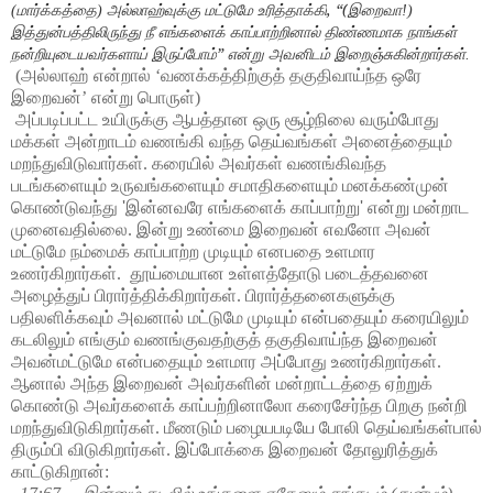
, “(
(
மார்க்கத்தை
) அல்லாஹ்வுக்கு மட்டுமே உரித்தாக்கி
இறைவா!)
இத்துன்பத்திலிருந்து நீ எங்களைக் காப்பாற்றினால் திண்ணமாக நாங்கள்
”
நன்றியுடையவர்களாய் இருப்போம்
என்று அவனிடம் இறைஞ்சுகின்றார்கள்.
(அல்லாஹ் என்றால் ‘வணக்கத்திற்குத் தகுதிவாய்ந்த ஒரே
இறைவன்’ என்று பொருள்)
அப்படிப்பட்ட உயிருக்கு ஆபத்தான ஒரு சூழ்நிலை வரும்போது
மக்கள் அன்றாடம் வணங்கி வந்த தெய்வங்கள் அனைத்தையும்
மறந்துவிடுவார்கள். கரையில் அவர்கள் வணங்கிவந்த
படங்களையும் உருவங்களையும் சமாதிகளையும் மனக்கண்முன்
கொண்டுவந்து
'
இன்னவரே எங்களைக் காப்பாற்று
'
என்று மன்றாட
முனைவதில்லை. இன்று உண்மை இறைவன் எவனோ அவன்
மட்டுமே நம்மைக் காப்பாற்ற முடியும் எனபதை உளமார
உணர்கிறார்கள். தூய்மையான உள்ளத்தோடு படைத்தவனை
அழைத்துப் பிரார்த்திக்கிறார்கள். பிரார்த்தனைகளுக்கு
பதிலளிக்கவும் அவனால் மட்டுமே முடியும் என்பதையும் கரையிலும்
கடலிலும் எங்கும் வணங்குவதற்குத் தகுதிவாய்ந்த இறைவன்
அவன்மட்டுமே என்பதையும் உளமார அப்போது உணர்கிறார்கள்.
ஆனால் அந்த இறைவன் அவர்களின் மன்றாட்டத்தை ஏற்றுக்
கொண்டு அவர்களைக் காப்பற்றினாலோ கரைசேர்ந்த பிறகு நன்றி
மறந்துவிடுகிறார்கள். மீணடும் பழையபடியே போலி தெய்வங்கள்பால்
திரும்பி விடுகிறார்கள். இப்போக்கை இறைவன் தோலுரித்துக்
காட்டுகிறான்: